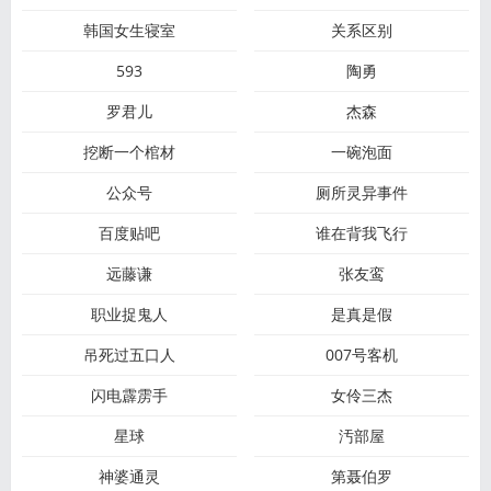
韩国女生寝室
关系区别
593
陶勇
罗君儿
杰森
挖断一个棺材
一碗泡面
公众号
厕所灵异事件
百度贴吧
谁在背我飞行
远藤谦
张友鸾
职业捉鬼人
是真是假
吊死过五口人
007号客机
闪电霹雳手
女伶三杰
星球
汚部屋
神婆通灵
第聂伯罗