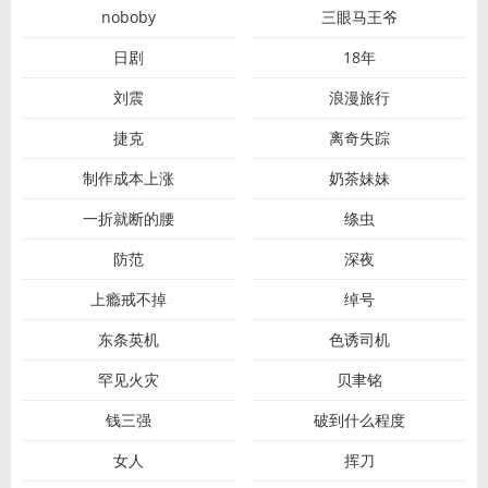
noboby
三眼马王爷
日剧
18年
刘震
浪漫旅行
捷克
离奇失踪
制作成本上涨
奶茶妹妹
一折就断的腰
绦虫
防范
深夜
上瘾戒不掉
绰号
东条英机
色诱司机
罕见火灾
贝聿铭
钱三强
破到什么程度
女人
挥刀