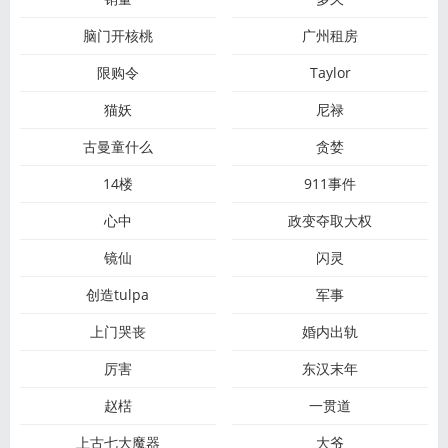
脑门开核桃
广州租房
限购令
Taylor
猫妖
尼禄
古曼童什么
贪婪
14楼
911事件
心中
政变夺取大权
镜仙
闪灵
创造tulpa
军事
上门哭丧
婚内出轨
厉害
东汉末年
赵楛
一贯道
上古七大魔器
大爷