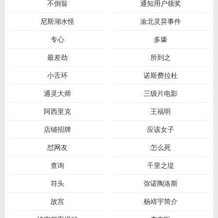
不倒翁
通知用户领奖
尼斯湖水怪
渝北灵异事件
专心
多壕
最差劲
所到之
小舌环
诺斯费拉杜
通灵大师
三级片电影
阿西里克
王福明
店铺招牌
应该女子
怼网友
怎么死
查询
千里之堤
符头
弥诺陶洛斯
故宫
杨靖宇简介