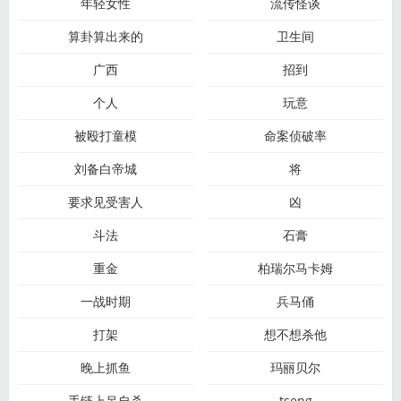
年轻女性
流传怪谈
算卦算出来的
卫生间
广西
招到
个人
玩意
被殴打童模
命案侦破率
刘备白帝城
将
要求见受害人
凶
斗法
石膏
重金
柏瑞尔马卡姆
一战时期
兵马俑
打架
想不想杀他
晚上抓鱼
玛丽贝尔
手链上吊自杀
tseng