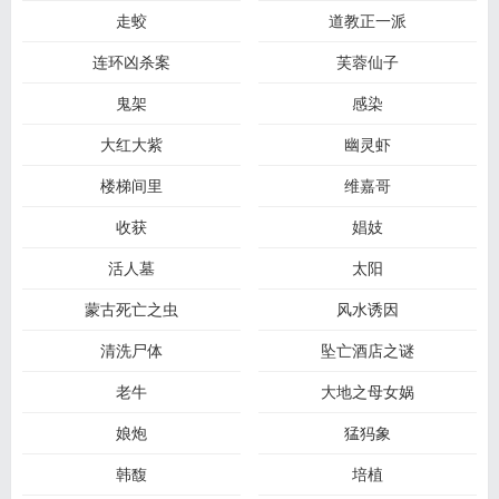
走蛟
道教正一派
连环凶杀案
芙蓉仙子
鬼架
感染
大红大紫
幽灵虾
楼梯间里
维嘉哥
收获
娼妓
活人墓
太阳
蒙古死亡之虫
风水诱因
清洗尸体
坠亡酒店之谜
老牛
大地之母女娲
娘炮
猛犸象
韩馥
培植