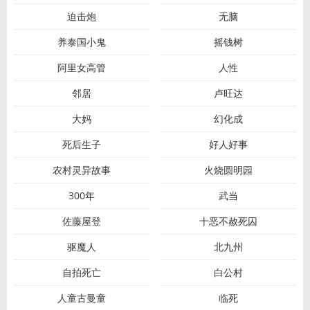
迫击炮
无脑
养泰国小鬼
摇钱树
阿里女高管
人性
邻居
卢旺达
大妈
幻化成
死后生子
好人好事
农村灵异故事
火烧圆明园
300年
武当
佐藤屋登
十恶不赦死囚
驱魔人
北九州
自拍死亡
白公村
人童古曼童
临死