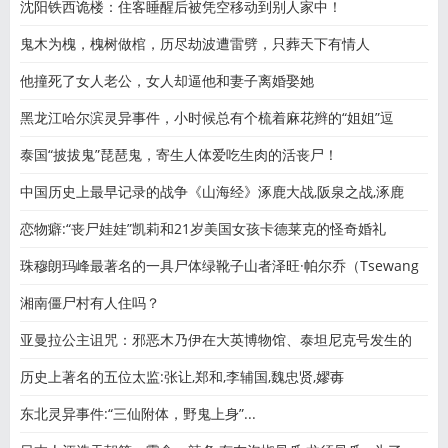
沈阳铁西诡楼：住客睡醒后被凭空移动到别人家中！
鬼木为槐，槐树做棺，历尽劫波遭雷劈，只葬天下有情人
他撞死了女人老公，女人却逼他和妻子离婚娶她
黑龙江哈尔滨灵异事件，小时候总有个梳着麻花辫的“姐姐”逗
泰国“披拔鬼”琵琶鬼，寄生人体爱吃生肉的活丧尸！
中国历史上最早记录的战争《山海经》涿鹿大战,阪泉之战,涿鹿
恋物癖:“丧尸娃娃”凯莉和21岁美国女孩卡德莱克的怪奇婚礼
珠穆朗玛峰最著名的一具尸体绿靴子山者泽旺·帕尔乔（Tsewang
湘南僵尸村有人住吗？
亚曼拉公主诅咒：邪恶木乃伊在大英博物馆、泰坦尼克号发生的
历史上著名的五位太监:张让,郑和,李辅国,魏忠贤,嫪毐
东北灵异事件:“三仙附体，野鬼上身”...