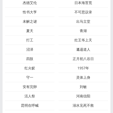
杰德艾伦
日本海苔荒
性书大亨
不可思议录
未解之谜
出马立堂
夏天
青湖
打工
灶王爷上天
沼泽
邋遢道人
四肢
正月初八谷日
红火蚁
1957年
守一
灵体上身
安有完卵
刘敏
活人祭
河南信阳
昆明在呼喊
溺水见死不救