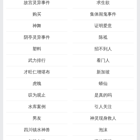
故宫灵异事件
求生欲
购买
集体闹鬼事件
神舞
证明爱意
阴亭灵异事件
陈祗
塑料
招不到人
武力排行
看门人
才旺仁增堪布
新加坡
虎魄
蟒仙
叹为观止
是真的吗
水库案例
引人关注
男友
神灵现身救人
四川镇水神兽
泡沫