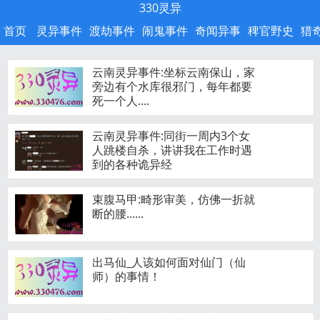
330灵异
首页
灵异事件
渡劫事件
闹鬼事件
奇闻异事
稗官野史
猎
云南灵异事件:坐标云南保山，家
旁边有个水库很邪门，每年都要
死一个人....
云南灵异事件:同街一周内3个女
人跳楼自杀，讲讲我在工作时遇
到的各种诡异经
束腹马甲:畸形审美，仿佛一折就
断的腰......
出马仙_人该如何面对仙门（仙
师）的事情！