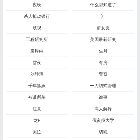
夜晚
什么都知道了
杀人抢劫银行
》
歧视
前女友
工程研究所
美国最新研究
袁厚纯
生月
雪夜
有房
刘静瑶
警察
千年狐妖
一刀切式管理
被谁所杀
诡事
注意
高人解释
龙P
俄亥俄大学
哭泣
切糕