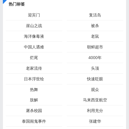
热门标签
迎宾门
复活岛
崖山之战
被杀
海洋像毒液
老鼠
中国人遇难
朝鲜超市
烂尾
4000年
老家流传
头顶
日本浮世绘
快速眨眼
热舞
观众
肢解
马来西亚航空
屠杀校园
利用充分
泰国闹鬼事件
张建华