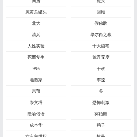
同居
魔头
腌黄瓜罐头
回顾
北大
假佛牌
清兵
华尔街之狼
人性实验
十大凶宅
死而复生
荒淫无度
996
干政
雕塑家
李逵
宗预
爷
崇文塔
恐怖刺激
隐喻俗语
冥婚照
成本华
鸭子
女车主维权
惊呆