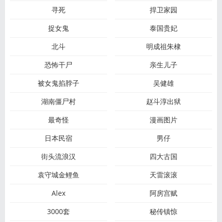
寻死
捍卫家园
捉女鬼
泰国贵妃
北斗
明成祖朱棣
恐怖干尸
亲生儿子
被女鬼掐脖子
吴健雄
湖南僵尸村
赵斗淳出狱
最奇怪
漫画图片
日本民宿
男仔
街头流浪汉
四大古国
袁守城金鲤鱼
天雷滚滚
Alex
阿房宫赋
3000套
秘传镇惊