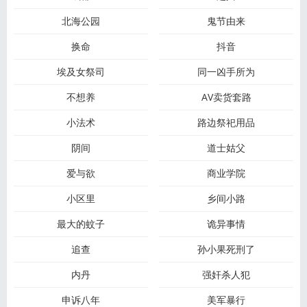
北海公园
鬼节由来
换命
抖音
埃及女祭司
同一凶手所为
不想养
AV卖货套路
小法术
路边祭祀用品
阴间
道士姑父
爱与欲
商业学院
小区里
乡间小路
最大的蚊子
诡异事情
追查
孙小果死刑了
内丹
强奸杀人犯
申诉八年
美军暴行