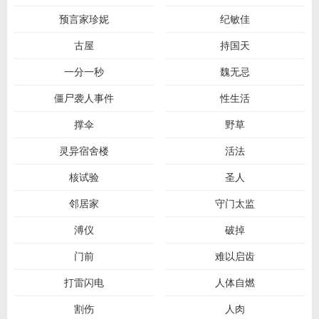
预言家珍妮
纪敏佳
古屋
持国天
一分一秒
魏无忌
僵尸袭人事件
性生活
撑伞
野草
灵异宿舍楼
活法
核试验
圣人
邻居家
守门太监
溥仪
破掉
门前
难以启齿
打雷闪电
人体自燃
割伤
人肉