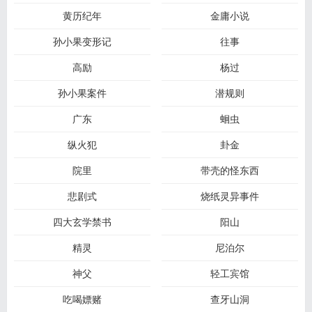
黄历纪年
金庸小说
孙小果变形记
往事
高励
杨过
孙小果案件
潜规则
广东
蛔虫
纵火犯
卦金
院里
带壳的怪东西
悲剧式
烧纸灵异事件
四大玄学禁书
阳山
精灵
尼泊尔
神父
轻工宾馆
吃喝嫖赌
查牙山洞