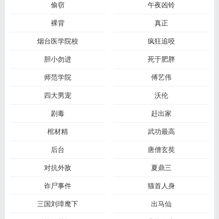
偷窃
午夜凶铃
裸背
真正
烟台医学院校
疯狂追咬
胆小勿进
死于肥胖
师范学院
傅艺伟
四大男宠
沃伦
剧毒
赶出家
棺材精
武功最高
后台
唐僧玄奘
对抗外敌
夏鼎三
诈尸事件
猫首人身
三国刘璋麾下
出马仙