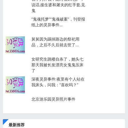
说话,接生婆和屠夫的红手套,见
鬼
“鬼魂托梦”“鬼魂破案”，刊登报
纸上的灵异事件…
舅舅因为踢掉路边的祭祀用
品，之后不久后就去世了...
女研究生跳楼自杀了，她头七
那天我被长发漂亮女鬼鬼压床
了
深夜灵异事件:夜里有个人站在
我床头，问我：“喜欢吗？”
北京游乐园灵异照片事件
最新推荐