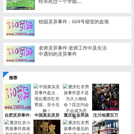
经吊死过一个学姐....
校园灵异事件：604号寝室的血墙
老师灵异事件:老师工作中及生活
中遇到的灵异事件
推荐
合肥灵异事件:
中国真实灵异
重庆红衣男孩
汶川地震百万
新加坡
事件盘
事件是
“阴兵