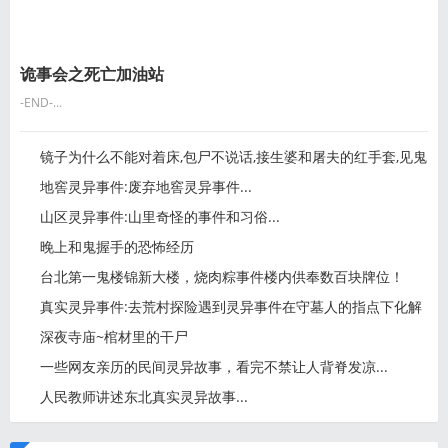
诡事会之死亡加油站
-END-...
镜子为什么不能对着床,包尸不说话,接生婆和屠夫的红手套,见鬼
地窖灵异事件:废弃地窖灵异事件...
山区灵异事件:山里奇怪的事件和习俗...
晚上和鬼握手的恐怖经历
台北第一鬼楼锦新大楼，烧肉粽事件楼内供奉数百块牌位！
真实灵异事件:去荒村探险遇到灵异事件在守墓人的指点下化解
深夜寺庙~棺材里的干尸
一些网友亲历的民间灵异故事，看完不禁让人背脊发凉...
人民教师讲述东北真实灵异故事...