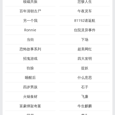
核磁共振
悲惨人生
百年清朝古尸
午夜灵车
另一个我
81192请返航
Ronnie
住院灵异事件
当街
下场
恐怖故事系列
超美网红
招鬼游戏
四大发明
犰狳
捉妖
睡醒后
什么意思
四岁男孩
石子
火锅食材
飞廉
富豪绑架奇案
牛生麒麟