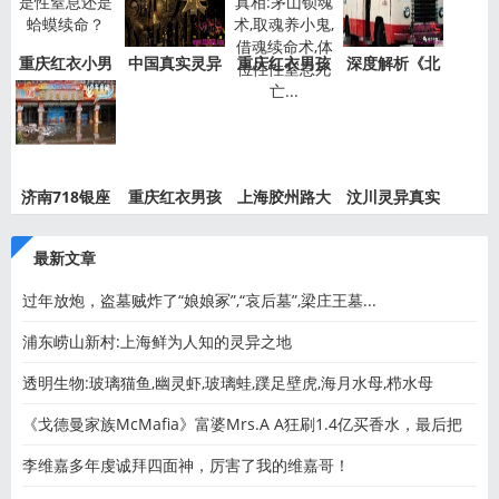
重庆红衣小男
中国真实灵异
重庆红衣男孩
深度解析《北
孩事件
事件绝
事件最
京公交
济南718银座
重庆红衣男孩
上海胶州路大
汶川灵异真实
灵异事件
离奇死
火灵异
事件都
最新文章
过年放炮，盗墓贼炸了“娘娘冢”,“哀后墓”,梁庄王墓...
浦东崂山新村:上海鲜为人知的灵异之地
透明生物:玻璃猫鱼,幽灵虾,玻璃蛙,蹼足壁虎,海月水母,栉水母
《戈德曼家族McMafia》富婆Mrs.A A狂刷1.4亿买香水，最后把
老公刷
李维嘉多年虔诚拜四面神，厉害了我的维嘉哥！