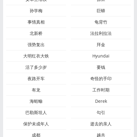
孙学梅
巨蟒
事情真相
龟背竹
北新桥
法拉利拉法
强势复出
拜金
大明红衣大铁
Hyundai
活了多少岁
要钱
夜路开车
奇怪的手印
有龙
工作时期
海蛞蝓
Derek
巴勒斯坦人
勾引
保护未成年人
逝去的亲人
成都
越共