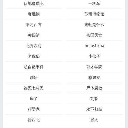
伏地魔瑞克
一辆车
麻继钢
苏州博物馆
学习西方
渡劫是什么
黄四清
燕国灭亡
北方农村
betashrua
老虎堡
小伙子
超自然事件
育才学院
调研
彩票案
连死七村民
尸体腐败
病了
刘欢
科学家
永不归航
晋西北
冒火