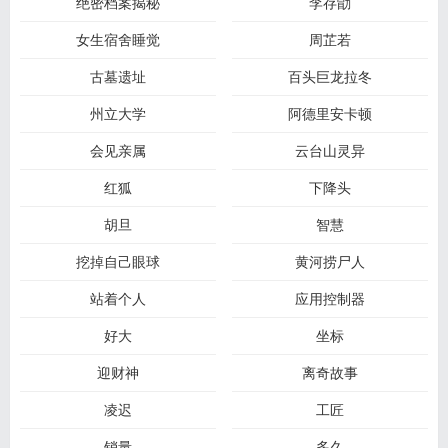
绝密档案揭秘
李存勖
女生宿舍睡觉
周芷若
古墓遗址
百头巨龙拉冬
州立大学
阿德里安卡顿
会见亲属
云台山灵异
红狐
下降头
胡旦
智慧
挖掉自己眼球
黄河捞尸人
站着个人
应用控制器
好大
坐标
迎财神
离奇故事
凌迟
工匠
销量
多久