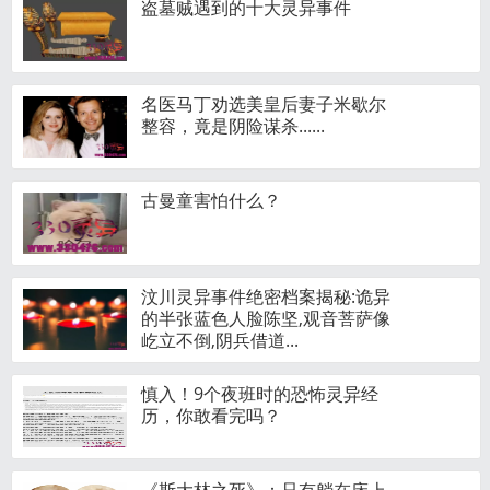
盗墓贼遇到的十大灵异事件
名医马丁劝选美皇后妻子米歇尔
整容，竟是阴险谋杀......
古曼童害怕什么？
汶川灵异事件绝密档案揭秘:诡异
的半张蓝色人脸陈坚,观音菩萨像
屹立不倒,阴兵借道...
慎入！9个夜班时的恐怖灵异经
历，你敢看完吗？