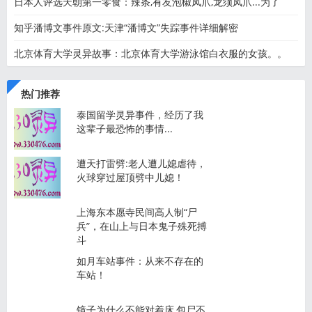
日本人评选天朝第一零食：辣条,有友泡椒凤爪,龙须凤爪...为了
知乎潘博文事件原文:天津“潘博文”失踪事件详细解密
北京体育大学灵异故事：北京体育大学游泳馆白衣服的女孩。。
热门推荐
泰国留学灵异事件，经历了我
这辈子最恐怖的事情...
遭天打雷劈:老人遭儿媳虐待，
火球穿过屋顶劈中儿媳！
上海东本愿寺民间高人制“尸
兵”，在山上与日本鬼子殊死搏
斗
如月车站事件：从来不存在的
车站！
镜子为什么不能对着床,包尸不