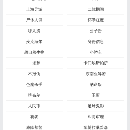
上海导游
二战期间
尸体人偶
怀孕狂魔
哪儿捞
公子晋
麦克海尔
身份信息
超自然生物
小轿车
一场梦
卡门埃斯帕萨
不报仇
东南亚导游
色魔杀手
纳命饭
喀布尔
玉蛋
人民币
足球鬼影
饕餮
即将审理
庲降都督
黛博拉桑普森