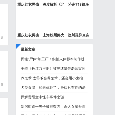
重庆红衣男孩
深度解析《北
济南718银座
事件最
京公交
灵异事件
重庆红衣男孩
上海胶州路大
汶川灵异真实
18
离奇死
火灵异
事件都
最新文章
揭秘“尸体”加工厂！实拍人体标本制作过
程
王翚《长江万里图》被光绪皇帝老师翁同
龢五世孙翁万戈无偿捐
养鬼术:太爷爷会养鬼术，还会用小鬼抬
18
轿...
犬类食腐：如果你死了，身边只有你的爱
犬，它会吃了你吗？
探解贵阳空中怪车事件之谜
新宿街道一男子被捅数刀，杀人女魔头高