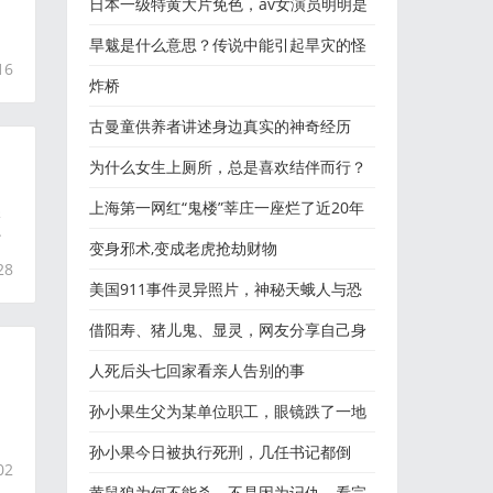
冈由佳被捕面露笑容：
日本一级特黄大片免色，av女演员明明是
大妈却p个童颜巨乳萝莉
旱魃是什么意思？传说中能引起旱灾的怪
16
物...
炸桥
古曼童供养者讲述身边真实的神奇经历
为什么女生上厕所，总是喜欢结伴而行？
上海第一网红“鬼楼”莘庄一座烂了近20年
珠
少
的“黑暗教堂”
变身邪术,变成老虎抢劫财物
28
美国911事件灵异照片，神秘天蛾人与恐
怖撒旦脸
借阳寿、猪儿鬼、显灵，网友分享自己身
边的那些诡异奇闻...
人死后头七回家看亲人告别的事
孙小果生父为某单位职工，眼镜跌了一地
知
孙小果今日被执行死刑，几任书记都倒
02
了，这个杀人犯还在潇洒
黄鼠狼为何不能杀，不是因为记仇，看完