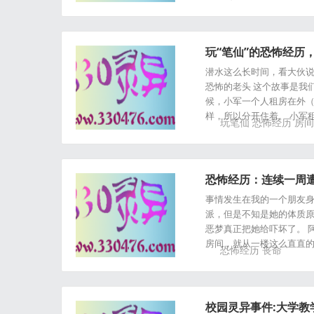
玩“笔仙”的恐怖经历
潜水这么长时间，看大伙说
恐怖的老头 这个故事是我们
候，小军一个人租房在外
样，所以分开住着。 小军
玩笔仙
恐怖经历
房间
恐怖经历：连续一周
事情发生在我的一个朋友身
派，但是不知是她的体质原
恶梦真正把她给吓坏了。 
房间，就从一楼这么直直的
恐怖经历
丧命
校园灵异事件:大学教