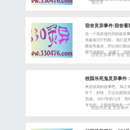
鬼压床
宿舍灵异事件:宿舍
说一个我亲身经历的诡异事
准备值日打扫除。 我们是
除会有扬灰，所以他们都会
墨守成规的。 说偏了，回
宿舍灵异事件
宿舍
黑
校园吊死鬼灵异事件：
来说说我的故事吧。 我之前
年了，好快，不过后面我没
包涵。 2021年的12
专业的，之前的宿舍有一
校园吊死鬼
灵异事件