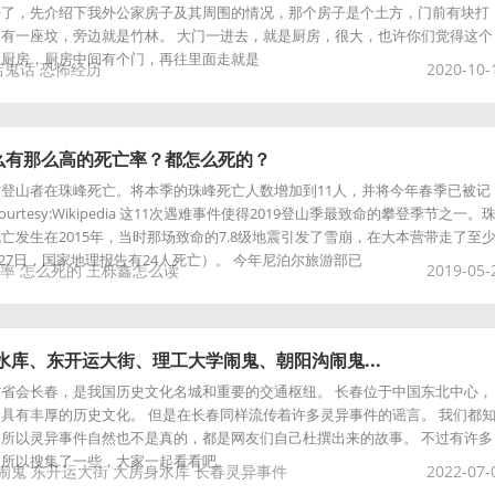
去了，先介绍下我外公家房子及其周围的情况，那个房子是个土方，门前有块打
有一座坟，旁边就是竹林。 大门一进去，就是厨房，很大，也许你们觉得这个
是厨房，厨房中间有个门，再往里面走就是
店鬼话
恐怖经历
2020-10-
么有那么高的死亡率？都怎么死的？
登山者在珠峰死亡。将本季的珠峰死亡人数增加到11人，并将今年春季已被记
urtesy:Wikipedia 这11次遇难事件使得2019登山季最致命的攀登季节之一。
亡发生在2015年，当时那场致命的7.8级地震引发了雪崩，在大本营带走了至
4月27日，国家地理报告有24人死亡）。 今年尼泊尔旅游部已
率
怎么死的
王栎鑫怎么读
2019-05-
水库、东开运大街、理工大学闹鬼、朝阳沟闹鬼...
省会长春，是我国历史文化名城和重要的交通枢纽。 长春位于中国东北中心，
具有丰厚的历史文化。 但是在长春同样流传着许多灵异事件的谣言。 我们都
所以灵异事件自然也不是真的，都是网友们自己杜撰出来的故事。 不过有许多
，所以搜集了一些，大家一起看看吧。
闹鬼
东开运大街
大房身水库
长春灵异事件
2022-07-