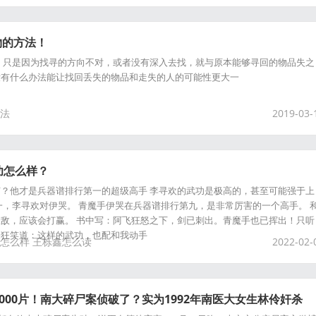
物的方法！
，只是因为找寻的方向不对，或者没有深入去找，就与原本能够寻回的物品失之
没有什么办法能让找回丢失的物品和走失的人的可能性更大一
法
2019-03-
功怎么样？
？他才是兵器谱排行第一的超级高手 李寻欢的武功是极高的，甚至可能强于上
一，李寻欢对伊哭。 青魔手伊哭在兵器谱排行第九，是非常厉害的一个高手。 
敌，应该会打赢。 书中写：阿飞狂怒之下，剑已刺出。青魔手也已挥出！只听
哭狂笑道：这样的武功，也配和我动手
怎么样
王栎鑫怎么读
2022-02-
000片！南大碎尸案侦破了？实为1992年南医大女生林伶奸杀