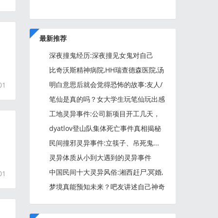
最新推荐
深夜撞鬼经历:深夜撞见女鬼对自己
笑....
比奇沃斯精神病院,HH瑞查德森医院,汤
顿州立医院,哈德伍德精神
明白意思后就会觉得恐怖的故事:友人/
01
我认为鬼是真正存在的/探
笔仙是真的吗？女大学生玩笔仙玩出感
情，差点被“带走”！
工地灵异事件:公司新项目开工几天，
挖断了一个棺材....
dyatlov登山队集体死亡事件真相揭秘
民间撞邪灵异事件:立筷子、吊死鬼...
灵异体质从小到大遇到的灵异事件
中国民间十大灵异风俗:湘西赶尸,冥婚,
01
悬棺葬,放蛊,落花洞女,圣
梦境真能预知未来？吧友讲述自己神奇
的“特殊能力”