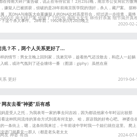
相
群都在传南大碎尸案告破，说正在等待官宣！ 2月23日晚，南京市公安局官方微
，嫌疑人已被抓获，侦破的是28年前南京医学院的强奸，杀人，藏尸案。 据称
属，其DNA与南医大命案嫌疑人的DNA比对高度符合，经过进一步排查，最终
2000片
南大碎尸案
侦破了
1992年
南医大女生
林伶奸杀案
细节揭开真
下这个杀人事件。 28年前，1992年的3月20日晚上
2020-02-
兆？不，两个人关系更好了...
这样的情节：男女主晚上回到家，洗漱完毕，趁着热气还没散去，和恋人一起躺
眠，或许气氛到了还会缠绵一番 （图源：giphy） 虽然在座
关系
更好
2019-04-
网友去看“神婆”后有感
我妈是受人之托，为我表哥一家的事去问吉凶，因为都说他家今年时运比较那
看看这种民间流传的算命方式到底有何玄妙。 哈，原谅我的好奇心吧。 神婆住
的一条街上，嗯，这条街我来过，十年前读中学时我一个姐们就住这里。 爬上
还没进门就看见一群人（都是老头老太太
网友
神婆
有感
2024-07-