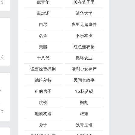
19
庞青年
关在笼子里
毒鸡汤
清华大学
自尽
夜里见鬼事件
名鱼
不乐本座
美腿
红色连衣裙
家
18
十八代
循环农业
说曹操曹操到
活剥少女裸尸
德维尔特
民间鬼故事
3
租的房子
YG杨贤硕
跳楼
阉割
某
17
地质构造
艰难
孙子
狄青是谁