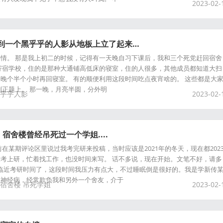
2023-02-
看到一个黑乎乎的人影从地板上立了起来…
情。 那是我上初二的时候，记得有一天晚自习下课后，我和三个死党赶回宿舍
寄宿学校，住的是那种大通铺高低床的寝室，住的人很多，其他成员都知道大扫
晚个半个小时再回寝室。 有的顺便利用这段时间吃点夜宵啥的。 这些都是大
到正题上。 那一晚，月亮半圆，分外明
乎乎人影
2023-02-
宿舍楼曾经吊死过一个学姐....
在某期评论区里说过我考完研来投稿，当时应该是2021年的冬天，现在都202
考上研，忙着找工作，也没时间来写。 话不多说，现在开始。文笔不好，请多
月，快临近考研时间了，这段时间我压力有点大，不过睡眠倒是很好的。我是学新传
个神经病，经常欺负我和另外一个舍友，介于
宿舍楼
吊死学姐
2023-02-