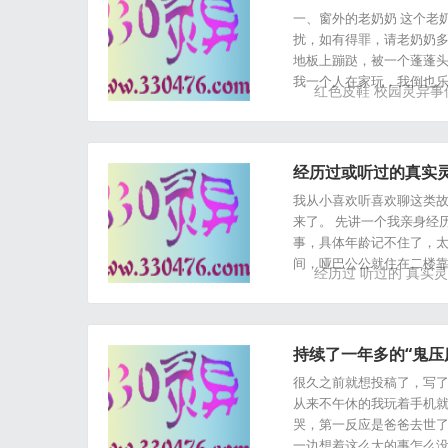
一、窗外的老奶奶 这个老
扰，如有得罪，请老奶奶多
地板上蹦跶，被一个蓬蓬
我一个人在家玩，我倒也乐
红色皮鞋
校园灵异事
经历过或听过的真实
我从小喜欢听喜欢聊这类
来了。 先讲一个我亲身经
事，具体年龄记不住了，太
间，哑巴公公就住在二楼靠
经历过
听过的
真实灵
持续了一年多的“鬼压床”.
很久之前就想投稿了，写了
从来不午休的我玩着手机
哭，第一反应是爸爸去世了
一边想着这么大的事怎么没