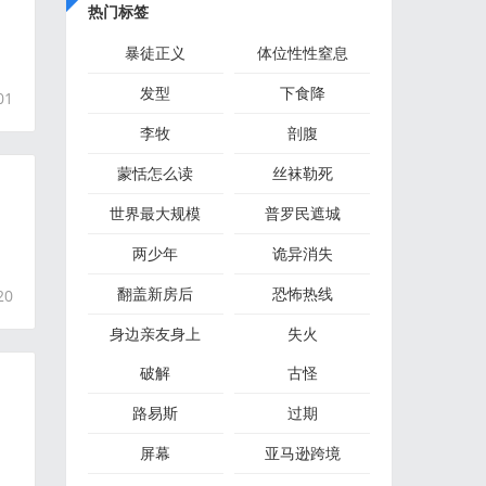
热门标签
暴徒正义
体位性性窒息
发型
下食降
01
李牧
剖腹
蒙恬怎么读
丝袜勒死
世界最大规模
普罗民遮城
的
两少年
诡异消失
翻盖新房后
恐怖热线
20
身边亲友身上
失火
破解
古怪
路易斯
过期
屏幕
亚马逊跨境