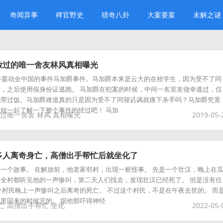
奇闻异事
稗官野史
猎奇八卦
大案要案
未解之谜
放过的唯一舍友林风真相曝光
一件轰动全中国的事件马加爵事件。马加爵本来是云大的在校学生，因为受不了同
，之后使用假身份证逃跑。 马加爵在犯案的时候，中间一名室友侥幸逃过，仅
他带过饭。马加爵难道真的只是因为受不了同寝讥讽就痛下杀手吗？马加爵究竟
姐一起了解一下整个事件的经过吧！ 马加
过唯一舍友
林风
真相曝光
2019-05-
多人离奇身亡，高僧出手帮忙后就坐化了
一个故事。 在解放前，他老家邻村，出现一桩怪事。 先是一个壮汉，晚上在
全村都听见他的一声惨叫，第二天人们找去，发现壮汉已经死了。 但是没有任
个村民晚上一声惨叫之后离奇的死亡。 不过这个村民，不是在午夜去世的。 而
里回来的时候完的。 据他那吓得神经
亡
高僧出手帮忙
坐化
2022-05-