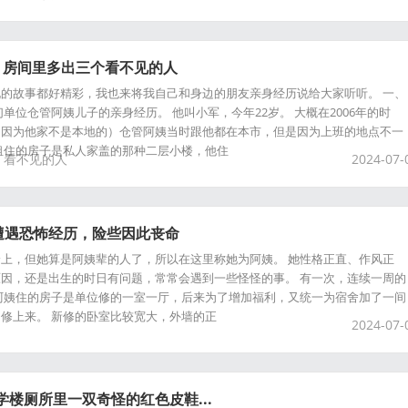
，房间里多出三个看不见的人
的故事都好精彩，我也来将我自己和身边的朋友亲身经历说给大家听听。 一、
单位仓管阿姨儿子的亲身经历。 他叫小军，今年22岁。 大概在2006年的时
（因为他家不是本地的）仓管阿姨当时跟他都在本市，但是因为上班的地点不一
租住的房子是私人家盖的那种二层小楼，他住
看不见的人
2024-07-
遭遇恐怖经历，险些因此丧命
上，但她算是阿姨辈的人了，所以在这里称她为阿姨。 她性格正直、作风正
因，还是出生的时日有问题，常常会遇到一些怪怪的事。 有一次，连续一周的
阿姨住的房子是单位修的一室一厅，后来为了增加福利，又统一为宿舍加了一间
修上来。 新修的卧室比较宽大，外墙的正
2024-07-
学楼厕所里一双奇怪的红色皮鞋...