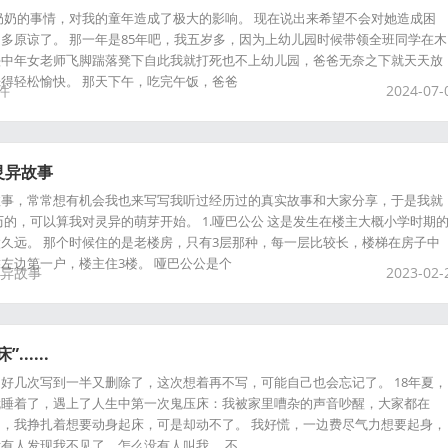
奶奶的事情，对我的童年造成了极大的影响。 现在说出来希望不会对她造成困
多原谅了。 那一年是85年吧，我五岁多，因为上幼儿园时候带领全班同学在木
头中年女老师飞脚踹落凳下自此我就打死也不上幼儿园，爸爸无奈之下就天天放
得轻松愉快。 那天下午，吃完午饭，爸爸
件
2024-07-
灵异故事
故事，常常想有机会我也来写写我听过经历过的真实故事和大家分享，于是我就
历的，可以算我对灵异的萌芽开始。 1.哑巴公公 这是发生在楼主大概小学时期
久远。 那个时候住的是老楼房，只有3层那种，每一层比较长，楼梯在房子中
左边第一户，楼主住3楼。 哑巴公公是个
异故事
2023-02-
.....
好几次写到一半又删除了，这次想着再不写，可能自己也会忘记了。 18年夏，
就睡着了，遇上了人生中第一次鬼压床：我被家里嘈杂的声音吵醒，大家都在
，我挣扎着想要动身起床，可是却动不了。 我好慌，一边费尽气力想要起身，
有人发现我不见了，怎么没有人叫我。 不