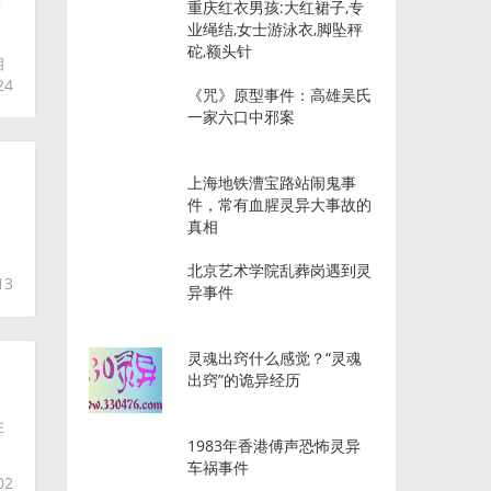
博
重庆红衣男孩:大红裙子,专
业绳结,女士游泳衣,脚坠秤
砣,额头针
相
24
《咒》原型事件：高雄吴氏
一家六口中邪案
上海地铁漕宝路站闹鬼事
件，常有血腥灵异大事故的
真相
北京艺术学院乱葬岗遇到灵
13
异事件
灵魂出窍什么感觉？“灵魂
出窍”的诡异经历
在
1983年香港傅声恐怖灵异
车祸事件
02