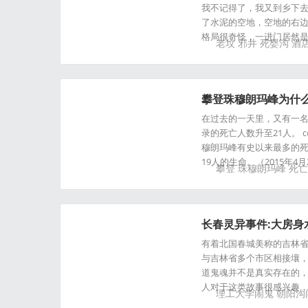
我不记得了，我又到乡下
了水泥的空地，空地的右边
格局很奇怪，一进门居然
老坟
邪井
死婴沟
酒
攀登珠穆朗玛峰为什
在过去的一天里，又有一名
录的死亡人数升至21人。 co
穆朗玛峰有史以来最多的死
19人的生命。（2015年
攀登
珠穆朗玛峰
死亡
长春灵异事件:大房身
有着北国春城美称的吉林省
与吉林省多个市区相接壤，
道鬼魂并不是真实存在的，
人对于这类故事很感兴趣
理工大学闹鬼
朝阳沟