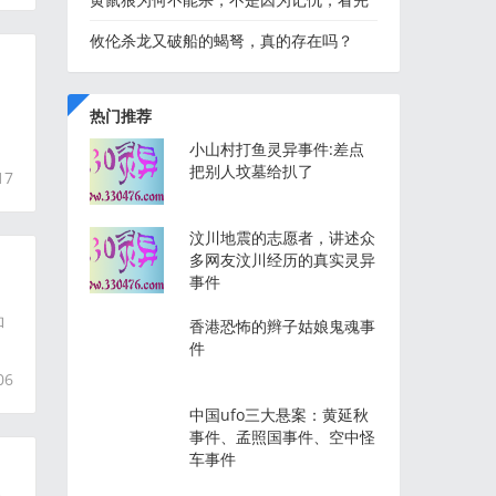
才明白其中原因，真不
攸伦杀龙又破船的蝎弩，真的存在吗？
热门推荐
小山村打鱼灵异事件:差点
把别人坟墓给扒了
17
汶川地震的志愿者，讲述众
多网友汶川经历的真实灵异
事件
和
香港恐怖的辫子姑娘鬼魂事
件
06
中国ufo三大悬案：黄延秋
事件、孟照国事件、空中怪
车事件