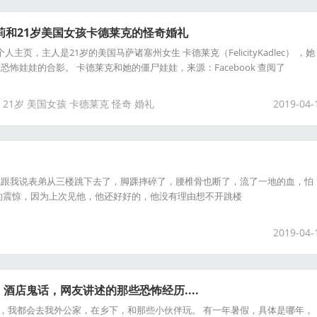
凯莉和21岁美国女孩卡德莱克的怪奇婚礼
个人主页，主人是21岁的美国马萨诸塞州女生 卡德莱克（FelicityKadlec） ，她
怖娃娃的合影。 卡德莱克和她的僵尸娃娃，来源：Facebook 查阅了
21岁
美国女孩
卡德莱克
怪奇
婚礼
2019-04-
就跟我说表弟从三楼跳下去了，脚踝摔碎了，腰椎骨也断了，流了一地的血，怕
的震惊，因为上次见他，他还好好的，他没有理由想不开跳楼
2019-04-
酒店鬼话，网友讲述的那些恐怖经历....
假，我都会去我外公家，在乡下，和那些小伙伴玩。 有一年暑假，具体是哪年，