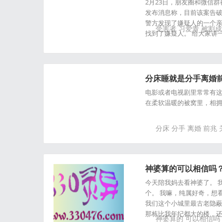
案！一个细节揭开真
2月23日，朋友圈和微信
发布消息称，目前该案告破
警方发现了嫌疑人的一个亲
受害者
习爱青
被割成
找到了嫌疑人。 给大家讲一
分床睡就是分手离婚前
电影或者电视剧里常常有
在柔软温暖的被窝里，相拥入
分床
分手
离婚
前兆
神婆算的可以相信吗？
今天陪我妈去看神婆了。 
个。 我嘛，纯属好奇，想
我们这个小城里最古老隐蔽
那栋比我年纪都大的楼，
神婆算的
可以相信吗