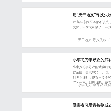
用“天干地支”寻找失
壹 某些东西原本都不该丢
交臂，实在太可惜了，有
天干地支
寻找失物
方
小李飞刀李寻欢的武
小李探花李寻欢的武功如何
官金虹，是武林第一。 第
阿飞单挑时，伊哭只要不轻
叮的一声，剑已折断。伊
小李飞刀
李寻欢
武功
受害者习爱青被割成2