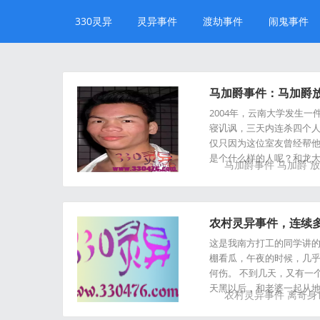
330灵异
灵异事件
渡劫事件
闹鬼事件
马加爵事件：马加爵
2004年，云南大学发生
寝讥讽，三天内连杀四个人
仅只因为这位室友曾经帮
是个什么样的人呢？和龙大
马加爵事件
马加爵
放
农村灵异事件，连续
这是我南方打工的同学讲的
棚看瓜，午夜的时候，几乎
何伤。 不到几天，又有一
天黑以后，和老婆一起从地
农村灵异事件
离奇身