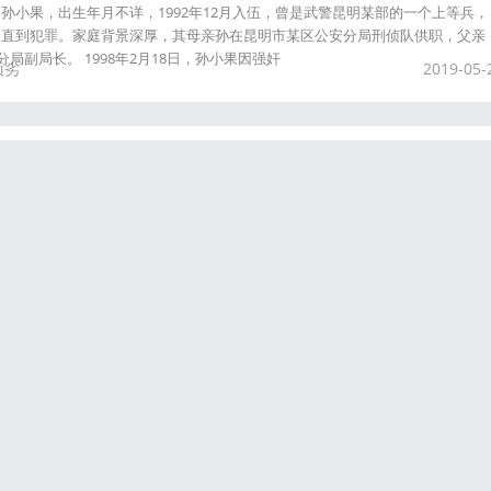
孙小果，出生年月不详，1992年12月入伍，曾是武警昆明某部的一个上等兵，
，直到犯罪。家庭背景深厚，其母亲孙在昆明市某区公安分局刑侦队供职，父亲
分局副局长。 1998年2月18日，孙小果因强奸
顽劣
2019-05-
梨花的姑娘，她一出生便是个巨婴，经年累月，她的体重还在不断增长，时年二
起路来就像移动的小山。 梨花小时候和张茅订了娃娃亲，当
2019-04-
八、白宫闹鬼、丘吉尔夜宿见到“林肯”...
录音到底怎么回事 华航空难灵异事件： 台湾中华航空民航客机在2002年5月因
澎湖县马公市东北方23海里海域(详情见中华航空611号班机空难
脚八
白宫闹鬼
丘吉尔
林肯
2019-03-