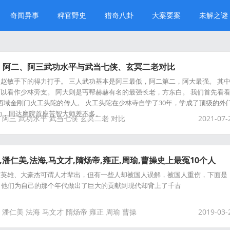
奇闻异事
稗官野史
猎奇八卦
大案要案
未解之谜
、阿二、阿三武功水平与武当七侠、玄冥二老对比
赵敏手下的得力打手。 三人武功基本是阿三最低，阿二第二，阿大最强。 其
以看作少林旁支。 阿大则是丐帮赫赫有名的最强长老，方东白。 我们首先看
是西域金刚门火工头陀的传人。 火工头陀在少林寺自学了30年，学成了顶级的外
功，同达摩院首座苦智大师差不多。
阿三
武功水平
武当七侠
玄冥二老
对比
2021-07-
,潘仁美,法海,马文才,隋炀帝,雍正,周瑜,曹操史上最冤10个人
大英雄、大豪杰可谓人才辈出，但有一些人却被国人误解，被国人重伤，下面是
，他们为自己的那个年代做出了巨大的贡献到现代却背上了千古
潘仁美
法海
马文才
隋炀帝
雍正
周瑜
曹操
2019-03-