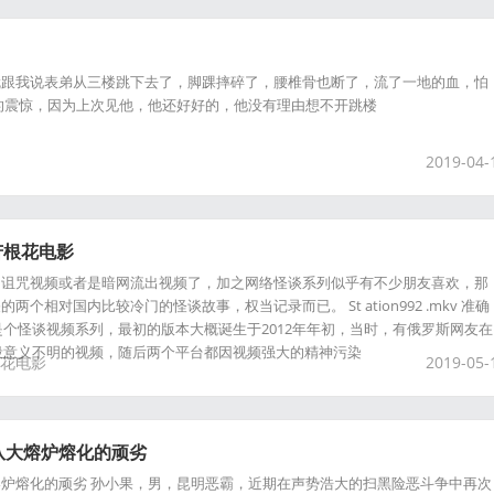
就跟我说表弟从三楼跳下去了，脚踝摔碎了，腰椎骨也断了，流了一地的血，怕
的震惊，因为上次见他，他还好好的，他没有理由想不开跳楼
2019-04-
v和苦根花电影
的诅咒视频或者是暗网流出视频了，加之网络怪谈系列似乎有不少朋友喜欢，那
个相对国内比较冷门的怪谈故事，权当记录而已。 St ation992 .mkv 准确
mkv算是个怪谈视频系列，最初的版本大概诞生于2012年年初，当时，有俄罗斯网友在
了一段意义不明的视频，随后两个平台都因视频强大的精神污染
花电影
2019-05-
队大熔炉熔化的顽劣
炉熔化的顽劣 孙小果，男，昆明恶霸，近期在声势浩大的扫黑险恶斗争中再次