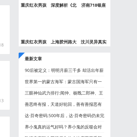
重庆红衣男孩
深度解析《北
济南718银座
事件最
京公交
灵异事件
重庆红衣男孩
上海胶州路大
汶川灵异真实
18
离奇死
火灵异
事件都
最新文章
90后被定义：明明月薪三千多 却活出年薪
百万的姿态
世界第一的蒙古海军：蒙古国海军只有一
人会游泳，从没看过海
三眼神仙武力排行:闻仲、杨戬二郎神、王
13
灵官、华光大帝、殷郊
善恶终有报，天道好轮回，善有善报恶有
恶报的故事...
达·芬奇密码:500年后，达·芬奇密码仍未完
全解开
养小鬼真的运气好吗？养小鬼的反噬会对