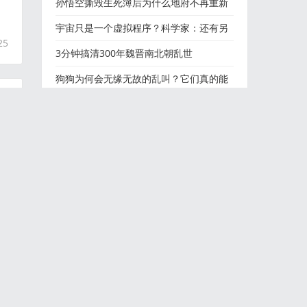
家人不好吗
孙悟空撕毁生死簿后为什么地府不再重新
写一本生死簿？看下四
宇宙只是一个虚拟程序？科学家：还有另
25
外一种可能让人绝望！
3分钟搞清300年魏晋南北朝乱世
狗狗为何会无缘无故的乱叫？它们真的能
看见鬼吗？！胆小慎看
镜子为什么不能对着床,包尸不说话,接生婆
和屠夫的红手套,见鬼
大阪夜间金库事件:史上最天才犯罪：造假
金库，人们乖乖往里投
五个女鬼来家里请求我念地藏经
22
日本福冈灭门案:中国留学生魏巍、王亮和
杨宁在日本被执死刑
海归博士“跑”快递，是人才浪费吗？
为什么会有人爱上十恶不赦的死囚？
孙小果案，让司法的“千里之堤”溃于蚁穴
孙小果被执行死刑！这回应该真死了吧
13
千年蛇精找情郎，黄仙刺猬齐捣乱