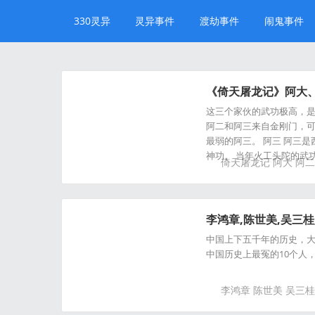
330灵异
灵异事件
渡劫事件
闹鬼事件
《倚天屠龙记》阿大
这三个家伙的武功极高，是
阿二和阿三来自金刚门，可
最弱的阿三。 阿三 阿三
神功。 当年火工头陀的武
倚天屠龙记
阿大
阿二
李鸿章,陈世美,吴三桂
中国上下五千年的历史，
中国历史上最冤的10个人
李鸿章
陈世美
吴三桂