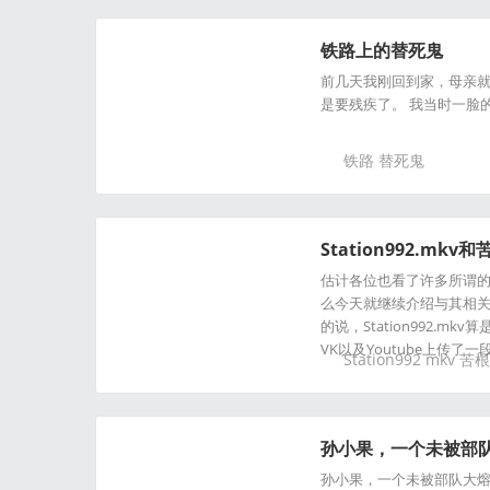
铁路上的替死鬼
前几天我刚回到家，母亲
是要残疾了。 我当时一脸
铁路
替死鬼
Station992.mk
估计各位也看了许多所谓
么今天就继续介绍与其相关的两
的说，Station992.
VK以及Youtube上传
Station992
mkv
苦根
孙小果，一个未被部
孙小果，一个未被部队大熔