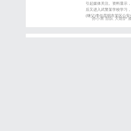
引起媒体关注。资料显示，
后又进入武警某学校学习
(继父)李任昆明市某区公安
孙小果
部队
大熔炉
馋鬼虫
明朝时候，牛家村有个叫
十二的她体重达三百斤，走
馋鬼
虫
世界十大灵异事件:大脚
华航空难灵异事件华航空难
空中失压解体坠毁于台湾省
世界
十大灵异事件
大