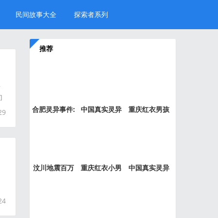
民间故事大全
探索者系列
推荐
中
看
门
合肥灵异事件:
中国真实灵异
重庆红衣男孩
29
新加坡
事件盘
事件是
汶川地震百万
重庆红衣小男
中国真实灵异
“阴兵
孩事件
事件绝
24