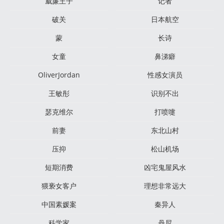
威廉王子
记者
破关
日本航空
蒙
长诗
女童
鼻涕癖
OliverJordan
性感女演员
王敏彤
识别不出
瑟克维尔
打喷嚏
前妻
东北山村
压抑
松山机场
短期消费
凶宅鬼屋风水
猥亵女客户
理想非常远大
中国素媛案
秦异人
科学家
丹尼