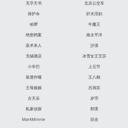
无字天书
北京公交车
保护伞
奸夫淫妇
哈啰
牛魔王
绝密档案
南太平洋
巫术杀人
沙漠
无锡酒店
冰雪女王艾莎
小辛巴
上元节
装聋作哑
王八精
王母娘娘
吕洞宾
古天乐
岁币
私家侦探
郭璞
MarkMinnie
目击