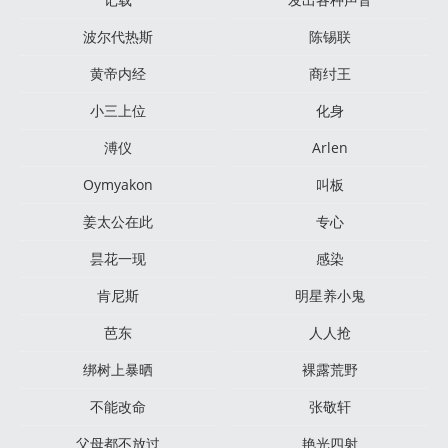
波尔代热斯
陈锡联
黄帝内经
商纣王
小三上位
化身
溥仪
Arlen
Oymyakon
叫板
姜太公在此
专心
昙花一现
感染
肯尼斯
明星养小鬼
芭东
人人抢
绑树上暴晒
裸露荒野
不能改命
张敬轩
父母都不放过
艳光四射