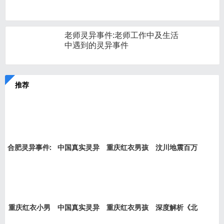
老师灵异事件:老师工作中及生活
中遇到的灵异事件
推荐
合肥灵异事件:
中国真实灵异
重庆红衣男孩
汶川地震百万
新加坡
事件盘
事件是
“阴兵
重庆红衣小男
中国真实灵异
重庆红衣男孩
深度解析《北
孩事件
事件绝
事件最
京公交