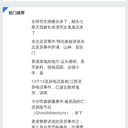
热门推荐
女研究生跳楼自杀了，她头七
那天我被长发漂亮女鬼鬼压床
了
东北灵异事件:鄂伦春族讲述东
北灵异事件萨满、山神、迎宾
门
香港闹鬼的地方:运头塘邨、美
孚新村、德福花园、达德小
学、嘉
13个13灵异电话真相:江西灵
异电话事件，已逝女教师鬼
哭，讲两
卡尔劳森驱魔事件:被美国的亡
灵探险节目
（GhostAdventure），录下
香港警察讲述的灵异事件之：
第八号仓库恐怖事件；交通警