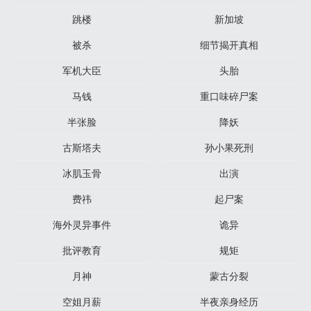
跳楼
新加坡
被杀
细节揭开真相
军机大臣
头胎
马钱
重口味碎尸案
半张脸
降妖
古斯塔夫
孙小果死刑
冰肌玉骨
出演
费祎
起尸案
海外灵异事件
诡异
批评教育
规矩
月神
蒙古分裂
空姐月薪
半夜亲身经历