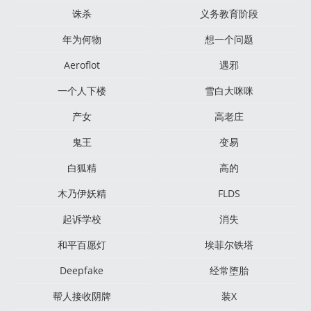
诛杀
义务教育阶段
年为何物
想一个问题
Aeroflot
遇邪
一个人下楼
雪白大咪咪
产女
高老庄
鬼王
变易
白狐精
高的
木乃伊妖精
FLDS
起诉学校
消失
和平百愿灯
埃菲尔铁塔
Deepfake
经常堕胎
帮人接收阴牌
装X