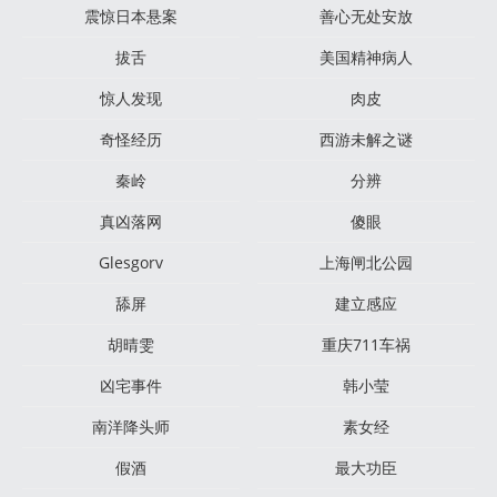
震惊日本悬案
善心无处安放
拔舌
美国精神病人
惊人发现
肉皮
奇怪经历
西游未解之谜
秦岭
分辨
真凶落网
傻眼
Glesgorv
上海闸北公园
舔屏
建立感应
胡晴雯
重庆711车祸
凶宅事件
韩小莹
南洋降头师
素女经
假酒
最大功臣