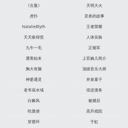
《古曼》
天明大火
虎扑
灵兽的故事
NatalieBlyth
王者荣耀
天天瘆得慌
人体实验
九牛一毛
正规军
遇害始末
上官婉儿简介
胸大有脑
顶级音乐大师
神婆通灵
井泉童子
老爷庙水域
偿还债务
白癜风
被捕后
吃粪便
高升戏院
穿唇环
于虹