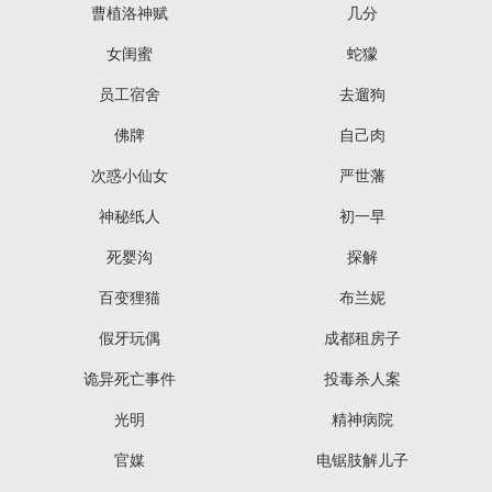
曹植洛神赋
几分
女闺蜜
蛇獴
员工宿舍
去遛狗
佛牌
自己肉
次惑小仙女
严世藩
神秘纸人
初一早
死婴沟
探解
百变狸猫
布兰妮
假牙玩偶
成都租房子
诡异死亡事件
投毒杀人案
光明
精神病院
官媒
电锯肢解儿子