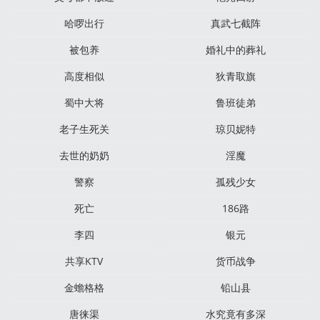
哈啰出行
真武七截阵
被包养
婚礼中的葬礼
高度相似
狄青取旗
蜀中大将
鲁班徒弟
老子生死关
琼贝妮特
去世的奶奶
淫魔
警察
孤残少女
死亡
186路
李四
银元
共享KTV
货币战争
金蟾格格
铅山县
唐徕渠
水究竟有多深