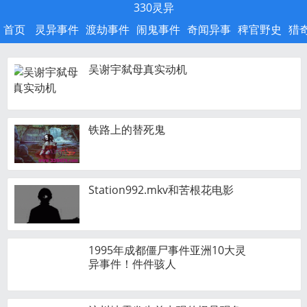
330灵异
首页
灵异事件
渡劫事件
闹鬼事件
奇闻异事
稗官野史
猎
吴谢宇弑母真实动机
铁路上的替死鬼
Station992.mkv和苦根花电影
1995年成都僵尸事件亚洲10大灵
异事件！件件骇人