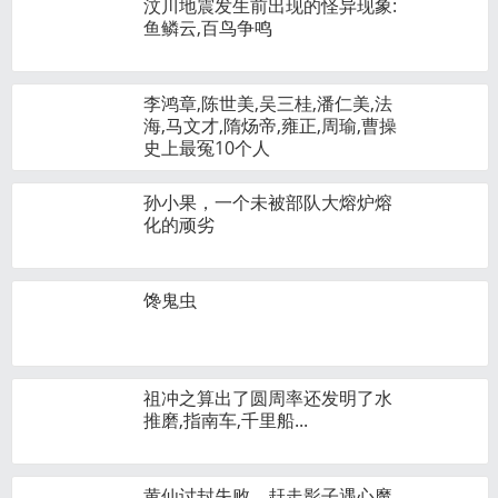
汶川地震发生前出现的怪异现象:
鱼鳞云,百鸟争鸣
李鸿章,陈世美,吴三桂,潘仁美,法
海,马文才,隋炀帝,雍正,周瑜,曹操
史上最冤10个人
孙小果，一个未被部队大熔炉熔
化的顽劣
馋鬼虫
祖冲之算出了圆周率还发明了水
推磨,指南车,千里船...
黄仙讨封失败，赶走影子遇心魔