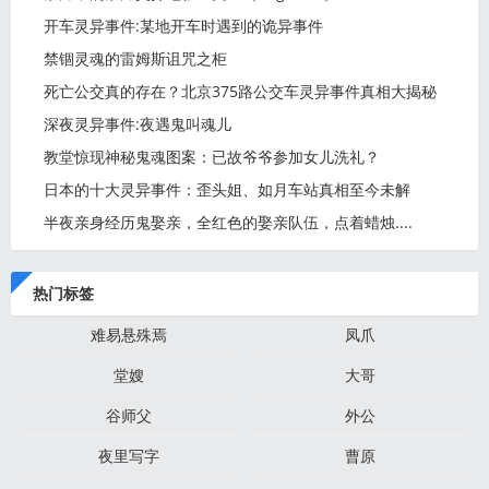
开车灵异事件:某地开车时遇到的诡异事件
禁锢灵魂的雷姆斯诅咒之柜
死亡公交真的存在？北京375路公交车灵异事件真相大揭秘
深夜灵异事件:夜遇鬼叫魂儿
教堂惊现神秘鬼魂图案：已故爷爷参加女儿洗礼？
日本的十大灵异事件：歪头姐、如月车站真相至今未解
半夜亲身经历鬼娶亲，全红色的娶亲队伍，点着蜡烛....
热门标签
难易悬殊焉
凤爪
堂嫂
大哥
谷师父
外公
夜里写字
曹原