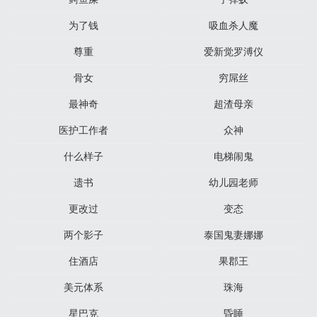
为了钱
吸血杀人魔
尊重
爱新觉罗溥仪
骨女
穷屌丝
最神奇
超渣母亲
医护工作者
众神
什么样子
电梯闹鬼
遗书
幼儿园老师
更改过
变态
两个影子
泰国鬼妻娜娜
住酒店
果郡王
美元体系
珠海
星巴克
昏睡