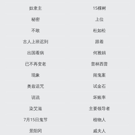
奴隶主
15棵树
秘密
上位
不敢
杜如松
古人上班迟到
跟着
出国看病
何雅娟
已不再变老
普林西普
现象
闹鬼案
奥兹诅咒
试金石
说说
坏账率
染艾滋
主要领导者
7月15日鬼节
植物人
景阳冈
戚夫人