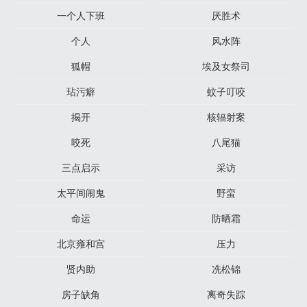
一个人下班
厌胜术
个人
风水阵
狐帽
埃及女祭司
玷污癖
蚊子叮咬
揭开
核辐射案
咬死
八尾猫
三点启示
采访
太平间闹鬼
野蛮
命运
防晒霜
北京雍和宫
压力
贤内助
冼松锦
房子缺角
离奇失踪