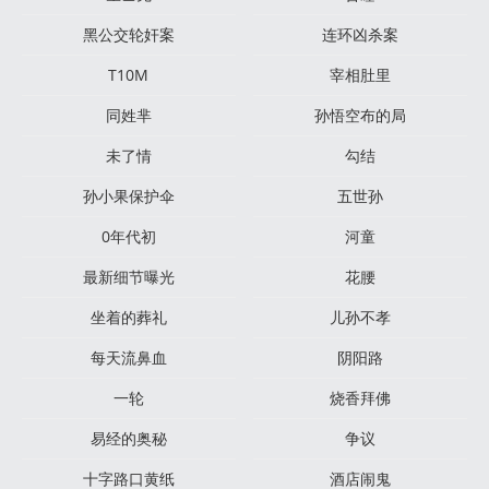
黑公交轮奸案
连环凶杀案
T10M
宰相肚里
同姓芈
孙悟空布的局
未了情
勾结
孙小果保护伞
五世孙
0年代初
河童
最新细节曝光
花腰
坐着的葬礼
儿孙不孝
每天流鼻血
阴阳路
一轮
烧香拜佛
易经的奥秘
争议
十字路口黄纸
酒店闹鬼