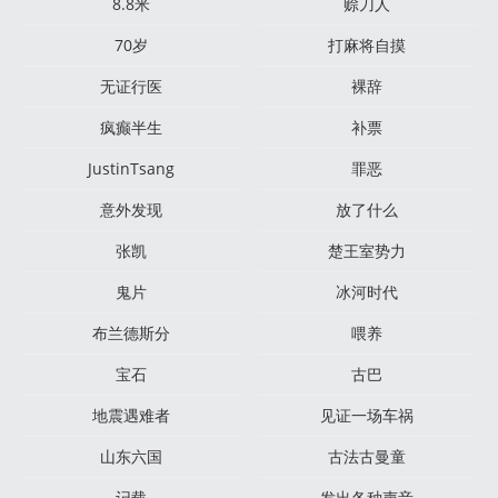
8.8米
赊刀人
70岁
打麻将自摸
无证行医
裸辞
疯癫半生
补票
JustinTsang
罪恶
意外发现
放了什么
张凯
楚王室势力
鬼片
冰河时代
布兰德斯分
喂养
宝石
古巴
地震遇难者
见证一场车祸
山东六国
古法古曼童
记载
发出各种声音