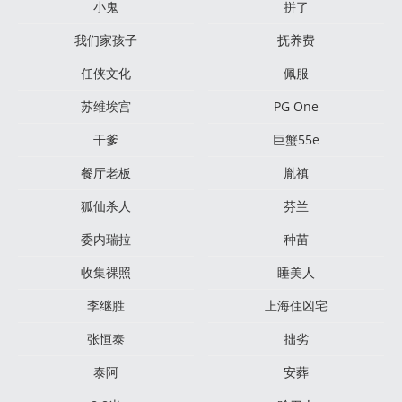
小鬼
拼了
我们家孩子
抚养费
任侠文化
佩服
苏维埃宫
PG One
干爹
巨蟹55e
餐厅老板
胤禛
狐仙杀人
芬兰
委内瑞拉
种苗
收集裸照
睡美人
李继胜
上海住凶宅
张恒泰
拙劣
泰阿
安葬