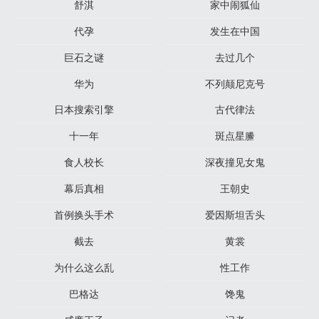
舒淇
家中闹狐仙
代孕
发生在中国
巨石之谜
去过几个
华为
不列颠尼克号
日本搜索引擎
古代律法
十一年
斑点星䲢
食人校长
深夜撞见女鬼
幕后真相
王朝史
首例换头手术
爱因斯坦舌头
截去
黄裳
为什么这么乱
性工作
巴格达
馋鬼