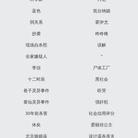
蓝色
筑台纳媳
弱关系
霍伊尤
抄袭
咚咚锵
现场自杀照
误解
全家嫌疑人
“
李信
尸体工厂
十二时辰
黑社会
巷子灵异事件
听哭
黄仙灵异事件
强奸犯
30年前杀害
社会信用评分
休矣
爱丽丝公主
北京娘娘庙
设计谋杀亲夫