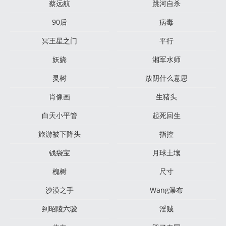
蔡远航
跳河自杀
90后
病毒
冥王星之门
平行
妖娆
湘军水师
灵树
放阴什么意思
肖像画
生猪头
白天小平管
起死回生
旅游被下降头
指控
钱袋宝
月球土壤
槐树
尺寸
沙漠之手
Wang瀑布
到昭陵六骏
淫贼