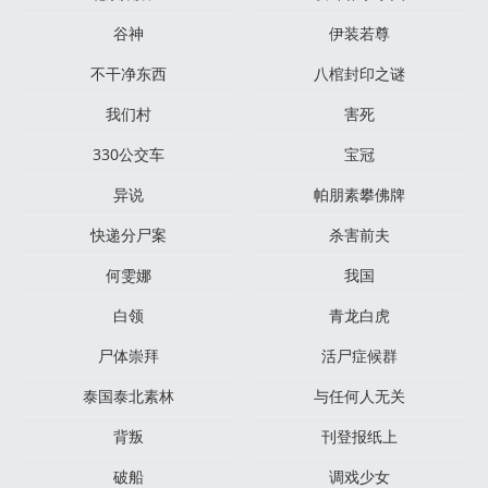
谷神
伊装若尊
不干净东西
八棺封印之谜
我们村
害死
330公交车
宝冠
异说
帕朋素攀佛牌
快递分尸案
杀害前夫
何雯娜
我国
白领
青龙白虎
尸体崇拜
活尸症候群
泰国泰北素林
与任何人无关
背叛
刊登报纸上
破船
调戏少女