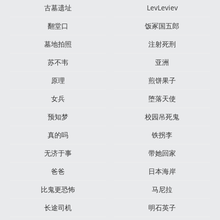
古墓遗址
LevLeviev
翻堂口
饭冢国五郎
墓地拍照
注射死刑
苏不韦
亚洲
原理
煎饼果子
女兵
堕落天使
预知梦
校园吊死鬼
真的吗
铁拐李
无济于事
带她回家
爸爸
日本海岸
比鬼更恐怖
马尼拉
长途司机
明石英子