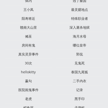
体内
毁了秦国
王小凤
最灵臆地点
阳寿将近
特殊职业者
赣南大山里
深入屠杀地狱
傩巫
海月水母
房间有鬼
哪位皇帝
真实灵异事件
郭侃
30次
见鬼死
hellokitty
泰国九尾狐
赢勾
二手内衣
医院闹鬼事件
记录
老虎
黑手印
鳄鱼屎
子弹蚁