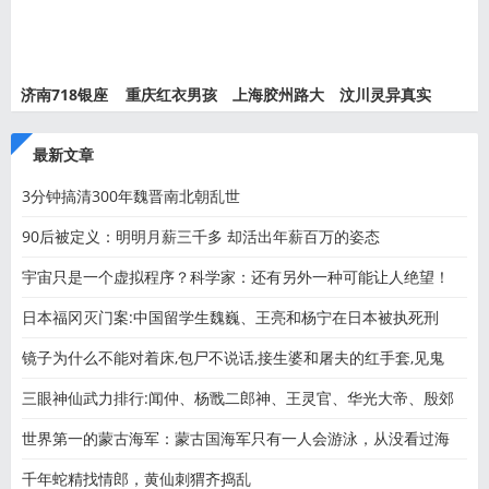
济南718银座
重庆红衣男孩
上海胶州路大
汶川灵异真实
灵异事件
离奇死
火灵异
事件都
最新文章
3分钟搞清300年魏晋南北朝乱世
90后被定义：明明月薪三千多 却活出年薪百万的姿态
宇宙只是一个虚拟程序？科学家：还有另外一种可能让人绝望！
日本福冈灭门案:中国留学生魏巍、王亮和杨宁在日本被执死刑
镜子为什么不能对着床,包尸不说话,接生婆和屠夫的红手套,见鬼
三眼神仙武力排行:闻仲、杨戬二郎神、王灵官、华光大帝、殷郊
世界第一的蒙古海军：蒙古国海军只有一人会游泳，从没看过海
千年蛇精找情郎，黄仙刺猬齐捣乱