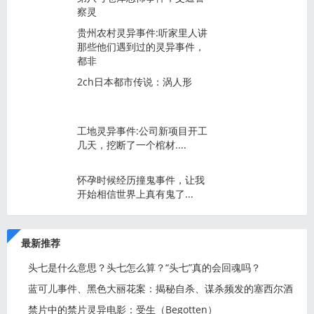
察灵
贵州农村灵异事件:听家里人讲
那些他们遇到过的灵异事件，
都非
2ch日本都市传说：涡人形
工地灵异事件:公司新项目开工
几天，挖断了一个棺材....
怀孕时候经历撞鬼事件，让我
开始相信世界上真有鬼了...
最新推荐
头七是什么意思？头七怎么算？“头七”真的会回魂吗？
蓝可儿事件、黑色大丽花案：揭秘自杀、谋杀频发的塞西尔酒
店
禁片中的禁片灵异电影：受生（Begotten）