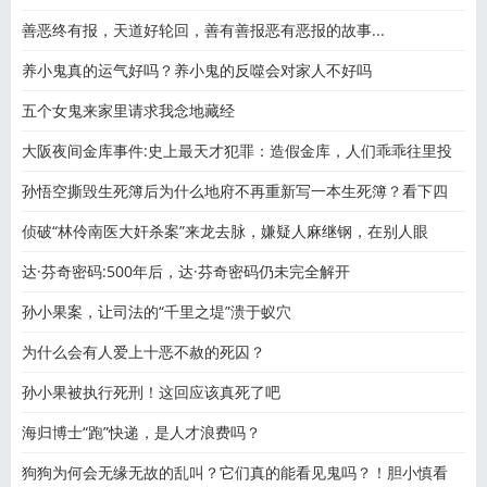
善恶终有报，天道好轮回，善有善报恶有恶报的故事...
养小鬼真的运气好吗？养小鬼的反噬会对家人不好吗
五个女鬼来家里请求我念地藏经
大阪夜间金库事件:史上最天才犯罪：造假金库，人们乖乖往里投
孙悟空撕毁生死簿后为什么地府不再重新写一本生死簿？看下四
侦破“林伶南医大奸杀案”来龙去脉，嫌疑人麻继钢，在别人眼
达·芬奇密码:500年后，达·芬奇密码仍未完全解开
孙小果案，让司法的“千里之堤”溃于蚁穴
为什么会有人爱上十恶不赦的死囚？
孙小果被执行死刑！这回应该真死了吧
海归博士“跑”快递，是人才浪费吗？
狗狗为何会无缘无故的乱叫？它们真的能看见鬼吗？！胆小慎看