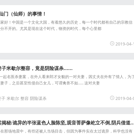
对仙门（仙师）的事情！
大家好！中国是一个文化大国，有着悠久的历史，每一个时代都有自己的宗教信
治分不开的。尤其是现在这个时代，物资的时代，每个心里都
2019-04-
米歇尔整容，竟是阴险谋杀......
生过一起名医杀妻案，在外人看来郎才女貌的一对夫妻，因丈夫在外有了情人，为
子，之后甚至性侵自己女儿，可谓禽兽不如...... 这对夫妻
妻子
米歇尔
整容
阴险谋杀
2019-04-
揭秘:诡异的半张蓝色人脸陈坚,观音菩萨像屹立不倒,阴兵借道..
生在那场地震中，有些还被人当场目击，但因为事件实在太过诡异，科学也没有