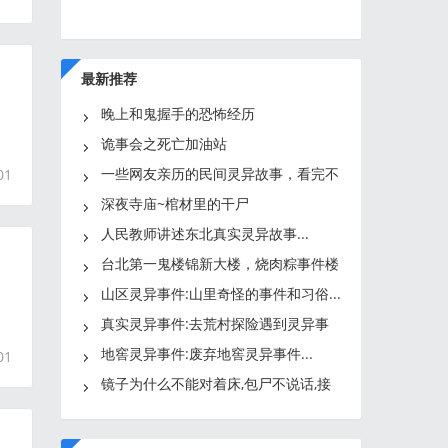
最新推荐
晚上和鬼握手的恐怖经历
诡事会之死亡加油站
一些网友亲历的民间灵异故事，看完不
01
禁让人背脊发凉...
深夜寺庙~棺材里的干尸
人民教师讲述东北真实灵异故事...
台北第一鬼楼锦新大楼，烧肉粽事件楼
内供奉数百块牌位！
山区灵异事件:山里奇怪的事件和习俗...
真实灵异事件:去荒村探险遇到灵异事
件在守墓人的指点下化解
地窖灵异事件:废弃地窖灵异事件...
01
镜子为什么不能对着床,包尸不说话,接
生婆和屠夫的红手套,见鬼