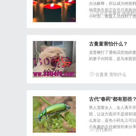
办法解释，所以成为绝密档
地震发生前正在北川羌族自
汶川灵异事件
绝密档
小时后，救援人员找到了他
古曼童害怕什么？
龙普狮打了通电话把他的妻
的妻子叫阿英，是马来西
古曼童
害怕什么
古代“春药”都有那些
男人需要女人，女人离不
因，让这方面并不是很和谐
么发达，蓝色小药丸儿可
个有趣的古代催情剂来分
古代春药