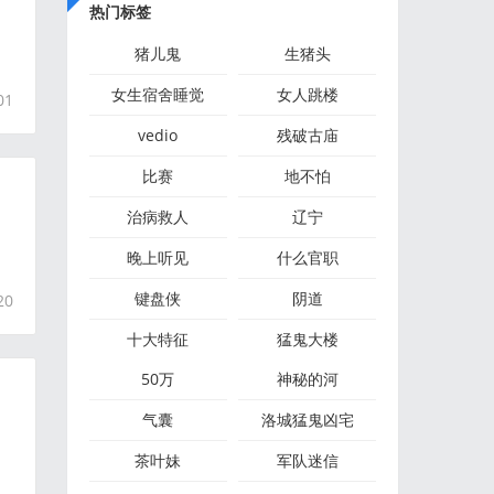
热门标签
猪儿鬼
生猪头
女生宿舍睡觉
女人跳楼
01
vedio
残破古庙
比赛
地不怕
治病救人
辽宁
的
晚上听见
什么官职
键盘侠
阴道
20
十大特征
猛鬼大楼
50万
神秘的河
气囊
洛城猛鬼凶宅
茶叶妹
军队迷信