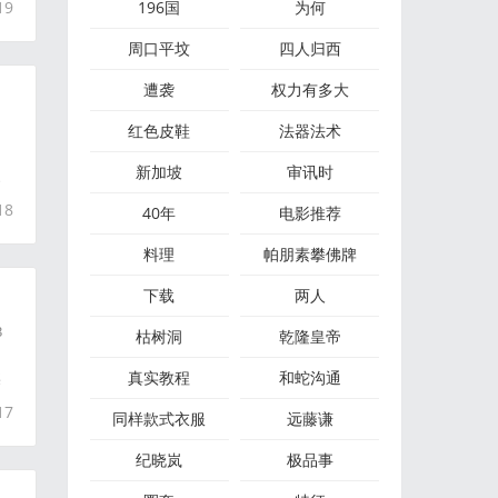
19
196国
为何
周口平坟
四人归西
遭袭
权力有多大
红色皮鞋
法器法术
新加坡
审讯时
家
18
40年
电影推荐
料理
帕朋素攀佛牌
下载
两人
3
枯树洞
乾隆皇帝
真实教程
和蛇沟通
某
17
同样款式衣服
远藤谦
纪晓岚
极品事