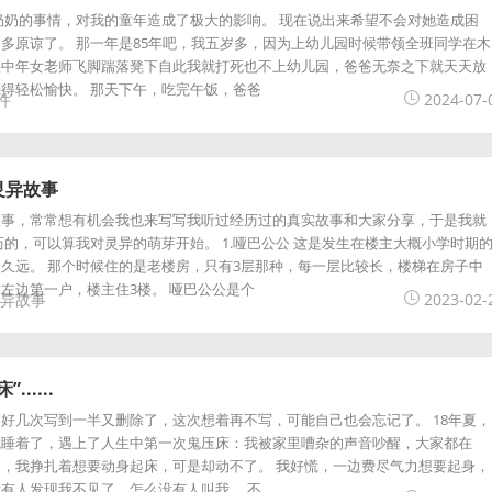
奶奶的事情，对我的童年造成了极大的影响。 现在说出来希望不会对她造成困
多原谅了。 那一年是85年吧，我五岁多，因为上幼儿园时候带领全班同学在木
头中年女老师飞脚踹落凳下自此我就打死也不上幼儿园，爸爸无奈之下就天天放
得轻松愉快。 那天下午，吃完午饭，爸爸
件
2024-07-
灵异故事
故事，常常想有机会我也来写写我听过经历过的真实故事和大家分享，于是我就
历的，可以算我对灵异的萌芽开始。 1.哑巴公公 这是发生在楼主大概小学时期
久远。 那个时候住的是老楼房，只有3层那种，每一层比较长，楼梯在房子中
左边第一户，楼主住3楼。 哑巴公公是个
异故事
2023-02-
.....
好几次写到一半又删除了，这次想着再不写，可能自己也会忘记了。 18年夏，
就睡着了，遇上了人生中第一次鬼压床：我被家里嘈杂的声音吵醒，大家都在
，我挣扎着想要动身起床，可是却动不了。 我好慌，一边费尽气力想要起身，
有人发现我不见了，怎么没有人叫我。 不