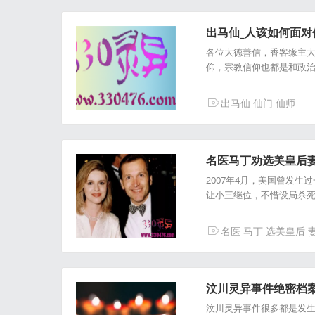
出马仙_人该如何面
各位大德善信，香客缘主
仰，宗教信仰也都是和政
出马仙
仙门
仙师
名医马丁劝选美皇后妻子
2007年4月，美国曾发
让小三继位，不惜设局杀死妻
名医
马丁
选美皇后
汶川灵异事件绝密档案
汶川灵异事件很多都是发