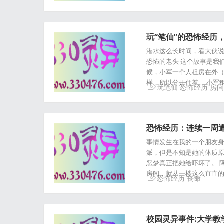
玩“笔仙”的恐怖经历
潜水这么长时间，看大伙说
恐怖的老头 这个故事是我们
候，小军一个人租房在外
样，所以分开住着。 小军
玩笔仙
恐怖经历
房间
恐怖经历：连续一周
事情发生在我的一个朋友身
派，但是不知是她的体质原
恶梦真正把她给吓坏了。 
房间，就从一楼这么直直的
恐怖经历
丧命
校园灵异事件:大学教