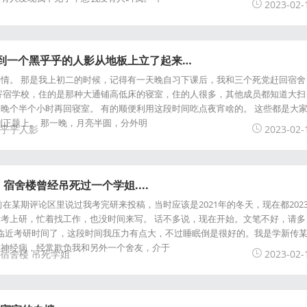
2023-02-
看到一个黑乎乎的人影从地板上立了起来…
情。 那是我上初二的时候，记得有一天晚自习下课后，我和三个死党赶回宿舍
寄宿学校，住的是那种大通铺高低床的寝室，住的人很多，其他成员都知道大扫
晚个半个小时再回寝室。 有的顺便利用这段时间吃点夜宵啥的。 这些都是大
到正题上。 那一晚，月亮半圆，分外明
乎乎人影
2023-02-
宿舍楼曾经吊死过一个学姐....
在某期评论区里说过我考完研来投稿，当时应该是2021年的冬天，现在都202
考上研，忙着找工作，也没时间来写。 话不多说，现在开始。文笔不好，请多
月，快临近考研时间了，这段时间我压力有点大，不过睡眠倒是很好的。我是学新传
个神经病，经常欺负我和另外一个舍友，介于
宿舍楼
吊死学姐
2023-02-