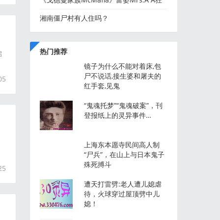
刷1.4亿买香水，最后把老公刷
湘南僵尸村有人住吗？
热门推荐
启
镜子为什么不能对着床,包
尸不说话,接生婆和屠夫的
05
红手套,见鬼
“鬼魂托梦”“鬼魂破案”，刊
登报纸上的灵异事件…
上海东本愿寺民间高人制
“尸兵”，在山上与日本鬼子
殊死搏斗
25
遭天打雷劈:老人遭儿媳虐
待，火球穿过屋顶劈中儿
媳！