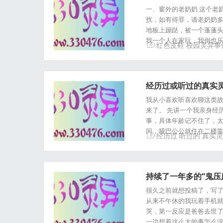
一、窗外的老奶奶 这个老
扰，如有得罪，请老奶奶多
地板上蹦跶，被一个蓬蓬
我一个人在家玩，我倒也乐
红色皮鞋
校园灵异事
经历过或听过的真实
我从小喜欢听喜欢聊这类
来了。 先讲一个我亲身经
事，具体年龄记不住了，太
间，哑巴公公就住在二楼靠
经历过
听过的
真实灵
持续了一年多的“鬼压床”.
很久之前就想投稿了，写了
从来不午休的我玩着手机
哭，第一反应是爸爸去世了
一边想着这么大的事怎么没