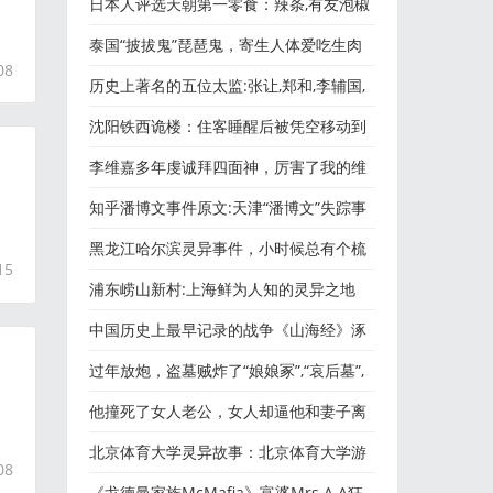
虎,海月水母,栉水母
日本人评选天朝第一零食：辣条,有友泡椒
，
凤爪,龙须凤爪...为了
泰国“披拔鬼”琵琶鬼，寄生人体爱吃生肉
08
的活丧尸！
历史上著名的五位太监:张让,郑和,李辅国,
魏忠贤,嫪毐
沈阳铁西诡楼：住客睡醒后被凭空移动到
别人家中！
李维嘉多年虔诚拜四面神，厉害了我的维
嘉哥！
知乎潘博文事件原文:天津“潘博文”失踪事
件详细解密
黑龙江哈尔滨灵异事件，小时候总有个梳
15
着麻花辫的“姐姐”逗
浦东崂山新村:上海鲜为人知的灵异之地
中国历史上最早记录的战争《山海经》涿
鹿大战,阪泉之战,涿鹿
过年放炮，盗墓贼炸了“娘娘冢”,“哀后墓”,
梁庄王墓...
他撞死了女人老公，女人却逼他和妻子离
婚娶她
北京体育大学灵异故事：北京体育大学游
08
泳馆白衣服的女孩。。
《戈德曼家族McMafia》富婆Mrs.A A狂