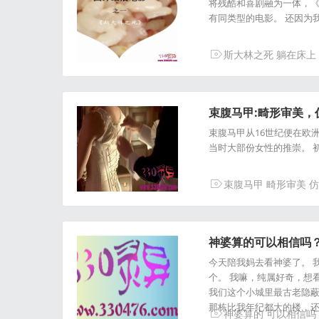
将残酷和喜剧融为一体，《
有同类型的电影。 还因为
斯大林之死
躺在床上
束腹马甲:畸形审美，仿佛
束腹马甲从16世纪便在欧
当时大部份女性的推崇。 
束腹马甲
畸形审美
仿
神婆算的可以相信吗？
今天陪我妈去看神婆了。 
个。 我嘛，纯属好奇，想
我们这个小城里最古老隐蔽
那栋比我年纪都大的楼，
神婆算的
可以相信吗