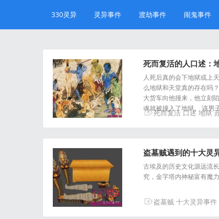
330灵异
灵异事件
渡劫事件
闹鬼事件
死而复活的人口述：地
人死后真的会下地狱或上
么地狱和天堂真的存在吗？
大货车向他撞来，他立刻
魂就被撞入了地狱。 该男
死而复活
口述
地狱
盗墓贼遇到的十大灵
古埃及的历史文化源远流
究，金字塔内神秘富有魔
盗墓贼
十大灵异事件