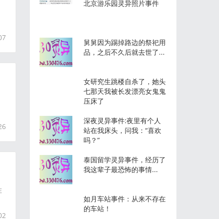
北京游乐园灵异照片事件
07
舅舅因为踢掉路边的祭祀用
品，之后不久后就去世了...
女研究生跳楼自杀了，她头
七那天我被长发漂亮女鬼鬼
压床了
深夜灵异事件:夜里有个人
26
站在我床头，问我：“喜欢
吗？”
泰国留学灵异事件，经历了
我这辈子最恐怖的事情...
在
如月车站事件：从来不存在
的车站！
02