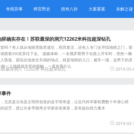
奇闻异事
稗官野史
猎奇八卦
大案要案
未解之谜
狱确实存在！苏联最深的洞穴12262米科拉超深钻孔
天堂吗？有人就从地狱里险里逃生，死而复活，还有人专门去寻找地狱之门，那
请跟着330灵异往下走。 据媒体称，一名俄罗斯男子在路上开车时，突然一辆
陷入昏迷。据说在他发生车祸的地点，就是地狱的入口，被车一撞，这男子的灵
子称一入地狱就非常的抵触，一直有着什么
苏联最深洞穴
12262米
科拉超深钻孔
2019-05-
异事件
长，尤其是古埃及文明所创造的金字塔奇迹，让近代科学家耗费数十年潜心研
力的诅咒，曾让许多早期考古学家命丧黄泉，富有超自然力量木
2019-03-