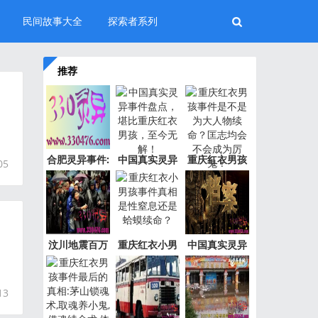
民间故事大全
探索者系列
推荐
合肥灵异事件:
中国真实灵异
重庆红衣男孩
05
新加坡
事件盘
事件是
汶川地震百万
重庆红衣小男
中国真实灵异
“阴兵
孩事件
事件绝
13