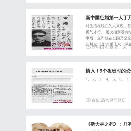
新中国征婚第一人丁乃
对生活在现在的人来说，
勇气才行。 屡次相亲没有结
事后，立即就在全国乃至全
四川永川县(今重庆永川区
新中国
征婚
第一人
慎入！9个夜班时的
1、 2、 3、 4、 5、 6、 7
夜班
恐怖灵异经历
《斯大林之死》：只