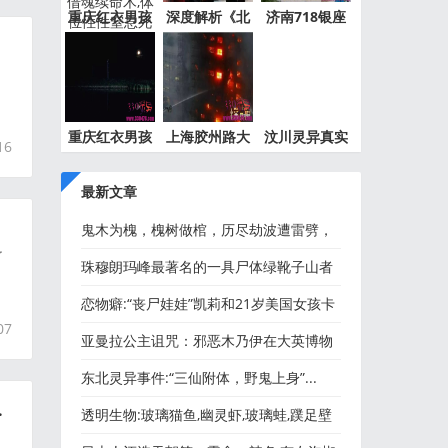
重庆红衣男孩
深度解析《北
济南718银座
事件最
京公交
灵异事件
重庆红衣男孩
上海胶州路大
汶川灵异真实
16
离奇死
火灵异
事件都
最新文章
鬼木为槐，槐树做棺，历尽劫波遭雷劈，
了
只葬天下有情人
珠穆朗玛峰最著名的一具尸体绿靴子山者
泽旺·帕尔乔（Tsewang
恋物癖:“丧尸娃娃”凯莉和21岁美国女孩卡
07
德莱克的怪奇婚礼
亚曼拉公主诅咒：邪恶木乃伊在大英博物
馆、泰坦尼克号发生的
东北灵异事件:“三仙附体，野鬼上身”...
.
透明生物:玻璃猫鱼,幽灵虾,玻璃蛙,蹼足壁