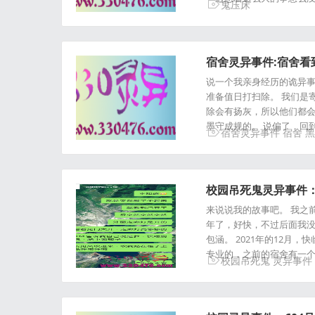
鬼压床
宿舍灵异事件:宿舍
说一个我亲身经历的诡异事
准备值日打扫除。 我们是
除会有扬灰，所以他们都会
墨守成规的。 说偏了，回
宿舍灵异事件
宿舍
黑
校园吊死鬼灵异事件：
来说说我的故事吧。 我之前
年了，好快，不过后面我没
包涵。 2021年的12
专业的，之前的宿舍有一
校园吊死鬼
灵异事件