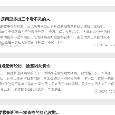
，房间里多出三个看不见的人
的故事都好精彩，我也来将我自己和身边的朋友亲身经历说给大家听听。 一、
单位仓管阿姨儿子的亲身经历。 他叫小军，今年22岁。 大概在2006年的时
（因为他家不是本地的）仓管阿姨当时跟他都在本市，但是因为上班的地点不一
租住的房子是私人家盖的那种二层小楼，他住
看不见的人
2024-07-
遭遇恐怖经历，险些因此丧命
上，但她算是阿姨辈的人了，所以在这里称她为阿姨。 她性格正直、作风正
因，还是出生的时日有问题，常常会遇到一些怪怪的事。 有一次，连续一周的
阿姨住的房子是单位修的一室一厅，后来为了增加福利，又统一为宿舍加了一间
修上来。 新修的卧室比较宽大，外墙的正
2024-07-
学楼厕所里一双奇怪的红色皮鞋...