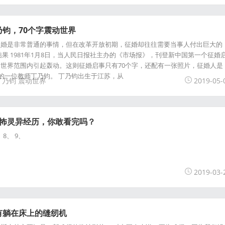
钧，70个字震动世界
征婚是非常普通的事情，但在改革开放初期，征婚却往往需要当事人付出巨大的
果 1981年1月8日，当人民日报社主办的《市场报》，刊登新中国第一个征婚
世界范围内引起轰动。这则征婚启事只有70个字，还配有一张照片，征婚人是
)的一位教师丁乃钧。 丁乃钧出生于江苏，从
丁乃钧
震动世界
2019-05-
恐怖灵异经历，你敢看完吗？
、 8、 9、
2019-03-
有躺在床上的缝纫机