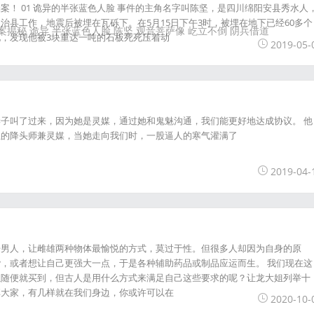
案！ 01 诡异的半张蓝色人脸 事件的主角名字叫陈坚，是四川绵阳安县秀水人
治县工作，地震后被埋在瓦砾下。在5月15日下午3时，被埋在地下已经60多个
案揭秘
诡异
半张蓝色人脸
陈坚
观音菩萨像
屹立不倒
阴兵借道
，发现他被3块重达一吨的石板死死压着动
2019-05-
子叫了过来，因为她是灵媒，通过她和鬼魅沟通，我们能更好地达成协议。 他
亚的降头师兼灵媒，当她走向我们时，一股逼人的寒气灌满了
2019-04-
？
开男人，让雌雄两种物体最愉悦的方式，莫过于性。但很多人却因为自身的原
，或者想让自己更强大一点，于是各种辅助药品或制品应运而生。 我们现在这
以随便就买到，但古人是用什么方式来满足自己这些要求的呢？让龙大姐列举十
享大家，有几样就在我们身边，你或许可以在
2020-10-