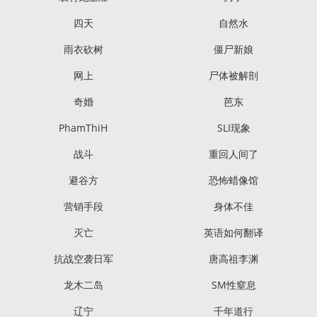
四天
自然水
雨衣砍树
僵尸新娘
网上
尸体被解剖
奇婚
芭东
PhamThiH
SLI现象
战斗
重回人间了
避谷方
恐怖蜡像馆
营销手段
身体不佳
灭亡
英语如何翻译
抗战空袭日军
唐高祖李渊
龙木二岛
SM性窒息
辽宁
千年道行