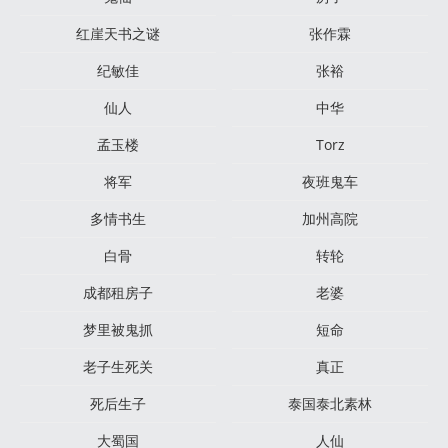
红崖天书之谜
张作霖
纪敏佳
张裕
仙人
中华
孟玉楼
Torz
将军
夜班鬼车
多情书生
加州高院
白骨
转轮
成都租房子
老婆
梦里被鬼抓
短命
老子生死关
真正
死后生子
泰国泰北素林
大蜀国
人仙