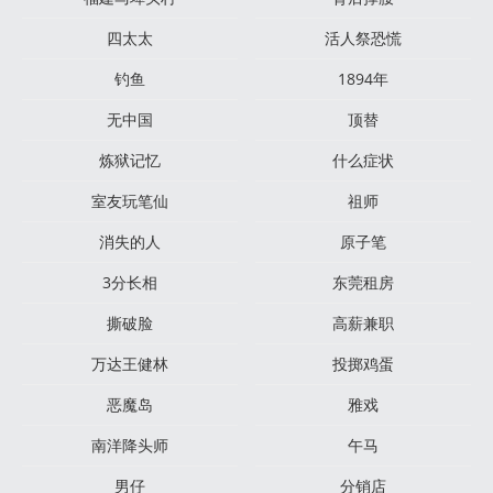
四太太
活人祭恐慌
钓鱼
1894年
无中国
顶替
炼狱记忆
什么症状
室友玩笔仙
祖师
消失的人
原子笔
3分长相
东莞租房
撕破脸
高薪兼职
万达王健林
投掷鸡蛋
恶魔岛
雅戏
南洋降头师
午马
男仔
分销店