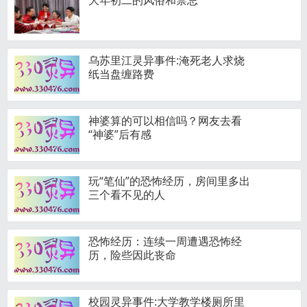
大年初二的风俗和禁忌
乌苏里江灵异事件:淹死老人求烧
纸当盘缠路费
神婆算的可以相信吗？网友去看
“神婆”后有感
玩“笔仙”的恐怖经历，房间里多出
三个看不见的人
恐怖经历：连续一周遭遇恐怖经
历，险些因此丧命
校园灵异事件:大学教学楼厕所里