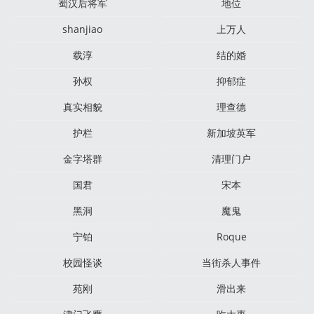
蜀汉后将军
地位
shanjiao
上万人
载淳
结的婚
孙权
抑郁症
真实相貌
理查德
护栏
新加坡英军
金字塔群
清理门户
国君
宋本
黑洞
魔鬼
宁铂
Roque
校园怪谈
当街杀人事件
苑刚
滑出来