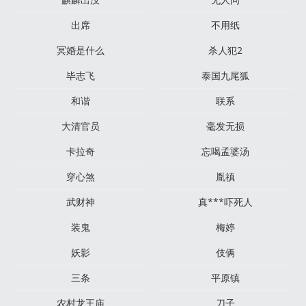
出席
不用纸
冥婚是什么
杀人犯2
毕志飞
泰国九尾狐
和谐
联系
大清官员
毫发无损
卡拉奇
忘喝孟婆汤
穿心煞
胤禛
武财神
真***吓死人
装鬼
梅婷
妖影
伎俩
三条
平原镇
农村龙王庙
刀子