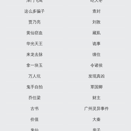
津门飞鹰
吃大枣
这么多骗子
查封
贾乃亮
刘敦
黄仙窃血
藏虱
华光天王
诡事
来龙去脉
缠住
拿一块玉
令诸侯
万人坑
发现真凶
鬼手自拍
覃国卿
乔任梁
财主
古书
广州灵异事件
价值
大秦
鬼仙
房子