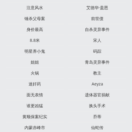
注意风水
艾德华·盖恩
锤杀父母案
前世债
身价最高
自杀灵异事件
8.8米
宋人
明星养小鬼
码踪
姐姐
青岛灵异事件
火锅
教主
迷奸药
Aeyza
面无表情
遗体器官捐献
谁更凶猛
换头手术
黄顺保案纪实
乔蒂
内蒙赤峰市
仙蛇传