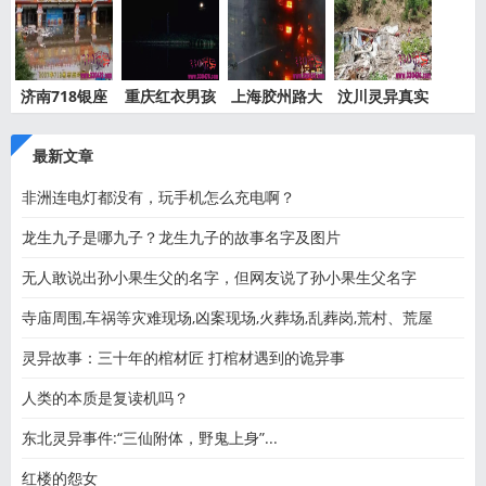
济南718银座
重庆红衣男孩
上海胶州路大
汶川灵异真实
灵异事件
离奇死
火灵异
事件都
最新文章
非洲连电灯都没有，玩手机怎么充电啊？
龙生九子是哪九子？龙生九子的故事名字及图片
无人敢说出孙小果生父的名字，但网友说了孙小果生父名字
寺庙周围,车祸等灾难现场,凶案现场,火葬场,乱葬岗,荒村、荒屋
灵异故事：三十年的棺材匠 打棺材遇到的诡异事
人类的本质是复读机吗？
东北灵异事件:“三仙附体，野鬼上身”...
红楼的怨女