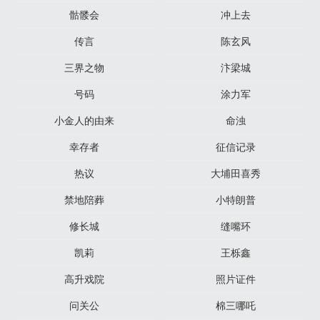
骷髅会
冲上去
传言
陈玄风
三界之物
汴梁城
号码
涂力军
小金人的由来
命浊
幸存者
征信记录
热议
大埔田喜秀
禁地陪葬
小特朗普
修长城
缝嘴环
凯莉
王栎鑫
高升戏院
照片证件
问关公
棉三哪吒