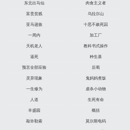
东北出马仙​
肉食主义者
富贵贫贱
乌拉尔山
亚马逊族
十恶不赦死囚
一周内
加工厂
天机老人
教科书式操作
逼死
种生基
预言全部应验
后蜀
灵异现象
鬼妈妈煮饭
一生修为
虐杀小动物
人道
生死有命
丰盛园
概括
敲诈勒索
莫尔斯电码