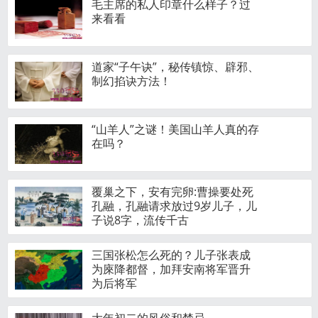
毛主席的私人印章什么样子？过
来看看
道家“子午诀”，秘传镇惊、辟邪、
制幻掐诀方法！
“山羊人”之谜！美国山羊人真的存
在吗？
覆巢之下，安有完卵:曹操要处死
孔融，孔融请求放过9岁儿子，儿
子说8字，流传千古
三国张松怎么死的？儿子张表成
为庲降都督，加拜安南将军晋升
为后将军