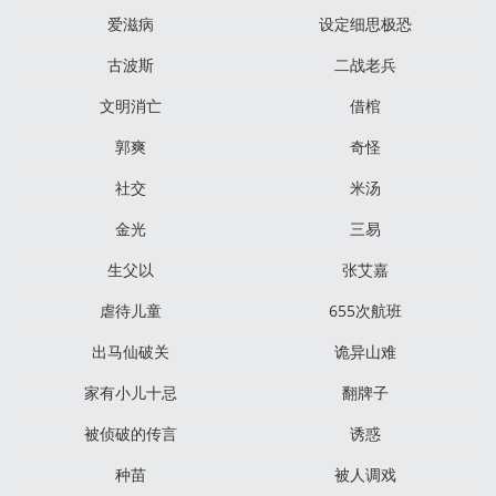
爱滋病
设定细思极恐
古波斯
二战老兵
文明消亡
借棺
郭爽
奇怪
社交
米汤
金光
三易
生父以
张艾嘉
虐待儿童
655次航班
出马仙破关
诡异山难
家有小儿十忌
翻牌子
被侦破的传言
诱惑
种苗
被人调戏