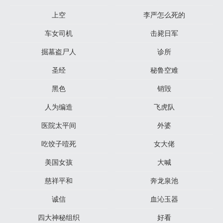
上空
李严怎么死的
车女司机
击毙日军
掘墓盗尸人
诊所
圣经
秘鲁空难
黑色
销毁
人为编造
飞虎队
医院太平间
外婆
吃饺子噎死
女大佬
美国女孩
大喊
慈祥平和
奔龙泉池
诚信
血沁玉器
四大神秘组织
好看