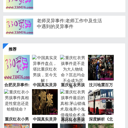
老师灵异事件:老师工作中及生活
中遇到的灵异事件
推荐
合肥灵异事件:
中国真实灵异
重庆红衣男孩
汶川地震百万
新加坡
事件盘
事件是
“阴兵
重庆红衣小男
中国真实灵异
重庆红衣男孩
深度解析《北
孩事件
事件绝
事件最
京公交