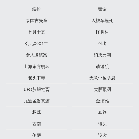
蜈蚣
毒话
泰国古曼童
人被车撞死
七月十五
怪叫村
公元0001年
付出
食人脑浆案
消灭元朝
上海东方明珠
请返航
老头下毒
无意中被防腐
UFO肢解牲畜
大胆预测
九道圣旨真迹
金泫雅
杨烁
套路
西南
镜头
伊萨
逆袭