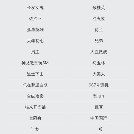
长发女鬼
敖桂英
佐治亚
红火蚁
孤单英雄
荷兰
大年初七
兄弟
男主
人血做成
神父教堂玩SM
马玉林
道士下山
大美人
总在梦里自杀
967号班机
合纵攻秦
乱lun
猫来开当铺
藏区
鬼附身
中国国运
计划
一尊