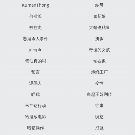
KumanThong
蛇母
何省长
鬼新娘
被掳走
大鳍礁鱿鱼
恶鬼杀人事件
拼爹
people
奇怪的女孩
笔仙真的吗
蛇吞象
预言
蟑螂工厂
泥偶人
变性
睚毗
白起王翦列传
米兰达行动
往事
给鬼放电影
愤怒
暗箱操作
成就