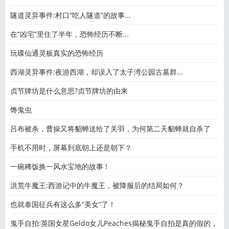
隧道灵异事件:村口“吃人隧道”的故事...
在“凶宅”里住了半年，恐怖经历不断...
玩碟仙通灵板真实的恐怖经历
西湖灵异事件:夜游西湖，却误入了太子湾公园古墓群...
贞节牌坊是什么意思?贞节牌坊的由来
馋鬼虫
吕布被杀，曹操又将貂蝉送给了关羽，为何第二天貂蝉就自杀了
手机不用时，屏幕到底朝上还是朝下？
一碗稀饭换一风水宝地的故事 !
洪荒牛魔王:西游记中的牛魔王，被降服后的结局如何？
也就泰国征兵有这么多“美女”了！
鬼手自拍:英国女星Geldo女儿Peaches揭秘鬼手自拍是真的假的，