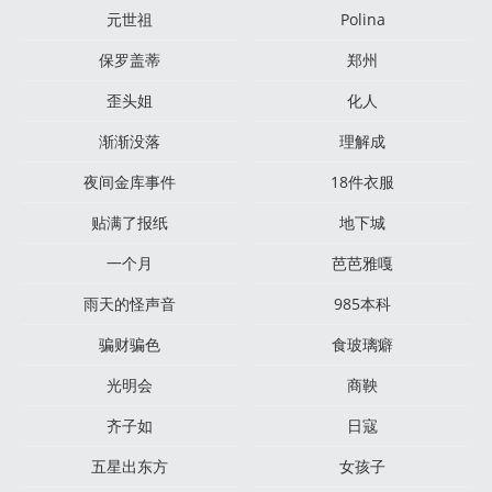
元世祖
Polina
保罗盖蒂
郑州
歪头姐
化人
渐渐没落
理解成
夜间金库事件
18件衣服
贴满了报纸
地下城
一个月
芭芭雅嘎
雨天的怪声音
985本科
骗财骗色
食玻璃癖
光明会
商鞅
齐子如
日寇
五星出东方
女孩子