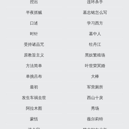
挖出
连环杀手
半夜抓贼
墓志铭怎么写
口述
学习西方
时针
墓中人
受持诸品咒
牡丹江
原教旨主义
黑奴繁殖场
方法简单
叶世荣冥婚
单挑吕布
大棒
最初
军营厕所
发生车祸去世
西山十戾
阿拉木图
秀场
蒙恬
薇尔莉特