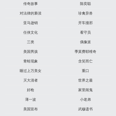
传奇故事
陈奕聪
对法律的亵渎
珍禽异兽
亚马逊销
开车撞邪
任侠文化
看守员
三类
偶像派
美国男孩
季莫费耶维奇
青蛙现象
含笑而亡
睡过上万美女
重口
灭大清者
世界之最
好枪
家里闹鬼
薄一波
小老弟
美国宣布
武穆遗书