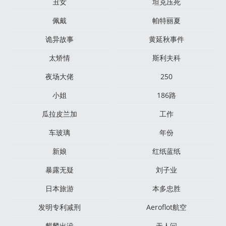
丑女
坦克压死
佩戴
帕特丽夏
诡异故事
黄延秋事件
太矫情
斯利夫科
夜场大佬
250
小姐
186路
瓜拉皮兰加
工作
车玻璃
年份
新娘
红纸蓝纸
暴露无疑
刘子业
日本旅游
本多忠胜
发明专利减刑
Aeroflot航空
麒麟出没
无人问