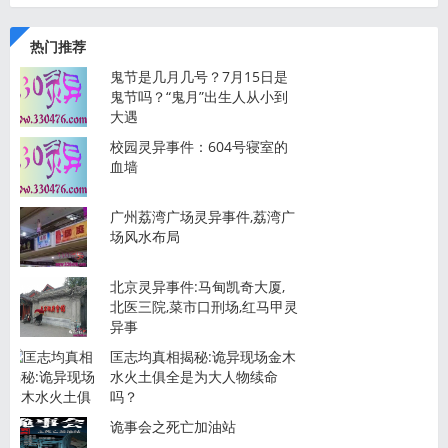
名媛
热门推荐
鬼节是几月几号？7月15日是
鬼节吗？“鬼月”出生人从小到
大遇
校园灵异事件：604号寝室的
血墙
广州荔湾广场灵异事件,荔湾广
场风水布局
北京灵异事件:马甸凯奇大厦,
北医三院,菜市口刑场,红马甲灵
异事
匡志均真相揭秘:诡异现场金木
水火土俱全是为大人物续命
吗？
诡事会之死亡加油站