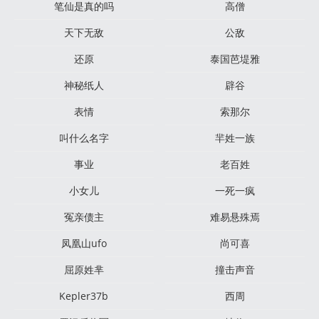
笔仙是真的吗
高僧
天下无敌
公敌
还原
泰国芭堤雅
神秘纸人
辟谷
表情
索那尔
叫什么名字
羋姓一族
事业
老百姓
小女儿
一死一疯
冤亲债主
难易悬殊焉
凤凰山ufo
尚可喜
屈原姓芈
撞击声音
Kepler37b
西周