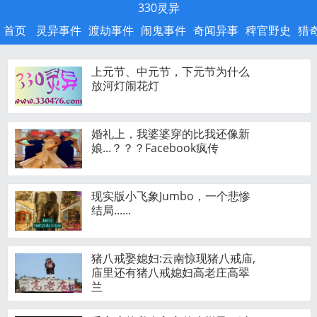
330灵异
首页
灵异事件
渡劫事件
闹鬼事件
奇闻异事
稗官野史
猎
上元节、中元节，下元节为什么
放河灯闹花灯
婚礼上，我婆婆穿的比我还像新
娘...？？？Facebook疯传
现实版小飞象Jumbo，一个悲惨
结局......
猪八戒娶媳妇:云南惊现猪八戒庙,
庙里还有猪八戒媳妇高老庄高翠
兰