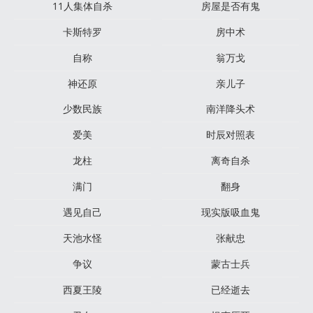
11人集体自杀
房屋是否有鬼
卡斯特罗
房中术
自称
翁万戈
神还原
亲儿子
少数民族
南洋降头术
爱美
时辰对照表
龙柱
离奇自杀
满门
翻身
遇见自己
现实版吸血鬼
天池水怪
张献忠
争议
蒙古士兵
西夏王陵
已经逝去