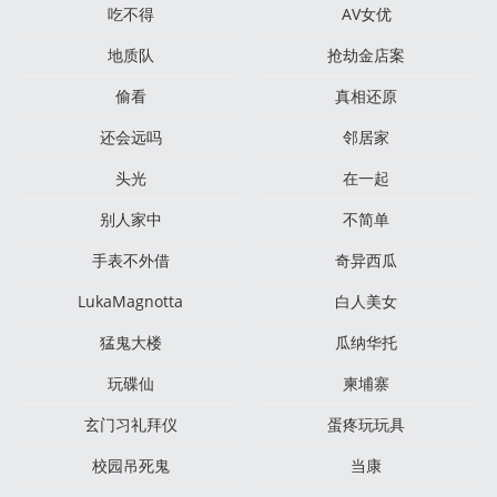
吃不得
AV女优
地质队
抢劫金店案
偷看
真相还原
还会远吗
邻居家
头光
在一起
别人家中
不简单
手表不外借
奇异西瓜
LukaMagnotta
白人美女
猛鬼大楼
瓜纳华托
玩碟仙
柬埔寨
玄门习礼拜仪
蛋疼玩玩具
校园吊死鬼
当康