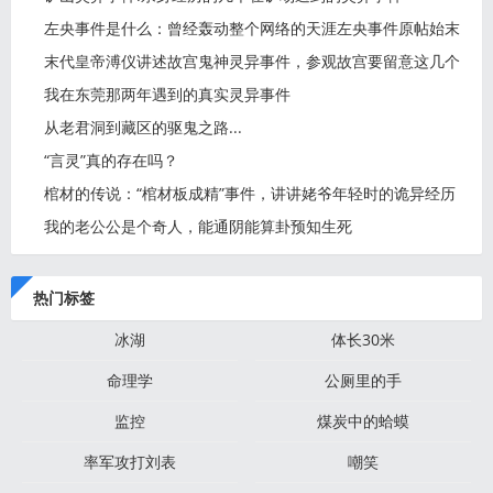
左央事件是什么：曾经轰动整个网络的天涯左央事件原帖始末
末代皇帝溥仪讲述故宫鬼神灵异事件，参观故宫要留意这几个
地
我在东莞那两年遇到的真实灵异事件
从老君洞到藏区的驱鬼之路...
“言灵”真的存在吗？
棺材的传说：“棺材板成精”事件，讲讲姥爷年轻时的诡异经历
我的老公公是个奇人，能通阴能算卦预知生死
热门标签
冰湖
体长30米
命理学
公厕里的手
监控
煤炭中的蛤蟆
率军攻打刘表
嘲笑