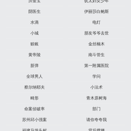
洪金宝
犹太妇女少年
阴医生
伊丽莎白鲍斯
水滴
电灯
小城
朋友爷爷去世
赊账
金丝楠木
黄帝陵
南斗管生
脏弹
第一附属医院
全球男人
学问
察尔纳耶夫
小法术
畸形
青木原树海
命案侦破率
部门
苏州邱小强案
请你夸夸我
福建马埠头村
背后撑腰