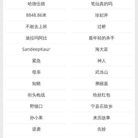
哈德伍德
笔仙真的吗
8848.86米
珍妃井
不敢去上班
过桥
迪拉玛阿比
最年轻的杀手
SandeepKaur
海大富
紧急
神人
母亲
武当山
知晓
弗丽嘉
街头枪战
给娃红包
野猫口
宁县石鼓乡
孙小果
来历故事
逆袭
先轸