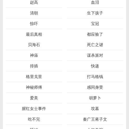
赵高
血泪
清朝
生下孩子
惊吓
宝冠
最后真相
都应验了
贝海石
死亡之谜
神庙
谋杀派对
排插
快递
格里戈里
打马格钱
神秘师傅
感同身受
爱美
胡萝卜
腥红女士事件
坟墓
吃不完
秦广王蒋子文