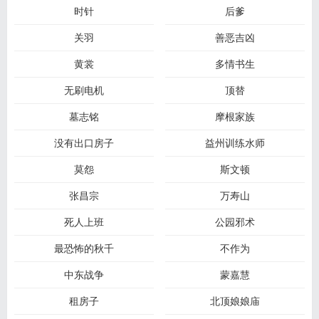
时针
后爹
关羽
善恶吉凶
黄裳
多情书生
无刷电机
顶替
墓志铭
摩根家族
没有出口房子
益州训练水师
莫怨
斯文顿
张昌宗
万寿山
死人上班
公园邪术
最恐怖的秋千
不作为
中东战争
蒙嘉慧
租房子
北顶娘娘庙