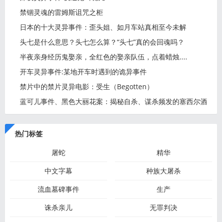
禁锢灵魂的雷姆斯诅咒之柜
日本的十大灵异事件：歪头姐、如月车站真相至今未解
头七是什么意思？头七怎么算？“头七”真的会回魂吗？
半夜亲身经历鬼娶亲，全红色的娶亲队伍，点着蜡烛....
开车灵异事件:某地开车时遇到的诡异事件
禁片中的禁片灵异电影：受生（Begotten）
蓝可儿事件、黑色大丽花案：揭秘自杀、谋杀频发的塞西尔酒
店
热门标签
屠蛇
精华
中文字幕
种族大屠杀
流血墓碑事件
生产
诛杀亲儿
无罪判决