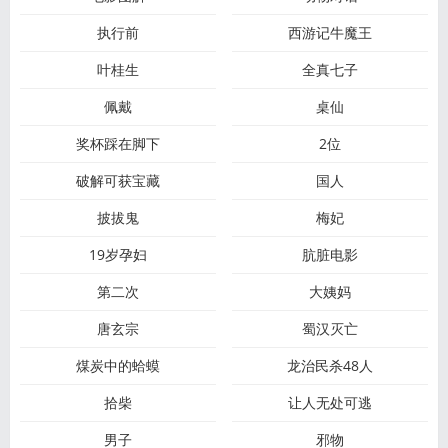
执行前
西游记牛魔王
叶桂生
全真七子
佩戴
桌仙
奖杯踩在脚下
2位
破解可获宝藏
国人
披拔鬼
梅妃
19岁孕妇
肮脏电影
第二次
大姨妈
唐玄宗
蜀汉灭亡
煤炭中的蛤蟆
龙治民杀48人
拾柴
让人无处可逃
男子
邪物