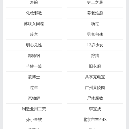
寿碗
史上之最
化妆邪教
养老难题
苏联女间谍
杨过
冷宫
男鬼勾魂
明心见性
12岁少女
郭德纲
狩猎
羋姓一族
旧衣服
凌博士
共享充电宝
过年
广州某陵园
恋物癖
尸体腐败
制造业用工荒
李宝成
孙小果被
北京市丰台区