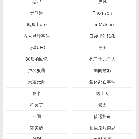
恋尸
屏风
无间道
Thomson
凤凰山ufo
TimMclean
救人灵异事件
口袋里的纸条
飞碟UFO
最美
80后的回忆
死了十几个人
声名狼藉
民间撞邪
天蓬元帅
集体死亡事件
夜半
送上天
不灵了
老太
一间
借运换命
宋美龄
拍摄鬼片禁忌