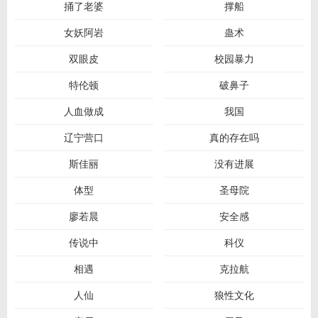
捅了老婆
撑船
女妖阿岩
蛊术
双眼皮
校园暴力
特伦顿
破鼻子
人血做成
我国
辽宁营口
真的存在吗
斯佳丽
没有进展
体型
圣母院
廖若晨
安全感
传说中
科仪
相遇
克拉航
人仙
狼性文化