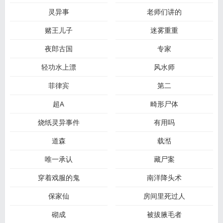
灵异事
老师们讲的
赌王儿子
迷雾重重
夜郎古国
专家
轻功水上漂
风水师
菲律宾
第二
超A
畸形尸体
烧纸灵异事件
有用吗
道森
载湉
唯一承认
藏尸案
穿着戏服的鬼
南洋降头术
保家仙
房间里死过人
砌成
被拔腋毛者