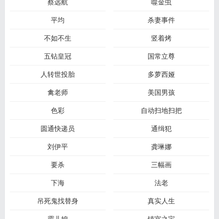
蔡远航
噬金虫
平均
杀妻事件
不如不生
竖着烤
五钻皇冠
国常立尊
人转世投胎
多萝西娅
禽老师
美国男孩
色彩
自动扫地扫把
圆通快递员
通缉犯
刘伊平
龚琳娜
要杀
三幅画
下海
法老
吊死鬼找替身
真实人生
霸儿媳
镇宫之宝