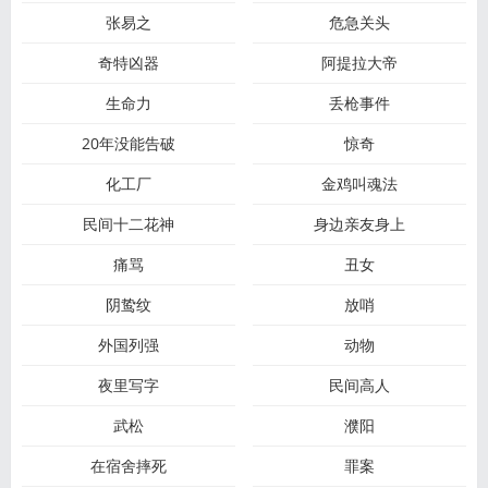
张易之
危急关头
奇特凶器
阿提拉大帝
生命力
丢枪事件
20年没能告破
惊奇
化工厂
金鸡叫魂法
民间十二花神
身边亲友身上
痛骂
丑女
阴鸷纹
放哨
外国列强
动物
夜里写字
民间高人
武松
濮阳
在宿舍摔死
罪案