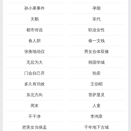
孙小果事件
孕期
天鹅
宋代
都市传说
职业女性
食人胆
偷一文钱
张衡地动仪
男女合体双修
无后为大
韩国华城
门会自己开
拍卖
多久有功效
王伯昭
东北方向
菩萨显灵
周末
人童
不干净
李鸿章
把美女当痰盂
千年地下古城