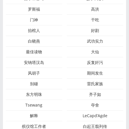
罗斯福
高洪
门神
干吃
抬棺人
好剧
白晓燕
武功实力
最佳读物
大仙
安纳塔汉岛
反复奸污
风胡子
期间发生
别碰
雷氏家族
东方明珠
齐子如
Tsewang
夺舍
解释
LeCapd’Agde
殡仪馆工作者
白起王翦列传