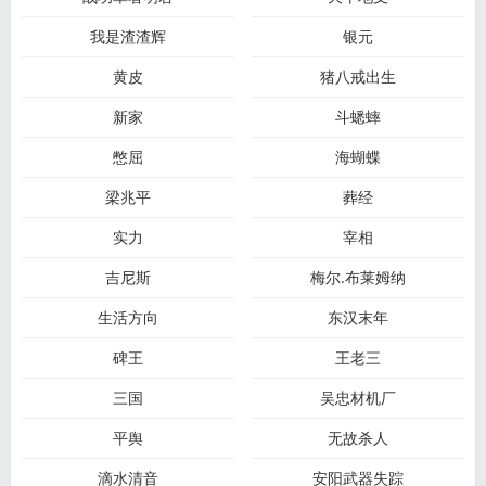
我是渣渣辉
银元
黄皮
猪八戒出生
新家
斗蟋蟀
憋屈
海蝴蝶
梁兆平
葬经
实力
宰相
吉尼斯
梅尔.布莱姆纳
生活方向
东汉末年
碑王
王老三
三国
吴忠材机厂
平舆
无故杀人
滴水清音
安阳武器失踪