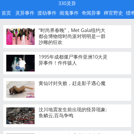
330灵异
首页
灵异事件
渡劫事件
闹鬼事件
奇闻异事
稗官野史
猎
“时尚界春晚”，Met Gala纽约大
都会博物馆时尚派对明明是一群
沙雕的狂欢
1995年成都僵尸事件亚洲10大灵
异事件！件件骇人
黄仙讨封失败，赶走影子遇心魔
汶川地震发生前出现的怪异现象:
鱼鳞云,百鸟争鸣