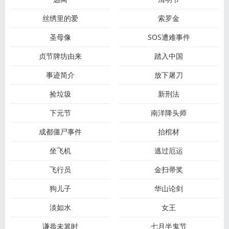
丝绣里的爱
索罗金
圣母像
SOS遭难事件
贞节牌坊由来
踏入中国
事迹简介
放下屠刀
捡垃圾
新刑法
下元节
南洋降头师
成都僵尸事件
抬棺材
坐飞机
逃过厄运
飞行员
金扫帚奖
狗儿子
华山论剑
淡如水
女王
谦恭未篡时
七月半鬼节