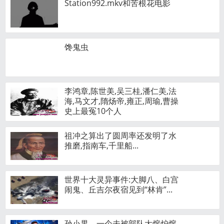
Station992.mkv和苦根花电影
馋鬼虫
李鸿章,陈世美,吴三桂,潘仁美,法
海,马文才,隋炀帝,雍正,周瑜,曹操
史上最冤10个人
祖冲之算出了圆周率还发明了水
推磨,指南车,千里船...
世界十大灵异事件:大脚八、白宫
闹鬼、丘吉尔夜宿见到“林肯”...
孙小果，一个未被部队大熔炉熔