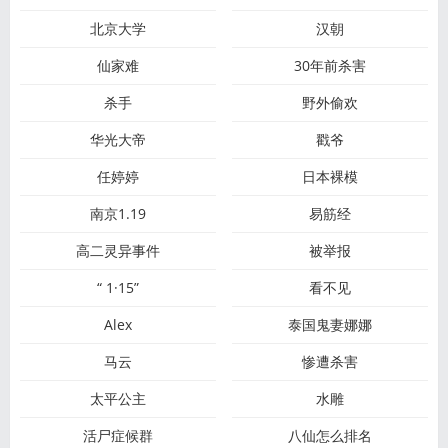
北京大学
汉朝
仙家难
30年前杀害
杀手
野外偷欢
华光大帝
戳爷
任婷婷
日本裸模
南京​1.19
易筋经
高二灵异事件
被举报
“ 1·15”
看不见
Alex
泰国鬼妻娜娜
马云
惨遭杀害
太平公主
水雕
活尸症候群
八仙怎么排名