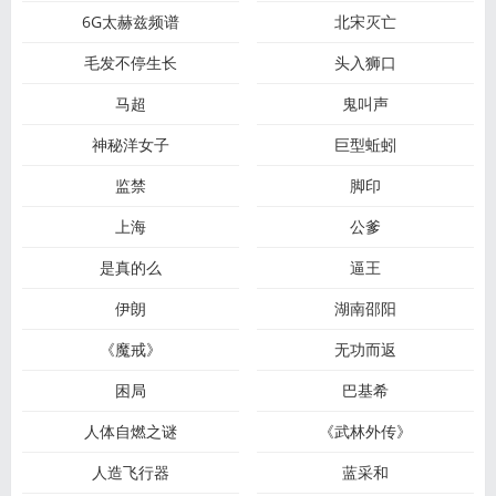
6G太赫兹频谱
北宋灭亡
毛发不停生长
头入狮口
马超
鬼叫声
神秘洋女子
巨型蚯蚓
监禁
脚印
上海
公爹
是真的么
逼王
伊朗
湖南邵阳
《魔戒》
无功而返
困局
巴基希
人体自燃之谜
《武林外传》
人造飞行器
蓝采和