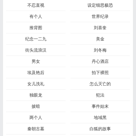
不忍直视
设定细思极恐
有个人
世界纪录
推背图
刘喜奎
纪念一二九
美金
街头流浪汉
刘冬梅
男女
丹心酒店
埃及艳后
拍下裸照
女儿洗礼
怎么灭亡的
独眼龙
犯法
披暗
事件始末
两个人
地域黑
秦朝古墓
白狐的故事