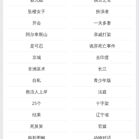
坠楼女子
扮演者
开会
一夫多妻
阿尔卑斯山
亲戚打架
是可忍
诡异死亡事件
京城
去印度
非洲巫术
长江
自私
青少年版
救活人上岸
法庭
25个
十字架
结果
辽宁省
死舅舅
官媒
电影图解
动物对话