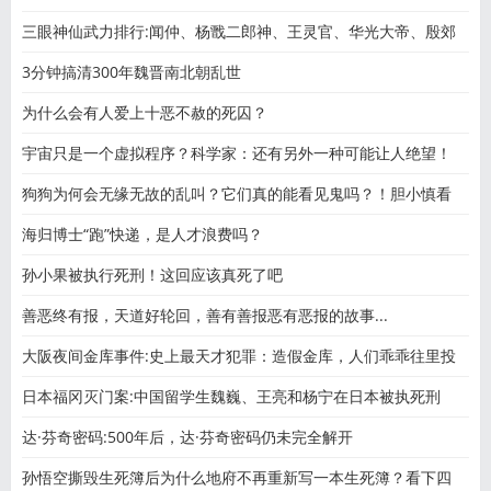
三眼神仙武力排行:闻仲、杨戬二郎神、王灵官、华光大帝、殷郊
3分钟搞清300年魏晋南北朝乱世
为什么会有人爱上十恶不赦的死囚？
宇宙只是一个虚拟程序？科学家：还有另外一种可能让人绝望！
狗狗为何会无缘无故的乱叫？它们真的能看见鬼吗？！胆小慎看
海归博士“跑”快递，是人才浪费吗？
孙小果被执行死刑！这回应该真死了吧
善恶终有报，天道好轮回，善有善报恶有恶报的故事...
大阪夜间金库事件:史上最天才犯罪：造假金库，人们乖乖往里投
日本福冈灭门案:中国留学生魏巍、王亮和杨宁在日本被执死刑
达·芬奇密码:500年后，达·芬奇密码仍未完全解开
孙悟空撕毁生死簿后为什么地府不再重新写一本生死簿？看下四