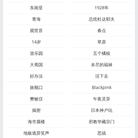
东南亚
1928年
青海
总统杜达耶夫
观世音
春点
14岁
草原
游乐园
五个橘核
大蜀国
未尽的福禄
好办法
活下去
旅顺口
Blackpink
樊敏仪
午夜灵异
揭密
日本神户玩
海市蜃楼
邪教华藏宗门
地板诡异笑声
恶搞