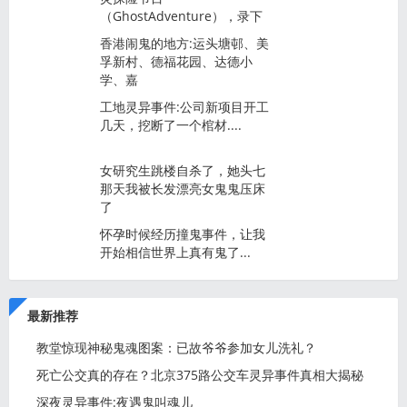
（GhostAdventure），录下
香港闹鬼的地方:运头塘邨、美
孚新村、德福花园、达德小
学、嘉
工地灵异事件:公司新项目开工
几天，挖断了一个棺材....
女研究生跳楼自杀了，她头七
那天我被长发漂亮女鬼鬼压床
了
怀孕时候经历撞鬼事件，让我
开始相信世界上真有鬼了...
最新推荐
教堂惊现神秘鬼魂图案：已故爷爷参加女儿洗礼？
死亡公交真的存在？北京375路公交车灵异事件真相大揭秘
深夜灵异事件:夜遇鬼叫魂儿