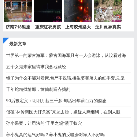
济南718银座
重庆红衣男孩
上海胶州路大
汶川灵异真实
灵异事件
离奇死
火灵异
事件都
最新文章
世界第一的蒙古海军：蒙古国海军只有一人会游泳，从没看过海
五个女鬼来家里请求我念地藏经
镜子为什么不能对着床,包尸不说话,接生婆和屠夫的红手套,见鬼
千年蛇精找情郎，黄仙刺猬齐捣乱
90后被定义：明明月薪三千多 却活出年薪百万的姿态
侦破“林伶南医大奸杀案”来龙去脉，嫌疑人麻继钢，在别人眼
孙小果案，让司法的“千里之堤”溃于蚁穴
养小鬼真的运气好吗？养小鬼的反噬会对家人不好吗