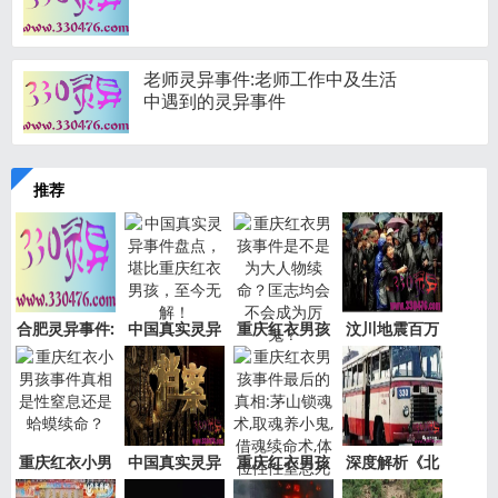
老师灵异事件:老师工作中及生活
中遇到的灵异事件
推荐
合肥灵异事件:
中国真实灵异
重庆红衣男孩
汶川地震百万
新加坡
事件盘
事件是
“阴兵
重庆红衣小男
中国真实灵异
重庆红衣男孩
深度解析《北
孩事件
事件绝
事件最
京公交