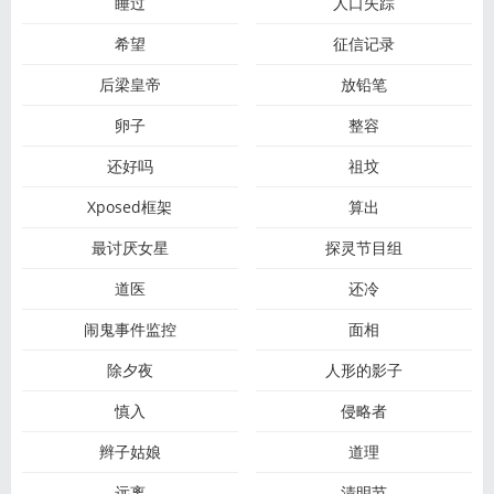
睡过
人口失踪
希望
征信记录
后梁皇帝
放铅笔
卵子
整容
还好吗
祖坟
Xposed框架
算出
最讨厌女星
探灵节目组
道医
还冷
闹鬼事件监控
面相
除夕夜
人形的影子
慎入
侵略者
辫子姑娘
道理
远离
清明节