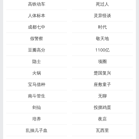
高铁动车
死过人
人体标本
灵异怪谈
成都七中
时代
假警察
敬天地
豆瓣高分
1100亿
隐士
项圈
火锅
楚国复兴
宝马借种
座敷童子
南斗管生
无聊
剑仙
投掷鸡蛋
培养
夜店
乱抽儿子血
瓦西里