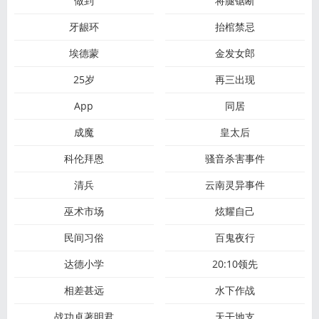
做到
将腿锯断
牙龈环
抬棺禁忌
埃德蒙
金发女郎
25岁
再三出现
App
同居
成魔
皇太后
科伦拜恩
骚音杀害事件
清兵
云南灵异事件
巫术市场
炫耀自己
民间习俗
百鬼夜行
达德小学
20:10领先
相差甚远
水下作战
战功卓著明君
天干地支