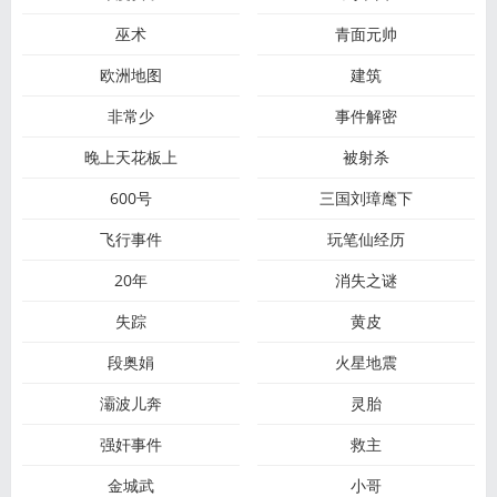
巫术
青面元帅
欧洲地图
建筑
非常少
事件解密
晚上天花板上
被射杀
600号
三国刘璋麾下
飞行事件
玩笔仙经历
20年
消失之谜
失踪
黄皮
段奥娟
火星地震
灞波儿奔
灵胎
强奸事件
救主
金城武
小哥