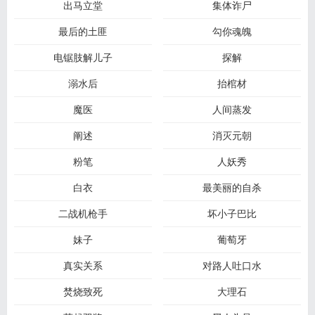
出马立堂
集体诈尸
最后的土匪
勾你魂魄
电锯肢解儿子
探解
溺水后
抬棺材
魔医
人间蒸发
阐述
消灭元朝
粉笔
人妖秀
白衣
最美丽的自杀
二战机枪手
坏小子巴比
妹子
葡萄牙
真实关系
对路人吐口水
焚烧致死
大理石