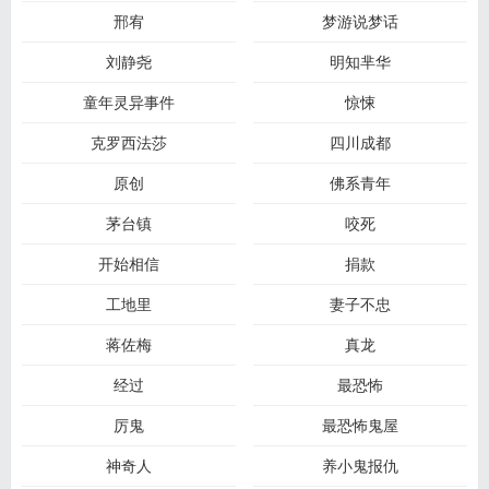
邢宥
梦游说梦话
刘静尧
明知芈华
童年灵异事件
惊悚
克罗西法莎
四川成都
原创
佛系青年
茅台镇
咬死
开始相信
捐款
工地里
妻子不忠
蒋佐梅
真龙
经过
最恐怖
厉鬼
最恐怖鬼屋
神奇人
养小鬼报仇