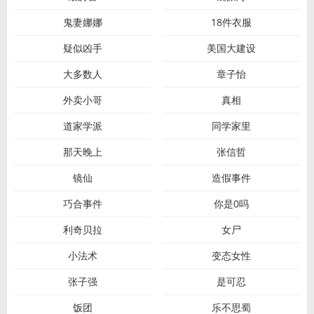
​鬼妻娜娜
18件衣服
疑似凶手
美国大建设
大多数人
章子怡
外卖小哥
真相
道家学派
同学家里
那天晚上
张信哲
镜仙
造假事件
巧合事件
你是0吗
利奇贝拉
女尸
小法术
变态女性
张子强
是可忍
饭团
乐不思蜀