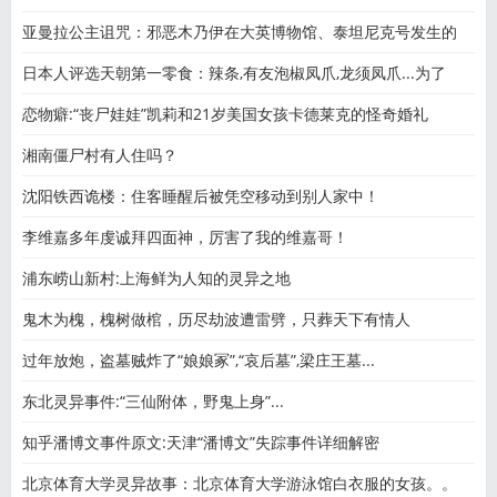
老公刷
亚曼拉公主诅咒：邪恶木乃伊在大英博物馆、泰坦尼克号发生的
日本人评选天朝第一零食：辣条,有友泡椒凤爪,龙须凤爪...为了
恋物癖:“丧尸娃娃”凯莉和21岁美国女孩卡德莱克的怪奇婚礼
湘南僵尸村有人住吗？
沈阳铁西诡楼：住客睡醒后被凭空移动到别人家中！
李维嘉多年虔诚拜四面神，厉害了我的维嘉哥！
浦东崂山新村:上海鲜为人知的灵异之地
鬼木为槐，槐树做棺，历尽劫波遭雷劈，只葬天下有情人
过年放炮，盗墓贼炸了“娘娘冢”,“哀后墓”,梁庄王墓...
东北灵异事件:“三仙附体，野鬼上身”...
知乎潘博文事件原文:天津“潘博文”失踪事件详细解密
北京体育大学灵异故事：北京体育大学游泳馆白衣服的女孩。。