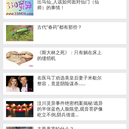
出马仙_人该如何面对仙门（仙
师）的事情！
古代“春药”都有那些？
《斯大林之死》：只有躺在床上
的缝纫机
名医马丁劝选美皇后妻子米歇尔
整容，竟是阴险谋杀......
汶川灵异事件绝密档案揭秘:诡异
的半张蓝色人脸陈坚,观音菩萨像
屹立不倒,阴兵借道...
古曼童害怕什么？