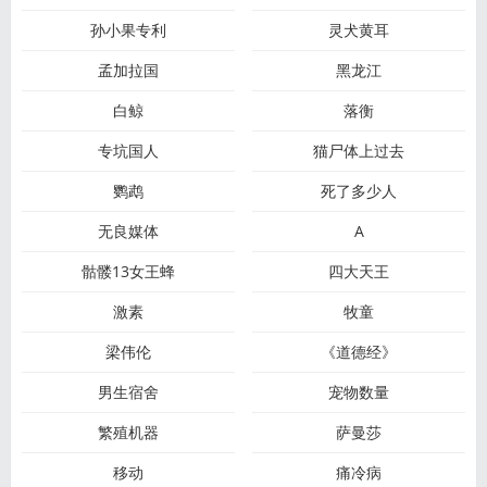
孙小果专利
灵犬黄耳
孟加拉国
黑龙江
白鲸
落衡
专坑国人
猫尸体上过去
鹦鹉
死了多少人
无良媒体
A
骷髅13女王蜂
四大天王
激素
牧童
梁伟伦
《道德经》
男生宿舍
宠物数量
繁殖机器
萨曼莎
移动
痛冷病