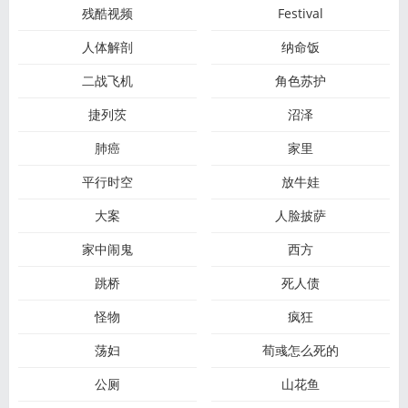
残酷视频
Festival
人体解剖
纳命饭
二战飞机
角色苏护
捷列茨
沼泽
肺癌
家里
平行时空
放牛娃
大案
人脸披萨
家中闹鬼
西方
跳桥
死人债
怪物
疯狂
荡妇
荀彧怎么死的
公厕
山花鱼