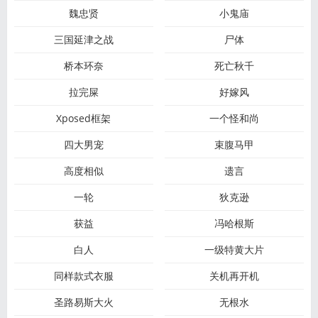
魏忠贤
小鬼庙
三国延津之战
尸体
桥本环奈
死亡秋千
拉完屎
好嫁风
Xposed框架
一个怪和尚
四大男宠
束腹马甲
高度相似
遗言
一轮
狄克逊
获益
冯哈根斯
白人
一级特黄大片
同样款式衣服
关机再开机
圣路易斯大火
无根水