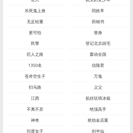
吊死鬼上身
同姓芈
无足轻重
田锦书
更可怕
替身
民警
登记北京凶宅
巨人之路
轰动全国
1350名
信陵君
苍井空生子
万鬼
扫马路
义父
江西
掐丝珐琅冰箱
不离不弃
绝顶高手
神奇
抢劫金店案
印度女子
刘半仙