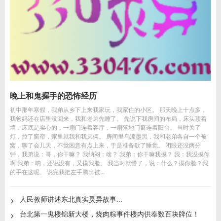
晚上和鬼握手的恐怖经历
初中那年寒假，我弟从乡下上来我家玩，我家住的小区。 那天晚上十点多，
我爸妈还在店里没回来，我和老弟先睡了。 先说下我房间的布局，床头顶着
墙，床底是实心的，一扇门连着客厅，一扇落地门窗连着阳台。 当时关了
灯，拉了窗帘，家里就我和我弟俩。 房间里乌漆墨黑，我和老弟各自一个被
窝，聊了会儿天，不觉困意有点上来，于是准备歇了睡觉。 闭眼还没两分
钟，我弟说：哥，你干嘛？ 我纳闷：啥？ 我弟：你干嘛我摸？ 我：我没摸你
啊 我弟：呐，还说没有，又摸我脸。 我当时就懵了，说：什么？摸你脸？我
的手在这呢。 说完我把左手腾出被...
人民教师讲述东北真实灵异故事...
台北第一鬼楼锦新大楼，烧肉粽事件楼内供奉数百块牌位！