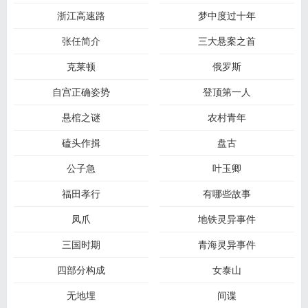
浙江高速路
梦中度过十年
张任简介
三大悬案之首
克莱顿
俄罗斯
自宫正确姿势
登顶第一人
悬棺之谜
农村青年
磕头作揖
盘古
公子急
叶玉卿
福田孝行
有哪些故事
凤爪
地铁灵异事件
三国时期
青海灵异事件
四部分构成
女泰山
无地埋
间谍