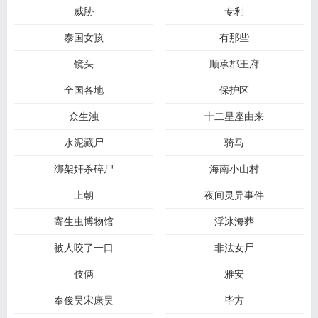
威胁
专利
泰国女孩
有那些
镜头
顺承郡王府
全国各地
保护区
众生浊
十二星座由来
水泥藏尸
骑马
绑架奸杀碎尸
海南小山村
上朝
夜间灵异事件
寄生虫博物馆
浮冰海葬
被人咬了一口
非法女尸
伎俩
雅安
奉俊昊宋康昊
毕方