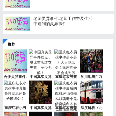
老师灵异事件:老师工作中及生活
中遇到的灵异事件
推荐
合肥灵异事件:
中国真实灵异
重庆红衣男孩
汶川地震百万
新加坡
事件盘
事件是
“阴兵
重庆红衣小男
中国真实灵异
重庆红衣男孩
深度解析《北
孩事件
事件绝
事件最
京公交