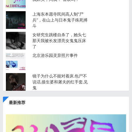
上海东本愿寺民间高人制“尸
兵”，在山上与日本鬼子殊死搏
斗
女研究生跳楼自杀了，她头七
那天我被长发漂亮女鬼鬼压床
了
北京游乐园灵异照片事件
镜子为什么不能对着床,包尸不
说话,接生婆和屠夫的红手套,见
鬼
最新推荐