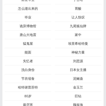
怎么缝出来的
胃酸
毕业
让人惊叹
诡异博物馆
九尾狐仙牌
唐山大地震
家中
猛鬼屋
埃里希哈特曼
能面
神秘力量
失忆者
刘思源
洗白身份
日本女主播
节衣缩食
泥鳅蛊
哈特谢普苏特
金玉兰
80岁
巨钻
最厉害
魏振海