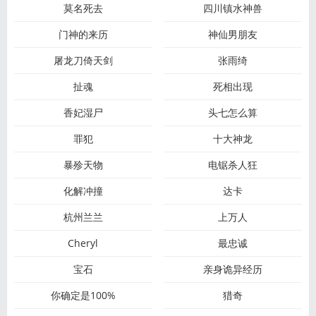
莫名死去
四川镇水神兽
门神的来历
神仙男朋友
屠龙刀倚天剑
张雨绮
扯魂
死相出现
香妃湿尸
头七怎么算
罪犯
十大神龙
暴殄天物
电锯杀人狂
化解冲撞
达卡
杭州兰兰
上万人
Cheryl
最忠诚
宝石
亲身诡异经历
你确定是100%
猎奇