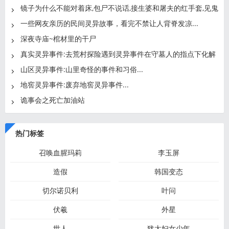
镜子为什么不能对着床,包尸不说话,接生婆和屠夫的红手套,见鬼
一些网友亲历的民间灵异故事，看完不禁让人背脊发凉...
深夜寺庙~棺材里的干尸
真实灵异事件:去荒村探险遇到灵异事件在守墓人的指点下化解
山区灵异事件:山里奇怪的事件和习俗...
地窖灵异事件:废弃地窖灵异事件...
诡事会之死亡加油站
热门标签
召唤血腥玛莉
李玉屏
造假
韩国变态
切尔诺贝利
叶问
伏羲
外星
世人
犹太妇女少年