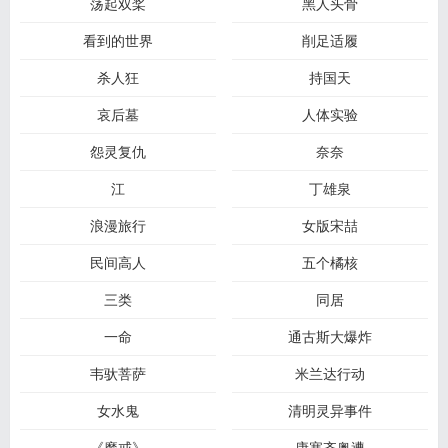
荡起双桨
黑人头骨
看到的世界
削足适履
杀人狂
持国天
哀后墓
人体实验
怨灵复仇
奈奈
江
丁雄泉
浪漫旅行
女版宋喆
民间高人
五个橘核
三类
同居
一命
通古斯大爆炸
韦驮菩萨
米兰达行动
女水鬼
清明灵异事件
《魔戒》
康塞齐奥遭