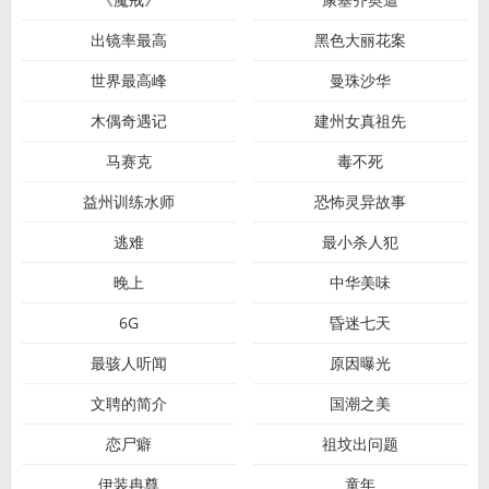
出镜率最高
黑色大丽花案
世界最高峰
曼珠沙华
木偶奇遇记
建州女真祖先
马赛克
毒不死
益州训练水师
恐怖灵异故事
逃难
最小杀人犯
晚上
中华美味
6G
昏迷七天
最骇人听闻
原因曝光
文聘的简介
国潮之美
恋尸癖
祖坟出问题
伊装冉尊
童年