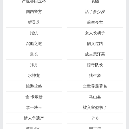
严世蕃白玉杯
袁熙
国内警方
活了多少岁
鲜灵芝
前生今世
报仇
女人长胡子
沉船之谜
阴兵过路
道长
成吉思汗墓
拜月
惊奇队长
水神龙
猪生象
旅游攻略
全世界最著名
金·卡戴珊
马山县
拿一块玉
被入室盗窃了
情人争遗产
718
前世今生
宁古塔