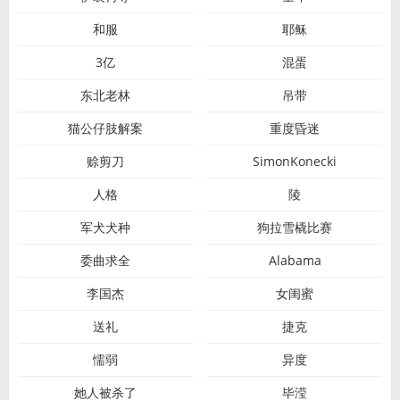
和服
耶稣
3亿
混蛋
东北老林
吊带
猫公仔肢解案
重度昏迷
赊剪刀
SimonKonecki
人格
陵
军犬犬种
狗拉雪橇比赛
委曲求全
Alabama
李国杰
女闺蜜
送礼
捷克
懦弱
异度
她人被杀了
毕滢