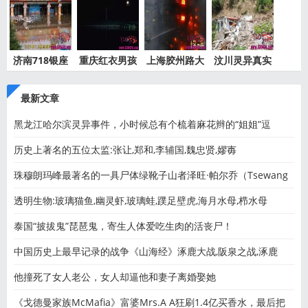
济南718银座
重庆红衣男孩
上海胶州路大
汶川灵异真实
灵异事件
离奇死
火灵异
事件都
最新文章
黑龙江哈尔滨灵异事件，小时候总有个梳着麻花辫的“姐姐”逗
历史上著名的五位太监:张让,郑和,李辅国,魏忠贤,嫪毐
珠穆朗玛峰最著名的一具尸体绿靴子山者泽旺·帕尔乔（Tsewang
透明生物:玻璃猫鱼,幽灵虾,玻璃蛙,蹼足壁虎,海月水母,栉水母
泰国“披拔鬼”琵琶鬼，寄生人体爱吃生肉的活丧尸！
中国历史上最早记录的战争《山海经》涿鹿大战,阪泉之战,涿鹿
他撞死了女人老公，女人却逼他和妻子离婚娶她
《戈德曼家族McMafia》富婆Mrs.A A狂刷1.4亿买香水，最后把