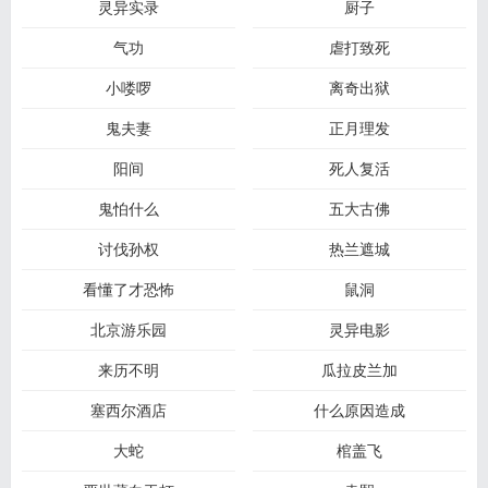
灵异实录
厨子
气功
虐打致死
小喽啰
离奇出狱
鬼夫妻
正月理发
阳间
死人复活
鬼怕什么
五大古佛
讨伐孙权
热兰遮城
看懂了才恐怖
鼠洞
北京游乐园
灵异电影
来历不明
瓜拉皮兰加
塞西尔酒店
什么原因造成
大蛇
棺盖飞