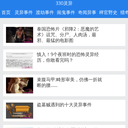
330灵异
首页
灵异事件
渡劫事件
闹鬼事件
奇闻异事
稗官野史
猎
泰国恐怖片《邪降2：恶魔的艺
术》诅咒、分尸、人肉汤，最
邪、最猛的电影图
慎入！9个夜班时的恐怖灵异经
历，你敢看完吗？
束腹马甲:畸形审美，仿佛一折就
断的腰......
盗墓贼遇到的十大灵异事件