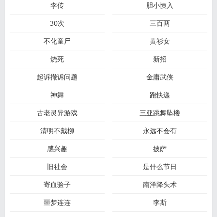
李传
胆小慎入
30次
三百两
不化童尸
黄衫女
烧死
新招
起诉撤诉问题
金庸武侠
神舞
跑快递
古老灵异游戏
三亚跳舞坠楼
清明不戴柳
永远不会有
感兴趣
披萨
旧社会
是什么节日
寄血验子
南洋降头术
噩梦连连
李斯