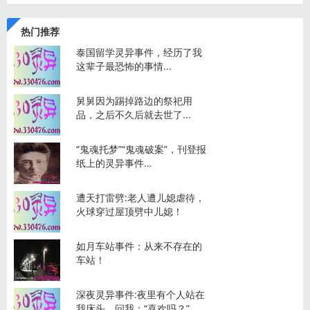
热门推荐
泰国留学灵异事件，经历了我
这辈子最恐怖的事情...
舅舅因为踢掉路边的祭祀用
品，之后不久后就去世了...
“鬼魂托梦”“鬼魂破案”，刊登报
纸上的灵异事件…
遭天打雷劈:老人遭儿媳虐待，
火球穿过屋顶劈中儿媳！
如月车站事件：从来不存在的
车站！
深夜灵异事件:夜里有个人站在
我床头，问我：“喜欢吗？”