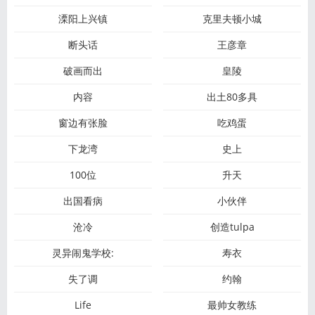
溧阳上兴镇
克里夫顿小城
断头话
王彦章
破画而出
皇陵
内容
出土80多具
窗边有张脸
吃鸡蛋
下龙湾
史上
100位
升天
出国看病
小伙伴
沧冷
创造tulpa
灵异闹鬼学校:
寿衣
失了调
约翰
Life
最帅女教练