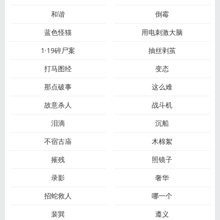
和谐
倒霉
蓝色怪猫
用电刺激大脑
1·19碎尸案
抽丝剥茧
打马图经
变态
那点破事
这么难
故意杀人
战斗机
泪滴
沉船
不宿古庙
木棉絮
摧残
照镜子
录影
奢华
招蛇救人
哪一个
裴巽
遵义