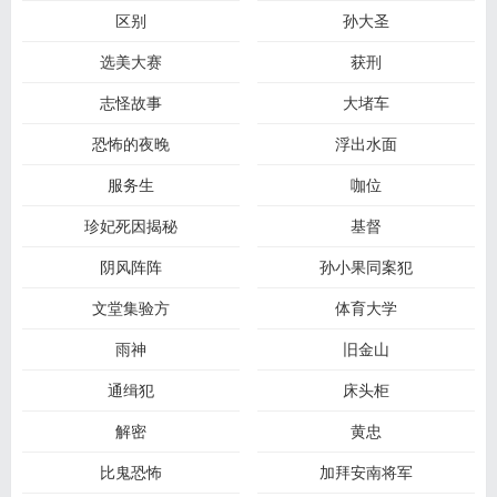
区别
孙大圣
选美大赛
获刑
志怪故事
大堵车
恐怖的夜晚
浮出水面
服务生
咖位
珍妃死因揭秘
基督
阴风阵阵
孙小果同案犯
文堂集验方
体育大学
雨神
旧金山
通缉犯
床头柜
解密
黄忠
比鬼恐怖
加拜安南将军