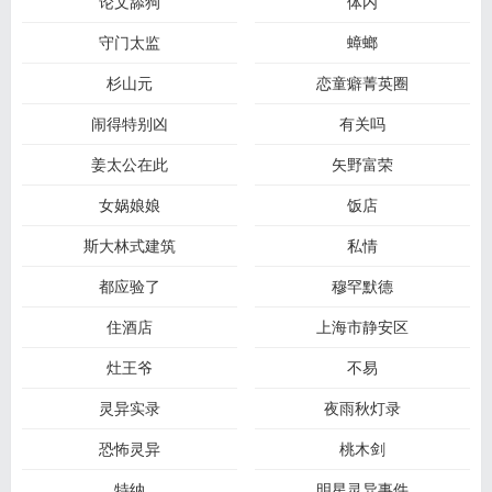
论文舔狗
体内
守门太监
蟑螂
杉山元
恋童癖菁英圈
闹得特别凶
有关吗
姜太公在此
矢野富荣
女娲娘娘
饭店
斯大林式建筑
私情
都应验了
穆罕默德
住酒店
上海市静安区
灶王爷
不易
灵异实录
夜雨秋灯录
恐怖灵异
桃木剑
特纳
明星灵异事件