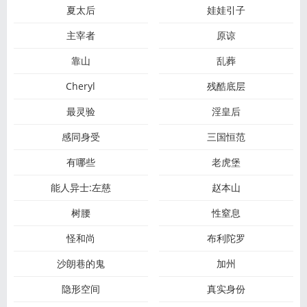
夏太后
娃娃引子
主宰者
原谅
靠山
乱葬
Cheryl
残酷底层
最灵验
淫皇后
感同身受
三国恒范
有哪些
老虎堡
能人异士:左慈
赵本山
树腰
性窒息
怪和尚
布利陀罗
沙朗巷的鬼
加州
隐形空间
真实身份