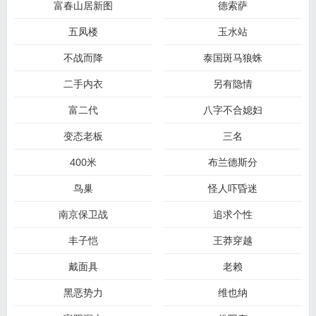
富春山居新图
德索萨
五凤楼
玉水站
不战而降
泰国斑马狼蛛
二手内衣
另有隐情
富二代
八字不合媳妇
变态老板
三名
400米
布兰德斯分
鸟巢
怪人吓昏迷
南京保卫战
追求个性
丰子恺
王莽穿越
戴面具
老赖
黑恶势力
维也纳