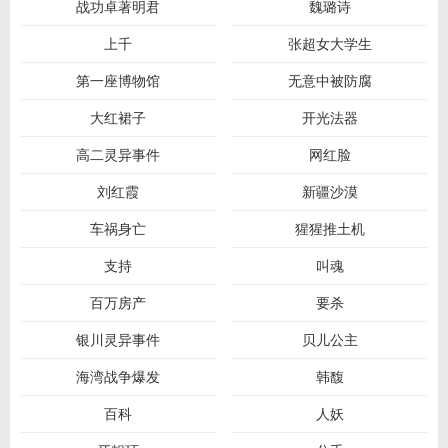
战功卓著明君
魏璐诗
上千
张超女大学生
第一座博物馆
无意中被防腐
大红裙子
开光法器
高二灵异事件
网红脸
刘红霞
新疆沙漠
车祸身亡
猩猩推土机
支持
叫魂
百万房产
要杀
银川灵异事件
贝儿公主
海湾战争爆发
韩馥
百科
人妖