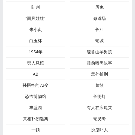
陆判
厉鬼
“面具娃娃”
做道场
朱小贞
长江
白玉杯
蛇城
1954年
秘鲁山羊男孩
僰人悬棺
睡前暗黑故事
AB
意外拍到
孙悟空的72变
禁欲
恐怖博物馆
长明灯
丰盛园
有人在床尾哭
真相扑朔迷离
蛇灵降
一顿
扮鬼吓人