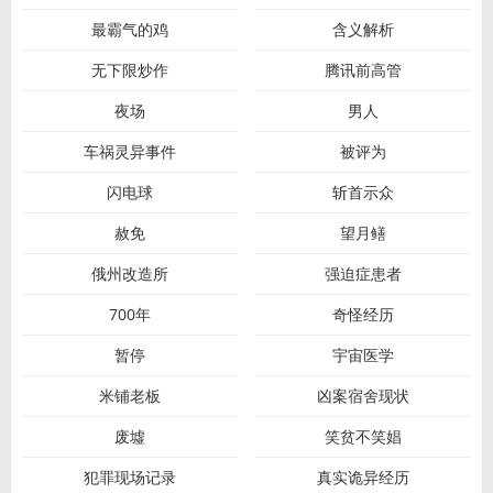
最霸气的鸡
含义解析
无下限炒作
腾讯前高管
夜场
男人
车祸灵异事件
被评为
闪电球
斩首示众
赦免
望月鳝
俄州改造所
强迫症患者
700年
奇怪经历
暂停
宇宙医学
米铺老板
凶案宿舍现状
废墟
笑贫不笑娼
犯罪现场记录
真实诡异经历