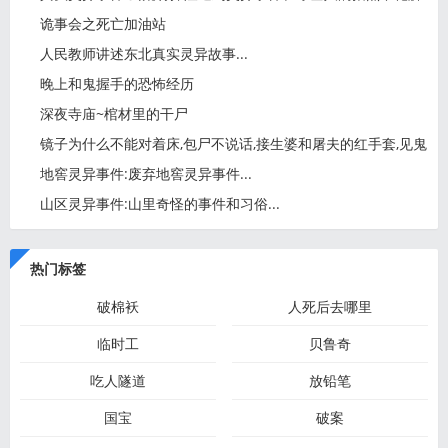
诡事会之死亡加油站
人民教师讲述东北真实灵异故事...
晚上和鬼握手的恐怖经历
深夜寺庙~棺材里的干尸
镜子为什么不能对着床,包尸不说话,接生婆和屠夫的红手套,见鬼
地窖灵异事件:废弃地窖灵异事件...
山区灵异事件:山里奇怪的事件和习俗...
热门标签
破棉袄
人死后去哪里
临时工
贝鲁奇
吃人隧道
放铅笔
国宝
破案