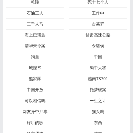
乾陵
死十七个人
石油工人
工作中
三千人马
古墓群
海上巴瑶族
甘肃高速公路
清华朱令案
令诸侯
狗血
中国
城隍爷
蜀中大将
熊家冢
越南T8701
中国开放
托梦破案
可以相信吗
一生之计
网友身中尸毒
猫头鹰
好听的歌
东西