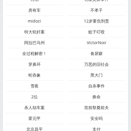
房有车
不孝子
midozi
12岁要负刑责
特大轮奸案
蚊子叮咬
阿拉巴马州
VictorNoir
全过程解密！
食尿癖
穿鼻环
万恶的旧社会
蛇吞象
黑大门
雪夜
自杀事件
2位
换命
杀人劫车案
坟前祭奠前夫
霍元甲
安全吗
北京昌平
支付