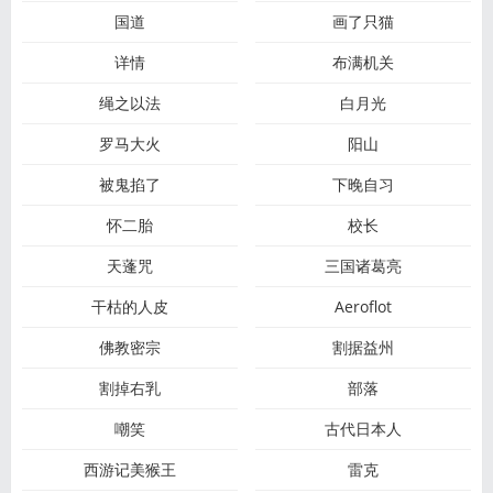
国道
画了只猫
详情
布满机关
绳之以法
白月光
罗马大火
阳山
被鬼掐了
下晚自习
怀二胎
校长
天蓬咒
三国诸葛亮
干枯的人皮
Aeroflot
佛教密宗
割据益州
割掉右乳
部落
嘲笑
古代日本人
西游记美猴王
雷克