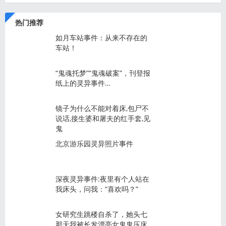
热门推荐
如月车站事件：从来不存在的
车站！
“鬼魂托梦”“鬼魂破案”，刊登报
纸上的灵异事件…
镜子为什么不能对着床,包尸不
说话,接生婆和屠夫的红手套,见
鬼
北京游乐园灵异照片事件
深夜灵异事件:夜里有个人站在
我床头，问我：“喜欢吗？”
女研究生跳楼自杀了，她头七
那天我被长发漂亮女鬼鬼压床