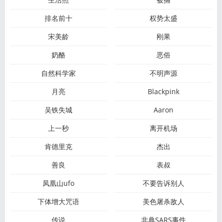
排名前十
权势太盛
宋美龄
刚果
奶酪
恶俗
自然科学家
不明声源
月亮
Blackpink
吴铁失城
Aaron
上一秒
离开机场
肯德里克
杰出
善良
表叔
凤凰山ufo
不要告诉别人
下体增大咒语
美色屠杀敌人
传说
非典SARS事件