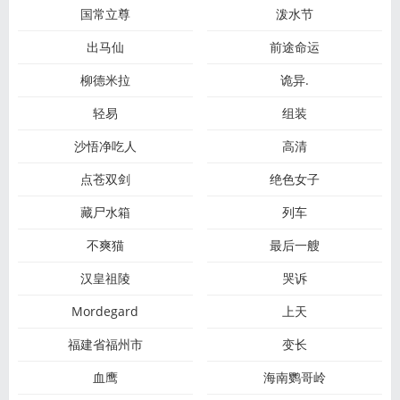
国常立尊
泼水节
出马仙
前途命运
柳德米拉
诡异.
轻易
组装
沙悟净吃人
高清
点苍双剑
绝色女子
藏尸水箱
列车
不爽猫
最后一艘
汉皇祖陵
哭诉
Mordegard
上天
福建省福州市
变长
血鹰
海南鹦哥岭