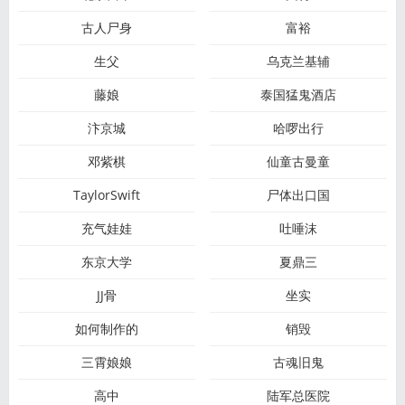
古人尸身
富裕
生父
乌克兰基辅
藤娘
泰国猛鬼酒店
汴京城
哈啰出行
邓紫棋
仙童古曼童
TaylorSwift
尸体出口国
充气娃娃
吐唾沫
东京大学
夏鼎三
JJ骨
坐实
如何制作的
销毁
三霄娘娘
古魂旧鬼
高中
陆军总医院