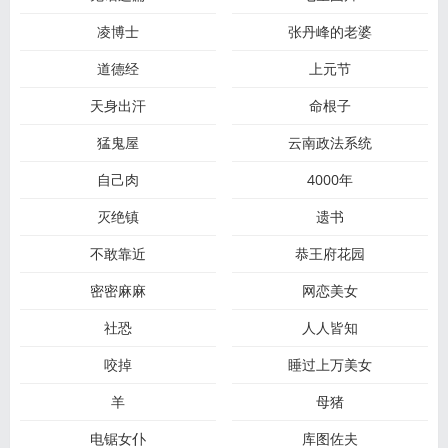
凌博士
张丹峰的老婆
道德经
上元节
天身出汗
命根子
猛鬼屋
云南政法系统
自己肉
4000年
灭绝镇
遗书
不敢靠近
恭王府花园
密密麻麻
网恋美女
社恐
人人皆知
咬掉
睡过上万美女
羊
母猪
电锯女仆
库图佐夫