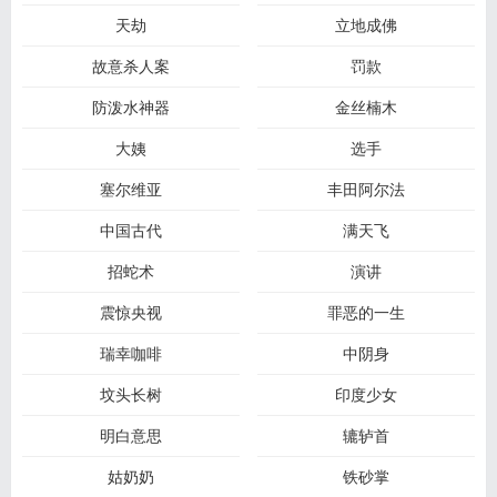
天劫
立地成佛
故意杀人案
罚款
防泼水神器
金丝楠木
大姨
选手
塞尔维亚
丰田阿尔法
中国古代
满天飞
招蛇术
演讲
震惊央视
罪恶的一生
瑞幸咖啡
中阴身
坟头长树
印度少女
明白意思
辘轳首
姑奶奶
铁砂掌