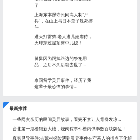
了
上海东本愿寺民间高人制“尸
兵”，在山上与日本鬼子殊死搏
斗
遭天打雷劈:老人遭儿媳虐待，
火球穿过屋顶劈中儿媳！
舅舅因为踢掉路边的祭祀用
品，之后不久后就去世了...
泰国留学灵异事件，经历了我
这辈子最恐怖的事情...
最新推荐
一些网友亲历的民间灵异故事，看完不禁让人背脊发凉...
台北第一鬼楼锦新大楼，烧肉粽事件楼内供奉数百块牌位！
真实灵异事件:去荒村探险遇到灵异事件在守墓人的指点下化解