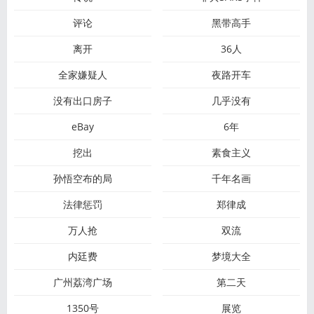
评论
黑带高手
离开
36人
全家嫌疑人
夜路开车
没有出口房子
几乎没有
eBay
6年
挖出
素食主义
孙悟空布的局
千年名画
法律惩罚
郑律成
万人抢
双流
内廷费
梦境大全
广州荔湾广场
第二天
1350号
展览