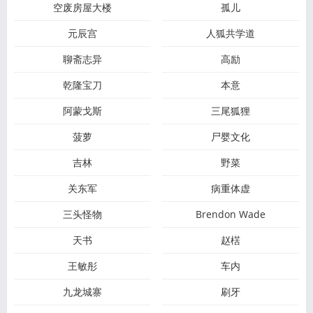
空废房屋大楼
孤儿
元辰宫
人狐共学道
聊斋志异
高励
乾隆宝刀
本意
阿蒙戈斯
三尾狐狸
菠萝
尸婴文化
吉林
野菜
关东军
病重体虚
三头怪物
Brendon Wade
天书
赵楛
王敏彤
车内
九龙城寨
刷牙