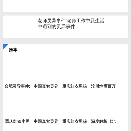
老师灵异事件:老师工作中及生活
中遇到的灵异事件
推荐
合肥灵异事件:
中国真实灵异
重庆红衣男孩
汶川地震百万
新加坡
事件盘
事件是
“阴兵
重庆红衣小男
中国真实灵异
重庆红衣男孩
深度解析《北
孩事件
事件绝
事件最
京公交