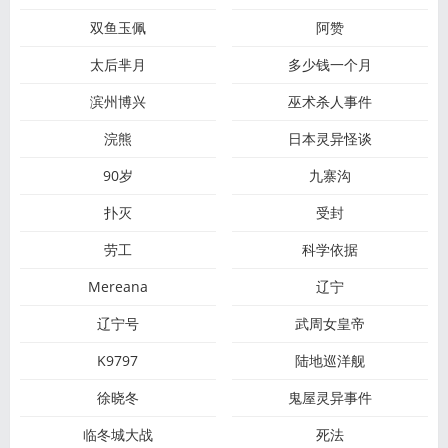
双鱼玉佩
阿赞
太后芈月
多少钱一个月
滨州博兴
巫术杀人事件
浣熊
日本灵异怪谈
90岁
九寨沟
扑灭
受封
劳工
科学依据
Mereana
辽宁
辽宁号
武周女皇帝
K9797
陆地巡洋舰
徐晓冬
鬼屋灵异事件
临冬城大战
死法