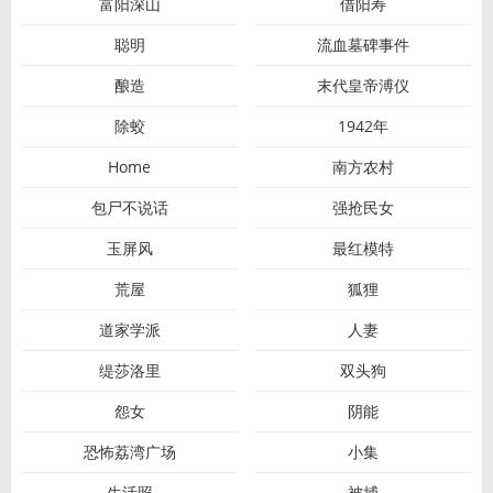
富阳深山
借阳寿
聪明
流血墓碑事件
酿造
末代皇帝溥仪
除蛟
1942年
Home
南方农村
包尸不说话
强抢民女
玉屏风
最红模特
荒屋
狐狸
道家学派
人妻
缇莎洛里
双头狗
怨女
阴能
恐怖荔湾广场
小集
生活照
被捕