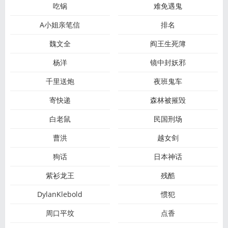
吃锅
难免遇鬼
A小姐亲笔信
排名
魏文全
阎王生死簿
杨洋
镜中封妖邪
千里送炮
夜班鬼车
寄快递
森林被摧毁
白老鼠
民国刑场
曹洪
越女剑
狗话
日本神话
紫衫龙王
残酷
DylanKlebold
惯犯
周口平坟
点香