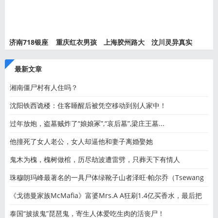
济南718银座
重庆红衣男孩
上海胶州路大
汶川灵异真实
灵异事件
离奇死
火灵异
事件都
最新文章
湘南僵尸村有人住吗？
沈阳铁西诡楼：住客睡醒后被凭空移动到别人家中！
过年放炮，盗墓贼炸了“娘娘冢”,“哀后墓”,梁庄王墓...
他撞死了女人老公，女人却逼他和妻子离婚娶她
鬼木为槐，槐树做棺，历尽劫波遭雷劈，只葬天下有情人
珠穆朗玛峰最著名的一具尸体绿靴子山者泽旺·帕尔乔（Tsewang
《戈德曼家族McMafia》富婆Mrs.A A狂刷1.4亿买香水，最后把
老公刷
泰国“披拔鬼”琵琶鬼，寄生人体爱吃生肉的活丧尸！