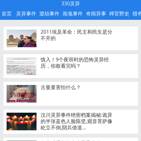
330灵异
首页
灵异事件
渡劫事件
闹鬼事件
奇闻异事
稗官野史
猎
2011埃及革命：民主和民生是分
不开的
慎入！9个夜班时的恐怖灵异经
历，你敢看完吗？
古曼童害怕什么？
汶川灵异事件绝密档案揭秘:诡异
的半张蓝色人脸陈坚,观音菩萨像
屹立不倒,阴兵借道...