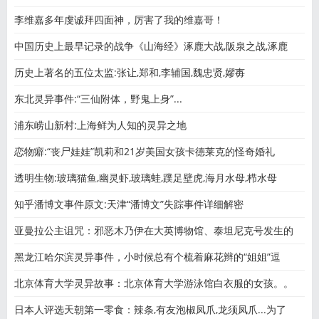
李维嘉多年虔诚拜四面神，厉害了我的维嘉哥！
中国历史上最早记录的战争《山海经》涿鹿大战,阪泉之战,涿鹿
历史上著名的五位太监:张让,郑和,李辅国,魏忠贤,嫪毐
东北灵异事件:“三仙附体，野鬼上身”...
浦东崂山新村:上海鲜为人知的灵异之地
恋物癖:“丧尸娃娃”凯莉和21岁美国女孩卡德莱克的怪奇婚礼
透明生物:玻璃猫鱼,幽灵虾,玻璃蛙,蹼足壁虎,海月水母,栉水母
知乎潘博文事件原文:天津“潘博文”失踪事件详细解密
亚曼拉公主诅咒：邪恶木乃伊在大英博物馆、泰坦尼克号发生的
黑龙江哈尔滨灵异事件，小时候总有个梳着麻花辫的“姐姐”逗
北京体育大学灵异故事：北京体育大学游泳馆白衣服的女孩。。
日本人评选天朝第一零食：辣条,有友泡椒凤爪,龙须凤爪...为了