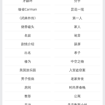
牙龈环
分手
缅省Carman
昙花一现
《武林外传》
第一人
烧香磕头
家人
名妓
讹音
剧情介绍
舔屏
出名
孝子
修为
中空之物
美国游乐园
入室盗窃案
男子怪病
老家奔丧
房间
时尚界春晚
整形
公寓
见浊
圣克鲁斯小姐