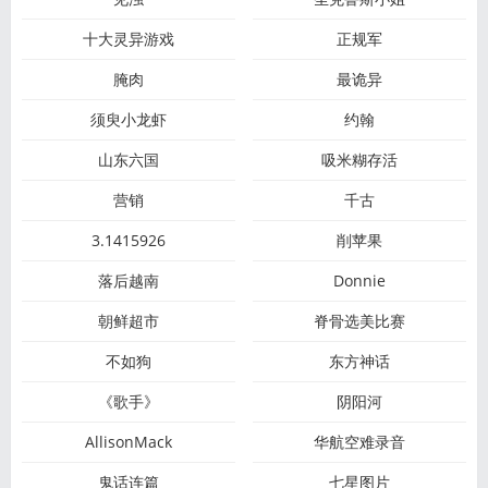
十大灵异游戏
正规军
腌肉
最诡异
须臾小龙虾
约翰
山东六国
吸米糊存活
营销
千古
3.1415926
削苹果
落后越南
Donnie
朝鲜超市
脊骨选美比赛
不如狗
东方神话
《歌手》
阴阳河
AllisonMack
华航空难录音
鬼话连篇
七星图片