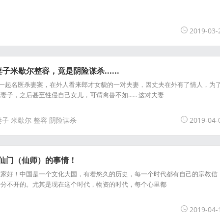
2019-03-
米歇尔整容，竟是阴险谋杀......
生过一起名医杀妻案，在外人看来郎才女貌的一对夫妻，因丈夫在外有了情人，为
子，之后甚至性侵自己女儿，可谓禽兽不如...... 这对夫妻
妻子
米歇尔
整容
阴险谋杀
2019-04-
对仙门（仙师）的事情！
大家好！中国是一个文化大国，有着悠久的历史，每一个时代都有自己的宗教信
治分不开的。尤其是现在这个时代，物资的时代，每个心里都
2019-04-