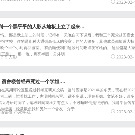
2023-02-
看到一个黑乎乎的人影从地板上立了起来…
情。 那是我上初二的时候，记得有一天晚自习下课后，我和三个死党赶回宿舍
寄宿学校，住的是那种大通铺高低床的寝室，住的人很多，其他成员都知道大扫
晚个半个小时再回寝室。 有的顺便利用这段时间吃点夜宵啥的。 这些都是大
到正题上。 那一晚，月亮半圆，分外明
乎乎人影
2023-02-
宿舍楼曾经吊死过一个学姐....
在某期评论区里说过我考完研来投稿，当时应该是2021年的冬天，现在都202
考上研，忙着找工作，也没时间来写。 话不多说，现在开始。文笔不好，请多
月，快临近考研时间了，这段时间我压力有点大，不过睡眠倒是很好的。我是学新传
个神经病，经常欺负我和另外一个舍友，介于
宿舍楼
吊死学姐
2023-02-