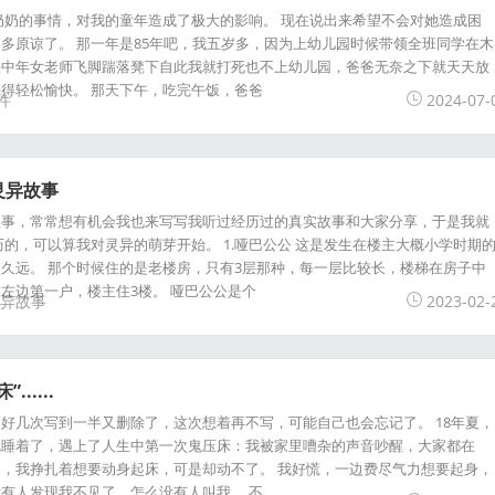
奶奶的事情，对我的童年造成了极大的影响。 现在说出来希望不会对她造成困
多原谅了。 那一年是85年吧，我五岁多，因为上幼儿园时候带领全班同学在木
头中年女老师飞脚踹落凳下自此我就打死也不上幼儿园，爸爸无奈之下就天天放
得轻松愉快。 那天下午，吃完午饭，爸爸
件
2024-07-
灵异故事
故事，常常想有机会我也来写写我听过经历过的真实故事和大家分享，于是我就
历的，可以算我对灵异的萌芽开始。 1.哑巴公公 这是发生在楼主大概小学时期
久远。 那个时候住的是老楼房，只有3层那种，每一层比较长，楼梯在房子中
左边第一户，楼主住3楼。 哑巴公公是个
异故事
2023-02-
.....
好几次写到一半又删除了，这次想着再不写，可能自己也会忘记了。 18年夏，
就睡着了，遇上了人生中第一次鬼压床：我被家里嘈杂的声音吵醒，大家都在
，我挣扎着想要动身起床，可是却动不了。 我好慌，一边费尽气力想要起身，
有人发现我不见了，怎么没有人叫我。 不