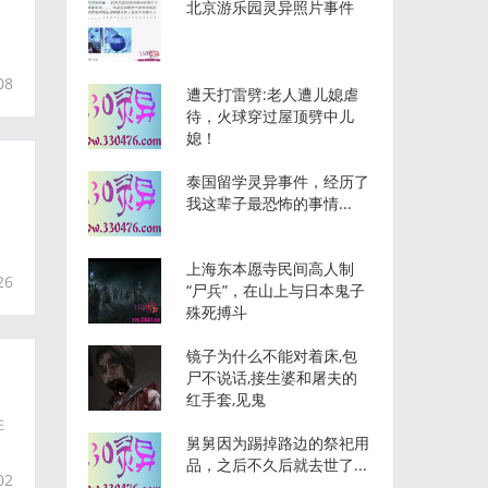
北京游乐园灵异照片事件
08
遭天打雷劈:老人遭儿媳虐
待，火球穿过屋顶劈中儿
媳！
泰国留学灵异事件，经历了
我这辈子最恐怖的事情...
上海东本愿寺民间高人制
26
“尸兵”，在山上与日本鬼子
殊死搏斗
镜子为什么不能对着床,包
尸不说话,接生婆和屠夫的
红手套,见鬼
在
舅舅因为踢掉路边的祭祀用
品，之后不久后就去世了...
02