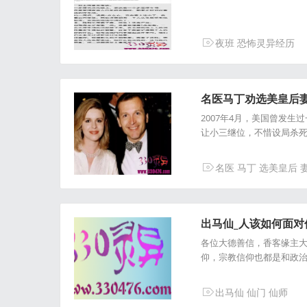
夜班
恐怖灵异经历
名医马丁劝选美皇后妻子
2007年4月，美国曾发
让小三继位，不惜设局杀死妻
名医
马丁
选美皇后
出马仙_人该如何面
各位大德善信，香客缘主
仰，宗教信仰也都是和政
出马仙
仙门
仙师