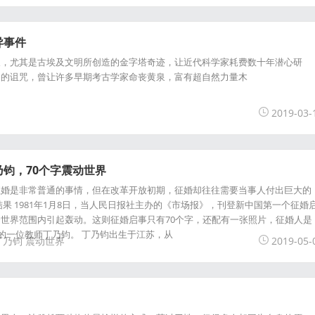
异事件
长，尤其是古埃及文明所创造的金字塔奇迹，让近代科学家耗费数十年潜心研
力的诅咒，曾让许多早期考古学家命丧黄泉，富有超自然力量木
2019-03-
钧，70个字震动世界
征婚是非常普通的事情，但在改革开放初期，征婚却往往需要当事人付出巨大的
果 1981年1月8日，当人民日报社主办的《市场报》，刊登新中国第一个征婚
世界范围内引起轰动。这则征婚启事只有70个字，还配有一张照片，征婚人是
)的一位教师丁乃钧。 丁乃钧出生于江苏，从
丁乃钧
震动世界
2019-05-
？