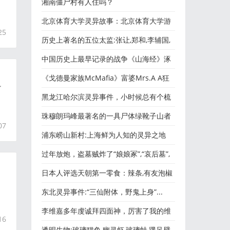
的活丧尸！
湘南僵尸村有人住吗？
北京体育大学灵异故事：北京体育大学游
25
泳馆白衣服的女孩。。
历史上著名的五位太监:张让,郑和,李辅国,
魏忠贤,嫪毐
中国历史上最早记录的战争《山海经》涿
鹿大战,阪泉之战,涿鹿
《戈德曼家族McMafia》富婆Mrs.A A狂
了
刷1.4亿买香水，最后把老公刷
黑龙江哈尔滨灵异事件，小时候总有个梳
着麻花辫的“姐姐”逗
珠穆朗玛峰最著名的一具尸体绿靴子山者
07
泽旺·帕尔乔（Tsewang
浦东崂山新村:上海鲜为人知的灵异之地
过年放炮，盗墓贼炸了“娘娘冢”,“哀后墓”,
梁庄王墓...
日本人评选天朝第一零食：辣条,有友泡椒
凤爪,龙须凤爪...为了
东北灵异事件:“三仙附体，野鬼上身”...
李维嘉多年虔诚拜四面神，厉害了我的维
16
嘉哥！
透明生物:玻璃猫鱼,幽灵虾,玻璃蛙,蹼足壁