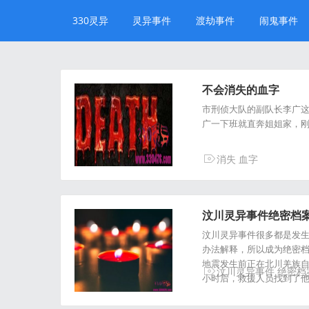
330灵异
灵异事件
渡劫事件
闹鬼事件
不会消失的血字
市刑侦大队的副队长李广这
广一下班就直奔姐姐家，刚
消失
血字
汶川灵异事件绝密档案
汶川灵异事件很多都是发
办法解释，所以成为绝密档
地震发生前正在北川羌族自
汶川灵异事件
绝密档
小时后，救援人员找到了他