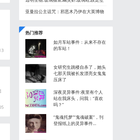
虎,海月水母,栉水母
亚曼拉公主诅咒：邪恶木乃伊在大英博物
馆、泰坦尼克号发生的
热门推荐
如月车站事件：从来不存在
的车站！
13
女研究生跳楼自杀了，她头
七那天我被长发漂亮女鬼鬼
压床了
启
深夜灵异事件:夜里有个人
站在我床头，问我：“喜欢
吗？”
05
“鬼魂托梦”“鬼魂破案”，刊
登报纸上的灵异事件…