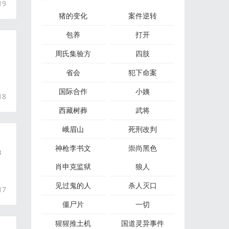
19
猪的变化
案件逆转
包养
打开
周氏集验方
四肢
省会
犯下命案
家
国际合作
小姨
18
西藏树葬
武将
峨眉山
死刑改判
神枪李书文
崇尚黑色
3
肖申克监狱
狼人
某
见过鬼的人
杀人灭口
17
僵尸片
一切
猩猩推土机
国道灵异事件