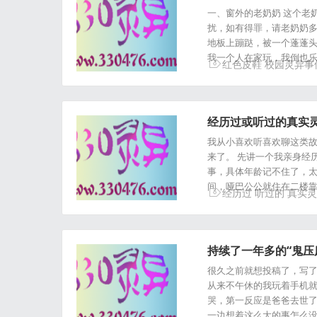
一、窗外的老奶奶 这个老
扰，如有得罪，请老奶奶多
地板上蹦跶，被一个蓬蓬
我一个人在家玩，我倒也乐
红色皮鞋
校园灵异事
经历过或听过的真实
我从小喜欢听喜欢聊这类
来了。 先讲一个我亲身经
事，具体年龄记不住了，太
间，哑巴公公就住在二楼靠
经历过
听过的
真实灵
持续了一年多的“鬼压床”.
很久之前就想投稿了，写了
从来不午休的我玩着手机
哭，第一反应是爸爸去世了
一边想着这么大的事怎么没