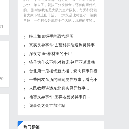
少分，年末了，就按工分发粮食，还有肉票什么
的。 那时候我爸是大队的生产队长，每天都要领
着大家下地上山干活。 （大队是比村更小一级的
单位，一个村会分成若干个大队，现在的年轻...
01
晚上和鬼握手的恐怖经历
真实灵异事件:去荒村探险遇到灵异事
件在守墓人的指点下化解
深夜寺庙~棺材里的干尸
镜子为什么不能对着床,包尸不说话,接
的
生婆和屠夫的红手套,见鬼
台北第一鬼楼锦新大楼，烧肉粽事件楼
20
内供奉数百块牌位！
一些网友亲历的民间灵异故事，看完不
禁让人背脊发凉...
人民教师讲述东北真实灵异故事...
地窖灵异事件:废弃地窖灵异事件...
诡事会之死亡加油站
热门标签