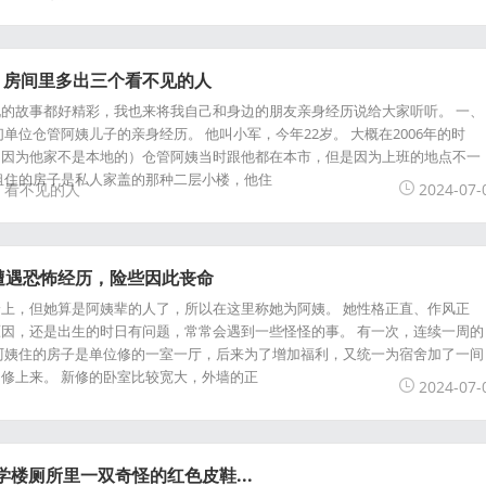
，房间里多出三个看不见的人
的故事都好精彩，我也来将我自己和身边的朋友亲身经历说给大家听听。 一、
单位仓管阿姨儿子的亲身经历。 他叫小军，今年22岁。 大概在2006年的时
（因为他家不是本地的）仓管阿姨当时跟他都在本市，但是因为上班的地点不一
租住的房子是私人家盖的那种二层小楼，他住
看不见的人
2024-07-
遭遇恐怖经历，险些因此丧命
上，但她算是阿姨辈的人了，所以在这里称她为阿姨。 她性格正直、作风正
因，还是出生的时日有问题，常常会遇到一些怪怪的事。 有一次，连续一周的
阿姨住的房子是单位修的一室一厅，后来为了增加福利，又统一为宿舍加了一间
修上来。 新修的卧室比较宽大，外墙的正
2024-07-
学楼厕所里一双奇怪的红色皮鞋...