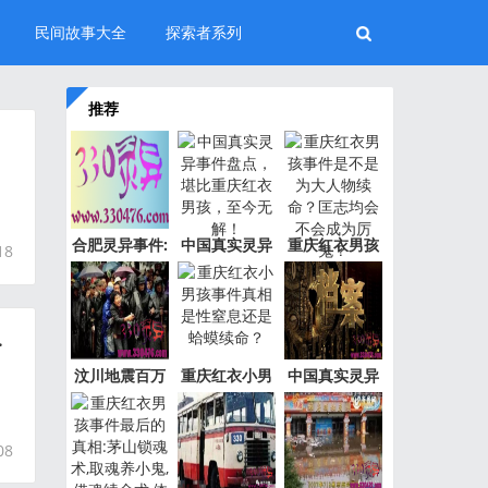
民间故事大全
探索者系列
推荐
合肥灵异事件:
中国真实灵异
重庆红衣男孩
18
新加坡
事件盘
事件是
.
汶川地震百万
重庆红衣小男
中国真实灵异
，
“阴兵
孩事件
事件绝
08