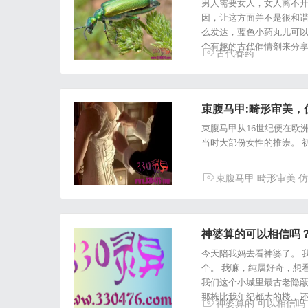
男人需要女人，女人离不
因，让这方面并不是很和谐
么发达，蓝色小药丸儿可
个有趣的古代催情剂来分
古代春药
束腹马甲:畸形审美，仿佛
束腹马甲从16世纪便在欧
当时大部份女性的推崇。 
束腹马甲
畸形审美
仿
神婆算的可以相信吗？
今天陪我妈去看神婆了。 
个。 我嘛，纯属好奇，想
我们这个小城里最古老隐蔽
那栋比我年纪都大的楼，
神婆算的
可以相信吗