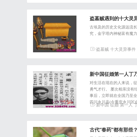
盗墓贼遇到的十大灵
古埃及的历史文化源远流
究，金字塔内神秘富有魔
盗墓贼
十大灵异事件
新中国征婚第一人丁乃
对生活在现在的人来说，
勇气才行。 屡次相亲没有结
事后，立即就在全国乃至全
四川永川县(今重庆永川区
新中国
征婚
第一人
古代“春药”都有那些