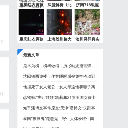
重庆红衣男孩
深度解析《北
济南718银座
事件最
京公交
灵异事件
重庆红衣男孩
上海胶州路大
汶川灵异真实
15
离奇死
火灵异
事件都
最新文章
鬼木为槐，槐树做棺，历尽劫波遭雷劈，
只葬天下有情人
沈阳铁西诡楼：住客睡醒后被凭空移动到
别人家中！
他撞死了女人老公，女人却逼他和妻子离
07
婚娶她
恋物癖:“丧尸娃娃”凯莉和21岁美国女孩卡
德莱克的怪奇婚礼
知乎潘博文事件原文:天津“潘博文”失踪事
件详细解密
泰国“披拔鬼”琵琶鬼，寄生人体爱吃生肉