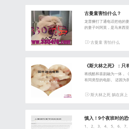
古曼童害怕什么？
龙普狮打了通电话把他的妻
的妻子叫阿英，是马来西
古曼童
害怕什么
《斯大林之死》：只
将残酷和喜剧融为一体，《
有同类型的电影。 还因为
斯大林之死
躺在床上
慎入！9个夜班时的
1、 2、 3、 4、 5、 6、 7