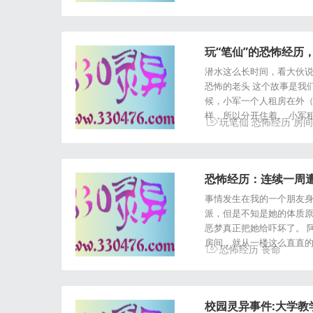
玩“笔仙”的恐怖经历
潜水这么长时间，看大伙说
恐怖的老头 这个故事是我们
候，小军一个人租房在外
样，所以分开住着。 小军
玩笔仙
恐怖经历
房间
恐怖经历：连续一周
事情发生在我的一个朋友身
派，但是不知是她的体质原
恶梦真正把她给吓坏了。 
房间，就从一楼这么直直的
恐怖经历
丧命
校园灵异事件:大学教