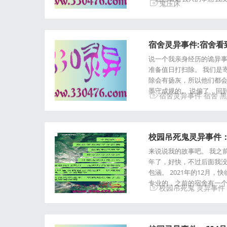
鬼压床
宿舍灵异事件:宿舍
说一个我亲身经历的诡异事
准备值日打扫除。 我们是
除会有扬灰，所以他们都会
墨守成规的。 说偏了，回
宿舍灵异事件
宿舍
黑
校园吊死鬼灵异事件：
来说说我的故事吧。 我之前
年了，好快，不过后面我没
包涵。 2021年的12
专业的，之前的宿舍有一
校园吊死鬼
灵异事件