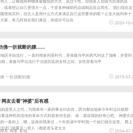
开男人，让雌雄两种物体最愉悦的方式，莫过于性。但很多人却因为自身的原
，或者想让自己更强大一点，于是各种辅助药品或制品应运而生。 我们现在这
以随便就买到，但古人是用什么方式来满足自己这些要求的呢？让龙大姐列举十
享大家，有几样就在我们身边，你或许可以在
2020-10-
一折就断的腰......
洲地区开始流行，一直到维多利亚时代，穿束腹马甲的风气到达了顶峰，并受到
初期，束腹马甲仅流行于法国宫廷的女性之间。女性穿着马甲
佛
一折就断的腰
2019-03-
网友去看“神婆”后有感
我妈是受人之托，为我表哥一家的事去问吉凶，因为都说他家今年时运比较那
看看这种民间流传的算命方式到底有何玄妙。 哈，原谅我的好奇心吧。 神婆住
的一条街上，嗯，这条街我来过，十年前读中学时我一个姐们就住这里。 爬上
还没进门就看见一群人（都是老头老太太
网友
神婆
有感
2024-07-