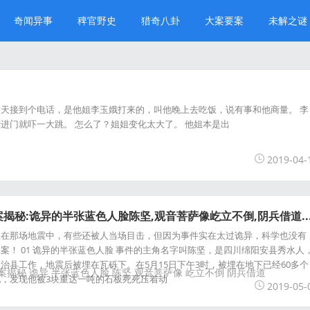
奇闻异事
稗官野史
猎奇八卦
大案要案
未解之谜
天接到个电话，是他姐李玉娥打来的，叫他晚上去吃饭，说有事和他商量。 李
进门就吓一大跳。 怎么了？姐姐变化太大了。 他姐本是出
2019-04-
揭秘:诡异的半张蓝色人脸陈坚,观音菩萨像屹立不倒,阴兵借道..
生在那场地震中，有些还被人当场目击，但因为事件实在太过诡异，科学也没有
案！ 01 诡异的半张蓝色人脸 事件的主角名字叫陈坚，是四川绵阳安县秀水人
治县工作，地震后被埋在瓦砾下。在5月15日下午3时，被埋在地下已经60多个
案揭秘
诡异
半张蓝色人脸
陈坚
观音菩萨像
屹立不倒
阴兵借道
，发现他被3块重达一吨的石板死死压着动
2019-05-