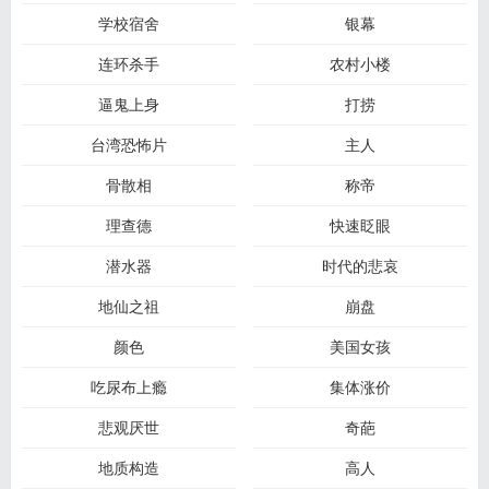
学校宿舍
银幕
连环杀手
农村小楼
逼鬼上身
打捞
台湾恐怖片
主人
骨散相
称帝
理查德
快速眨眼
潜水器
时代的悲哀
地仙之祖
崩盘
颜色
美国女孩
吃尿布上瘾
集体涨价
悲观厌世
奇葩
地质构造
高人