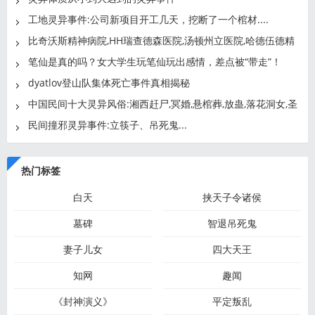
工地灵异事件:公司新项目开工几天，挖断了一个棺材....
比奇沃斯精神病院,HH瑞查德森医院,汤顿州立医院,哈德伍德精
神
笔仙是真的吗？女大学生玩笔仙玩出感情，差点被“带走”！
dyatlov登山队集体死亡事件真相揭秘
中国民间十大灵异风俗:湘西赶尸,冥婚,悬棺葬,放蛊,落花洞女,圣
民间撞邪灵异事件:立筷子、吊死鬼...
热门标签
白天
挟天子令诸侯
墓碑
智退吊死鬼
妻子儿女
四大天王
知网
趣闻
《封神演义》
平定叛乱