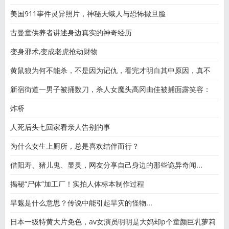
美国911事件灵异照片，神秘天蛾人与恐怖撒旦脸
古曼童供养者讲述身边真实的神奇经历
变身邪术,变成老虎抢劫财物
黄鼠狼为何不能杀，不是因为记仇，看完才明白其中原因，真不
新宿街道一男子被捅数刀，杀人女魔头高冈由佳被捕面露笑容：
炸桥
人死后头七回家看亲人告别的事
为什么女生上厕所，总是喜欢结伴而行？
借阳寿、猪儿鬼、显灵，网友分享自己身边的那些诡异奇闻...
揭秘“尸体”加工厂！实拍人体标本制作过程
旱魃是什么意思？传说中能引起旱灾的怪物...
日本一级特黄大片免色，av女演员明明是大妈却p个童颜巨乳萝莉