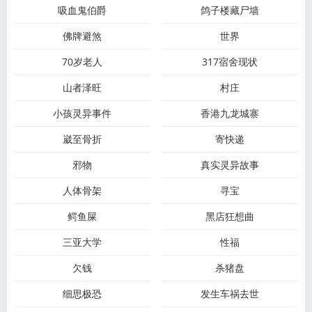
吸血鬼伯爵
鸽子楼藏尸墙
佛牌避煞
世界
70岁老人
317宿舍现状
山者泽旺
村庄
小孩灵异事件
香港九龙城寨
崴至骨折
寄快递
邪物
真实灵异故事
人体骨架
寻宝
鳄鱼屎
黑店狂想曲
三亚大学
性福
欠钱
杀猪盘
细思极恐
发生车祸去世