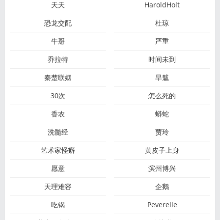
天天
HaroldHolt
恐龙交配
杜琼
牛掰
严重
乔拉特
时间未到
秦楚联姻
旱魃
30次
怎么死的
香农
蟒蛇
洗髓经
贾玲
艺术家怪癖
黄皮子上身
愿意
滨州博兴
天理难容
企鹅
吃锅
Peverelle