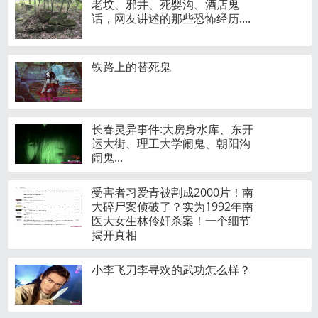
老坟、邪井、死婴沟、酒店鬼
话，网友讲述的那些恐怖经历....
铁路上的替死鬼
长春灵异事件:大房身水库、东开
运大街、理工大学闹鬼、朝阳沟
闹鬼...
受害者习爱青被割成2000片！南
大碎尸案侦破了？实为1992年南
医大女生林伶奸杀案！一个细节
揭开真相
小李飞刀李寻欢的武功怎么样？