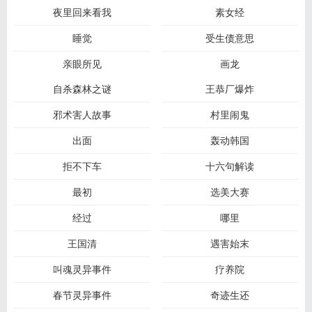
夜里回来看我
素女经
睡觉
受生债意思
亲眼所见
画龙
自杀森林之谜
王恭厂爆炸
邪术害人故事
村里闹鬼
出面
轰动韩国
拒不下车
十六句解读
最初
选美大赛
经过
哪里
王国清
遇害始末
叫魂灵异事件
疗养院
春节灵异事件
奇迹生还