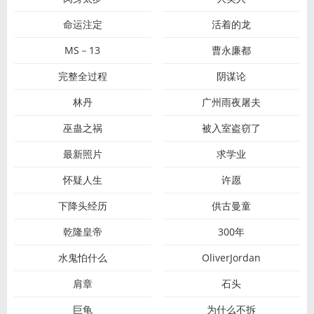
命运注定
活着的龙
MS－13
曹永廉都
完整全过程
阴谋论
林丹
广州雨夜屠夫
巫蛊之祸
被入室盗窃了
最新照片
求学业
怀疑人生
许愿
下降头经历
供古曼童
乾隆皇帝
300年
水鬼怕什么
OliverJordan
肩章
石头
巨龟
为什么不拆