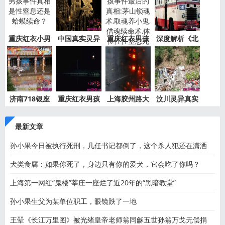
重庆红衣小男
中国真实灵异
重庆红衣男孩
深度解析《北
孩事件
事件绝
事件最
京公交
济南718银座
重庆红衣男孩
上海胶州路大
汶川灵异真实
灵异事件
离奇死
火灵异
事件都
最新文章
孙小果今日被执行死刑，几任书记都倒了，这个杀人犯还在潇洒
犬类食腐：如果你死了，身边只有你的爱犬，它会吃了你吗？
上海第一网红“鬼楼”莘庄一座烂了近20年的“黑暗教堂”
孙小果生父为某单位职工，眼镜跌了一地
王翚《长江万里图》被光绪皇帝老师翁同龢五世孙翁万戈无偿捐