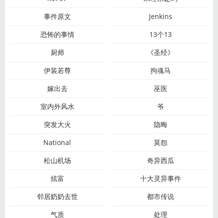
事件原文
Jenkins
恐怖的事情
13个13
厨师
《圣经》
伊装若尊
拘魂马
嫁出去
巫医
室内外风水
爷
突发大火
隐晦
National
莫怨
松山机场
奇异西瓜
炫富
十大灵异事件
邻居奶奶去世
都市传说
气质
处理