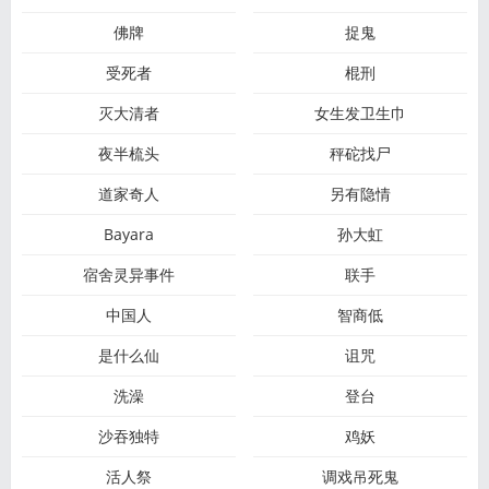
佛牌
捉鬼
受死者
棍刑
灭大清者
女生发卫生巾
夜半梳头
秤砣找尸
道家奇人
另有隐情
Bayara
孙大虹
宿舍灵异事件
联手
中国人
智商低
是什么仙
诅咒
洗澡
登台
沙吞独特
鸡妖
活人祭
调戏吊死鬼