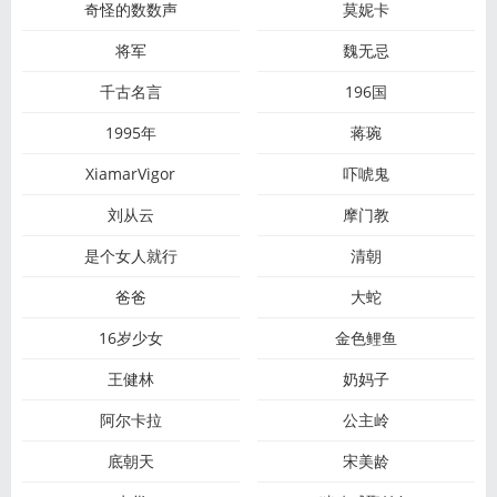
奇怪的数数声
莫妮卡
将军
魏无忌
千古名言
196国
1995年
蒋琬
XiamarVigor
吓唬鬼
刘从云
摩门教
是个女人就行
清朝
爸爸
大蛇
16岁少女
金色鲤鱼
王健林
奶妈子
阿尔卡拉
公主岭
底朝天
宋美龄