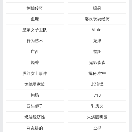
剑仙传奇
缠身
鱼塘
婴灵玩耍经历
皇家女子卫队
Violet
行为艺术
龙津
广西
差距
烧香
鬼影森森
腥红女士事件
揭秘.空中
戈德曼家族
老流氓
掏肠
718
四头狮子
乳房夹
燃油经济性
火烧圆明园
网友讲的
扯掉