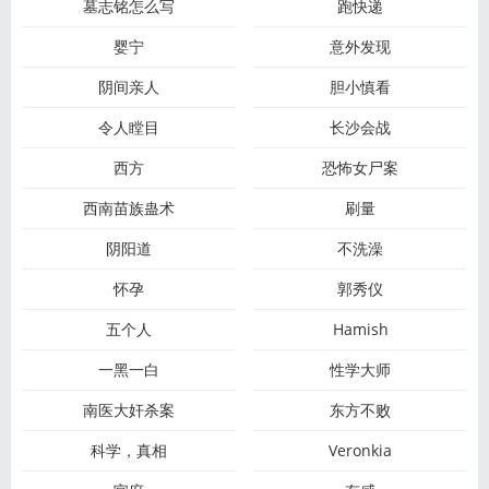
墓志铭怎么写
跑快递
婴宁
意外发现
阴间亲人
胆小慎看
令人瞠目
长沙会战
西方
恐怖女尸案
西南苗族蛊术
刷量
阴阳道
不洗澡
怀孕
郭秀仪
五个人
Hamish
一黑一白
性学大师
南医大奸杀案
东方不败
科学，真相
Veronkia