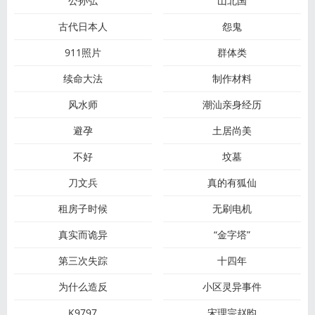
公孙弘
山北国
古代日本人
怨鬼
911照片
群体类
续命大法
制作材料
风水师
潮汕亲身经历
避孕
土居尚美
不好
坟墓
刀文兵
真的有狐仙
租房子时候
无刷电机
真实而诡异
“金字塔”
第三次失踪
十四年
为什么造反
小区灵异事件
K9797
宋理宗赵昀