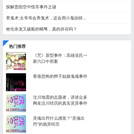
探解贵阳空中怪车事件之谜
养鬼术:太爷爷会养鬼术，还会用小鬼抬轿...
攸伦杀龙又破船的蝎弩，真的存在吗？
热门推荐
《咒》原型事件：高雄吴氏一
家六口中邪案
香港恐怖的辫子姑娘鬼魂事件
汶川地震的志愿者，讲述众多
网友汶川经历的真实灵异事件
灵魂出窍什么感觉？“灵魂出
窍”的诡异经历