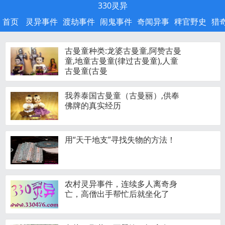
330灵异
首页
灵异事件
渡劫事件
闹鬼事件
奇闻异事
稗官野史
猎
古曼童种类:龙婆古曼童,阿赞古曼
童,地童古曼童(律过古曼童),人童
古曼童(古曼
我养泰国古曼童（古曼丽）,供奉
佛牌的真实经历
用“天干地支”寻找失物的方法！
农村灵异事件，连续多人离奇身
亡，高僧出手帮忙后就坐化了