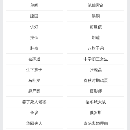
单间
笔仙索命
建国
洪洞
供灯
前世债
拉低
胡适
肿蛊
八旗子弟
被辞退
中学初三女生
生下孩子
张晓磊
马杜罗
春秋时期鸡蛋
起尸案
摄影师
娶了死人老婆
临冬城大战
争议
俄罗斯
华阳夫人
奇葩离婚理由