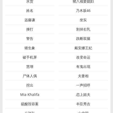
水货
猪八戒娶媳妇
姓名
乃木坂46
远藤谦
坐实
捶打
割掉右乳
警告
跌断双腿
猪生象
戴安娜王妃
破手机屏
改变命运
慧增
有鬼出现
尸体人偶
夫妻相
挖出
一声招呼
Mia Khalifa
恋上姐夫
硫酸毁容案
丰臣秀吉