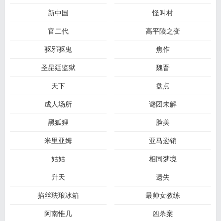
新中国
怪叫村
官二代
高平陵之变
驱邪驱鬼
焦作
圣昆廷监狱
魏晋
天下
盘点
成人场所
谜团未解
黑狐狸
脸美
米里亚姆
亚马逊销
姑姑
相同梦境
升天
遗失
掐丝珐琅冰箱
最帅女教练
阿南惟几
凶杀案