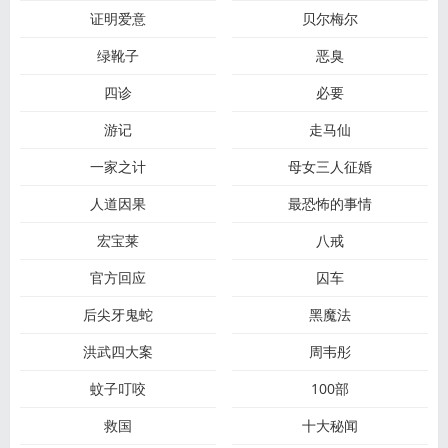
证明爱意
贝尔梅尔
绿靴子
恶臭
四诊
必要
游记
走马仙
一家之计
母女三人征婚
人道因果
最恐怖的事情
宏宝莱
八戒
官方回应
囚车
后尖牙鬼蛇
黑魔法
洪武四大案
周韦彤
蚊子叮咬
100部
救国
十大秘闻