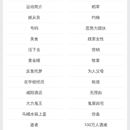
运动简介
稻草
姬从良
约翰
号码
恶势力团伙
美食
残害女性
活下去
营销
黄金瞳
牧童
反复托梦
为人父母
在学校经历
租借
咸阳酒店
无理由
大力鬼王
鬼屋凶宅
马桶水箱上盖
疳蛊
逝者
100万人遇难