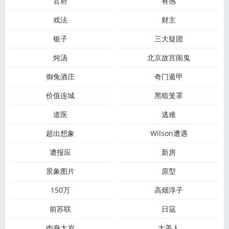
官府
有感
戏法
财主
银子
三大疑团
炖汤
北京故宫闹鬼
御兔酒庄
奇门遁甲
价值连城
黑暗笼罩
道医
逃难
超出想象
Wilson遭遇
遭报应
新房
景象图片
原型
150万
高畑淳子
前苏联
日寇
肉身太岁
大美人