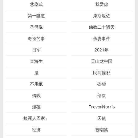
悲剧式
我爱你
第一隧道
康斯坦佐
圣母像
佛教二十诸天
奇怪的事
杀妻事件
日军
2021年
查海生
天山龙中国
鬼
民间撞邪
不用纸
砍柴
借呗
剖腹
爆破
TrevorNorris
接死人回家」
天使
经济
被嘲笑