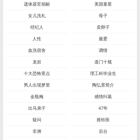
遗体器官捐献
美国童星
女儿洗礼
母子
经纪人
卖卵子
人性
最爱
血洗宿舍
调情
龙岩
道门十规
十大恐怖景点
理工科毕业生
男人出现梦里
陶弘景简介
金瓶梅
感情纠葛
出马弟子
47年
疑问
摇铃医
非洲
后台