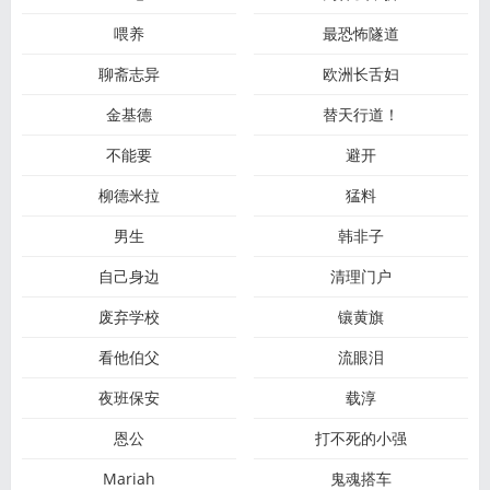
喂养
最恐怖隧道
聊斋志异
欧洲长舌妇
金基德
替天行道！
不能要
避开
柳德米拉
猛料
男生
韩非子
自己身边
清理门户
废弃学校
镶黄旗
看他伯父
流眼泪
夜班保安
载淳
恩公
打不死的小强
Mariah
鬼魂搭车