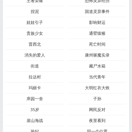
王者荣耀
恐怖灵异经历
捏泥
国道灵异事件
娃娃引子
影响财运
贵族少女
通臂猿猴
晋西北
死亡时间
消失的爱人
康州驱魔实录
街道
藏尸水箱
拉达村
当代青年
玛丽卡
大明红衣大铁
庠园一舍
子孙
35岁
网民反对
崖山海战
夜里看到
瑜妃
同一个位置