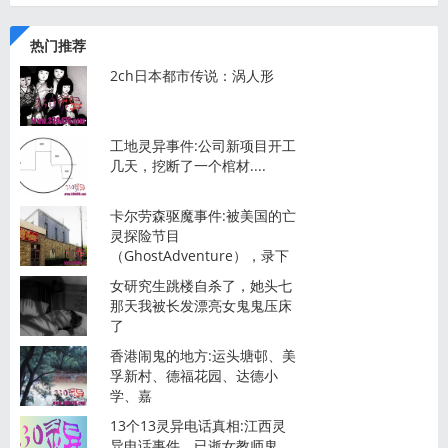
热门推荐
2ch日本都市传说：涡人形
工地灵异事件:公司新项目开工
几天，挖断了一个棺材....
卡尔劳森驱魔事件:被美国的亡
灵探险节目
（GhostAdventure），录下
女研究生跳楼自杀了，她头七
那天我被长发漂亮女鬼鬼压床
了
香港闹鬼的地方:运头塘邨、美
孚新村、德福花园、达德小
学、嘉
13个13灵异电话真相:江西灵
异电话事件，已逝女教师鬼