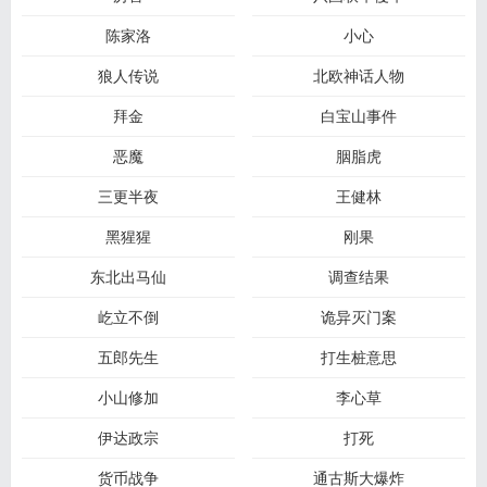
陈家洛
小心
狼人传说
北欧神话人物
拜金
白宝山事件
恶魔
胭脂虎
三更半夜
王健林
黑猩猩
刚果
东北出马仙​
调查结果
屹立不倒
诡异灭门案
五郎先生
打生桩意思
小山修加
李心草
伊达政宗
打死
货币战争
通古斯大爆炸