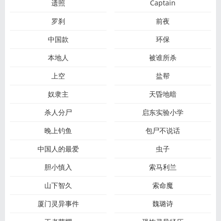
遗照
Captain
罗刹
前夜
中国款
环保
本地人
被谁所杀
上空
盐帮
奴隶主
天昏地暗
杀人分尸
启东实验小学
晚上钓鱼
包尸不说话
中国人的最爱
虫子
胆小慎入
索马利兰
山下智久
索命魔
厦门灵异事件
魏璐诗