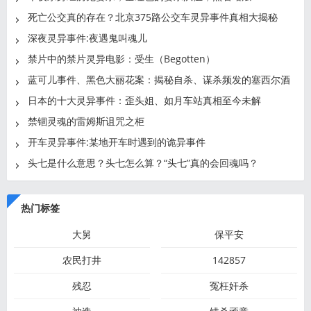
死亡公交真的存在？北京375路公交车灵异事件真相大揭秘
深夜灵异事件:夜遇鬼叫魂儿
禁片中的禁片灵异电影：受生（Begotten）
蓝可儿事件、黑色大丽花案：揭秘自杀、谋杀频发的塞西尔酒
店
日本的十大灵异事件：歪头姐、如月车站真相至今未解
禁锢灵魂的雷姆斯诅咒之柜
开车灵异事件:某地开车时遇到的诡异事件
头七是什么意思？头七怎么算？“头七”真的会回魂吗？
热门标签
大舅
保平安
农民打井
142857
残忍
冤枉奸杀