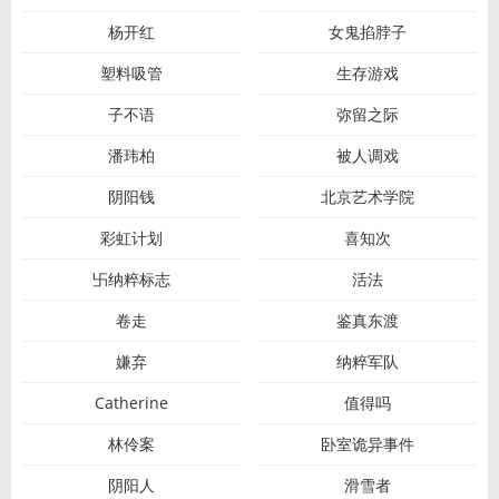
杨开红
女鬼掐脖子
塑料吸管
生存游戏
子不语
弥留之际
潘玮柏
被人调戏
阴阳钱
北京艺术学院
彩虹计划
喜知次
卐纳粹标志
活法
卷走
鉴真东渡
嫌弃
纳粹军队
Catherine
值得吗
林伶案
卧室诡异事件
阴阳人
滑雪者