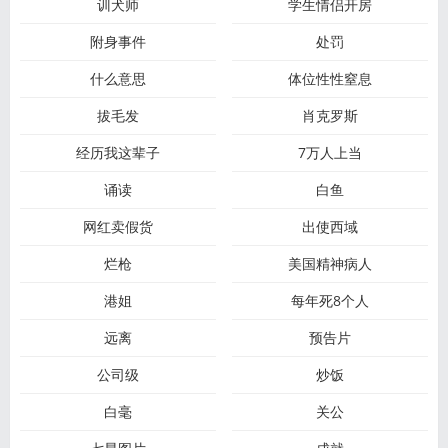
训犬师
学生情侣开房
附身事件
处罚
什么意思
体位性性窒息
拔毛发
肖克罗斯
经历我这辈子
7万人上当
诵读
白鱼
网红卖假货
出使西域
烂枪
美国精神病人
港姐
每年死8个人
远离
预告片
公司级
炒饭
白毫
关公