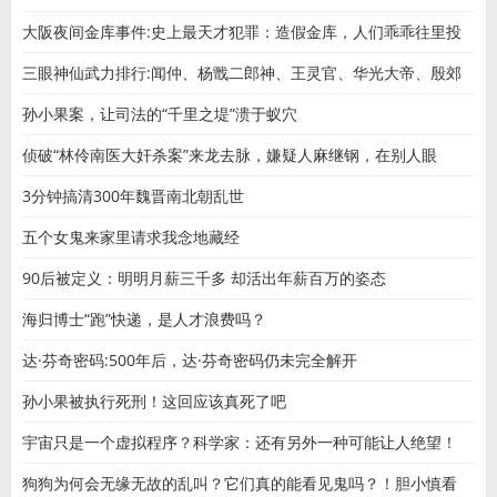
大阪夜间金库事件:史上最天才犯罪：造假金库，人们乖乖往里投
三眼神仙武力排行:闻仲、杨戬二郎神、王灵官、华光大帝、殷郊
孙小果案，让司法的“千里之堤”溃于蚁穴
侦破“林伶南医大奸杀案”来龙去脉，嫌疑人麻继钢，在别人眼
3分钟搞清300年魏晋南北朝乱世
五个女鬼来家里请求我念地藏经
90后被定义：明明月薪三千多 却活出年薪百万的姿态
海归博士“跑”快递，是人才浪费吗？
达·芬奇密码:500年后，达·芬奇密码仍未完全解开
孙小果被执行死刑！这回应该真死了吧
宇宙只是一个虚拟程序？科学家：还有另外一种可能让人绝望！
狗狗为何会无缘无故的乱叫？它们真的能看见鬼吗？！胆小慎看