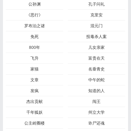
公孙渊
孔子问礼
《恶行》
克里安
罗布泊之谜
混元门
免死
投毒杀人案
800年
儿女亲家
飞升
富贵在天
家猫
名垂青史
文章
中午的蛇
发疯
知道的人
杰出贡献
闯王
千年狐妖
州立大学
公主岭圈楼
诈尸还魂