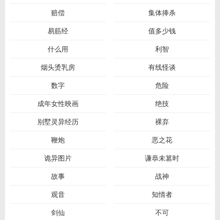
赔偿
集体捧杀
易筋经
值多少钱
什么用
利智
烟头烫乳房
有线怪谈
数字
危险
成年女性映画
绝技
别墅灵异经历
裸弃
鞭炮
恶之花
诡异图片
谦恭未篡时
故事
战神
观音
知情者
剑仙
不可