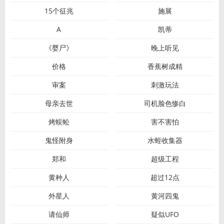
15个征兆
施展
A
凯蒂
《婴尸》
晚上听见
价格
香蕉树成精
审案
刺激玩法
母亲去世
司机脸色惨白
烤蜈蚣
害不害怕
鬼怪附身
水蛭收集器
郑和
超级工程
黄种人
超过12点
外星人
黄河四鬼
请仙师
疑似UFO