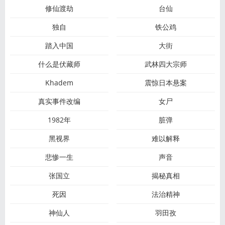
修仙渡劫
台仙
独自
铁公鸡
踏入中国
大街
什么是伏藏师
武林四大宗师
Khadem
震惊日本悬案
真实事件改编
女尸
1982年
脏弹
黑视界
难以解释
悲惨一生
声音
张国立
揭秘真相
死因
法治精神
神仙人
羽田孜