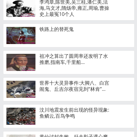
李鸿章,陈世美,吴三桂,潘仁美,法
海,马文才,隋炀帝,雍正,周瑜,曹操
史上最冤10个人
铁路上的替死鬼
祖冲之算出了圆周率还发明了水
推磨,指南车,千里船...
世界十大灵异事件:大脚八、白宫
闹鬼、丘吉尔夜宿见到“林肯”...
汶川地震发生前出现的怪异现象:
鱼鳞云,百鸟争鸣
黄仙讨封失败，赶走影子遇心魔