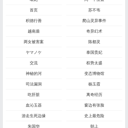
首页
苏不韦
积德行善
爬山灵异事件
越南盾
奇异幻术
两女被害案
陈都灵
ヤマノケ
泰国贵妃
交流
权势太盛
神秘的河
变态博物馆
司法漏洞
杨玉霞
吃肝脏
离奇经历
血沁玉器
窗边有张脸
游走生死边缘
史上最危险
朱国华
朝上