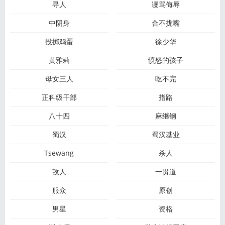
寻人
谩骂侮辱
中阴身
合不拢嘴
投掷鸡蛋
徐少华
黄雅莉
愤怒的孩子
母女三人
吃不完
正科级干部
指路
八十四
麻继钢
蜀汉
蜀汉基业
Tsewang
杀人
敌人
一贯道
服众
原创
男星
资格