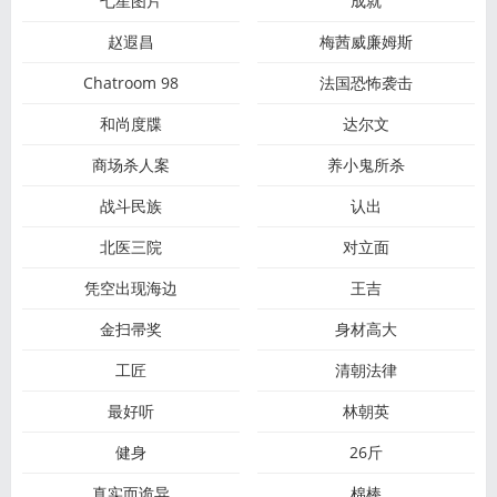
七星图片
成就
赵遐昌
梅茜威廉姆斯
Chatroom 98
法国恐怖袭击
和尚度牒
达尔文
商场杀人案
养小鬼所杀
战斗民族
认出
北医三院
对立面
凭空出现海边
王吉
金扫帚奖
身材高大
工匠
清朝法律
最好听
林朝英
健身
26斤
真实而诡异
棉棒