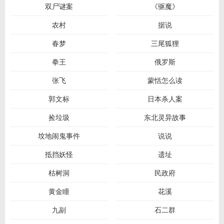
双尸谜案
《驱魔》
农村
据说
春梦
三尾狐狸
拳王
俄罗斯
张飞
蒙恬怎么读
郭文标
日本杀人案
捡垃圾
东北灵异故事
坟地闹鬼事件
说说
抵挡妖怪
遗址
枯树洞
民政府
黄金瞳
花溪
九副
石二群