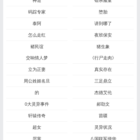
神造
错杀顽童
码踪专家
堕胎
泰阿
讲到哪了
怎么走红
夜班保安
褚民谊
猪生象
交响情人梦
《行尸走肉》
立为正妻
真实存在
周公姓姬名旦
三足鼎立
的
杰德艾伦
0大灵异事件
郝劭文
轩辕传奇
苗疆
超女
灵异状况
厉害
八国联军侵华