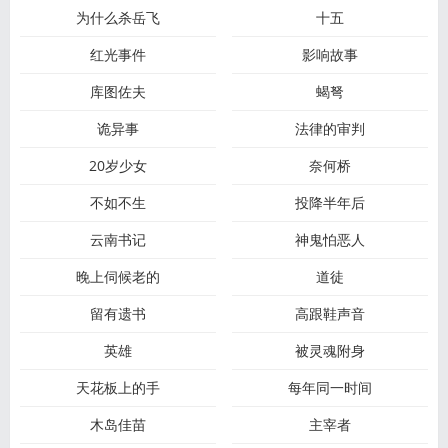
为什么杀岳飞
十五
红光事件
影响故事
库图佐夫
蝎弩
诡异事
法律的审判
20岁少女
奈何桥
不如不生
投降半年后
云南书记
神鬼怕恶人
晚上伺候老的
道徒
留有遗书
高跟鞋声音
英雄
被灵魂附身
天花板上的手
每年同一时间
木岛佳苗
主宰者