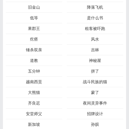
旧金山
降落飞机
低等
是什么书
果郡王
租客被吓跑
疙瘩
风水
锤杀双亲
吉林
道教
神秘屋
五分钟
拼了
越南西贡
战斗民族的猫
大熊猫
蒙了
齐良迟
夜间灵异事件
安堂师父
招牌设计
新加坡
孙膑