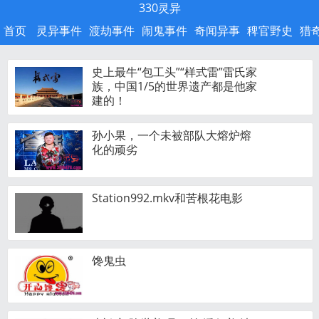
330灵异
首页
灵异事件
渡劫事件
闹鬼事件
奇闻异事
稗官野史
猎
史上最牛“包工头”“样式雷”雷氏家
族，中国1/5的世界遗产都是他家
建的！
孙小果，一个未被部队大熔炉熔
化的顽劣
Station992.mkv和苦根花电影
馋鬼虫