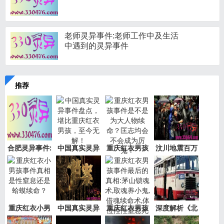
老师灵异事件:老师工作中及生活
中遇到的灵异事件
推荐
合肥灵异事件:
中国真实灵异
重庆红衣男孩
汶川地震百万
新加坡
事件盘
事件是
“阴兵
重庆红衣小男
中国真实灵异
重庆红衣男孩
深度解析《北
孩事件
事件绝
事件最
京公交