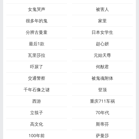
女鬼哭声
被害人
很多年的鬼
家里
分辨古曼童
日本女学生
最后1款
赵心妍
瓦里莎拉
元始天尊
吓尿了
何猷君
交通警察
被鬼魂附体
千年石像之谜
登顶
西游
重庆711车祸
立筷子
70年代
高文化
斯蒂芬
100年前
萨曼莎