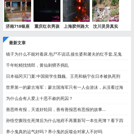
济南718银座
重庆红衣男孩
上海胶州路大
汶川灵异真实
灵异事件
离奇死
火灵异
事件都
最新文章
镜子为什么不能对着床,包尸不说话,接生婆和屠夫的红手套,见鬼
千年蛇精找情郎，黄仙刺猬齐捣乱
日本福冈灭门案:中国留学生魏巍、王亮和杨宁在日本被执死刑
世界第一的蒙古海军：蒙古国海军只有一人会游泳，从没看过海
为什么会有人爱上十恶不赦的死囚？
善恶终有报，天道好轮回，善有善报恶有恶报的故事...
孙悟空撕毁生死簿后为什么地府不再重新写一本生死簿？看下四
养小鬼真的运气好吗？养小鬼的反噬会对家人不好吗