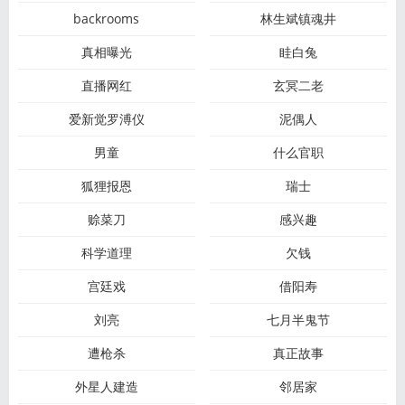
backrooms
林生斌镇魂井
真相曝光
眭白兔
直播网红
玄冥二老
爱新觉罗溥仪
泥偶人
男童
什么官职
狐狸报恩
瑞士
赊菜刀
感兴趣
科学道理
欠钱
宫廷戏
借阳寿
刘亮
七月半鬼节
遭枪杀
真正故事
外星人建造
邻居家