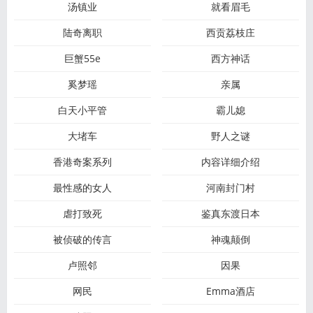
汤镇业
就看眉毛
陆奇离职
西贡荔枝庄
巨蟹55e
西方神话
奚梦瑶
亲属
白天小平管
霸儿媳
大堵车
野人之谜
香港奇案系列
内容详细介绍
最性感的女人
河南封门村
虐打致死
鉴真东渡日本
被侦破的传言
神魂颠倒
卢照邻
因果
网民
Emma酒店