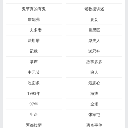
鬼节真的有鬼
老教授讲述
詹妮弗
妻妾
一夫多妻
目黑区
法斯塔
戚夫人
记载
送邪神
掌声
故事多多
中元节
狼人
吃面条
最恶心
1993年
海拔
97年
全场
生命
张家屯
阿都拉萨
离奇事件