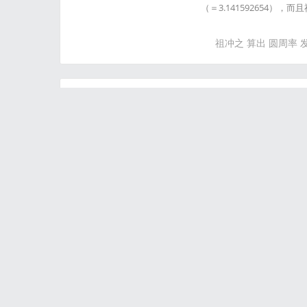
（＝3.141592654
祖冲之
算出
圆周率
Station992.mk
估计各位也看了许多所谓
么今天就继续介绍与其相关的两
的说，Station992.
VK以及Youtube上传
Station992
mkv
苦根
孙小果，一个未被部
孙小果，一个未被部队大熔
引起媒体关注。资料显示，
后又进入武警某学校学习
(继父)李任昆明市某区公安
孙小果
部队
大熔炉