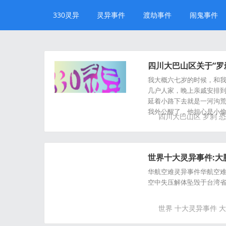
330灵异
灵异事件
渡劫事件
闹鬼事件
四川大巴山区关于“罗
我大概六七岁的时候，和
几户人家，晚上亲戚安排
延着小路下去就是一河沟荒
我外公醒了，他担心是小
四川大巴山区
罗刹
恐
世界十大灵异事件:大脚
华航空难灵异事件华航空难
空中失压解体坠毁于台湾省
世界
十大灵异事件
大