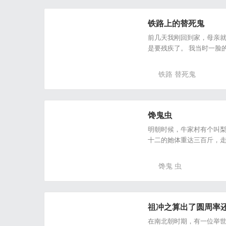
铁路上的替死鬼
前几天我刚回到家，母亲
是要残疾了。 我当时一脸
铁路
替死鬼
馋鬼虫
明朝时候，牛家村有个叫
十二的她体重达三百斤，走
馋鬼
虫
祖冲之算出了圆周率还发
在南北朝时期，有一位举世