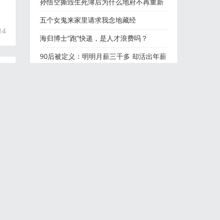
孙悟空撕毁生死簿后为什么地府不再重新
写一本生死簿？看下四
五个女鬼来家里请求我念地藏经
14
海归博士“跑”快递，是人才浪费吗？
90后被定义：明明月薪三千多 却活出年薪
百万的姿态
日本福冈灭门案:中国留学生魏巍、王亮和
杨宁在日本被执死刑
孙小果被执行死刑！这回应该真死了吧
善恶终有报，天道好轮回，善有善报恶有
13
恶报的故事...
养小鬼真的运气好吗？养小鬼的反噬会对
家人不好吗
镜子为什么不能对着床,包尸不说话,接生婆
和屠夫的红手套,见鬼
狗狗为何会无缘无故的乱叫？它们真的能
看见鬼吗？！胆小慎看
世界第一的蒙古海军：蒙古国海军只有一
人会游泳，从没看过海
孙小果案，让司法的“千里之堤”溃于蚁穴
25
侦破“林伶南医大奸杀案”来龙去脉，嫌疑