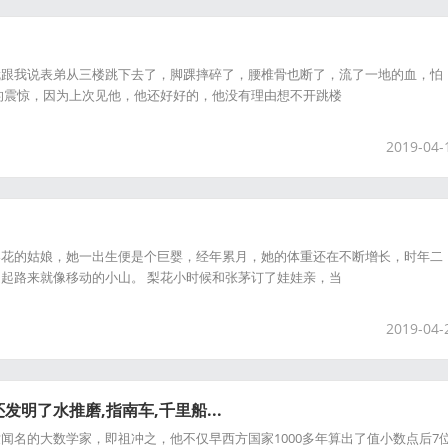
就跟我说表弟从三楼跳下去了，脚踝摔碎了，腰椎骨也断了，流了一地的血，怕
的震惊，因为上次见他，他还好好的，他没有理由想不开跳楼
2019-04-
梨花的姑娘，她一出生便是个巨婴，经年累月，她的体重还在不断增长，时年二
起路来就像移动的小山。 梨花小时候和张茅订了娃娃亲，当
2019-04-
明了水推磨,指南车,千里船...
闻名的大数学家，即祖冲之，他不仅早西方国家1000多年算出了值小数点后7