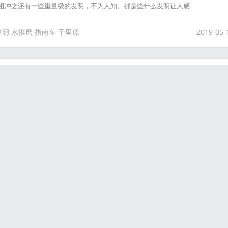
），而且祖冲之还有一些重量级的发明，不为人知。都是些什么发明让人感
发明
水推磨
指南车
千里船
2019-05-
v和苦根花电影
的诅咒视频或者是暗网流出视频了，加之网络怪谈系列似乎有不少朋友喜欢，那
个相对国内比较冷门的怪谈故事，权当记录而已。 St ation992 .mkv 准确
mkv算是个怪谈视频系列，最初的版本大概诞生于2012年年初，当时，有俄罗斯网友在
了一段意义不明的视频，随后两个平台都因视频强大的精神污染
花电影
2019-05-
队大熔炉熔化的顽劣
炉熔化的顽劣 孙小果，男，昆明恶霸，近期在声势浩大的扫黑险恶斗争中再次
孙小果，出生年月不详，1992年12月入伍，曾是武警昆明某部的一个上等兵，
，直到犯罪。家庭背景深厚，其母亲孙在昆明市某区公安分局刑侦队供职，父亲
分局副局长。 1998年2月18日，孙小果因强奸
顽劣
2019-05-