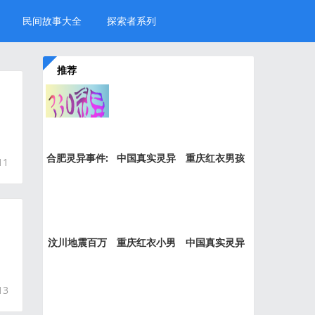
民间故事大全
探索者系列
推荐
合肥灵异事件:
中国真实灵异
重庆红衣男孩
11
新加坡
事件盘
事件是
汶川地震百万
重庆红衣小男
中国真实灵异
“阴兵
孩事件
事件绝
13