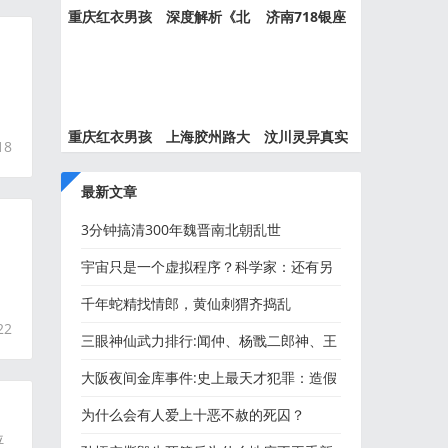
重庆红衣男孩
深度解析《北
济南718银座
事件最
京公交
灵异事件
重庆红衣男孩
上海胶州路大
汶川灵异真实
18
离奇死
火灵异
事件都
最新文章
3分钟搞清300年魏晋南北朝乱世
宇宙只是一个虚拟程序？科学家：还有另
外一种可能让人绝望！
千年蛇精找情郎，黄仙刺猬齐捣乱
22
三眼神仙武力排行:闻仲、杨戬二郎神、王
灵官、华光大帝、殷郊
大阪夜间金库事件:史上最天才犯罪：造假
金库，人们乖乖往里投
为什么会有人爱上十恶不赦的死囚？
位