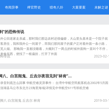
奇闻异事
稗官野史
猎奇八卦
大案要案
未解之谜
刹”的恐怖传说
我外公回老家走亲戚，那时我们那边农村还很偏僻，大山里头基本是一个院子就
到客房住，我和我外公一间屋子，而我们那间屋子的窗户正对着外面一条小路，
芜人烟。 那晚我一直都没睡着，大概到了一两点的时候外面狗一直叫个不停，
偷来偷东西，便找了一根扁担，打开了外面
怖传说
2023-02-
八、白宫闹鬼、丘吉尔夜宿见到“林肯”...
录音到底怎么回事 华航空难灵异事件： 台湾中华航空民航客机在2002年5月因
澎湖县马公市东北方23海里海域(详情见中华航空611号班机空难
脚八
白宫闹鬼
丘吉尔
林肯
2019-03-