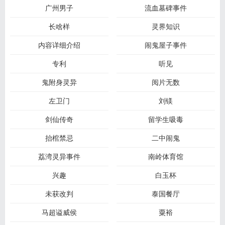
广州男子
流血墓碑事件
长啥样
灵界知识
内容详细介绍
闹鬼屋子事件
专利
听见
鬼附身灵异
阅片无数
左卫门
刘镁
剑仙传奇
留学生吸毒
抬棺禁忌
二中闹鬼
荔湾灵异事件
南岭体育馆
兴趣
白玉杯
未获改判
泰国餐厅
马超谥威侯
粟裕