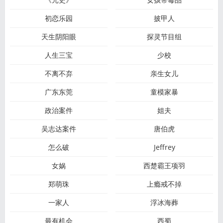
初恋乐园
披甲人
天生阴阳眼
探灵节目组
人生三宝
少校
不离不弃
亲生女儿
广东东莞
童模家暴
政治案件
姐夫
吴志达案件
唐伯虎
怎么破
Jeffrey
女娲
西楚霸王项羽
郑萌珠
上瘾戒不掉
一家人
浮冰海葬
最有机会
西蜀