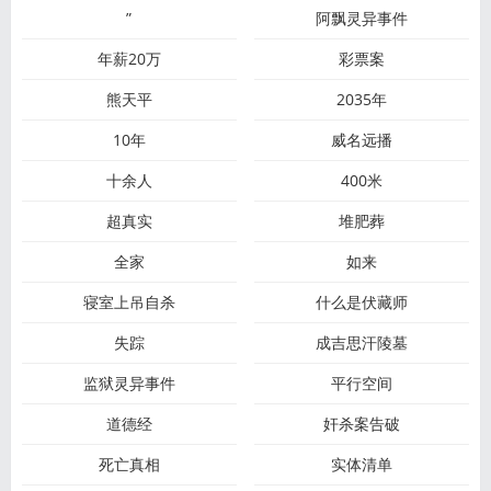
”
阿飘灵异事件
年薪20万
彩票案
熊天平
2035年
10年
威名远播
十余人
400米
超真实
堆肥葬
全家
如来
寝室上吊自杀
什么是伏藏师
失踪
成吉思汗陵墓
监狱灵异事件
平行空间
道德经
奸杀案告破
死亡真相
实体清单