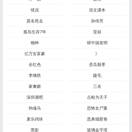
情况
语文课本
莫名死去
孙传芳
孤岛生存7年
堂叔
物种
狱中搞发明
亿万女富豪
》
全红色
歪瓜裂枣
李继胜
睫毛
家禽癖
三名
深圳酒吧
点检为天子
拘魂马
恐怖女尸案
麦乐鸡块
恶鼻烟胶卷
黑影
玻璃金字塔