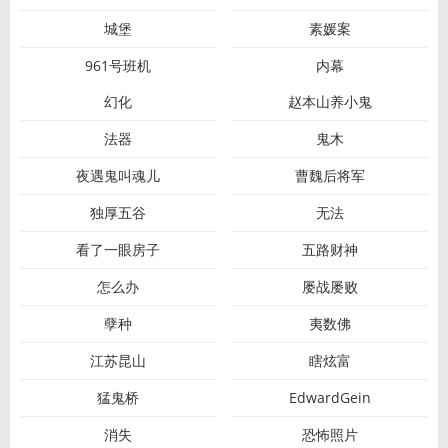
城堡
素媛案
961号班机
内幕
幻化
赵本山养小鬼
法器
鬼木
夜遇鬼叫魂儿
曹魏后将军
独厚五谷
无法
看了一眼房子
五路财神
怎么办
屡战屡败
孽种
夷数佛
江苏昆山
瞎炫富
猛鬼桥
EdwardGein
消失
恐怖照片