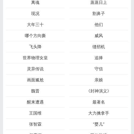
离魂
蒸蒸日上
现况
割鼻子
大年三十
他们
哪个方向撕
威风
飞头降
缝纫机
世界物理女皇
追捧
灵异传说
守信
画面尴尬
亲娘
魏晋
《封神演义》
醒来遭遇
最著名
王国维
大力擒拿手
张智霖
“婴儿”