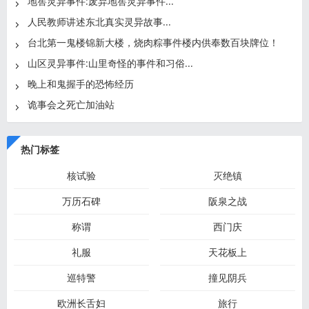
地窖灵异事件:废弃地窖灵异事件...
人民教师讲述东北真实灵异故事...
台北第一鬼楼锦新大楼，烧肉粽事件楼内供奉数百块牌位！
山区灵异事件:山里奇怪的事件和习俗...
晚上和鬼握手的恐怖经历
诡事会之死亡加油站
热门标签
核试验
灭绝镇
万历石碑
阪泉之战
称谓
西门庆
礼服
天花板上
巡特警
撞见阴兵
欧洲长舌妇
旅行