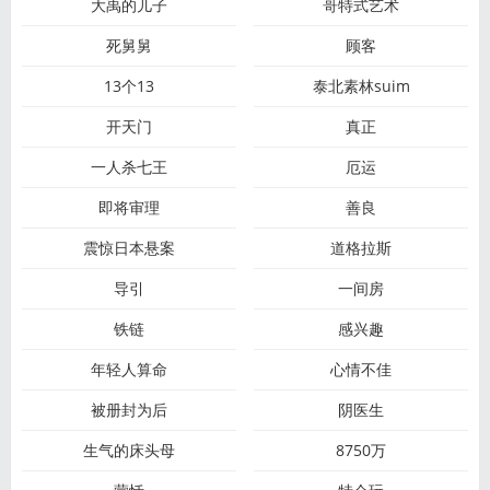
大禹的儿子
哥特式艺术
死舅舅
顾客
13个13
泰北素林suim
开天门
真正
一人杀七王
厄运
即将审理
善良
震惊日本悬案
道格拉斯
导引
一间房
铁链
感兴趣
年轻人算命
心情不佳
被册封为后
阴医生
生气的床头母
8750万