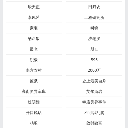
殷天正
田归农
李凤萍
工程研究所
豪宅
叫魂
纳命饭
岁老汉
最老
朋友
积极
593
南方农村
2000万
监狱
史上最美自杀
高街灵异车库
艾尔斯岩
过阴婚
寺庙灵异事件
开口说话
不可以乱爬
鸡腿
敛财致富