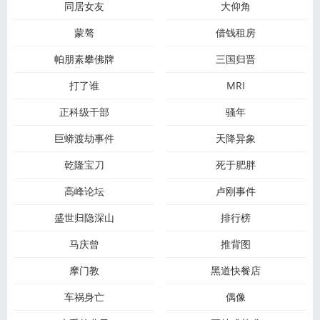
同居女友
大仰角
蒙骜
借钱租房
帕朋素攀佛牌
三国归晋
打了谁
MRI
正科级干部
骚年
巨蟒渡劫事件
天降异象
乾隆宝刀
死于肥胖
高峰论坛
卢刚事件
盛世归隐深山
排行榜
马庆曾
推背图
摩门教
黑道快餐店
车祸身亡
偶像