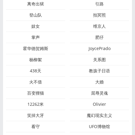
离奇出狱
引路
登山队
拍冥照
妓女
维京人
掌声
肥仔
霍华德贺姆斯
JoycePrado
杨柳絮
关系图
438天
教孩子日语
火不借
大婚
百变狸猫
屈辱灵魂
12262米
Olivier
笑掉大牙
魔幻现实主义
看守
UFO博物馆