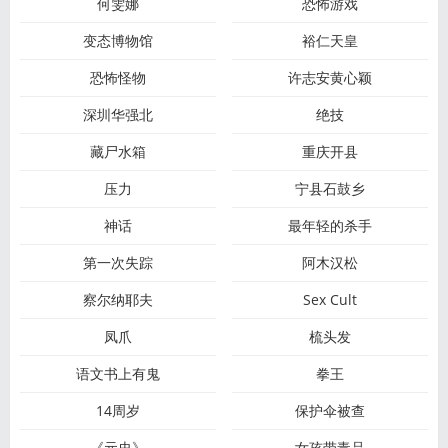
何雯娜
恐怖游戏
变态博物馆
裕仁天皇
恐怖怪物
许志安黄心颖
深圳华强北
绝技
藏尸水箱
重庆开县
压力
宁县石鼓乡
神话
最年轻的杀手
第一次失踪
阿木汉松
察尔纳耶夫
Sex Cult
凤爪
梳头发
语文书上有鬼
拳王
14周岁
保护伞被查
《元史》
女孩带毒品