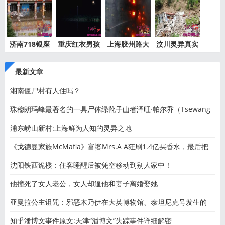
济南718银座
重庆红衣男孩
上海胶州路大
汶川灵异真实
灵异事件
离奇死
火灵异
事件都
最新文章
湘南僵尸村有人住吗？
珠穆朗玛峰最著名的一具尸体绿靴子山者泽旺·帕尔乔（Tsewang
浦东崂山新村:上海鲜为人知的灵异之地
《戈德曼家族McMafia》富婆Mrs.A A狂刷1.4亿买香水，最后把
老公刷
沈阳铁西诡楼：住客睡醒后被凭空移动到别人家中！
他撞死了女人老公，女人却逼他和妻子离婚娶她
亚曼拉公主诅咒：邪恶木乃伊在大英博物馆、泰坦尼克号发生的
知乎潘博文事件原文:天津“潘博文”失踪事件详细解密