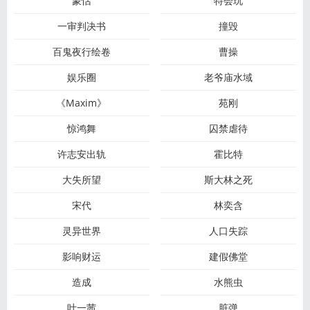
蒙恬
特会玩
一审判决书
撞毁
百鬼夜行绘卷
曹操
娱乐圈
老爷庙水域
《Maxim》
苑刚
惊鸿舞
囚禁虐待
许志安出轨
霍比特
大失所望
斯大林之死
宋代
林奕含
灵异世界
人口失踪
影响财运
建假佛堂
造成
水熊虫
叶一茜
脏弹