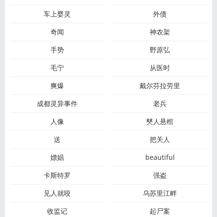
车上婴灵
外债
奇闻
神农架
手势
野原弘
毛宁
从医时
爽爆
戴尔芬拉劳里
成都灵异事件
老兵
人像
僰人悬棺
送
把关人
嫖娼
beautiful
卡斯特罗
强盗
见人就咬
乌苏里江畔
收监记
起尸案