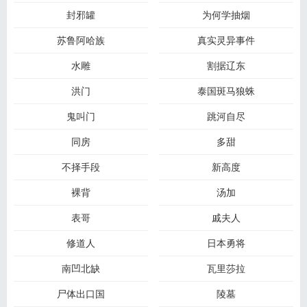
封邪罐
为何学抽烟
苏鲁阿哈族
真实灵异事件
水雕
割据辽东
洪门
泰国斑马狼蛛
鬼叫门
跳河自尽
同房
多甜
不择手段
新高度
裸背
汤加
表哥
戚夫人
修道人
日本勇将
南凹北缺
瓦里莎拉
尸体出口国
陵墓