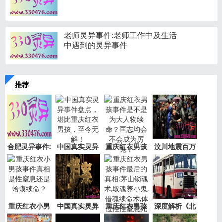
老师灵异事件:老师工作中及生活
中遇到的灵异事件
推荐
合肥灵异事件:
中国真实灵异
重庆红衣男孩
汶川地震百万
新加坡
事件盘
事件是
“阴兵
重庆红衣小男
中国真实灵异
重庆红衣男孩
深度解析《北
孩事件
事件绝
事件最
京公交