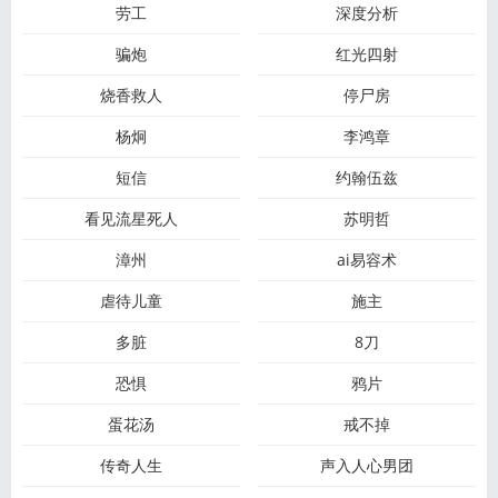
劳工
深度分析
骗炮
红光四射
烧香救人
停尸房
杨炯
李鸿章
短信
约翰伍兹
看见流星死人
苏明哲
漳州
ai易容术
虐待儿童
施主
多脏
8刀
恐惧
鸦片
蛋花汤
戒不掉
传奇人生
声入人心男团