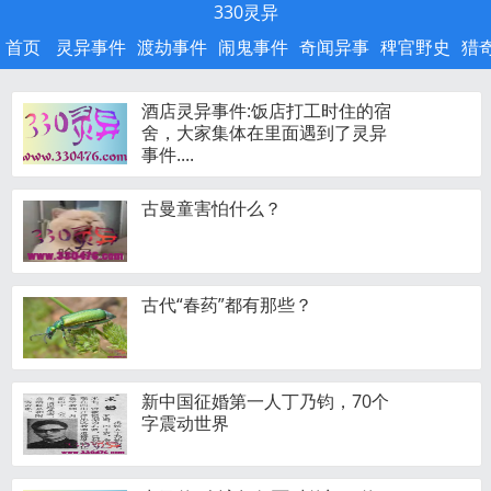
330灵异
首页
灵异事件
渡劫事件
闹鬼事件
奇闻异事
稗官野史
猎
酒店灵异事件:饭店打工时住的宿
舍，大家集体在里面遇到了灵异
事件....
古曼童害怕什么？
古代“春药”都有那些？
新中国征婚第一人丁乃钧，70个
字震动世界