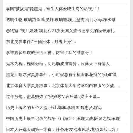
泰国“披拔鬼”琵琶鬼，寄生人体爱吃生肉的活丧尸！
透明生物:玻璃猫鱼,幽灵虾,玻璃蛙,蹼足壁虎,海月水母,栉水母
恋物癖:“丧尸娃娃”凯莉和21岁美国女孩卡德莱克的怪奇婚礼
东北灵异事件:“三仙附体，野鬼上身”...
李维嘉多年虔诚拜四面神，厉害了我的维嘉哥！
鬼木为槐，槐树做棺，历尽劫波遭雷劈，只葬天下有情人
黑龙江哈尔滨灵异事件，小时候总有个梳着麻花辫的“姐姐”逗
北京体育大学灵异故事：北京体育大学游泳馆白衣服的女孩。。
过年放炮，盗墓贼炸了“娘娘冢”,“哀后墓”,梁庄王墓...
历史上著名的五位太监:张让,郑和,李辅国,魏忠贤,嫪毐
中国历史上最早记录的战争《山海经》涿鹿大战,阪泉之战,涿鹿
日本人评选天朝第一零食：辣条,有友泡椒凤爪,龙须凤爪...为了