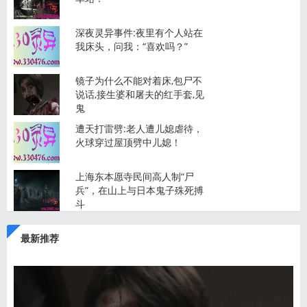
深夜灵异事件:夜里有个人站在
我床头，问我：“喜欢吗？”
镜子为什么不能对着床,包尸不
说话,接生婆和屠夫的红手套,见
鬼
遭天打雷劈:老人遭儿媳虐待，
火球穿过屋顶劈中儿媳！
上海东本愿寺民间高人制“尸
兵”，在山上与日本鬼子殊死搏
斗
最新推荐