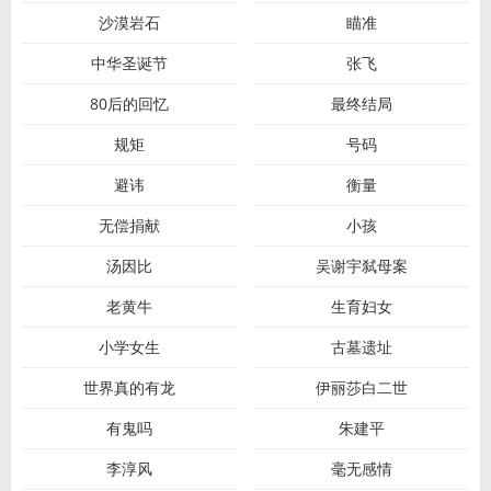
沙漠岩石
瞄准
中华圣诞节
张飞
80后的回忆
最终结局
规矩
号码
避讳
衡量
无偿捐献
小孩
汤因比
吴谢宇弑母案
老黄牛
生育妇女
小学女生
古墓遗址
世界真的有龙
伊丽莎白二世
有鬼吗
朱建平
李淳风
毫无感情