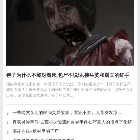
镜子为什么不能对着床,包尸不说话,接生婆和屠夫的红手
现如今还有很多从老一辈流传下来的说法，你们知道多少？ 【镜子为什么不
套,见鬼
能对着床？】镜子在风水上的作用主要用来针对直冲而来的凶煞，把煞气反射
出去，使你免被凶煞冲克。镜子的反射...
一些网友亲历的民间灵异故事，看完不禁让人背脊发凉...
真实灵异事件:去荒村探险遇到灵异事件在守墓人的指点下化解
深夜寺庙~棺材里的干尸