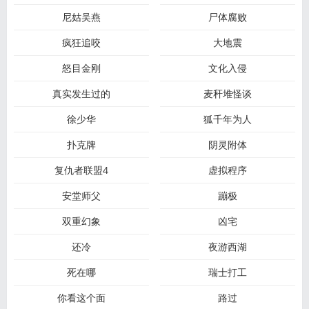
尼姑吴燕
尸体腐败
疯狂追咬
大地震
怒目金刚
文化入侵
真实发生过的
麦秆堆怪谈
徐少华
狐千年为人
扑克牌
阴灵附体
复仇者联盟4
虚拟程序
安堂师父
蹦极
双重幻象
凶宅
还冷
夜游西湖
死在哪
瑞士打工
你看这个面
路过