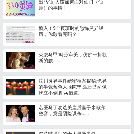
出马仙_人该如何面对仙门（仙
师）的事情！
慎入！9个夜班时的恐怖灵异经
历，你敢看完吗？
束腹马甲:畸形审美，仿佛一折就
断的腰......
汶川灵异事件绝密档案揭秘:诡异
的半张蓝色人脸陈坚,观音菩萨像
屹立不倒,阴兵借道...
名医马丁劝选美皇后妻子米歇尔
整容，竟是阴险谋杀......
盗墓贼遇到的十大灵异事件