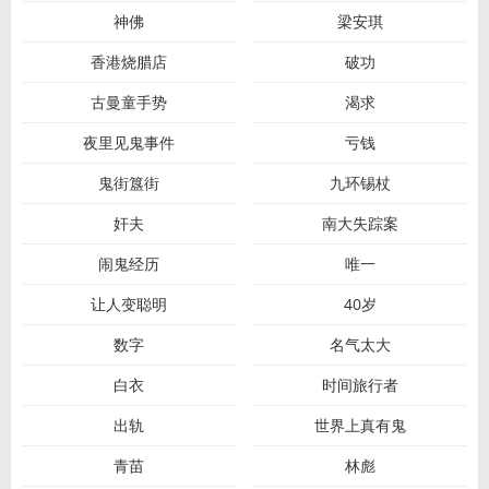
神佛
梁安琪
香港烧腊店
破功
古曼童手势
渴求
夜里见鬼事件
亏钱
鬼街簋街
九环锡杖
奸夫
南大失踪案
闹鬼经历
唯一
让人变聪明
40岁
数字
名气太大
白衣
时间旅行者
出轨
世界上真有鬼
青苗
林彪