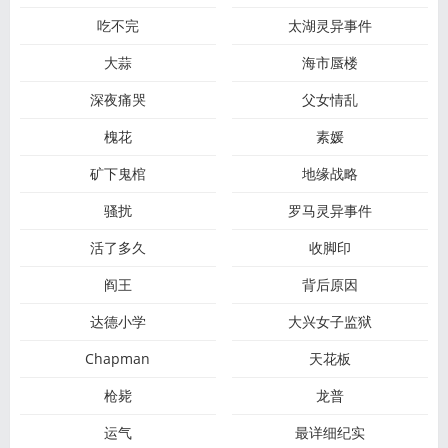
吃不完
太湖灵异事件
大蒜
海市蜃楼
深夜痛哭
父女情乱
槐花
素媛
矿下鬼棺
地缘战略
骚扰
罗马灵异事件
活了多久
收脚印
阎王
背后原因
达德小学
大兴女子监狱
Chapman
天花板
枪毙
龙普
运气
最详细纪实