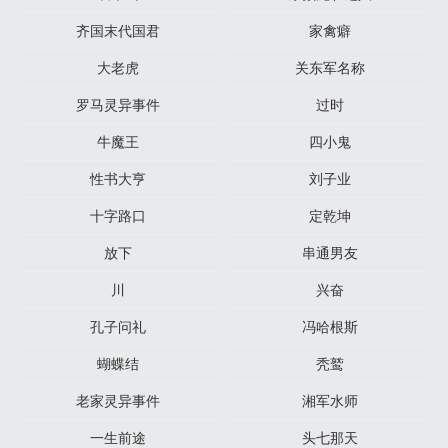
齐国末代国君
家禽癖
大老虎
关东军名称
罗马灵异事件
过时
牛魔王
四小鬼
性书大亨
刘子业
十字路口
定乾坤
放下
串通男友
川
兴奋
孔子问礼
冯哈根斯
蝴蝶结
秃鹫
老家灵异事件
湘军水师
一生前途
头七那天