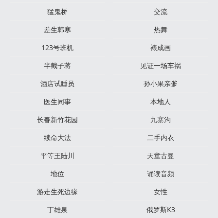
猛鬼桥
交流
差生韩寒
热舞
123号班机
裱成画
半截子蒋
见证一场车祸
酒店试睡员
孙小果亲爹
医生同事
本地人
长春新竹花园
九寨沟
续命大法
二手内衣
平等王陆川
天童古曼
地位
诵读音频
游走生死边缘
女性
丁雄泉
俄罗斯K3