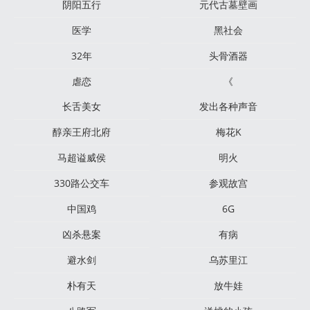
阴阳五行
元代古墓壁画
医学
黑社会
32年
头骨酒器
虐恋
《
长舌美女
发出各种声音
醇亲王府北府
梅花K
马超谥威侯
明火
330路公交车
参观故宫
中国鸡
6G
凶杀悬案
有病
避水剑
乌苏里江
朴有天
放牛娃