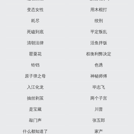
变态女性
用木棍打
耗尽
绞刑
死磕到底
平定叛乱
清朝法律
活鱼拌饭
罂粟花
权衡利弊决定
铃铛
色诱
原子弹之母
神秘师傅
入江化龙
毕志飞
抽丝剥茧
两个子宫
是宝藏
川普
敲门声
张五郎
什么都知道了
家产