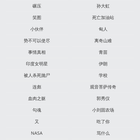
碾压
孙大虹
笑图
死亡加油站
小伙伴
匈人
势不可以使尽
离奇山难
事情真相
青苗
印度女明星
伊朗
被人杀死抛尸
学校
连彪
观音菩萨传奇
血肉之躯
郭秀仪
勾魂
小刘固农场
又
吃了你
NASA
骂什么