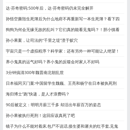
达·芬奇密码:500年后，达·芬奇密码仍未完全解开
孙悟空撕毁生死簿后为什么地府不再重新写一本生死簿？看下四
狗狗为何会无缘无故的乱叫？它们真的能看见鬼吗？！胆小慎看
孙小果案，让司法的“千里之堤”溃于蚁穴
宇宙只是一个虚拟程序？科学家：还有另外一种可能让人绝望！
养小鬼真的运气好吗？养小鬼的反噬会对家人不好吗
3分钟搞清300年魏晋南北朝乱世
日本福冈灭门案:中国留学生魏巍、王亮和杨宁在日本被执死刑
海归博士“跑”快递，是人才浪费吗？
90后被定义：明明月薪三千多 却活出年薪百万的姿态
孙小果被执行死刑！这回应该真死了吧
镜子为什么不能对着床,包尸不说话,接生婆和屠夫的红手套,见鬼