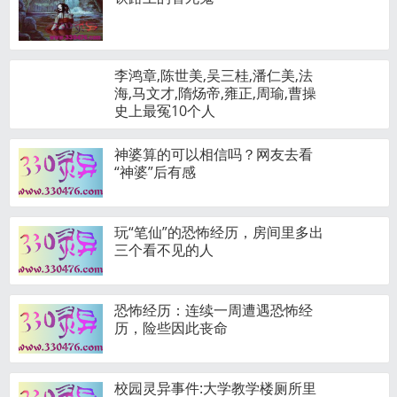
李鸿章,陈世美,吴三桂,潘仁美,法
海,马文才,隋炀帝,雍正,周瑜,曹操
史上最冤10个人
神婆算的可以相信吗？网友去看
“神婆”后有感
玩“笔仙”的恐怖经历，房间里多出
三个看不见的人
恐怖经历：连续一周遭遇恐怖经
历，险些因此丧命
校园灵异事件:大学教学楼厕所里