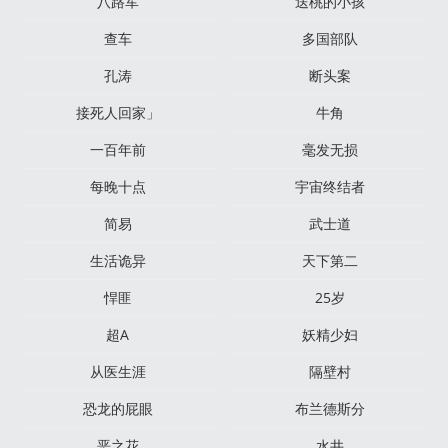
八路军
送桃的小孩
查车
多国部队
孔涛
断头案
接死人回家」
牛角
一百年前
毫发无损
每晚十点
宇宙终结者
简易
武士道
生活诡异
天下第二
悍匪
25岁
超A
妖精少妇
从医生涯
隔壁村
恐龙的屁眼
布兰德斯分
恶之花
水井