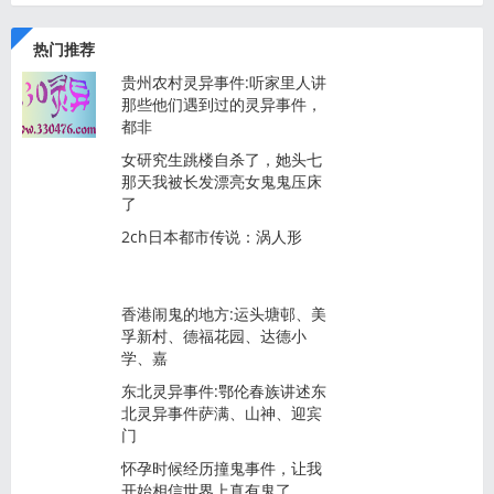
热门推荐
贵州农村灵异事件:听家里人讲
那些他们遇到过的灵异事件，
都非
女研究生跳楼自杀了，她头七
那天我被长发漂亮女鬼鬼压床
了
2ch日本都市传说：涡人形
香港闹鬼的地方:运头塘邨、美
孚新村、德福花园、达德小
学、嘉
东北灵异事件:鄂伦春族讲述东
北灵异事件萨满、山神、迎宾
门
怀孕时候经历撞鬼事件，让我
开始相信世界上真有鬼了...