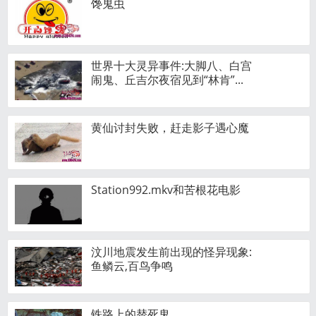
馋鬼虫
世界十大灵异事件:大脚八、白宫
闹鬼、丘吉尔夜宿见到“林肯”...
黄仙讨封失败，赶走影子遇心魔
Station992.mkv和苦根花电影
汶川地震发生前出现的怪异现象:
鱼鳞云,百鸟争鸣
铁路上的替死鬼