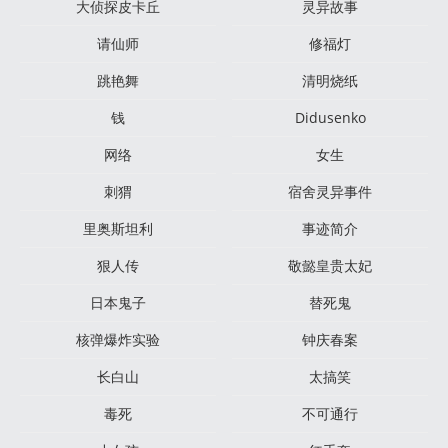
大侦探皮卡丘
灵异故事
请仙师
修福灯
跳艳舞
清明烧纸
钱
Didusenko
网络
女生
刺猬
宿舍灵异事件
里奥斯坦利
事迹简介
狠人传
敬懿皇贵太妃
日本鬼子
替死鬼
核弹爆炸实验
钟庆春案
长白山
太搞笑
毒死
不可通行