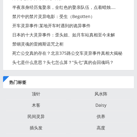
半夜亲身经历鬼娶亲，全红色的娶亲队伍，点着蜡烛....
禁片中的禁片灵异电影：受生（Begotten）
开车灵异事件:某地开车时遇到的诡异事件
日本的十大灵异事件：歪头姐、如月车站真相至今未解
禁锢灵魂的雷姆斯诅咒之柜
死亡公交真的存在？北京375路公交车灵异事件真相大揭秘
头七是什么意思？头七怎么算？“头七”真的会回魂吗？
热门标签
顶针
风水阵
木客
Daisy
民间灵异
供养
插头发
高度