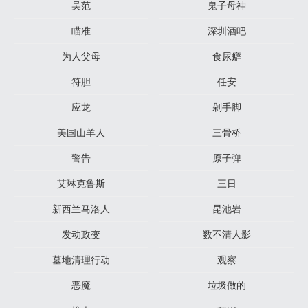
吴范
鬼子母神
瞄准
深圳酒吧
为人父母
食尿癖
符胆
任安
应龙
剁手脚
美国山羊人
三骨桥
警告
原子弹
艾琳克鲁斯
三日
新西兰马洛人
昆池岩
发动政变
数不清人影
墓地清理行动
观察
恶魔
垃圾做的