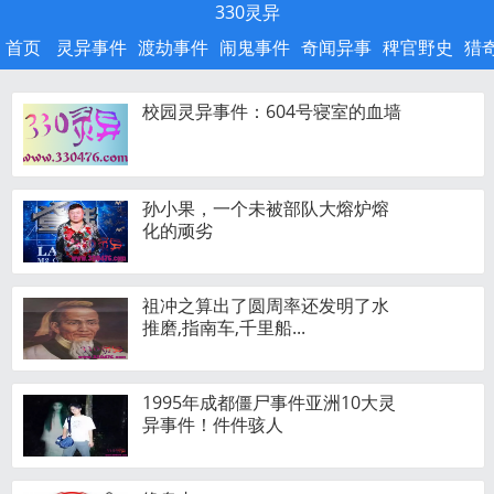
330灵异
首页
灵异事件
渡劫事件
闹鬼事件
奇闻异事
稗官野史
猎
校园灵异事件：604号寝室的血墙
孙小果，一个未被部队大熔炉熔
化的顽劣
祖冲之算出了圆周率还发明了水
推磨,指南车,千里船...
1995年成都僵尸事件亚洲10大灵
异事件！件件骇人