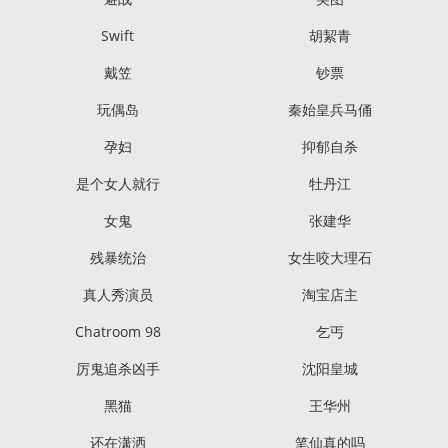
Swift
胡絜青
戴笠
钞票
玩偶岛
秦始皇兵马俑
孕妇
抑郁自杀
是个女人就行
牡丹江
女鬼
张建华
残暴统治
女生咬大理石
真人秀演员
淘宝店主
Chatroom 98
乞丐
厉鬼追杀凶手
沈阳皇城
黑猫
王华州
还在潇洒
笔仙真的吗