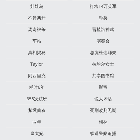
娃娃岛
打垮14万英军
不肯离开
种类
离奇被杀
曹植洛神赋
车站
演奏会
真相揭秘
总统杜达耶夫
Taylor
拉埃尔女士
阿西里克
共享图书馆
耗时6年
影帝
655次航班
说人坏话
紫绶仙衣
死刑改判无期
两年
梅林
皇太妃
躲避警察追捕