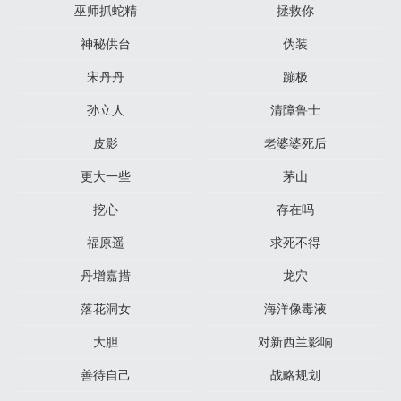
巫师抓蛇精
拯救你
神秘供台
伪装
宋丹丹
蹦极
孙立人
清障鲁士
皮影
老婆婆死后
更大一些
茅山
挖心
存在吗
福原遥
求死不得
丹增嘉措
龙穴
落花洞女
海洋像毒液
大胆
对新西兰影响
善待自己
战略规划