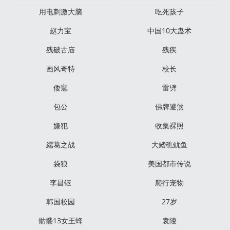
用电刺激大脑
吃死孩子
赵力宝
中国10大蛊术
残破古庙
残疾
画风奇特
校长
倭寇
雷劈
包公
佛牌避煞
嫌犯
收集裸照
繻葛之战
大鳍礁鱿鱼
袋狼
美国都市传说
李昌钰
爬行宠物
韩国校园
27岁
骷髅13女王蜂
袁陵