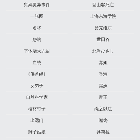
舅妈灵异事件
登山客死亡
一张图
上海东海学院
名将
瑟克维尔
您呐
世田谷
下体增大咒语
北泽ひさし
血统
寡姐
《佛首经》
香港
女弟子
驱妖
自然科学家
帝王
棺材钉子
绳之以法
出远门
嘴馋
辫子姑娘
具荷拉