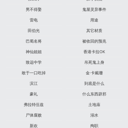
男不得娶
鬼屋灵异事件
雷电
用途
田伯光
其它材质
巴蜀名将
被收回的预兆
神仙姐姐
香港卡拉OK
致远中学
吊死鬼上身
敢于一口吃掉
金·卡戴珊
滨江
到底是什么
豪礼
什么东西辟邪
弗拉特伍兹
土地庙
尸体腐败
溺水
新欢
殉职