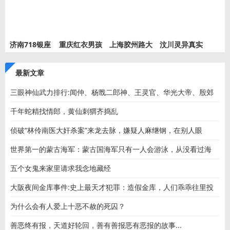
济南718银座
重庆红衣男孩
上海胶州路大
汶川灵异真实
灵异事件
离奇死
火灵异
事件都
最新文章
三眼神仙武力排行:闻仲、杨戬二郎神、王灵官、华光大帝、殷郊
千年蛇精找情郎，黄仙刺猬齐捣乱
侦破“林伶南医大奸杀案”来龙去脉，嫌疑人麻继钢，在别人眼
世界第一的蒙古海军：蒙古国海军只有一人会游泳，从没看过海
五个女鬼来家里请求我念地藏经
大阪夜间金库事件:史上最天才犯罪：造假金库，人们乖乖往里投
为什么会有人爱上十恶不赦的死囚？
善恶终有报，天道好轮回，善有善报恶有恶报的故事...