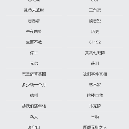
谦恭未篡时
三角恋
志愿者
魏忠贤
午夜凶铃
历史
生而不教
81192
停工
真武七截阵
兄弟
获刑
恋童癖菁英圈
被刺事件真相
多少钱一个月
艺术家
德州
跳楼自救
趁我们还年轻
扑克牌
鸟人
王勃
哀牢山
厚颜无耻之人