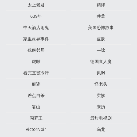
太上老君
药降
639年
井盖
中天酒店闹鬼
美国恐怖故事
家里灵异事件
皮肤
残疾邻居
—咏
虎雕
德国食人魔
看完直冒冷汗
讥讽
痕迹
怪老头
差点自杀
卖惨
靠山
来历
阎罗王
最甜电视剧
VictorNoir
乌龙