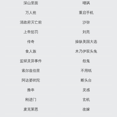
深山里面
嘲讽
万人抢
重启手机
清政府灭亡前
沙弥
上帝惩罚
刘亮
传奇
操纵美国大选
食人族
木乃伊双头兔
监狱灵异事件
怨鬼
索尔兹伯里
不用纸
阿达婆吠陀
断头台
撸串
灵感
刚进门
玄机
麦克莱恩
改嫁