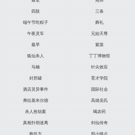
四肢
三条
端午节吃粽子
葬礼
午夜灵车
元始天尊
最早
紫菜
狐仙杀人
丁丁博物馆
马楠
针尖效应
封邪罐
育才学院
酒店灵异事件
国际社会
弗拉基米尔德
高雄吴氏
杀人抢劫案
喝农药
真相扑朔迷离
剑仙传奇
救饥方
胆小慎点