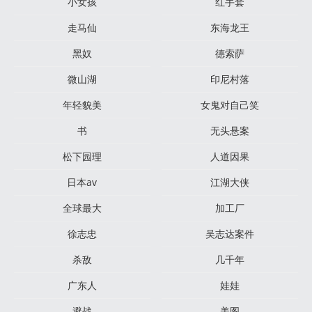
小女孩
红手套
走马仙
东海龙王
黑奴
德索萨
微山湖
印尼村落
年轻貌美
女鬼对自己笑
书
无头悬案
松下园理
人道因果
日本av
江湖大侠
全球最大
加工厂
徐志忠
吴志达案件
杀敌
几千年
广东人
娃娃
避战
美图