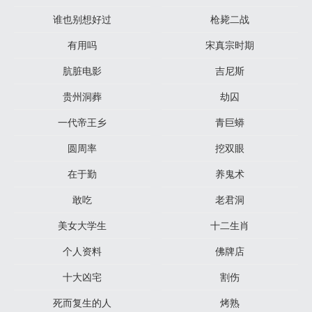
谁也别想好过
枪毙二战
有用吗
宋真宗时期
肮脏电影
吉尼斯
贵州洞葬
劫囚
一代帝王乡
青巨蟒
圆周率
挖双眼
在于勤
养鬼术
敢吃
老君洞
美女大学生
十二生肖
个人资料
佛牌店
十大凶宅
割伤
死而复生的人
烤熟