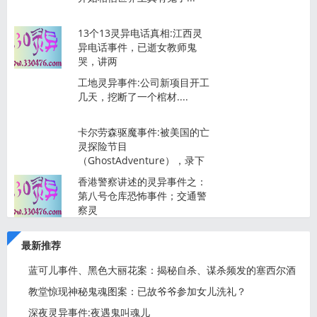
13个13灵异电话真相:江西灵
异电话事件，已逝女教师鬼
哭，讲两
工地灵异事件:公司新项目开工
几天，挖断了一个棺材....
卡尔劳森驱魔事件:被美国的亡
灵探险节目
（GhostAdventure），录下
香港警察讲述的灵异事件之：
第八号仓库恐怖事件；交通警
察灵
最新推荐
蓝可儿事件、黑色大丽花案：揭秘自杀、谋杀频发的塞西尔酒
店
教堂惊现神秘鬼魂图案：已故爷爷参加女儿洗礼？
深夜灵异事件:夜遇鬼叫魂儿