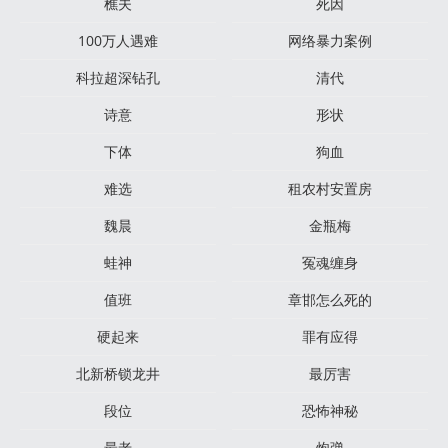
樵夫
死因
100万人遇难
网络暴力案例
科拉超深钻孔
清代
诗意
形状
下体
狗血
难选
租农村安置房
魏晨
金瓶梅
蛙神
冤魂缠身
值班
章邯怎么死的
硬起来
罪有应得
北新桥锁龙井
最厉害
段位
恐怖神秘
最老
炮弹