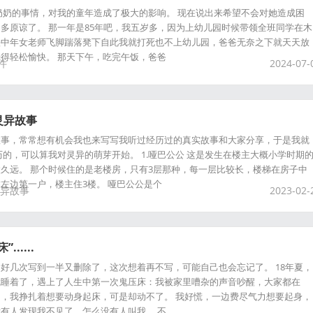
奶奶的事情，对我的童年造成了极大的影响。 现在说出来希望不会对她造成困
多原谅了。 那一年是85年吧，我五岁多，因为上幼儿园时候带领全班同学在木
头中年女老师飞脚踹落凳下自此我就打死也不上幼儿园，爸爸无奈之下就天天放
得轻松愉快。 那天下午，吃完午饭，爸爸
件
2024-07-
灵异故事
故事，常常想有机会我也来写写我听过经历过的真实故事和大家分享，于是我就
历的，可以算我对灵异的萌芽开始。 1.哑巴公公 这是发生在楼主大概小学时期
久远。 那个时候住的是老楼房，只有3层那种，每一层比较长，楼梯在房子中
左边第一户，楼主住3楼。 哑巴公公是个
异故事
2023-02-
.....
好几次写到一半又删除了，这次想着再不写，可能自己也会忘记了。 18年夏，
就睡着了，遇上了人生中第一次鬼压床：我被家里嘈杂的声音吵醒，大家都在
，我挣扎着想要动身起床，可是却动不了。 我好慌，一边费尽气力想要起身，
有人发现我不见了，怎么没有人叫我。 不