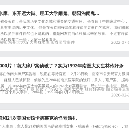
水库、东开运大街、理工大学闹鬼、朝阳沟闹鬼...
省会长春，是我国历史文化名城和重要的交通枢纽。 长春位于中国东北中心，
具有丰厚的历史文化。 但是在长春同样流传着许多灵异事件的谣言。 我们都
所以灵异事件自然也不是真的，都是网友们自己杜撰出来的故事。 不过有许多
，所以搜集了一些，大家一起看看吧。
闹鬼
东开运大街
大房身水库
长春灵异事件
2022-07-
000片！南大碎尸案侦破了？实为1992年南医大女生林伶奸杀
相
群都在传南大碎尸案告破，说正在等待官宣！ 2月23日晚，南京市公安局官方微
，嫌疑人已被抓获，侦破的是28年前南京医学院的强奸，杀人，藏尸案。 据称
属，其DNA与南医大命案嫌疑人的DNA比对高度符合，经过进一步排查，最终
2000片
南大碎尸案
侦破了
1992年
南医大女生
林伶奸杀案
细节揭开真
下这个杀人事件。 28年前，1992年的3月20日晚上
2020-02-
凯莉和21岁美国女孩卡德莱克的怪奇婚礼
个人主页，主人是21岁的美国马萨诸塞州女生 卡德莱克（FelicityKadlec） ，她