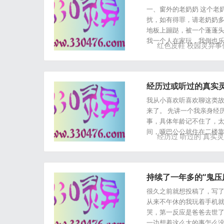
一、窗外的老奶奶 这个老
扰，如有得罪，请老奶奶多
地板上蹦跶，被一个蓬蓬
我一个人在家玩，我倒也乐
红色皮鞋
校园灵异事
经历过或听过的真实
我从小喜欢听喜欢聊这类
来了。 先讲一个我亲身经
事，具体年龄记不住了，太
间，哑巴公公就住在二楼靠
经历过
听过的
真实灵
持续了一年多的“鬼压床”.
很久之前就想投稿了，写了
从来不午休的我玩着手机
哭，第一反应是爸爸去世了
一边想着这么大的事怎么没