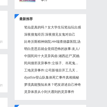
最新推荐
笔仙是真的吗？女大学生玩笔仙玩出感
情，差点被“带走”！
深夜撞鬼经历:深夜撞见女鬼对自己
笑....
比奇沃斯精神病院,HH瑞查德森医院,汤
01
顿州立医院,哈德伍德精神
明白意思后就会觉得恐怖的故事:友人/
我认为鬼是真正存在的/探
中国民间十大灵异风俗:湘西赶尸,冥婚,
悬棺葬,放蛊,落花洞女,圣
民间撞邪灵异事件:立筷子、吊死鬼...
工地灵异事件:公司新项目开工几天，
挖断了一个棺材....
dyatlov登山队集体死亡事件真相揭秘
梦境真能预知未来？吧友讲述自己神奇
01
的“特殊能力”
灵异体质从小到大遇到的灵异事件