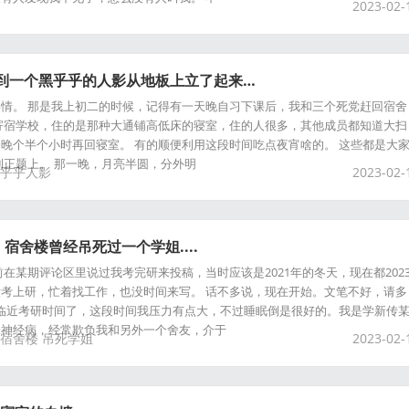
2023-02-
看到一个黑乎乎的人影从地板上立了起来…
情。 那是我上初二的时候，记得有一天晚自习下课后，我和三个死党赶回宿舍
寄宿学校，住的是那种大通铺高低床的寝室，住的人很多，其他成员都知道大扫
晚个半个小时再回寝室。 有的顺便利用这段时间吃点夜宵啥的。 这些都是大
到正题上。 那一晚，月亮半圆，分外明
乎乎人影
2023-02-
宿舍楼曾经吊死过一个学姐....
在某期评论区里说过我考完研来投稿，当时应该是2021年的冬天，现在都202
考上研，忙着找工作，也没时间来写。 话不多说，现在开始。文笔不好，请多
月，快临近考研时间了，这段时间我压力有点大，不过睡眠倒是很好的。我是学新传
个神经病，经常欺负我和另外一个舍友，介于
宿舍楼
吊死学姐
2023-02-