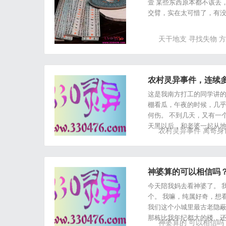
壹 某些东西原本都不该丢
交臂，实在太可惜了，有
天干地支
寻找失物
方
农村灵异事件，连续
这是我南方打工的同学讲的
棚看瓜，午夜的时候，几乎
何伤。 不到几天，又有一
天黑以后，和老婆一起从地
农村灵异事件
离奇身
神婆算的可以相信吗？
今天陪我妈去看神婆了。 
个。 我嘛，纯属好奇，想
我们这个小城里最古老隐蔽
那栋比我年纪都大的楼，
神婆算的
可以相信吗