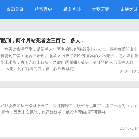
奇闻异事
稗官野史
猎奇八卦
大案要案
未解之谜
”酷刑，两个月站死者达三百七十多人...
是、危害比贪污严重，是清朝末年著名的酷吏和极端排外人士。最初毓贤任山东
毓贤到任说：这容易治理。 他命木匠做了四个齐肩高的大木笼子，把人装在笼
中竖上木头，脚下先放上砖头，然后再逐渐抽去砖头，身体弱的人只需半天就
。 木笼并列在官署门口，像礼仪制度规定
2020-12-
就跟我说表弟从三楼跳下去了，脚踝摔碎了，腰椎骨也断了，流了一地的血，怕
的震惊，因为上次见他，他还好好的，他没有理由想不开跳楼
2019-04-