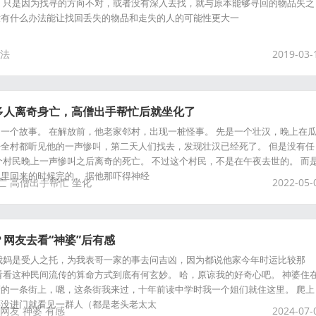
，只是因为找寻的方向不对，或者没有深入去找，就与原本能够寻回的物品失之
没有什么办法能让找回丢失的物品和走失的人的可能性更大一
法
2019-03-
多人离奇身亡，高僧出手帮忙后就坐化了
一个故事。 在解放前，他老家邻村，出现一桩怪事。 先是一个壮汉，晚上在
全村都听见他的一声惨叫，第二天人们找去，发现壮汉已经死了。 但是没有任
个村民晚上一声惨叫之后离奇的死亡。 不过这个村民，不是在午夜去世的。 而
里回来的时候完的。 据他那吓得神经
亡
高僧出手帮忙
坐化
2022-05-
网友去看“神婆”后有感
我妈是受人之托，为我表哥一家的事去问吉凶，因为都说他家今年时运比较那
看看这种民间流传的算命方式到底有何玄妙。 哈，原谅我的好奇心吧。 神婆住
的一条街上，嗯，这条街我来过，十年前读中学时我一个姐们就住这里。 爬上
还没进门就看见一群人（都是老头老太太
网友
神婆
有感
2024-07-