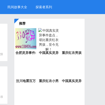
民间故事大全
探索者系列
推荐
合肥灵异事件:
中国真实灵异
重庆红衣男孩
28
新加坡
事件盘
事件是
汶川地震百万
重庆红衣小男
中国真实灵异
“阴兵
孩事件
事件绝
18