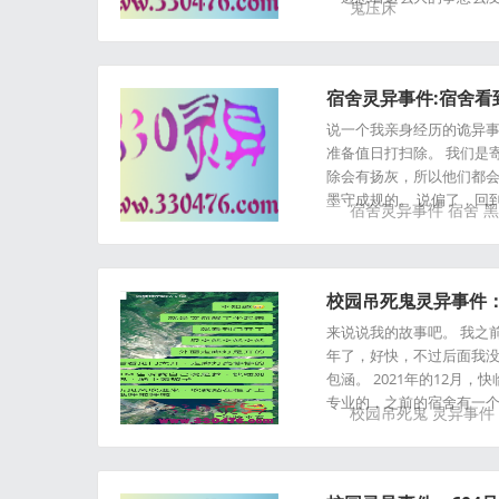
鬼压床
宿舍灵异事件:宿舍
说一个我亲身经历的诡异事
准备值日打扫除。 我们是
除会有扬灰，所以他们都会
墨守成规的。 说偏了，回
宿舍灵异事件
宿舍
黑
校园吊死鬼灵异事件：
来说说我的故事吧。 我之前
年了，好快，不过后面我没
包涵。 2021年的12
专业的，之前的宿舍有一
校园吊死鬼
灵异事件