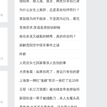
物...
借阳寿、猪儿鬼、显灵，网友分享自己身
边的那些诡异奇闻...
为什么女生上厕所，总是喜欢结伴而行？
18
黄鼠狼为何不能杀，不是因为记仇，看完
才明白其中原因，真不
变身邪术,变成老虎抢劫财物
攸伦杀龙又破船的蝎弩，真的存在吗？
探解贵阳空中怪车事件之谜
炸桥
13
人死后头七回家看亲人告别的事
犬类食腐：如果你死了，身边只有你的爱
犬，它会吃了你吗？
上海第一网红“鬼楼”莘庄一座烂了近20年
的“黑暗教堂”
王翚《长江万里图》被光绪皇帝老师翁同
龢五世孙翁万戈无偿捐
新宿街道一男子被捅数刀，杀人女魔头高
16
冈由佳被捕面露笑容：
养鬼术:太爷爷会养鬼术，还会用小鬼抬