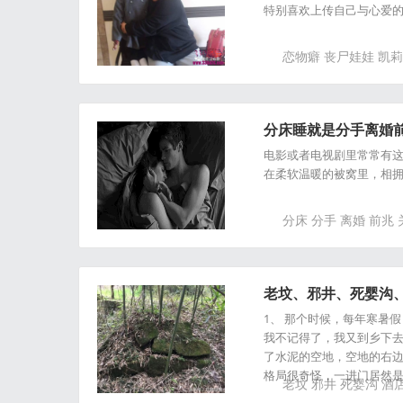
特别喜欢上传自己与心爱的恐
恋物癖
丧尸娃娃
凯莉
分床睡就是分手离婚前
电影或者电视剧里常常有
在柔软温暖的被窝里，相拥入
分床
分手
离婚
前兆
老坟、邪井、死婴沟、
1、 那个时候，每年寒暑
我不记得了，我又到乡下
了水泥的空地，空地的右边
格局很奇怪，一进门居然
老坟
邪井
死婴沟
酒