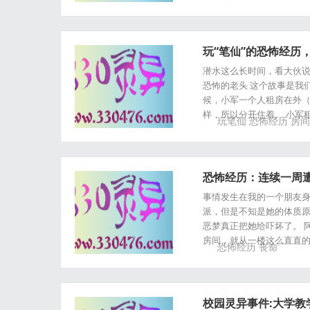
玩“笔仙”的恐怖经历
潜水这么长时间，看大伙说
恐怖的老头 这个故事是我们
候，小军一个人租房在外
样，所以分开住着。 小军
玩笔仙
恐怖经历
房间
恐怖经历：连续一周
事情发生在我的一个朋友身
派，但是不知是她的体质原
恶梦真正把她给吓坏了。 
房间，就从一楼这么直直的
恐怖经历
丧命
校园灵异事件:大学教