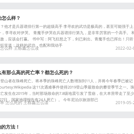
功怎么样？
？他才是兵器谱排行第一的超级高手 李寻欢的武功是极高的，甚至可能强于上
一，李寻欢对伊哭。 青魔手伊哭在兵器谱排行第九，是非常厉害的一个高手。 
敌，应该会打赢。 书中写：阿飞狂怒之下，剑已刺出。青魔手也已挥出！只听
哭狂笑道：这样的武功，也配和我动手
怎么样
王栎鑫怎么读
2022-02-
么有那么高的死亡率？都怎么死的？
登山者在珠峰死亡。将本季的珠峰死亡人数增加到11人，并将今年春季已被记
urtesy:Wikipedia 这11次遇难事件使得2019登山季最致命的攀登季节之一。
亡发生在2015年，当时那场致命的7.8级地震引发了雪崩，在大本营带走了至
4月27日，国家地理报告有24人死亡）。 今年尼泊尔旅游部已
率
怎么死的
王栎鑫怎么读
2019-05-
物的方法！