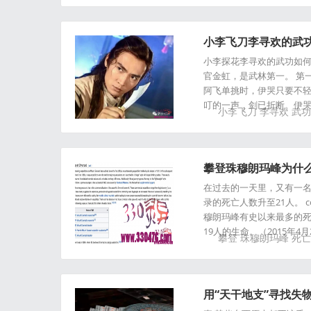
小李飞刀李寻欢的武
小李探花李寻欢的武功如何
官金虹，是武林第一。 第
阿飞单挑时，伊哭只要不轻
叮的一声，剑已折断。伊
小李飞刀
李寻欢
武功
攀登珠穆朗玛峰为什
在过去的一天里，又有一名
录的死亡人数升至21人。 co
穆朗玛峰有史以来最多的死
19人的生命。（2015年
攀登
珠穆朗玛峰
死亡
用“天干地支”寻找失