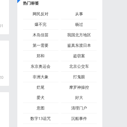
热门标签
网民反对
从事
爆不完
杨过
01
木岛佳苗
我国北方地区
第一需要
鉴真东渡日本
郑和
盗窃案
的
东京奥运会
北京公交车
非洲大象
打鬼眼
20
烂尾
摩罗神操控
爱犬
好大
意图
清理门户
数字13诅咒
沉船事件