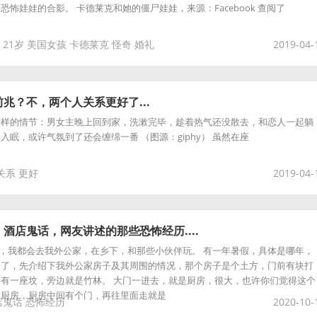
怖娃娃的合影。 卡德莱克和她的僵尸娃娃，来源：Facebook 查阅了
21岁
美国女孩
卡德莱克
怪奇
婚礼
2019-04-
兆？不，两个人关系更好了...
这样的情节：男女主晚上回到家，洗漱完毕，趁着热气还没散去，和恋人一起躺
眠，或许气氛到了还会缠绵一番 （图源：giphy） 虽然在座
关系
更好
2019-04-
酒店鬼话，网友讲述的那些恐怖经历....
假，我都会去我外公家，在乡下，和那些小伙伴玩。 有一年暑假，具体是哪年，
去了，先介绍下我外公家房子及其周围的情况，那个房子是个土方，门前有块打
有一座坟，旁边就是竹林。 大门一进去，就是厨房，很大，也许你们觉得这个
是厨房，厨房中间有个门，再往里面走就是
店鬼话
恐怖经历
2020-10-