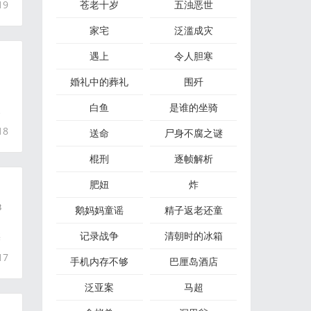
19
苍老十岁
五浊恶世
家宅
泛滥成灾
遇上
令人胆寒
婚礼中的葬礼
围歼
白鱼
是谁的坐骑
家
18
送命
尸身不腐之谜
棍刑
逐帧解析
肥妞
炸
3
鹅妈妈童谣
精子返老还童
记录战争
清朝时的冰箱
某
17
手机内存不够
巴厘岛酒店
泛亚案
马超