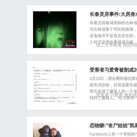
长春灵异事件:大房身
有着北国春城美称的吉林省
与吉林省多个市区相接壤，
道鬼魂并不是真实存在的，
人对于这类故事很感兴趣
理工大学闹鬼
朝阳沟
受害者习爱青被割成2
案！一个细节揭开真
2月23日，朋友圈和微信
发布消息称，目前该案告破
警方发现了嫌疑人的一个亲
受害者
习爱青
被割成
找到了嫌疑人。 给大家讲一
恋物癖:“丧尸娃娃”
Facebook上有一个奇怪的