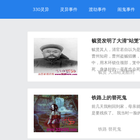
330灵异
灵异事件
渡劫事件
闹鬼事件
毓贤发明了大清“站笼
毓贤其人，清官若自以为
曹州知府，曹州盗贼猖獗，
中，用木环锁住颈部，笼
死，身体好的一昼夜也会死
毓贤
大清站笼酷刑
铁路上的替死鬼
前几天我刚回到家，母亲
是要残疾了。 我当时一脸
铁路
替死鬼