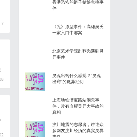
香港恐怖的辫子姑娘鬼魂事
件
17
《咒》原型事件：高雄吴氏
一家六口中邪案
北京艺术学院乱葬岗遇到灵
瓜
异事件
是
灵魂出窍什么感觉？“灵魂
08
出窍”的诡异经历
上海地铁漕宝路站闹鬼事
件，常有血腥灵异大事故的
真相
在
汶川地震的志愿者，讲述众
多网友汶川经历的真实灵异
02
事件