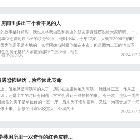
，房间里多出三个看不见的人
的故事都好精彩，我也来将我自己和身边的朋友亲身经历说给大家听听。 一、
单位仓管阿姨儿子的亲身经历。 他叫小军，今年22岁。 大概在2006年的时
（因为他家不是本地的）仓管阿姨当时跟他都在本市，但是因为上班的地点不一
租住的房子是私人家盖的那种二层小楼，他住
看不见的人
2024-07-
遭遇恐怖经历，险些因此丧命
上，但她算是阿姨辈的人了，所以在这里称她为阿姨。 她性格正直、作风正
因，还是出生的时日有问题，常常会遇到一些怪怪的事。 有一次，连续一周的
阿姨住的房子是单位修的一室一厅，后来为了增加福利，又统一为宿舍加了一间
修上来。 新修的卧室比较宽大，外墙的正
2024-07-
学楼厕所里一双奇怪的红色皮鞋...