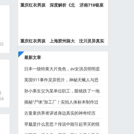
重庆红衣男孩
深度解析《北
济南718银座
事件最
京公交
灵异事件
知
重庆红衣男孩
上海胶州路大
汶川灵异真实
02
离奇死
火灵异
事件都
最新文章
日本一级特黄大片免色，av女演员明明是
博
大妈却p个童颜巨乳萝莉
美国911事件灵异照片，神秘天蛾人与恐
怖撒旦脸
孙小果生父为某单位职工，眼镜跌了一地
相
24
揭秘“尸体”加工厂！实拍人体标本制作过
程
古曼童供养者讲述身边真实的神奇经历
旱魃是什么意思？传说中能引起旱灾的怪