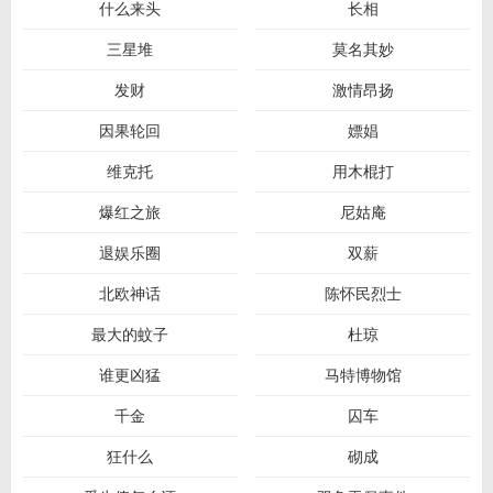
什么来头
长相
三星堆
莫名其妙
发财
激情昂扬
因果轮回
嫖娼
维克托
用木棍打
爆红之旅
尼姑庵
退娱乐圈
双薪
北欧神话
陈怀民烈士
最大的蚊子
杜琼
谁更凶猛
马特博物馆
千金
囚车
狂什么
砌成