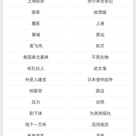
上海租房
孙小果变形记
接客
收禁罐
魔医
上身
屠城
黄仙
黄飞鸿
耗尽
泰国泰北素林
不死生物
哈扎比人
处女鬼
外星人建造
日本侵华战争
纸吸管
路边
压力
合照
割下体
为弟弟报仇
地下一万米
花俏诡异
夜鬼搭车
寻死