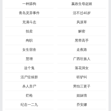
一种舔狗
嬴政生母赵姬
青岛灵异事件
活不过40岁
充满斗志
风滚草
拍卖
解密
殉职
黑带高手
女生宿舍
走夜路
慧增
广西壮族人
这个鬼
落花洞女
活尸症候群
听驴叫
杀人弃尸
男怕三更子
烂枪
姐妹情
纪念一二九
乔安娜