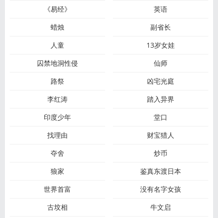
《易经》
英语
蜡烛
副省长
人童
13岁女娃
囚禁地洞性侵
仙师
路祭
凶宅光庭
李红涛
踏入异界
印度少年
堂口
找理由
财宝猎人
夺舍
炒币
狼家
鉴真东渡日本
世界首富
没有名字女孩
古坟相
牛文启