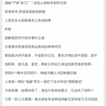
揭秘“尸体”加工厂！实拍人体标本制作过程
变身邪术,变成老虎抢劫财物
人死后头七回家看亲人告别的事
炸桥
探解贵阳空中怪车事件之谜
古曼童供养者讲述身边真实的神奇经历
黄鼠狼为何不能杀，不是因为记仇，看完才明白其中原因，真不
借阳寿、猪儿鬼、显灵，网友分享自己身边的那些诡异奇闻...
美国911事件灵异照片，神秘天蛾人与恐怖撒旦脸
上海第一网红“鬼楼”莘庄一座烂了近20年的“黑暗教堂”
犬类食腐：如果你死了，身边只有你的爱犬，它会吃了你吗？
王翚《长江万里图》被光绪皇帝老师翁同龢五世孙翁万戈无偿捐