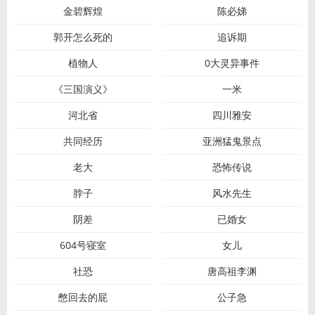
金碧辉煌
陈必娣
郭开怎么死的
追诉期
植物人
0大灵异事件
《三国演义》
一米
河北省
四川雅安
共同经历
亚洲猛鬼景点
老大
恐怖传说
脖子
风水先生
阴差
已婚女
604号寝室
女儿
社恐
唐高祖李渊
憋回去的屁
公子急