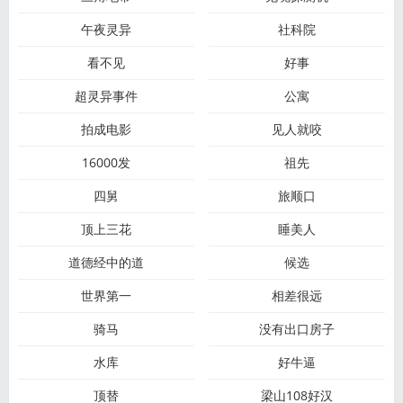
午夜灵异
社科院
看不见
好事
超灵异事件
公寓
拍成电影
见人就咬
16000发
祖先
四舅
旅顺口
顶上三花
睡美人
道德经中的道
候选
世界第一
相差很远
骑马
没有出口房子
水库
好牛逼
顶替
梁山108好汉