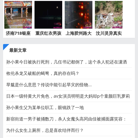
孩事件
事件绝
事件最
京公交
济南718银座
重庆红衣男孩
上海胶州路大
汶川灵异真实
灵异事件
离奇死
火灵异
事件都
最新文章
孙小果今日被执行死刑，几任书记都倒了，这个杀人犯还在潇洒
攸伦杀龙又破船的蝎弩，真的存在吗？
旱魃是什么意思？传说中能引起旱灾的怪物...
日本一级特黄大片免色，av女演员明明是大妈却p个童颜巨乳萝莉
孙小果生父为某单位职工，眼镜跌了一地
新宿街道一男子被捅数刀，杀人女魔头高冈由佳被捕面露笑容：
为什么女生上厕所，总是喜欢结伴而行？