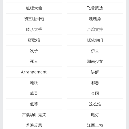
狐狸大仙
飞黄腾达
初三睡到饱
魂魄勇
畸形大手
台湾支持
密歇根
皈依佛门
次子
伊豆
死人
湖南少女
Arrangement
讲解
地板
邪恶
威灵
金国
低等
这么难
古战场听鬼哭
电灯
普遍反思
江西上饶