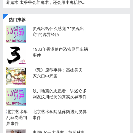
养鬼术:太爷爷会养鬼术，还会用小鬼抬轿...
热门推荐
灵魂出窍什么感觉？“灵魂出
窍”的诡异经历
1983年香港傅声恐怖灵异车祸
事件
《咒》原型事件：高雄吴氏一
家六口中邪案
汶川地震的志愿者，讲述众多
网友汶川经历的真实灵异事件
北京艺术学院乱葬岗遇到灵异
事件
中国ufo三大悬案：黄延秋事