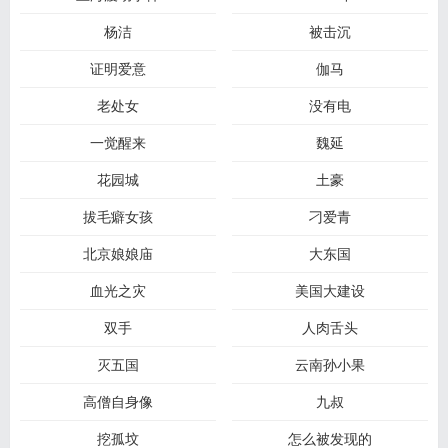
杨洁
被击沉
证明爱意
伽马
老处女
没有电
一觉醒来
魏延
花园城
土豪
拔毛癖女孩
刁爱青
北京娘娘庙
大东国
血光之灾
美国大建设
双手
人肉舌头
灭五国
云南孙小果
高僧自身像
九叔
挖孤坟
怎么被发现的