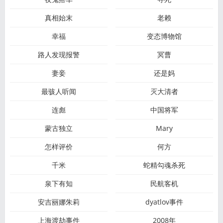
真相始末
老赖
幸福
变态博物馆
路人发现报警
冥曹
妻妾
还是妈
最骇人听闻
灭大清者
连彪
中国将军
蒙古独立
Mary
怎样评价
何方
千米
蛇精勾魂杀死
泉下有知
民航客机
安吉丽娜朱莉
dyatlov事件
上海渡劫事件
2008年