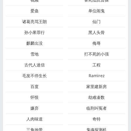
爱蛊
单位闹鬼
诸葛亮骂王朗
仙门
孙小果罪行
黑人头骨
麒麟出没
侮辱
雪地
打不死的小强
古代人迷信
工程
毛发不停生长
Ramirez
百度
家里建新房
怀恨
劫难凑数
嫌弃
临刑叫冤者
人肉味道
奇特
三角地带
鬼魂探测机