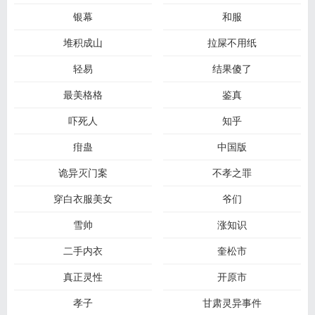
银幕
和服
堆积成山
拉屎不用纸
轻易
结果傻了
最美格格
鉴真
吓死人
知乎
疳蛊
中国版
诡异灭门案
不孝之罪
穿白衣服美女
爷们
雪帅
涨知识
二手内衣
奎松市
真正灵性
开原市
孝子
甘肃灵异事件