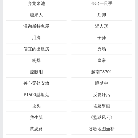
奔龙泉池
长出一只手
糖果人
后卿
温彻斯特鬼屋
涡人形
泪滴
子孙
便宜的出租房
秀场
杨烁
皇帝
流眼泪
越南T8701
善心无处安放
睡梦中
P1500型坦克
反复奸污
坟头
埃及壁画
救生艇
《监狱风云》
黄思路
谷歌地图坐标