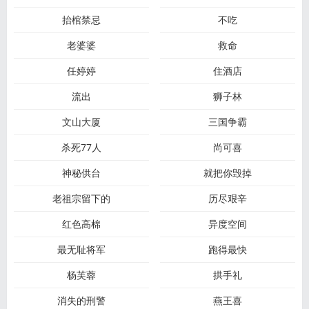
抬棺禁忌
不吃
老婆婆
救命
任婷婷
住酒店
流出
狮子林
文山大厦
三国争霸
杀死77人
尚可喜
神秘供台
就把你毁掉
老祖宗留下的
历尽艰辛
红色高棉
异度空间
最无耻将军
跑得最快
杨芙蓉
拱手礼
消失的刑警
燕王喜