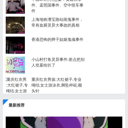
件、孟照国事件、空中怪车事
件
上海地铁漕宝路站闹鬼事件，
常有血腥灵异大事故的真相
香港恐怖的辫子姑娘鬼魂事件
小山村打鱼灵异事件:差点把别
人坟墓给扒了
重庆红衣男孩:大红裙子,专业
绳结,女士游泳衣,脚坠秤砣,额
头针
最新推荐