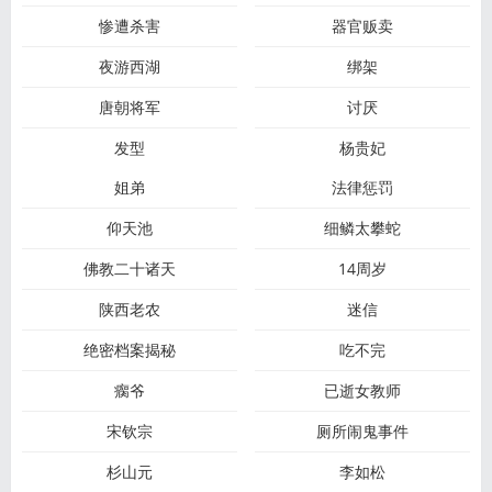
惨遭杀害
器官贩卖
夜游西湖
绑架
唐朝将军
讨厌
发型
杨贵妃
姐弟
法律惩罚
仰天池
细鳞太攀蛇
佛教二十诸天
14周岁
陕西老农
迷信
绝密档案揭秘
吃不完
瘸爷
已逝女教师
宋钦宗
厕所闹鬼事件
杉山元
李如松