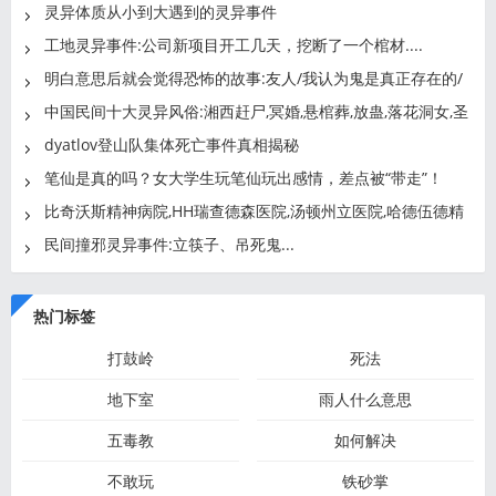
灵异体质从小到大遇到的灵异事件
工地灵异事件:公司新项目开工几天，挖断了一个棺材....
明白意思后就会觉得恐怖的故事:友人/我认为鬼是真正存在的/
探
中国民间十大灵异风俗:湘西赶尸,冥婚,悬棺葬,放蛊,落花洞女,圣
dyatlov登山队集体死亡事件真相揭秘
笔仙是真的吗？女大学生玩笔仙玩出感情，差点被“带走”！
比奇沃斯精神病院,HH瑞查德森医院,汤顿州立医院,哈德伍德精
神
民间撞邪灵异事件:立筷子、吊死鬼...
热门标签
打鼓岭
死法
地下室
雨人什么意思
五毒教
如何解决
不敢玩
铁砂掌