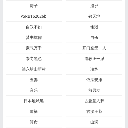
房子
撞邪
PSRB162026b
敬天地
自叹不如
销毁
焚书坑儒
自杀
豪气万千
开门空无一人
崇尚黑色
道教正一派
浦东崂山新村
冶炼
丑妻
依法安排
音乐
前男友
日本地域黑
古曼童入梦
道禄
篡汉王莽
算命
山洞