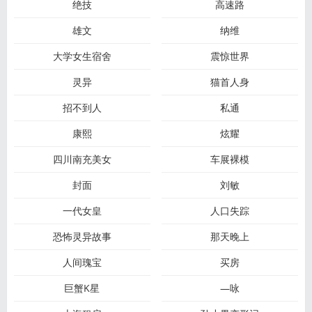
绝技
高速路
雄文
纳维
大学女生宿舍
震惊世界
灵异
猫首人身
招不到人
私通
康熙
炫耀
四川南充美女
车展裸模
封面
刘敏
一代女皇
人口失踪
恐怖灵异故事
那天晚上
人间瑰宝
买房
巨蟹K星
—咏