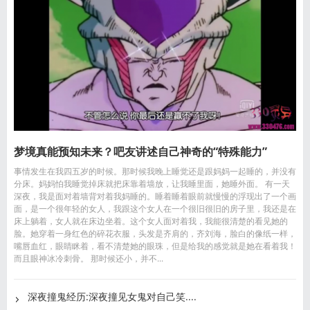
梦境真能预知未来？吧友讲述自己神奇的“特殊能力”
事情发生在我四五岁的时候。那时候我晚上睡觉还是跟妈妈一起睡的，并没有
分床。妈妈怕我睡觉掉床就把床靠着墙放，让我睡里面，她睡外面。 有一天
深夜，我是面对着墙背对着我妈睡的。睡着睡着眼前就慢慢的浮现出了一个画
面，是一个很年轻的女人，我跟这个女人在一个很旧很旧的房子里，我还是在
床上躺着，女人就在床边坐着。这个女人面对着我，我能很清楚的看见她的
脸。她穿着一身红色的碎花衣服，头发是齐肩的，齐刘海，脸白的像纸一样，
嘴唇血红，眼睛眯着，看不清楚她的眼珠，但是给我的感觉就是她在看着我！
而且眼神冰冷刺骨。 那时候还小，并不...
深夜撞鬼经历:深夜撞见女鬼对自己笑....