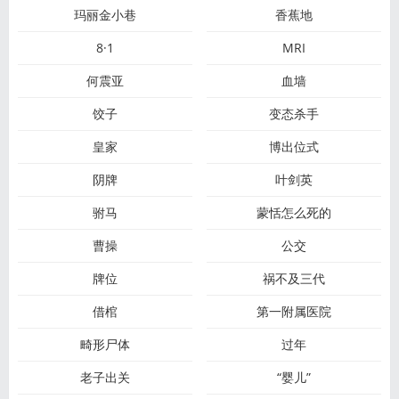
玛丽金小巷
香蕉地
8·1
MRI
何震亚
血墙
饺子
变态杀手
皇家
博出位式
阴牌
叶剑英
驸马
蒙恬怎么死的
曹操
公交
牌位
祸不及三代
借棺
第一附属医院
畸形尸体
过年
老子出关
“婴儿”