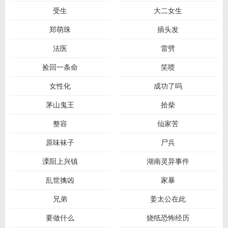
受生
大二女生
郑萌珠
插头发
法医
雷劈
捡回一条命
笑喷
女性化
成功了吗
茅山鬼王
拾柴
整容
仙家苦
原味袜子
尸兵
溧阳上兴镇
湖南灵异事件
乱世擒凶
家暴
兄弟
姜太公在此
要做什么
烧纸恐怖经历