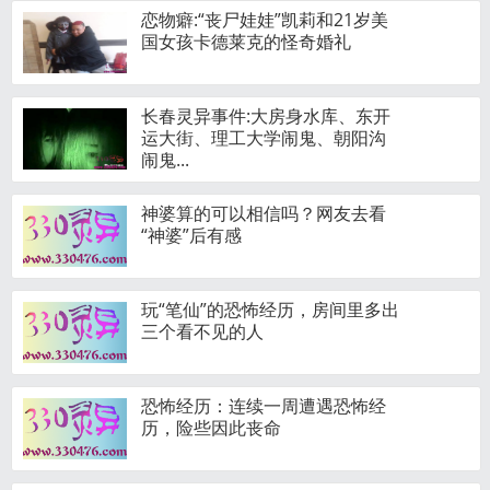
恋物癖:“丧尸娃娃”凯莉和21岁美
国女孩卡德莱克的怪奇婚礼
长春灵异事件:大房身水库、东开
运大街、理工大学闹鬼、朝阳沟
闹鬼...
神婆算的可以相信吗？网友去看
“神婆”后有感
玩“笔仙”的恐怖经历，房间里多出
三个看不见的人
恐怖经历：连续一周遭遇恐怖经
历，险些因此丧命