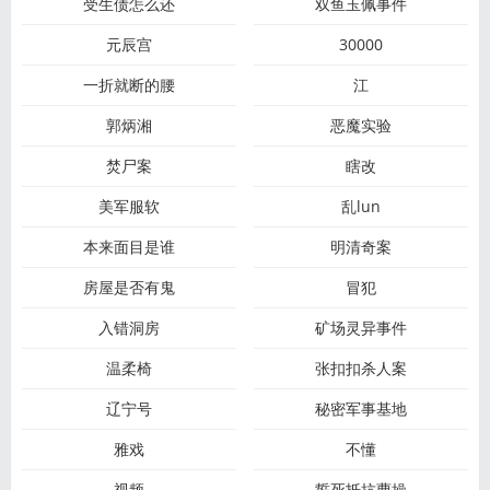
受生债怎么还
双鱼玉佩事件
元辰宫
30000
一折就断的腰
江
郭炳湘
恶魔实验
焚尸案
瞎改
美军服软
乱lun
本来面目是谁
明清奇案
房屋是否有鬼
冒犯
入错洞房
矿场灵异事件
温柔椅
张扣扣杀人案
辽宁号
秘密军事基地
雅戏
不懂
视频
誓死抵抗曹操