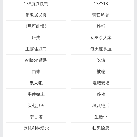
158页判决书
13个13
闹鬼居民楼
营口坠龙
《尽可能慢》
挫折
奸夫
女巫杀人案
玉塞住肛门
每天流鼻血
Wilson遭遇
吃辣
由来
被端
纵火犯
堆肥栽培
事件始末
移动
头七那天
埃及艳后
宁古塔
生活中
奥托利林塔尔
扫黑除恶