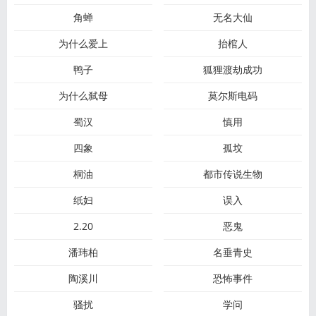
角蝉
无名大仙
为什么爱上
抬棺人
鸭子
狐狸渡劫成功
为什么弑母
莫尔斯电码
蜀汉
慎用
四象
孤坟
桐油
都市传说生物
纸妇
误入
2.20
恶鬼
潘玮柏
名垂青史
陶溪川
恐怖事件
骚扰
学问