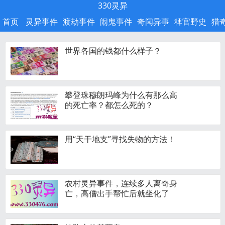
330灵异
首页
灵异事件
渡劫事件
闹鬼事件
奇闻异事
稗官野史
猎
世界各国的钱都什么样子？
攀登珠穆朗玛峰为什么有那么高
的死亡率？都怎么死的？
用“天干地支”寻找失物的方法！
农村灵异事件，连续多人离奇身
亡，高僧出手帮忙后就坐化了