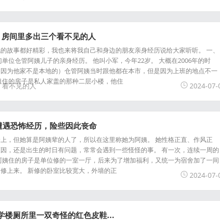
，房间里多出三个看不见的人
的故事都好精彩，我也来将我自己和身边的朋友亲身经历说给大家听听。 一、
单位仓管阿姨儿子的亲身经历。 他叫小军，今年22岁。 大概在2006年的时
（因为他家不是本地的）仓管阿姨当时跟他都在本市，但是因为上班的地点不一
租住的房子是私人家盖的那种二层小楼，他住
看不见的人
2024-07-
遭遇恐怖经历，险些因此丧命
上，但她算是阿姨辈的人了，所以在这里称她为阿姨。 她性格正直、作风正
因，还是出生的时日有问题，常常会遇到一些怪怪的事。 有一次，连续一周的
阿姨住的房子是单位修的一室一厅，后来为了增加福利，又统一为宿舍加了一间
修上来。 新修的卧室比较宽大，外墙的正
2024-07-
学楼厕所里一双奇怪的红色皮鞋...