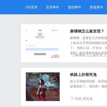
330灵异
灵异事件
渡劫事件
闹鬼事件
麻继钢怎么被发现？
麻继钢，是最近几天的热搜
上私自公开罪犯的隐私信
了。 也有人说，不合法，
学院）医学系88年级大四学
麻继钢
怎么被发现
王
铁路上的替死鬼
前几天我刚回到家，母亲
是要残疾了。 我当时一脸
铁路
替死鬼