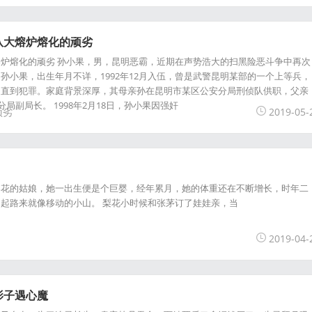
队大熔炉熔化的顽劣
炉熔化的顽劣 孙小果，男，昆明恶霸，近期在声势浩大的扫黑险恶斗争中再次
孙小果，出生年月不详，1992年12月入伍，曾是武警昆明某部的一个上等兵，
，直到犯罪。家庭背景深厚，其母亲孙在昆明市某区公安分局刑侦队供职，父亲
分局副局长。 1998年2月18日，孙小果因强奸
顽劣
2019-05-
梨花的姑娘，她一出生便是个巨婴，经年累月，她的体重还在不断增长，时年二
起路来就像移动的小山。 梨花小时候和张茅订了娃娃亲，当
2019-04-
影子遇心魔