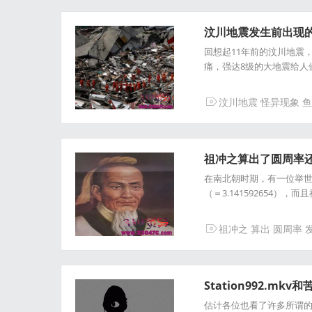
汶川地震发生前出现的
回想起11年前的汶川地震
痛，强达8级的大地震给人
汶川地震
怪异现象
鱼
祖冲之算出了圆周率还发
在南北朝时期，有一位举世
（＝3.141592654
祖冲之
算出
圆周率
Station992.mk
估计各位也看了许多所谓