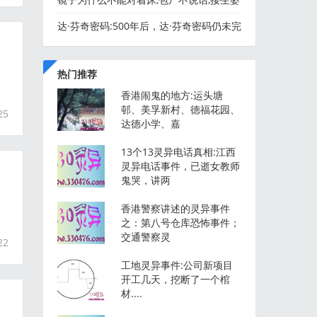
和屠夫的红手套,见鬼
达·芬奇密码:500年后，达·芬奇密码仍未完
全解开
热门推荐
香港闹鬼的地方:运头塘
邨、美孚新村、德福花园、
25
达德小学、嘉
13个13灵异电话真相:江西
灵异电话事件，已逝女教师
鬼哭，讲两
香港警察讲述的灵异事件
之：第八号仓库恐怖事件；
交通警察灵
22
工地灵异事件:公司新项目
开工几天，挖断了一个棺
材....