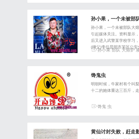
孙小果，一个未被部
孙小果，一个未被部队大熔
引起媒体关注。资料显示，
后又进入武警某学校学习
(继父)李任昆明市某区公安
孙小果
部队
大熔炉
馋鬼虫
明朝时候，牛家村有个叫
十二的她体重达三百斤，走
馋鬼
虫
黄仙讨封失败，赶走