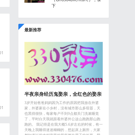
下
最新推荐
01
半夜亲身经历鬼娶亲，全红色的娶亲
3岁开始爸爸妈妈因为工作的原因把我放在外婆
队伍，点着蜡烛....
01
家，外婆家在小乡村，没有城市那么多喧嚣，天
也黑得很快，每家每户不到9点都关门洗漱睡觉
了，平时白天我就跟着外婆外公这山跑跑那山跑
跑的。 我记得是在我大概5.6岁左右的时候，有一
天晚上我睡得迷迷糊糊的，想起床上厕所，大家