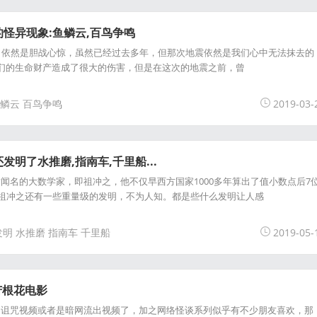
怪异现象:鱼鳞云,百鸟争鸣
，依然是胆战心惊，虽然已经过去多年，但那次地震依然是我们心中无法抹去的
们的生命财产造成了很大的伤害，但是在这次的地震之前，曾
鳞云
百鸟争鸣
2019-03-
明了水推磨,指南车,千里船...
闻名的大数学家，即祖冲之，他不仅早西方国家1000多年算出了值小数点后7
），而且祖冲之还有一些重量级的发明，不为人知。都是些什么发明让人感
发明
水推磨
指南车
千里船
2019-05-
v和苦根花电影
的诅咒视频或者是暗网流出视频了，加之网络怪谈系列似乎有不少朋友喜欢，那