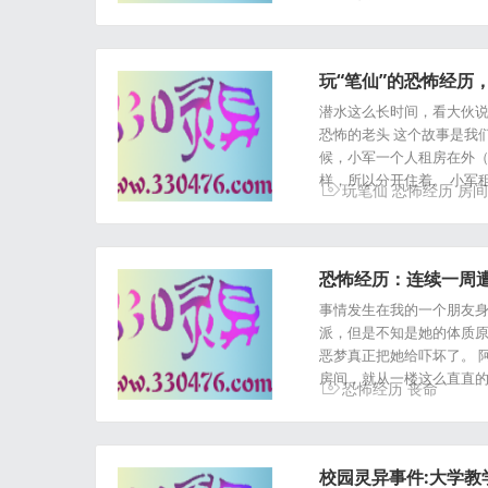
玩“笔仙”的恐怖经历
潜水这么长时间，看大伙说
恐怖的老头 这个故事是我们
候，小军一个人租房在外
样，所以分开住着。 小军
玩笔仙
恐怖经历
房间
恐怖经历：连续一周
事情发生在我的一个朋友身
派，但是不知是她的体质原
恶梦真正把她给吓坏了。 
房间，就从一楼这么直直的
恐怖经历
丧命
校园灵异事件:大学教