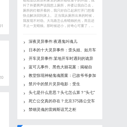
都知道以前农村家里的厕所都在屋子的外面，我
叫了外婆两声说我想上厕所，外婆让我自己去，
厕所的灯都开着的，我只好自己起床打开门想着
快点解决回到床上。 正当我从厕所出来的时候，
我发现不对劲。大马路怎么有蜡烛的光，而且还
01
不止一支蜡烛。那时候还小，好奇心可重了，...
深夜灵异事件:夜遇鬼叫魂儿
日本的十大灵异事件：歪头姐、如月车
站真相至今未解
开车灵异事件:某地开车时遇到的诡异
的
事件
蓝可儿事件、黑色大丽花案：揭秘自
杀、谋杀频发的塞西尔酒店
教堂惊现神秘鬼魂图案：已故爷爷参加
20
女儿洗礼？
禁片中的禁片灵异电影：受生
（Begotten）
头七是什么意思？头七怎么算？“头七”
真的会回魂吗？
死亡公交真的存在？北京375路公交车
灵异事件真相大揭秘
禁锢灵魂的雷姆斯诅咒之柜