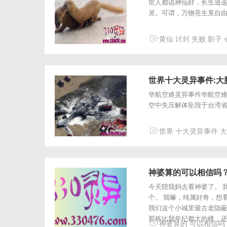
世人都说神仙好，长生逍
灵。可谓，万物苍生竟自
黄仙
讨封
失败
影子
世界十大灵异事件:大脚
华航空难灵异事件华航空难
空中失压解体坠毁于台湾省
世界
十大灵异事件
大
神婆算的可以相信吗？
今天陪我妈去看神婆了。 
个。 我嘛，纯属好奇，想
我们这个小城里最古老隐蔽
那栋比我年纪都大的楼，
神婆算的
可以相信吗