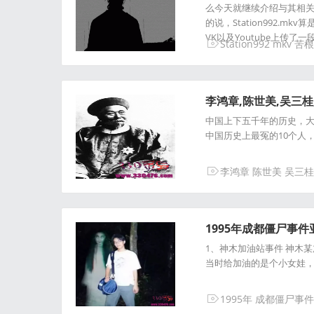
么今天就继续介绍与其相关的两
的说，Station992.
VK以及Youtube上传
Station992
mkv
苦根
李鸿章,陈世美,吴三桂
中国上下五千年的历史，
中国历史上最冤的10个人
李鸿章
陈世美
吴三桂
1995年成都僵尸事
1、神木加油站事件 神木
当时给加油的是个小女娃
1995年
成都僵尸事件