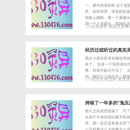
一、窗外的老奶奶 这个老
扰，如有得罪，请老奶奶多
地板上蹦跶，被一个蓬蓬
我一个人在家玩，我倒也乐
红色皮鞋
校园灵异事
经历过或听过的真实
我从小喜欢听喜欢聊这类
来了。 先讲一个我亲身经
事，具体年龄记不住了，太
间，哑巴公公就住在二楼靠
经历过
听过的
真实灵
持续了一年多的“鬼压床”.
很久之前就想投稿了，写了
从来不午休的我玩着手机
哭，第一反应是爸爸去世了
一边想着这么大的事怎么没