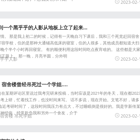
2023-02-
看到一个黑乎乎的人影从地板上立了起来…
情。 那是我上初二的时候，记得有一天晚自习下课后，我和三个死党赶回宿舍
寄宿学校，住的是那种大通铺高低床的寝室，住的人很多，其他成员都知道大扫
晚个半个小时再回寝室。 有的顺便利用这段时间吃点夜宵啥的。 这些都是大
到正题上。 那一晚，月亮半圆，分外明
乎乎人影
2023-02-
宿舍楼曾经吊死过一个学姐....
在某期评论区里说过我考完研来投稿，当时应该是2021年的冬天，现在都202
考上研，忙着找工作，也没时间来写。 话不多说，现在开始。文笔不好，请多
月，快临近考研时间了，这段时间我压力有点大，不过睡眠倒是很好的。我是学新传
个神经病，经常欺负我和另外一个舍友，介于
宿舍楼
吊死学姐
2023-02-