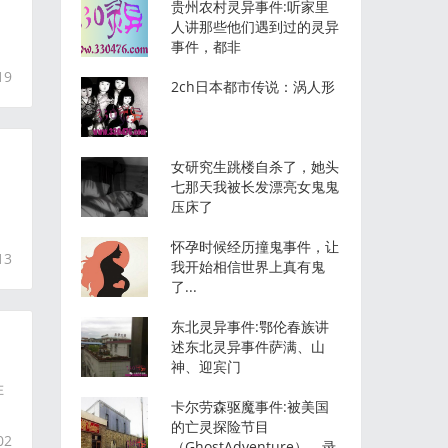
贵州农村灵异事件:听家里
人讲那些他们遇到过的灵异
事件，都非
19
2ch日本都市传说：涡人形
女研究生跳楼自杀了，她头
七那天我被长发漂亮女鬼鬼
压床了
怀孕时候经历撞鬼事件，让
13
我开始相信世界上真有鬼
了...
东北灵异事件:鄂伦春族讲
述东北灵异事件萨满、山
神、迎宾门
在
卡尔劳森驱魔事件:被美国
的亡灵探险节目
02
（GhostAdventure），录