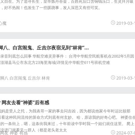
遥又自在。为了追寻长生，皇帝炼丹吞金，百姓死后口含铜钱压口，生灵拜月吸
由，好不热闹！也发生了一些蹊跷事，发人深思又有些可笑。
心魔
2019-03-
八、白宫闹鬼、丘吉尔夜宿见到“林肯”...
录音到底怎么回事 华航空难灵异事件： 台湾中华航空民航客机在2002年5月因
澎湖县马公市东北方23海里海域(详情见中华航空611号班机空难
脚八
白宫闹鬼
丘吉尔
林肯
2019-03-
网友去看“神婆”后有感
我妈是受人之托，为我表哥一家的事去问吉凶，因为都说他家今年时运比较那
看看这种民间流传的算命方式到底有何玄妙。 哈，原谅我的好奇心吧。 神婆住
的一条街上，嗯，这条街我来过，十年前读中学时我一个姐们就住这里。 爬上
还没进门就看见一群人（都是老头老太太
网友
神婆
有感
2024-07-