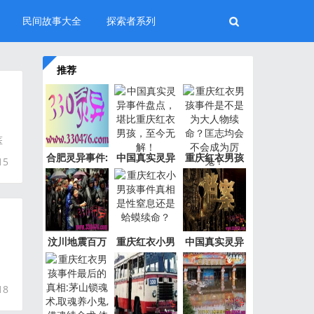
民间故事大全
探索者系列
推荐
医
合肥灵异事件:
中国真实灵异
重庆红衣男孩
15
新加坡
事件盘
事件是
汶川地震百万
重庆红衣小男
中国真实灵异
“阴兵
孩事件
事件绝
18