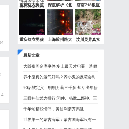
重庆红衣男孩
深度解析《北
济南718银座
事件最
京公交
灵异事件
重庆红衣男孩
上海胶州路大
汶川灵异真实
24
离奇死
火灵异
事件都
最新文章
大阪夜间金库事件:史上最天才犯罪：造假
位
金库，人们乖乖往里投
养小鬼真的运气好吗？养小鬼的反噬会对
家人不好吗
90后被定义：明明月薪三千多 却活出年薪
14
百万的姿态
三眼神仙武力排行:闻仲、杨戬二郎神、王
灵官、华光大帝、殷郊
千年蛇精找情郎，黄仙刺猬齐捣乱
世界第一的蒙古海军：蒙古国海军只有一