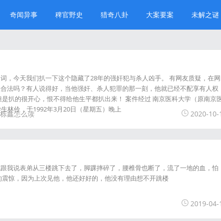
奇闻异事
稗官野史
猎奇八卦
大案要案
未解之谜
词，今天我们扒一下这个隐藏了28年的强奸犯与杀人凶手。 有网友质疑，在网
息合法吗？有人说得好，当他强奸、杀人犯罪的那一刻，他就已经不配享有人权
但是扒的很开心，恨不得给他生平都扒出来！ 案件经过 南京医科大学（原南京
生林伶，于1992年3月20日（星期五）晚上
栎鑫怎么读
2020-10-
就跟我说表弟从三楼跳下去了，脚踝摔碎了，腰椎骨也断了，流了一地的血，怕
的震惊，因为上次见他，他还好好的，他没有理由想不开跳楼
2019-04-