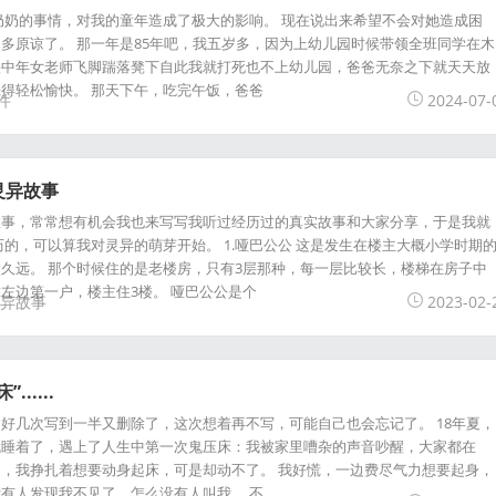
奶奶的事情，对我的童年造成了极大的影响。 现在说出来希望不会对她造成困
多原谅了。 那一年是85年吧，我五岁多，因为上幼儿园时候带领全班同学在木
头中年女老师飞脚踹落凳下自此我就打死也不上幼儿园，爸爸无奈之下就天天放
得轻松愉快。 那天下午，吃完午饭，爸爸
件
2024-07-
灵异故事
故事，常常想有机会我也来写写我听过经历过的真实故事和大家分享，于是我就
历的，可以算我对灵异的萌芽开始。 1.哑巴公公 这是发生在楼主大概小学时期
久远。 那个时候住的是老楼房，只有3层那种，每一层比较长，楼梯在房子中
左边第一户，楼主住3楼。 哑巴公公是个
异故事
2023-02-
.....
好几次写到一半又删除了，这次想着再不写，可能自己也会忘记了。 18年夏，
就睡着了，遇上了人生中第一次鬼压床：我被家里嘈杂的声音吵醒，大家都在
，我挣扎着想要动身起床，可是却动不了。 我好慌，一边费尽气力想要起身，
有人发现我不见了，怎么没有人叫我。 不