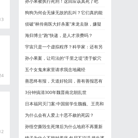
人会游泳，从没看过海
孙小果被执行死刑！这回应该真死了吧
狗狗为何会无缘无故的乱叫？它们真的能
13
看见鬼吗？！胆小慎看
侦破“林伶南医大奸杀案”来龙去脉，嫌疑
人麻继钢，在别人眼
海归博士“跑”快递，是人才浪费吗？
宇宙只是一个虚拟程序？科学家：还有另
外一种可能让人绝望！
孙小果案，让司法的“千里之堤”溃于蚁穴
五个女鬼来家里请求我念地藏经
24
善恶终有报，天道好轮回，善有善报恶有
恶报的故事...
3分钟搞清300年魏晋南北朝乱世
日本福冈灭门案:中国留学生魏巍、王亮和
，
杨宁在日本被执死刑
为什么会有人爱上十恶不赦的死囚？
孙悟空撕毁生死簿后为什么地府不再重新
12
写一本生死簿？看下四
镜子为什么不能对着床,包尸不说话,接生婆