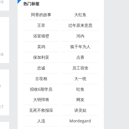
19
热门标签
阿香的故事
大红鱼
王菲
过年原来意思
浴室墙壁
河内
家
卖鸡
狐千年为人
18
保加利亚
点香
忠诚
员工宿舍
古坟相
大一统
3
招收6期学员
吐鱼
某
大明悍将
网友
17
见死不救报应
讲灵姑
人流
Mordegard