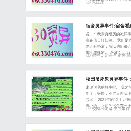
鬼压床
宿舍灵异事件:宿舍
说一个我亲身经历的诡异事
准备值日打扫除。 我们是
除会有扬灰，所以他们都会
墨守成规的。 说偏了，回
宿舍灵异事件
宿舍
黑
校园吊死鬼灵异事件：
来说说我的故事吧。 我之前
年了，好快，不过后面我没
包涵。 2021年的12
专业的，之前的宿舍有一
校园吊死鬼
灵异事件