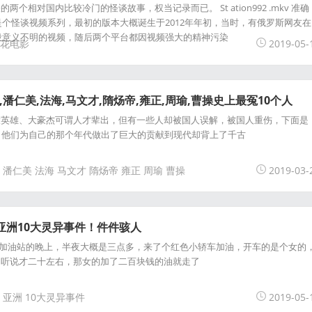
个相对国内比较冷门的怪谈故事，权当记录而已。 St ation992 .mkv 准确
mkv算是个怪谈视频系列，最初的版本大概诞生于2012年年初，当时，有俄罗斯网友在
了一段意义不明的视频，随后两个平台都因视频强大的精神污染
花电影
2019-05-
,潘仁美,法海,马文才,隋炀帝,雍正,周瑜,曹操史上最冤10个人
大英雄、大豪杰可谓人才辈出，但有一些人却被国人误解，被国人重伤，下面是
，他们为自己的那个年代做出了巨大的贡献到现代却背上了千古
潘仁美
法海
马文才
隋炀帝
雍正
周瑜
曹操
2019-03-
件亚洲10大灵异事件！件件骇人
某加油站的晚上，半夜大概是三点多，来了个红色小轿车加油，开车的是个女的
，听说才二十左右，那女的加了二百块钱的油就走了
亚洲
10大灵异事件
2019-05-