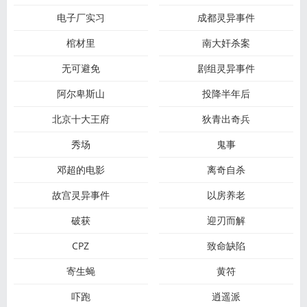
电子厂实习
成都灵异事件
棺材里
南大奸杀案
无可避免
剧组灵异事件
阿尔卑斯山
投降半年后
北京十大王府
狄青出奇兵
秀场
鬼事
邓超的电影
离奇自杀
故宫灵异事件
以房养老
破获
迎刃而解
CPZ
致命缺陷
寄生蝇
黄符
吓跑
逍遥派