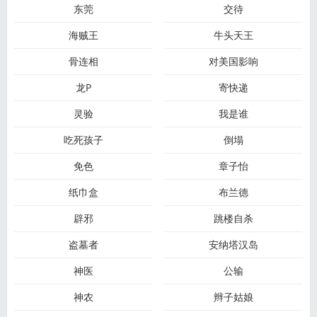
东莞
交待
海贼王
牛头天王
骨连相
对美国影响
龙P
寄快递
灵验
我是谁
吃死孩子
倒塌
免色
章子怡
纸巾盒
布兰德
辟邪
跳楼自杀
盗墓者
安纳塔汉岛
神医
公输
神农
辫子姑娘