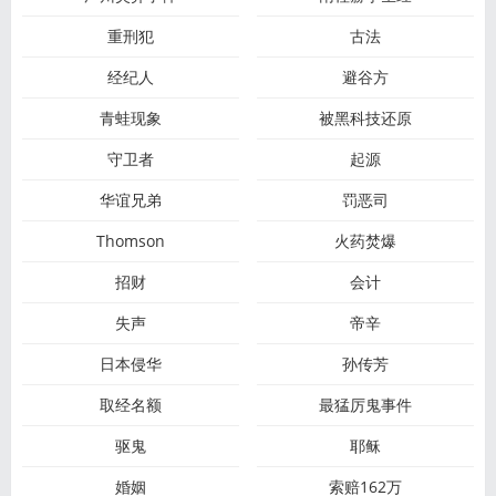
重刑犯
古法
经纪人
避谷方
青蛙现象
被黑科技还原
守卫者
起源
华谊兄弟
罚恶司
Thomson
火药焚爆
招财
会计
失声
帝辛
日本侵华
孙传芳
取经名额
最猛厉鬼事件
驱鬼
耶稣
婚姻
索赔162万