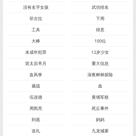
没有名字女孩
武功排名
菲古拉
下周
工具
得意
大棒
100位
未成年犯罪
12岁少女
宣太后芈月
重大信息
血风筝
深夜树林探险
避战
血
伍连德
黄埔军校
周凯亮
死丘事件
到底
妈妈
送礼
九龙城寨