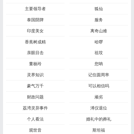
主要领导者
狐仙
泰国阴牌
服务
印度美女
离奇山难
香蕉树成精
哈啰
亲眼目击
祖坟
董杨玲
您呐
灵界知识
记住圆周率
豪气万千
可以相信吗
财政问题
顽劣
荔湾灵异事件
溥仪退位
个人看法
婚礼中的葬礼
观世音
斯坦福