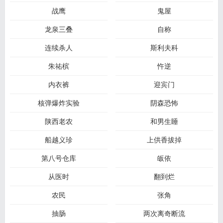
战鹰
鬼屋
龙泉三叠
自称
连续杀人
斯利夫科
朱祐槟
忤逆
内衣裤
迎宾门
核弹爆炸实验
阴森恐怖
陕西老农
和男生睡
船越义珍
上供香拔掉
第八号仓库
皈依
从医时
翻到烂
农民
张角
抽肠
两次离奇断流