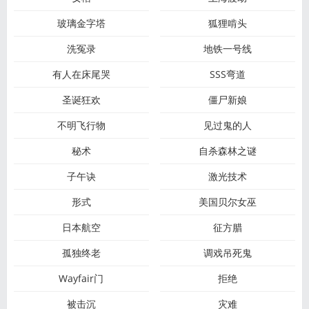
玻璃金字塔
狐狸啃头
洗冤录
地铁一号线
有人在床尾哭
SSS弯道
圣诞狂欢
僵尸新娘
不明飞行物
见过鬼的人
秘术
自杀森林之谜
子午诀
激光技术
形式
美国贝尔女巫
日本航空
征方腊
孤独终老
调戏吊死鬼
Wayfair门
拒绝
被击沉
灾难