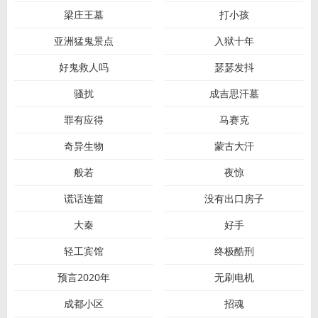
梁庄王墓
打小孩
亚洲猛鬼景点
入狱十年
好鬼救人吗
瑟瑟发抖
骚扰
成吉思汗墓
罪有应得
马赛克
奇异生物
蒙古大汗
般若
夜惊
谎话连篇
没有出口房子
大秦
好手
轻工宾馆
终极酷刑
预言2020年
无刷电机
成都小区
招魂