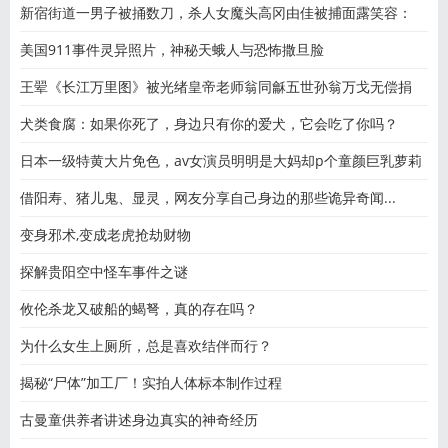
新宿街道一男子被捅数刀，杀人女魔头高冈由佳被捕面露笑容：
美国911事件灵异照片，神秘天蛾人与恐怖撒旦脸
王翚《长江万里图》被光绪皇帝老师翁同龢五世孙翁万戈无偿捐
犬类食腐：如果你死了，身边只有你的爱犬，它会吃了你吗？
日本一级特黄大片免色，av女演员明明是大妈却p个童颜巨乳萝莉
借阳寿、猪儿鬼、显灵，网友分享自己身边的那些诡异奇闻...
变身邪术,变成老虎抢劫财物
探解贵阳空中怪车事件之谜
攸伦杀龙又破船的蝎弩，真的存在吗？
为什么女生上厕所，总是喜欢结伴而行？
揭秘“尸体”加工厂！实拍人体标本制作过程
古曼童供养者讲述身边真实的神奇经历