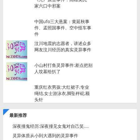
家六口中邪案
中国ufo三大悬案：黄延秋事
件、孟照国事件、空中怪车事
件
汶川地震的志愿者，讲述众多
网友汶川经历的真实灵异事件
小山村打鱼灵异事件:差点把别
人坟墓给扒了
重庆红衣男孩:大红裙子,专业
绳结,女士游泳衣,脚坠秤砣,额
头针
最新推荐
深夜撞鬼经历:深夜撞见女鬼对自己笑....
灵异体质从小到大遇到的灵异事件