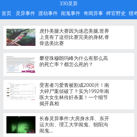
330灵异
首页
灵异事件
渡劫事件
闹鬼事件
奇闻异事
稗官野史
猎
虎扑美腿大赛因为迷恋美腿,世界
上竟有了这些比赛完美的身材,脊
骨选美比赛
攀登珠穆朗玛峰为什么有那么高
的死亡率？都怎么死的？
受害者习爱青被割成2000片！南
大碎尸案侦破了？实为1992年南
医大女生林伶奸杀案！一个细节
揭开真相
长春灵异事件:大房身水库、东开
运大街、理工大学闹鬼、朝阳沟
闹鬼...