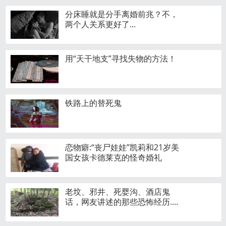
分床睡就是分手离婚前兆？不，
两个人关系更好了...
用“天干地支”寻找失物的方法！
铁路上的替死鬼
恋物癖:“丧尸娃娃”凯莉和21岁美
国女孩卡德莱克的怪奇婚礼
老坟、邪井、死婴沟、酒店鬼
话，网友讲述的那些恐怖经历....