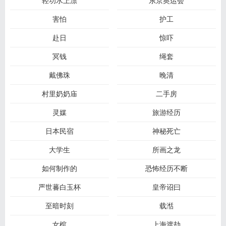
轻功水上漂
东京奥运会
害怕
护工
赴日
惊吓
冥钱
绳套
戴佛珠
晚清
村里奶奶庙
二手房
灵媒
旅游经历
日本民宿
神秘死亡
大学生
所画之龙
如何制作的
恐怖经历不断
严世蕃白玉杯
皇帝诏曰
至暗时刻
载湉
女棺
上海渡劫