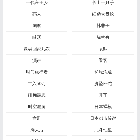
一代帝王乡
长出一只手
惑人
细鳞太攀蛇
国君
韩非子
畸形
烧替身
灵魂回家几次
袁熙
演讲
看客
时间旅行者
和蛇沟通
年入50万
脚坠秤砣
缅甸最恶
开车
时空漏洞
日本裸模
宫刑
日本都市传说
冯太后
北斗七星