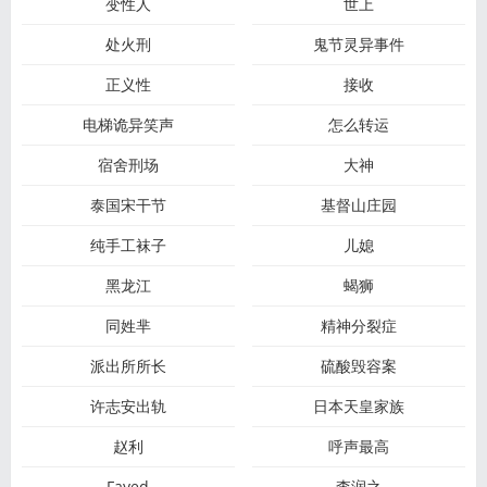
变性人
世上
处火刑
鬼节灵异事件
正义性
接收
电梯诡异笑声
怎么转运
宿舍刑场
大神
泰国宋干节
基督山庄园
纯手工袜子
儿媳
黑龙江
蝎狮
同姓芈
精神分裂症
派出所所长
硫酸毁容案
许志安出轨
日本天皇家族
赵利
呼声最高
Fayed
李润之