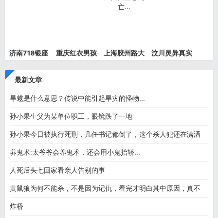
孩事件
事件绝
事件最
京公交
济南718银座
重庆红衣男孩
上海胶州路大
汶川灵异真实
灵异事件
离奇死
火灵异
事件都
最新文章
旱魃是什么意思？传说中能引起旱灾的怪物...
孙小果生父为某单位职工，眼镜跌了一地
孙小果今日被执行死刑，几任书记都倒了，这个杀人犯还在潇洒
养鬼术:太爷爷会养鬼术，还会用小鬼抬轿...
人死后头七回家看亲人告别的事
黄鼠狼为何不能杀，不是因为记仇，看完才明白其中原因，真不
炸桥