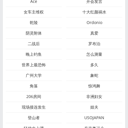
Ace
开会发言
女车主维权
十大红颜祸水
乾陵
Ordonio
阴灵附体
真爱
二战后
罗布泊
晚上钓鱼
怎么测量
世界上最恐怖
多久
广州大学
象蛇
角落
惊鸿舞
206房间
非洲妇女
现场接连发生
姐夫
登山者
USOJAPAN