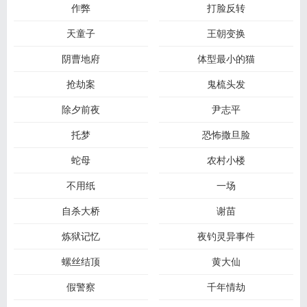
作弊
打脸反转
天童子
王朝变换
阴曹地府
体型最小的猫
抢劫案
鬼梳头发
除夕前夜
尹志平
托梦
恐怖撒旦脸
蛇母
农村小楼
不用纸
一场
自杀大桥
谢苗
炼狱记忆
夜钓灵异事件
螺丝结顶
黄大仙
假警察
千年情劫