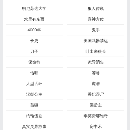
明尼苏达大学
狼人传说
水里有东西
喜神方位
4000年
鬼手
长史
美国武器禁运
刀子
吐出来很长
保命符
诡异消失
借呗
饕餮
大型舌环
虎雕
汉朝公主
香妃湿尸
苗疆
蜀后主
约翰伍兹
季莫费耶维奇
真实灵异故事
房中术