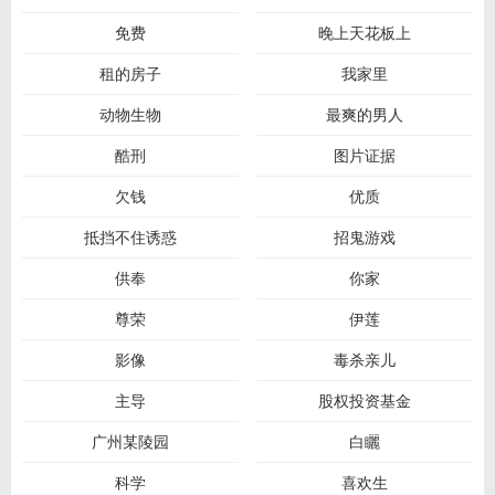
免费
晚上天花板上
租的房子
我家里
动物生物
最爽的男人
酷刑
图片证据
欠钱
优质
抵挡不住诱惑
招鬼游戏
供奉
你家
尊荣
伊莲
影像
毒杀亲儿
主导
股权投资基金
广州某陵园
白矖
科学
喜欢生