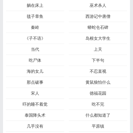
躺在床上
巫术杀人
毯子章鱼
西游记中唐僧
秦岭
蟒蛇仓石碑
《子不语》
岛根女大学生
当代
上天
吃尸体
下半句
海的女儿
不忍直视
那点破事
黄鼠狼怕什么
宋人
德福花园
吓的睡不着觉
吃不完
泰国降头术
什么都知道了
几乎没有
平原镇