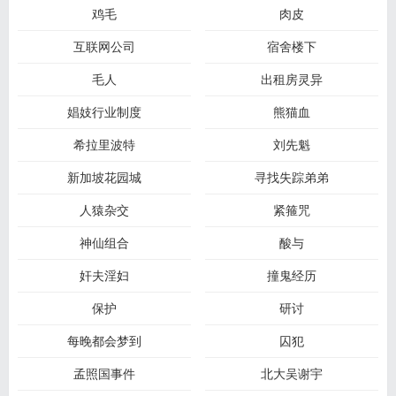
鸡毛
肉皮
互联网公司
宿舍楼下
毛人
出租房灵异
娼妓行业制度
熊猫血
希拉里波特
刘先魁
新加坡花园城
寻找失踪弟弟
人猿杂交
紧箍咒
神仙组合
酸与
奸夫淫妇
撞鬼经历
保护
研讨
每晚都会梦到
囚犯
孟照国事件
北大吴谢宇