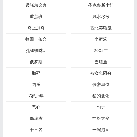
紧张怎么办
圣克鲁斯小姐
重点班
风水尽毁
奇上加奇
西北养猫鬼
捡回一条命
李彦宏
孔雀蜘蛛...
2005年
俄罗斯
巴瑶族
胎死
被女鬼附身
幽威
保密单位
7岁那年
猪的变化
恶心
勾走
邵瑞杰
性格大变
十三名
一碗泡面