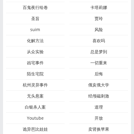
百鬼夜行绘卷
卡塔莉娜
圣旨
贾玲
suim
风险
化解方法
喜欢吗
从众实验
总是梦到
凶宅事件
一切重来
陌生宅院
后悔
杭州灵异事件
俄亥俄大学
无头悬案
经颅磁刺激
白银杀人案
道理
Youtube
开放
诡异芭比娃娃
卖肾换苹果