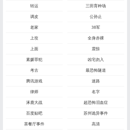
转运
三田育种场
调皮
公孙止
老家
38军
上坟
全身赤裸
上面
震惊
素媛罪犯
凶宅勿入
考古
最恐怖隧道
腾讯游戏
迷路
律师
名字
涿鹿大战
超恐怖泪血症
百度贴吧
苏州诡异事件
茶餐厅事件
高清