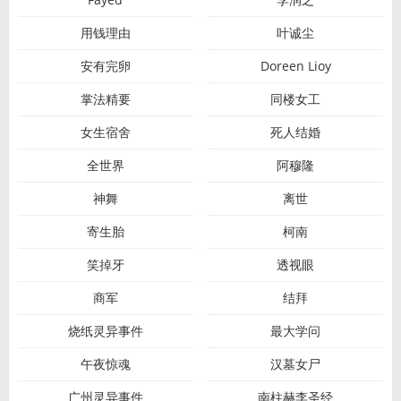
用钱理由
叶诚尘
安有完卵
Doreen Lioy
掌法精要
同楼女工
女生宿舍
死人结婚
全世界
阿穆隆
神舞
离世
寄生胎
柯南
笑掉牙
透视眼
商军
结拜
烧纸灵异事件
最大学问
午夜惊魂
汉墓女尸
广州灵异事件
南柱赫李圣经