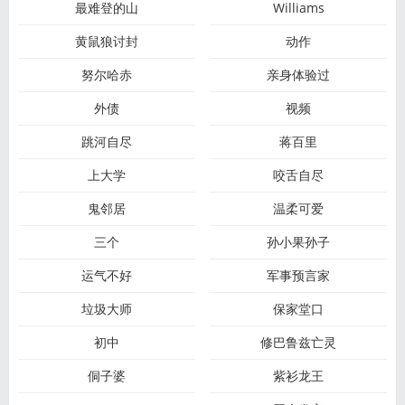
最难登的山
Williams
黄鼠狼讨封
动作
努尔哈赤
亲身体验过
外债
视频
跳河自尽
蒋百里
上大学
咬舌自尽
鬼邻居
温柔可爱
三个
孙小果孙子
运气不好
军事预言家
垃圾大师
保家堂口
初中
修巴鲁兹亡灵
侗子婆
紫衫龙王