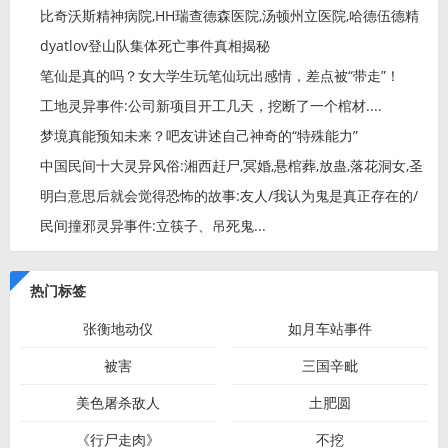
比奇沃斯精神病院,HH瑞查德森医院,汤顿州立医院,哈德伍德精
神
dyatlov登山队集体死亡事件真相揭秘
笔仙是真的吗？女大学生玩笔仙玩出感情，差点被“带走”！
工地灵异事件:公司新项目开工几天，挖断了一个棺材....
梦境真能预知未来？吧友讲述自己神奇的“特殊能力”
中国民间十大灵异风俗:湘西赶尸,冥婚,悬棺葬,放蛊,落花洞女,圣
明白意思后就会觉得恐怖的故事:友人/我认为鬼是真正存在的/
探
民间撞邪灵异事件:立筷子、吊死鬼...
热门标签
张衡地动仪
如月车站事件
被害
三国辛毗
美色屠杀敌人
土肥圆
《行尸走肉》
不挖