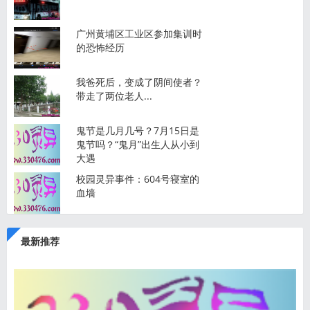
广州黄埔区工业区参加集训时
的恐怖经历
我爸死后，变成了阴间使者？
带走了两位老人...
鬼节是几月几号？7月15日是
鬼节吗？“鬼月”出生人从小到
大遇
校园灵异事件：604号寝室的
血墙
最新推荐