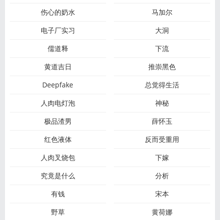
伤心的奶水
马加尔
电子厂实习
大洞
儒道释
下流
黄道吉日
推崇黑色
Deepfake
总觉得生活
人肉电灯泡
神秘
极品渣男
薛怀玉
红色液体
反而受重用
人肉叉烧包
下嫁
究竟是什么
分析
有钱
宋本
野草
黄荷娜