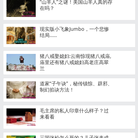
“山羊人”之谜！美国山羊人真的存
在吗？
现实版小飞象Jumbo，一个悲惨
结局......
猪八戒娶媳妇:云南惊现猪八戒庙,
庙里还有猪八戒媳妇高老庄高翠
兰
道家“子午诀”，秘传镇惊、辟邪、
制幻掐诀方法！
毛主席的私人印章什么样子？过
来看看
三国张松怎么死的？儿子张表成