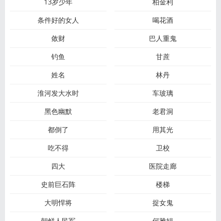
13岁少年
柏金利
条件好的女人
喝花酒
敛财
巴人重鬼
钓鱼
甘蔗
姓名
林丹
淮河发大水时
车玻璃
黑色幽默
老君洞
都倒了
用其光
吃不得
卫校
四大
医院走廊
史前巨石阵
楼梯
大明悍将
捉女鬼
朝鲜人民军
何雅娟