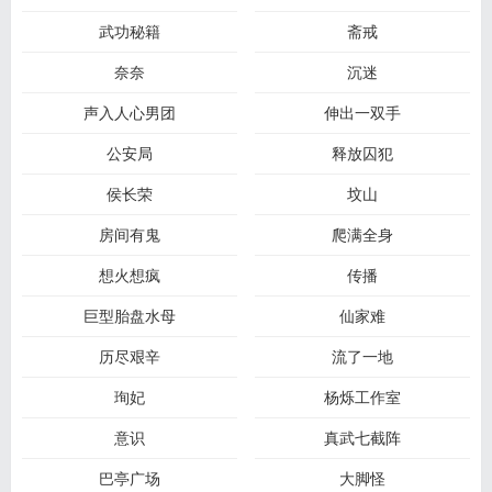
武功秘籍
斋戒
奈奈
沉迷
声入人心男团
伸出一双手
公安局
释放囚犯
侯长荣
坟山
房间有鬼
爬满全身
想火想疯
传播
巨型胎盘水母
仙家难
历尽艰辛
流了一地
珣妃
杨烁工作室
意识
真武七截阵
巴亭广场
大脚怪