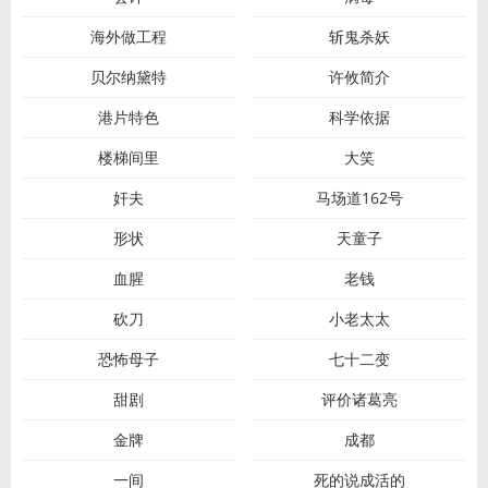
海外做工程
斩鬼杀妖
贝尔纳黛特
许攸简介
港片特色
科学依据
楼梯间里
大笑
奸夫
马场道162号
形状
天童子
血腥
老钱
砍刀
小老太太
恐怖母子
七十二变
甜剧
评价诸葛亮
金牌
成都
一间
死的说成活的