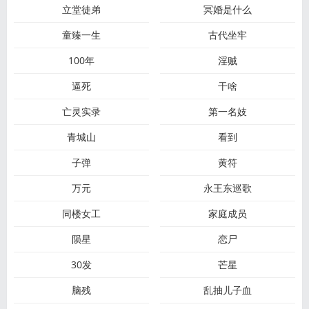
立堂徒弟
冥婚是什么
童臻一生
古代坐牢
100年
淫贼
逼死
干啥
亡灵实录
第一名妓
青城山
看到
子弹
黄符
万元
永王东巡歌
同楼女工
家庭成员
陨星
恋尸
30发
芒星
脑残
乱抽儿子血