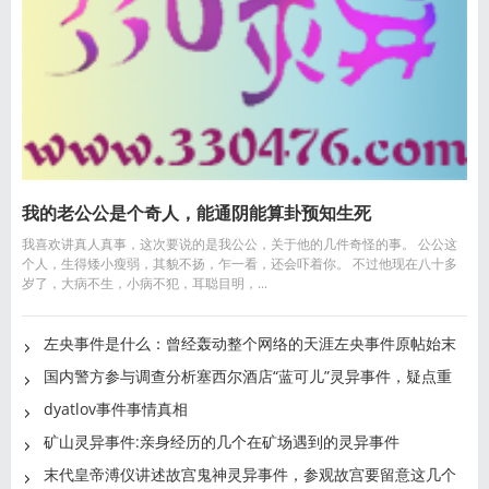
我的老公公是个奇人，能通阴能算卦预知生死
我喜欢讲真人真事，这次要说的是我公公，关于他的几件奇怪的事。 公公这
个人，生得矮小瘦弱，其貌不扬，乍一看，还会吓着你。 不过他现在八十多
岁了，大病不生，小病不犯，耳聪目明，...
左央事件是什么：曾经轰动整个网络的天涯左央事件原帖始末
国内警方参与调查分析塞西尔酒店“蓝可儿”灵异事件，疑点重
dyatlov事件事情真相
矿山灵异事件:亲身经历的几个在矿场遇到的灵异事件
末代皇帝溥仪讲述故宫鬼神灵异事件，参观故宫要留意这几个