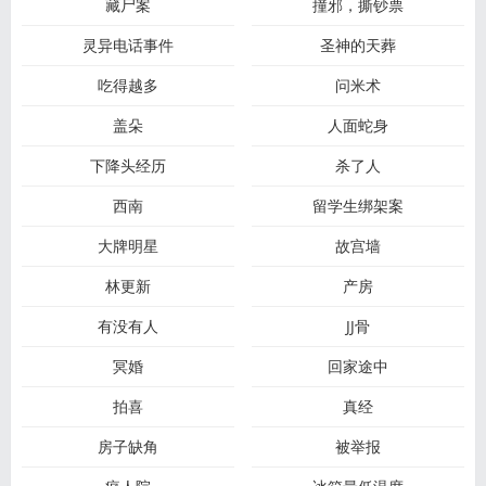
藏尸案
撞邪，撕钞票
灵异电话事件
圣神的天葬
吃得越多
问米术
盖朵
人面蛇身
下降头经历
杀了人
西南
留学生绑架案
大牌明星
故宫墙
林更新
产房
有没有人
JJ骨
冥婚
回家途中
拍喜
真经
房子缺角
被举报