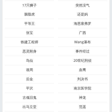
17只狮子
突然没气
胭脂虎
还是妈
平等王
海恩塞弗罗
张宝
广西
铁建工程师
Wang瀑布
恶灵附身
事件经过
鸟仙
20世纪刑侦
谯周
血鹰
后金
判决书
平沢
南京医学院
古魂旧鬼
神龙
出马立堂
范遥