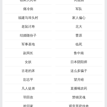
痛冷病
军队
福建马埠头村
家人偏心
老鼠讨寿
北大
结婚随份子
曹原
军事基地
临死
副局长
鲁中南
女妖
日本阴阳师
古老的床
这么多骗子
彭志平
望月鳝
凡人徒弟
直播喝农药
羽田孜
禁锢灵魂
抢回家
观音菩萨传奇