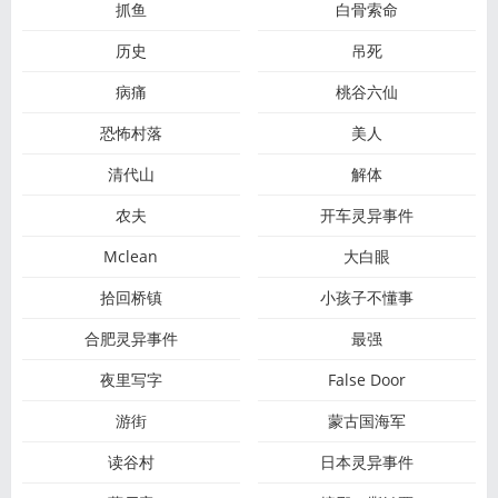
抓鱼
白骨索命
历史
吊死
病痛
桃谷六仙
恐怖村落
美人
清代山
解体
农夫
开车灵异事件
Mclean
大白眼
拾回桥镇
小孩子不懂事
合肥灵异事件
最强
夜里写字
False Door
游街
蒙古国海军
读谷村
日本灵异事件