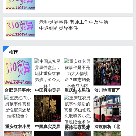
老师灵异事件:老师工作中及生活
中遇到的灵异事件
推荐
合肥灵异事件:
中国真实灵异
重庆红衣男孩
汶川地震百万
新加坡
事件盘
事件是
“阴兵
重庆红衣小男
中国真实灵异
重庆红衣男孩
深度解析《北
孩事件
事件绝
事件最
京公交