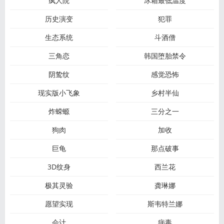
疯人院
冰箱最低温度
历史演变
犯罪
生态系统
斗酒僧
三角恋
韩国堕胎禁令
阴鸷纹
感觉恐怖
现实版小飞象
乡村半仙
炸蝾螈
三分之一
狗肉
加收
巨龟
那点破事
3D纹身
西兰花
极其灵验
龚琳娜
愿望实现
斯韦特兰娜
会计
病毒