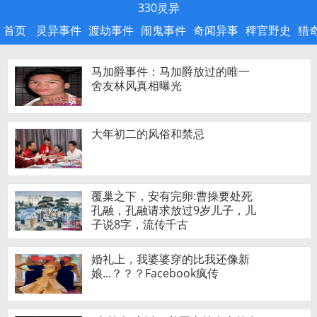
330灵异
首页
灵异事件
渡劫事件
闹鬼事件
奇闻异事
稗官野史
猎
马加爵事件：马加爵放过的唯一
舍友林风真相曝光
大年初二的风俗和禁忌
覆巢之下，安有完卵:曹操要处死
孔融，孔融请求放过9岁儿子，儿
子说8字，流传千古
婚礼上，我婆婆穿的比我还像新
娘...？？？Facebook疯传