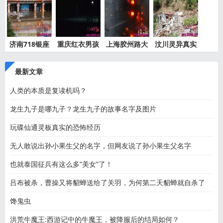
济南718银座
重庆红衣男孩
上海胶州路大
汶川灵异真实
灵异事件
离奇死
火灵异
事件都
最新文章
人类的本质是复读机吗？
龙生九子是哪九子？龙生九子的故事名字及图片
玩碟仙通灵板真实的恐怖经历
无人敢说出孙小果生父的名字，但网友说了孙小果生父名字
也就泰国征兵有这么多“美女”了！
吕布被杀，曹操又将貂蝉送给了关羽，为何第二天貂蝉就自杀了
馋鬼虫
洪荒牛魔王:西游记中的牛魔王，被降服后的结局如何？