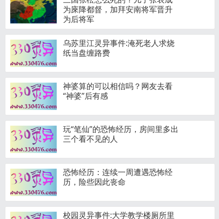
为庲降都督，加拜安南将军晋升
为后将军
乌苏里江灵异事件:淹死老人求烧
纸当盘缠路费
神婆算的可以相信吗？网友去看
“神婆”后有感
玩“笔仙”的恐怖经历，房间里多出
三个看不见的人
恐怖经历：连续一周遭遇恐怖经
历，险些因此丧命
校园灵异事件:大学教学楼厕所里