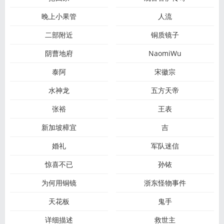
晚上小果管
人流
二部附近
铜质镜子
阴曹地府
NaomiWu
泰阿
宋徽宗
水神龙
五方天帝
张裕
王表
新加坡樟宜
吉
婚礼
军队迷信
惊喜不已
孙铱
为何用铜镜
浙东怪物事件
天花板
鬼手
详细描述
救世主