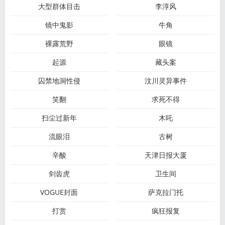
大型群体目击
李淳风
镜中鬼影
牛角
裸露荒野
眼镜
起源
藏头案
囚禁地洞性侵
汶川灵异事件
笑翻
求死不得
扫尘过新年
木吒
流眼泪
古树
辛酸
天津日报大厦
剑齿虎
卫生间
VOGUE封面
萨克拉门托
打赏
疯狂报复