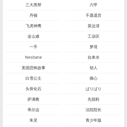
三大黑帮
六甲
丹顿
不愿遗弃
飞虎神鹰
莫达清
这么难
工业区
一手
梦境
Nesitane
自来水
美国恐怖故事
胡人
白雪公主
痛心
头骨化石
ばりばり
萨满教
先脱鞋
蒂尔达
法院院长
朱灵
青少年版