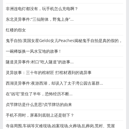
非洲连电灯都没有，玩手机怎么充电啊？
东北灵异事件:“三仙附体，野鬼上身”...
红楼的怨女
鬼手自拍:英国女星Geldo女儿Peaches揭秘鬼手自拍是真的假的，
名媛
一碗稀饭换一风水宝地的故事 !
隧道灵异事件:村口“吃人隧道”的故事...
灵异故事：三十年的棺材匠 打棺材遇到的诡异事
西湖灵异事件:夜游西湖，却误入了太子湾公园古墓群...
在“凶宅”里住了半年，恐怖经历不断...
贞节牌坊是什么意思?贞节牌坊的由来
手机不用时，屏幕到底朝上还是朝下？
寺庙周围,车祸等灾难现场,凶案现场,火葬场,乱葬岗,荒村、荒屋