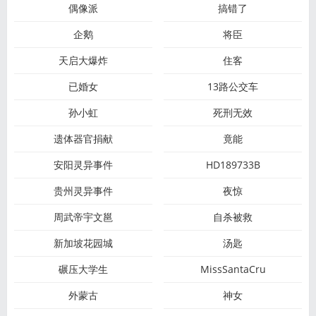
偶像派
搞错了
企鹅
将臣
天启大爆炸
住客
已婚女
13路公交车
孙小虹
死刑无效
遗体器官捐献
竟能
安阳灵异事件
HD189733B
贵州灵异事件
夜惊
周武帝宇文邕
自杀被救
新加坡花园城
汤匙
碾压大学生
MissSantaCru
外蒙古
神女