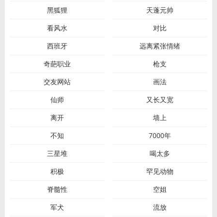
黑狐狸
天蓬元帅
看风水
对比
西班牙
远离紧张情绪
奇葩职业
枪支
交友网站
画法
仙师
又长又宽
离开
墙上
不知
7000年
三星堆
喝太多
积极
罕见动物
脊髓性
空姐
军犬
流放