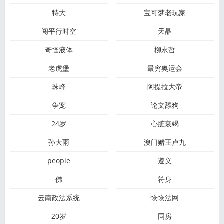
特大
宝可梦老玩家
闯平行时空
天晶
奇怪液体
柳永哲
老虎堡
最穷奥运会
珠峰
阿提拉大帝
争宠
论文舔狗
24岁
心脏衰竭
孙大雨
澳门赌王卢九
people
遵义
佛
符身
云南政法系统
恢恢法网
20岁
同房