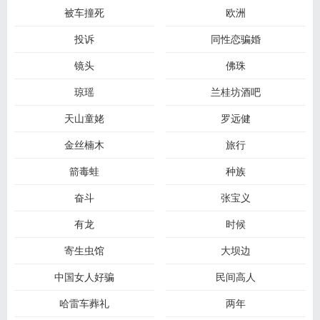
被车撞死
欧洲
投诉
同性恋骗婚
镜头
佛珠
琼瑶
兰桂坊酒吧
天山童姥
罗远健
金丝楠木
旅行
箭毒蛙
种族
奋斗
张宝义
有龙
时候
寄生虫馆
大坝边
中国女人好骗
民间高人
哈雷车葬礼
两年