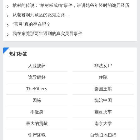
地
棺材的传说：“棺材板成精”事件，讲讲姥爷年轻时的诡异经历
从老君洞到藏区的驱鬼之路...
“言灵”真的存在吗？
我在东莞那两年遇到的真实灵异事件
热门标签
人脸披萨
非法女尸
诡异癖好
住院
TheKillers
秦国王翦
因缘
统治中国
不近身
幽灵火车
最大的贡献
南京大学
诈尸还魂
自动扫地扫把