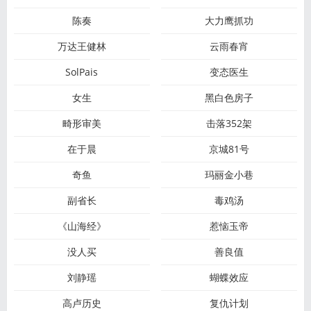
陈奏
大力鹰抓功
万达王健林
云雨春宵
SolPais
变态医生
女生
黑白色房子
畸形审美
击落352架
在于晨
京城81号
奇鱼
玛丽金小巷
副省长
毒鸡汤
《山海经》
惹恼玉帝
没人买
善良值
刘静瑶
蝴蝶效应
高卢历史
复仇计划