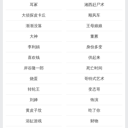
耳冢
湘西赶尸术
大侦探皮卡丘
顺风车
渐渐没落
王母娘娘
大神
董厥
李利娟
身份多变
喜欢钱
供起来
岸谷隆一郎
死亡时间
烧蛋
哥特式艺术
转轮王
变态哥
刘婵
饰演
黄皮子坟
吃了你
浴缸游戏
财物