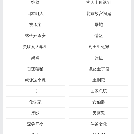
绝壁
古人上班迟到
日本町人
北京故宫闹鬼
被杀案
屠蛇
林伶奸杀安
情蛊
失联女大学生
阎王生死簿
妈妈
张让
百变狸猫
埃及金字塔
就像这个碗
重刑犯
《
国家总统
化学家
女伯爵
反噬
天蓬咒
深谷尸变
斗茶文化