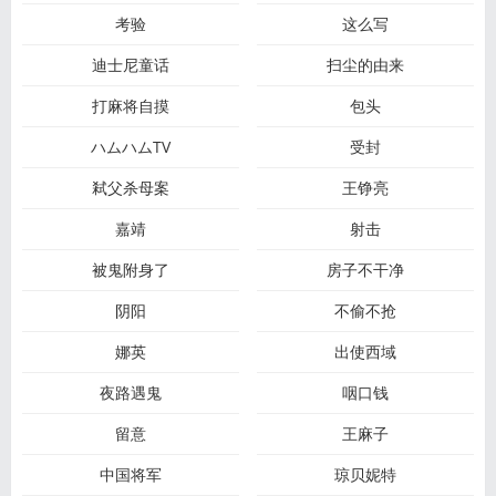
考验
这么写
迪士尼童话
扫尘的由来
打麻将自摸
包头
ハムハムTV
受封
弒父杀母案
王铮亮
嘉靖
射击
被鬼附身了
房子不干净
阴阳
不偷不抢
娜英
出使西域
夜路遇鬼
咽口钱
留意
王麻子
中国将军
琼贝妮特