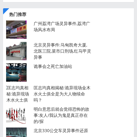
热门推荐
广州荔湾广场灵异事件,荔湾广
场风水布局
北京灵异事件:马甸凯奇大厦,
北医三院,菜市口刑场,红马甲灵
异事
诡事会之死亡加油站
匡志均真相揭秘:诡异现场金木
水火土俱全是为大人物续命
吗？
明白意思后就会觉得恐怖的故
事:友人/我认为鬼是真正存在
的/探
北京330公交车灵异事件还原