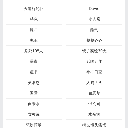
天道好轮回
David
特色
食人魔
抛尸
酷刑
鬼王
整整齐齐
杀死108人
镜子实验30天
暴瘦
影响五年
证书
拳打日寇
吴承恩
人肉舌头
国君
做恶梦
自来水
钱玄同
女教练
水帘洞
慈溪商场
特技镜头集锦