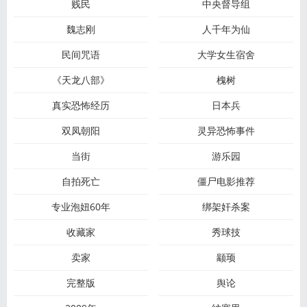
贱民
中央督导组
魏志刚
人千年为仙
民间咒语
大学女生宿舍
《天龙八部》
槐树
真实恐怖经历
日本兵
双凤朝阳
灵异恐怖事件
当街
游乐园
自拍死亡
僵尸电影推荐
专业泡妞60年
绑架奸杀案
收藏家
秀球技
卖家
颛顼
完整版
舆论