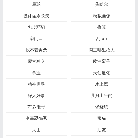
星球
焦哈尔
设计谋杀亲夫
模拟画像
包皮环切
换算
家门口
乱lun
找不着男票
阎王哪里抢人
蒙古独立
欧洲蛮子
事业
天仙度化
精神世界
水上漂
好人好事
几月出生的
70岁老母
求烧纸
洛基恐怖秀
家猫
大山
朋友