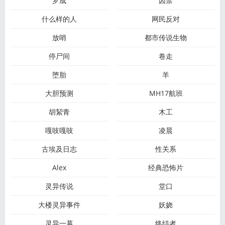
罗成
囚禁
什么样的人
网民反对
放哨
都市传说生物
停尸间
卷走
堕胎
羊
大胆预测
MH17航班
胡絜青
木工
嘎吱嘎吱
凌晨
古埃及日志
性关系
Alex
经典恐怖片
灵异传说
堂口
大楼灵异事件
妖娆
灵异一幕
终结者