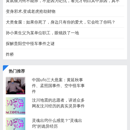
黄鼠狼为何不能杀，不是因为记仇，看完才明白其中原因，真不
变身邪术,变成老虎抢劫财物
犬类食腐：如果你死了，身边只有你的爱犬，它会吃了你吗？
孙小果生父为某单位职工，眼镜跌了一地
探解贵阳空中怪车事件之谜
炸桥
热门推荐
中国ufo三大悬案：黄延秋事
件、孟照国事件、空中怪车事
件
汶川地震的志愿者，讲述众多
网友汶川经历的真实灵异事件
灵魂出窍什么感觉？“灵魂出
窍”的诡异经历