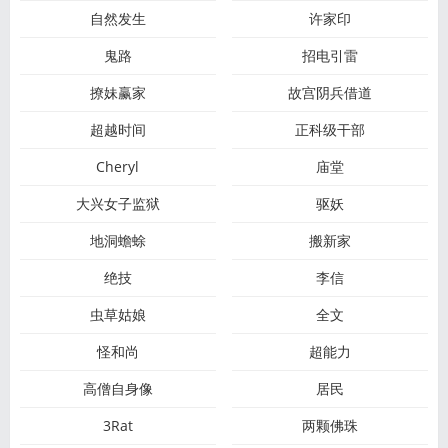
自然发生
许家印
鬼路
招电引雷
撩妹赢家
故宫阴兵借道
超越时间
正科级干部
Cheryl
庙堂
大兴女子监狱
驱妖
地洞蟾蜍
搬新家
绝技
李信
虫草姑娘
全文
怪和尚
超能力
高僧自身像
居民
3Rat
两颗佛珠