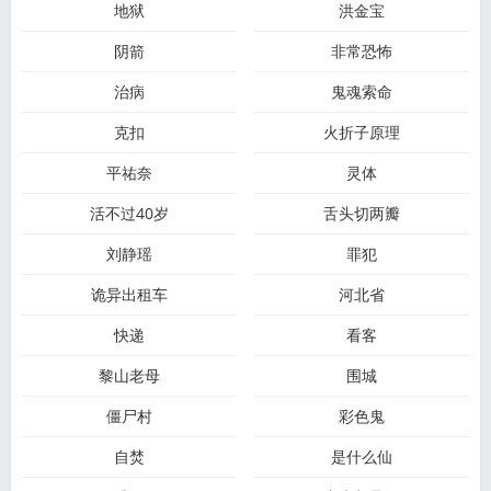
地狱
洪金宝
阴箭
非常恐怖
治病
鬼魂索命
克扣
火折子原理
平祐奈
灵体
活不过40岁
舌头切两瓣
刘静瑶
罪犯
诡异出租车
河北省
快递
看客
黎山老母
围城
僵尸村
彩色鬼
自焚
是什么仙