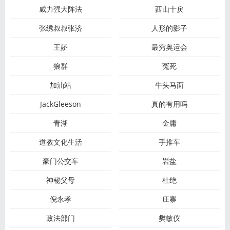
威力强大阵法
西山十戾
张绣叔叔张济
人形的影子
王娇
最穷奥运会
狼群
冤死
加油站
牛头马面
JackGleeson
真的有用吗
青湖
金庸
道教文化生活
手推车
豪门公交车
岩盐
神秘父母
杜绝
倪永孝
庄寨
政法部门
樊敏仪