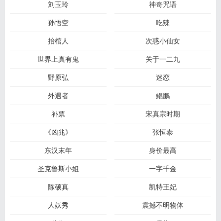
刘玉玲
神奇咒语
孙悟空
吃辣
抬棺人
次惑小仙女
世界上真有鬼
关于一二九
野原弘
迷恋
外遇者
鲲鹏
补票
宋真宗时期
《凶兆》
张恒泰
东汉末年
身价最高
圣克鲁斯小姐
一字千金
陈硕真
凯特王妃
人妖秀
震撼不明物体