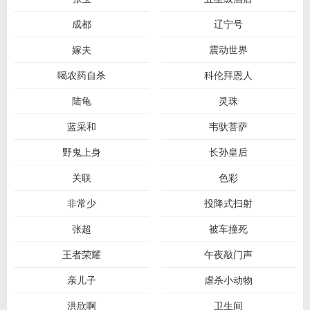
成都
辽宁号
嫁夫
震动世界
喝农药自杀
科伦拜恩人
陆龟
灵珠
蓝采和
韦驮菩萨
野鬼上身
长孙皇后
关联
色彩
非常少
投降式扫射
张超
被车撞死
王者荣耀
午夜敲门声
亲儿子
虐杀小动物
洪欣啊
卫生间