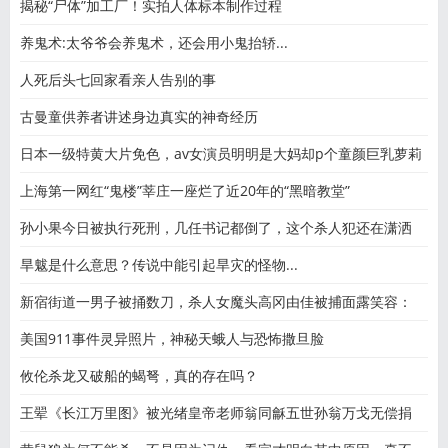
揭秘“尸体”加工厂！实拍人体标本制作过程
养鬼术:太爷爷会养鬼术，还会用小鬼抬轿...
人死后头七回家看亲人告别的事
古曼童供养者讲述身边真实的神奇经历
日本一级特黄大片免色，av女演员明明是大妈却p个童颜巨乳萝莉
上海第一网红“鬼楼”莘庄一座烂了近20年的“黑暗教堂”
孙小果今日被执行死刑，几任书记都倒了，这个杀人犯还在潇洒
旱魃是什么意思？传说中能引起旱灾的怪物...
新宿街道一男子被捅数刀，杀人女魔头高冈由佳被捕面露笑容：
美国911事件灵异照片，神秘天蛾人与恐怖撒旦脸
攸伦杀龙又破船的蝎弩，真的存在吗？
王翚《长江万里图》被光绪皇帝老师翁同龢五世孙翁万戈无偿捐