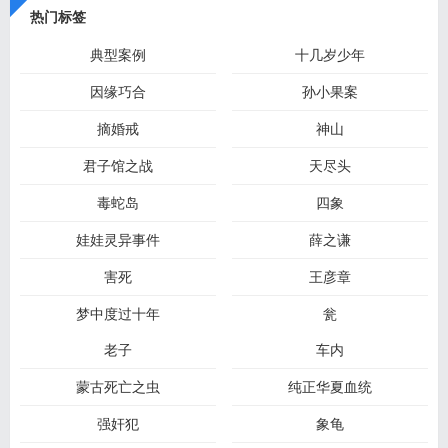
热门标签
典型案例
十几岁少年
因缘巧合
孙小果案
摘婚戒
神山
君子馆之战
天尽头
毒蛇岛
四象
娃娃灵异事件
薛之谦
害死
王彦章
梦中度过十年
瓮
老子
车内
蒙古死亡之虫
纯正华夏血统
强奸犯
象龟