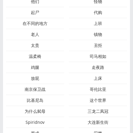
他们
怪物
起尸
代购
在不同的地方
上班
老人
镇物
太贵
丑拒
温柔椅
司马相如
鸡腿
走夜路
放屁
上床
南京保卫战
哥伦比亚
比基尼岛
这个世界
为什么弑母
三龙二凤冠
Spiridnov
大连新生街