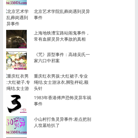
北京艺术学院乱葬岗遇到灵异
事件
上海地铁漕宝路站闹鬼事件，
常有血腥灵异大事故的真相
《咒》原型事件：高雄吴氏一
家六口中邪案
重庆红衣男孩:大红裙子,专业
绳结,女士游泳衣,脚坠秤砣,额
头针
1983年香港傅声恐怖灵异车祸
事件
小山村打鱼灵异事件:差点把别
人坟墓给扒了