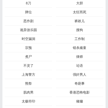
8刀
大胆
牌位
太狂而死
恶作剧
裤衩儿
诡异游乐园
搜狗
时空漏洞
工作制
宗预
错杀顽童
煮尸
律师
不灵了
论语
上海警方
强奸男人
熊祭
奇葩事
肌肉男
香港恐怖电影
太极符印
鯈䗤