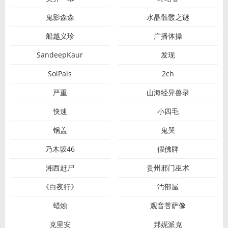
鬼影森森
水晶骷髅之谜
船越义珍
广播体操
SandeepKaur
发现
SolPais
2ch
严重
山海经异兽录
快速
小四毛
锅盖
鬼哭
乃木坂46
假佛牌
湘西赶尸
贵州邪门巫术
《白夜行》
汚部屋
蜡烛
观音菩萨像
克里安
邦妮派克