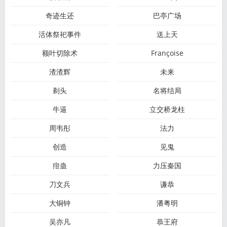
奇迹生还
巴亭广场
活体祭祀事件
送上天
额叶切除术
Françoise
渣渣辉
未来
剃头
名将结局
牛逼
立交桥龙柱
周韦彤
法力
创造
见鬼
疳蛊
力压秦国
刀文兵
谦恭
大铜钟
潘粤明
吴亦凡
恭王府