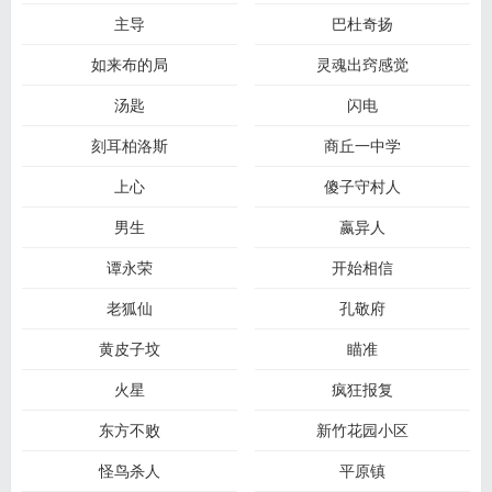
主导
巴杜奇扬
如来布的局
灵魂出窍感觉
汤匙
闪电
刻耳柏洛斯
商丘一中学
上心
傻子守村人
男生
嬴异人
谭永荣
开始相信
老狐仙
孔敬府
黄皮子坟
瞄准
火星
疯狂报复
东方不败
新竹花园小区
怪鸟杀人
平原镇