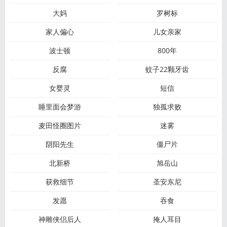
大妈
罗树标
家人偏心
儿女亲家
波士顿
800年
反腐
蚊子22颗牙齿
女婴灵
短信
睡里面会梦游
独孤求败
麦田怪圈图片
迷雾
阴阳先生
僵尸片
北新桥
旭岳山
获救细节
圣安东尼
发愿
吞食
神雕侠侣后人
掩人耳目