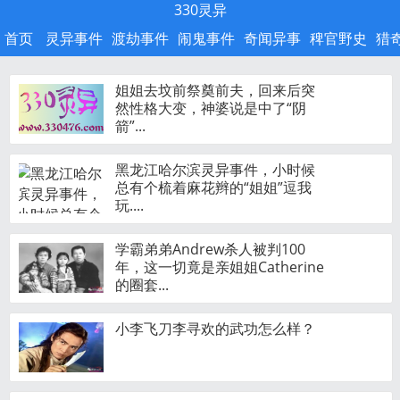
330灵异
首页
灵异事件
渡劫事件
闹鬼事件
奇闻异事
稗官野史
猎
姐姐去坟前祭奠前夫，回来后突
然性格大变，神婆说是中了“阴
箭”...
黑龙江哈尔滨灵异事件，小时候
总有个梳着麻花辫的“姐姐”逗我
玩....
学霸弟弟Andrew杀人被判100
年，这一切竟是亲姐姐Catherine
的圈套...
小李飞刀李寻欢的武功怎么样？