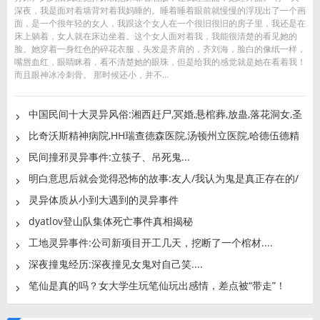
深夜，我是面对着墙背对着我妈睡的。睡着睡着眼前就慢慢的浮现出了一个画
面，是一个很年轻的女人，我跟这个女人在一个很旧很旧的房子里，我还是在
床上躺着，女人就在床边坐着。这个女人面对着我，我能很清楚的看见她的
脸。她穿着一身红色的碎花衣服，头发是齐肩的，齐刘海，脸白的像纸一样，
嘴唇血红，眼睛眯着，看不清楚她的眼珠，但是给我的感觉就是她在看着我！
而且眼神冰冷刺骨。 那时候还小，并不...
中国民间十大灵异风俗:湘西赶尸,冥婚,悬棺葬,放蛊,落花洞女,圣
比奇沃斯精神病院,HH瑞查德森医院,汤顿州立医院,哈德伍德精
神
民间撞邪灵异事件:立筷子、吊死鬼...
明白意思后就会觉得恐怖的故事:友人/我认为鬼是真正存在的/
探
灵异体质从小到大遇到的灵异事件
dyatlov登山队集体死亡事件真相揭秘
工地灵异事件:公司新项目开工几天，挖断了一个棺材....
深夜撞鬼经历:深夜撞见女鬼对自己笑....
笔仙是真的吗？女大学生玩笔仙玩出感情，差点被“带走”！