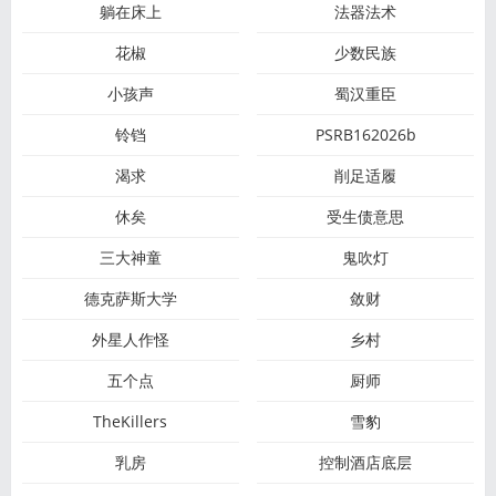
躺在床上
法器法术
花椒
少数民族
小孩声
蜀汉重臣
铃铛
PSRB162026b
渴求
削足适履
休矣
受生债意思
三大神童
鬼吹灯
德克萨斯大学
敛财
外星人作怪
乡村
五个点
厨师
TheKillers
雪豹
乳房
控制酒店底层