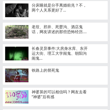
分床睡就是分手离婚前兆？不，
两个人关系更好了...
老坟、邪井、死婴沟、酒店鬼
话，网友讲述的那些恐怖经历....
长春灵异事件:大房身水库、东开
运大街、理工大学闹鬼、朝阳沟
闹鬼...
铁路上的替死鬼
神婆算的可以相信吗？网友去看
“神婆”后有感