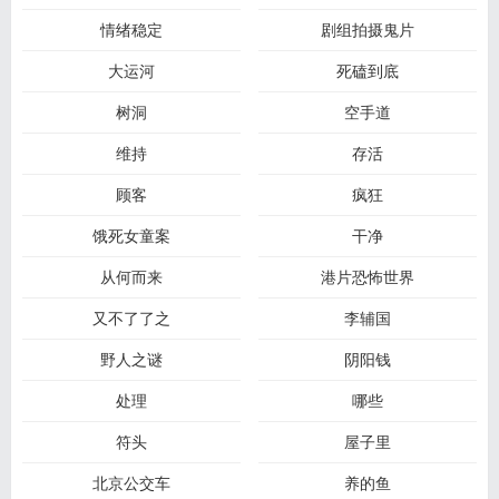
情绪稳定
剧组拍摄鬼片
大运河
死磕到底
树洞
空手道
维持
存活
顾客
疯狂
饿死女童案
干净
从何而来
港片恐怖世界
又不了了之
李辅国
野人之谜
阴阳钱
处理
哪些
符头
屋子里
北京公交车
养的鱼