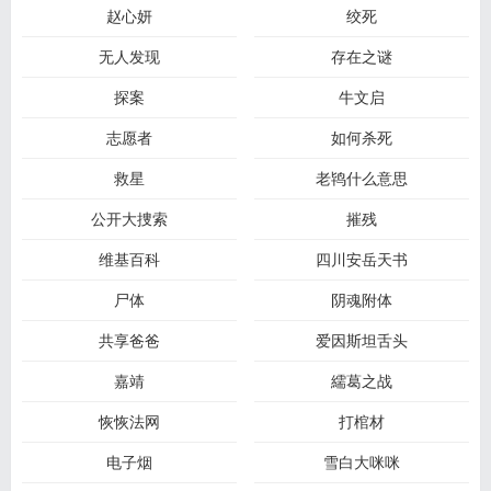
赵心妍
绞死
无人发现
存在之谜
探案
牛文启
志愿者
如何杀死
救星
老鸨什么意思
公开大捜索
摧残
维基百科
四川安岳天书
尸体
阴魂附体
共享爸爸
爱因斯坦舌头
嘉靖
繻葛之战
恢恢法网
打棺材
电子烟
雪白大咪咪