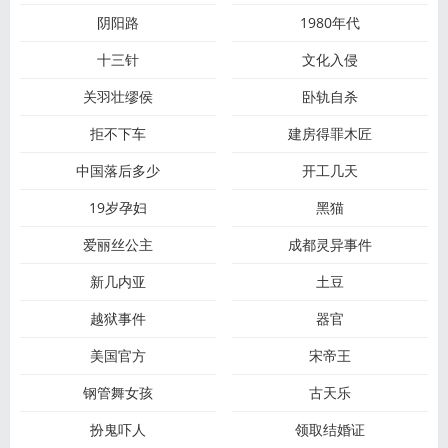
阴阳路
1980年代
十三针
文化入侵
关羽壮缪侯
卧轨自杀
拒不下车
建房得罪木匠
中国落后多少
开工几天
19岁孕妇
黑猫
爱丽丝公主
成都灵异事件
新几内亚
土豆
越狱事件
器官
美国官方
宋帝王
钢管舞女孩
古天乐
扮鬼吓人
领取结婚证