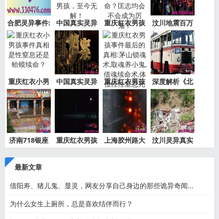
合肥灵异事件:
中国真实灵异
重庆红衣男孩
汶川地震百万
新加坡
事件盘
事件是
“阴兵
重庆红衣小男
中国真实灵异
重庆红衣男孩
深度解析《北
孩事件
事件绝
事件最
京公交
济南718银座
重庆红衣男孩
上海胶州路大
汶川灵异真实
灵异事件
离奇死
火灵异
事件都
最新文章
借阳寿、猪儿鬼、显灵，网友分享自己身边的那些诡异奇闻...
为什么女生上厕所，总是喜欢结伴而行？