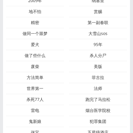
2009年
纳塞里
地不怕
赏赐
精密
第一副春联
做同一个噩梦
大雪山sos
爱犬
95年
做了些什么
杀人分尸
废柴
美版
方法简单
菲古拉
世界第一
法师
杀死77人
跑完了马拉松
雷电
烟台医学院校
鬼新娘
犯罪集团
张宝
五星级酒店