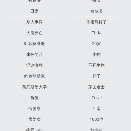
被枪决
扮演
丑妻
哈尔滨
杀人事件
手指戳钉子
大清灭亡
Tilda
叶菲莫维奇
20岁
张任简介
小蛇
浮冰海葬
不死生物
约翰菲斯克
脖子
葛底斯堡大学
茅山道士
价值
Coral
假警察
江南
孟姜女
1000位
挨骂36年
好办法