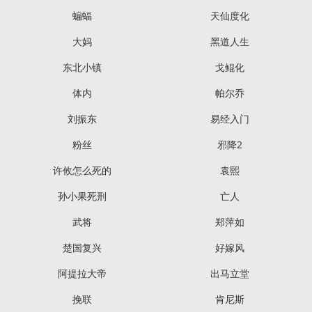
蝙蝠
天仙度化
大妈
黑道人生
东北小镇
戈鲲化
体内
帕尔乔
刘振东
易经入门
粉丝
邪降2
许攸怎么死的
袁熙
孙小果死刑
亡人
武将
郑萍如
楚国复兴
好嫁风
阿提拉大帝
出马立堂
挽联
肯尼斯