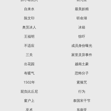
自来水
最美妖精
陈文印
听命湖
奥茨冰人
冰箱
王福明
惊吓
不适应
成员身份曝光
三关
家里灵异事件
出花园
越南土豪
有暖气
恐怖分子
1502年
紧箍咒
屁负比丘尼
行为
窗户上
泰国宋干节
巫术
东南亚