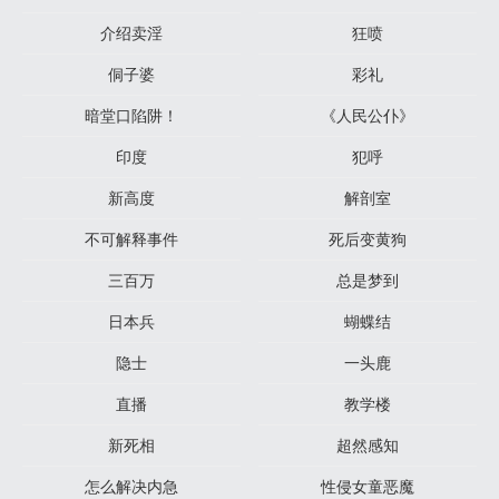
介绍卖淫
狂喷
侗子婆
彩礼
暗堂口陷阱！
《人民公仆》
印度
犯呼
新高度
解剖室
不可解释事件
死后变黄狗
三百万
总是梦到
日本兵
蝴蝶结
隐士
一头鹿
直播
教学楼
新死相
超然感知
怎么解决内急
性侵女童恶魔