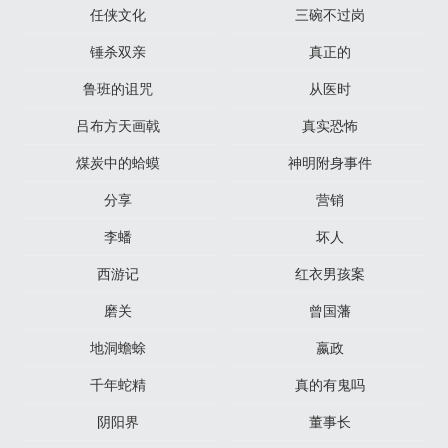
任侠文化
三碗不过岗
锤杀双亲
真正的
鲁班的诅咒
从医时
吕布方天画戟
真实恐怖
煤炭中的蛤蟆
神明附身事件
分享
营销
李蟠
坏人
西游记
红衣男孩案
磨关
曾国藩
地洞蟾蜍
嬴政
千年蛇精
真的有鬼吗
阴阳界
董事长