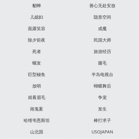
貂蝉
善心无处安放
儿媳妇
隐形空间
面露笑容
成魔
除夕前夜
民国大师
死者
旅游经历
螺发
腿毛
巨型鳗鱼
半岛电视台
放哨
蝴蝶舞后
就看眉毛
争宠
闹鬼案
发生
哈维韦恩斯坦
棒打求子
山北国
USOJAPAN