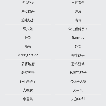
堕胎婴灵
当代青年
差点自杀
许愿
蹦迪场所
痛骂
歪头姐
全过程解密！
告别
Ramsey
汕头
外卖
MrBrightside
禅宗故事
阴曹地府
恐怖游戏
老家奔丧
林家宅37号
孙小果哭了
强奸杀人案
支教女
周韦彤
李意其
六脉神剑