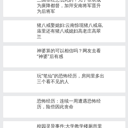
为庲降都督，加拜安南将军晋升
为后将军
猪八戒娶媳妇:云南惊现猪八戒庙,
庙里还有猪八戒媳妇高老庄高翠
兰
神婆算的可以相信吗？网友去看
“神婆”后有感
玩“笔仙”的恐怖经历，房间里多出
三个看不见的人
恐怖经历：连续一周遭遇恐怖经
历，险些因此丧命
校园灵异事件:大学教学楼厕所里