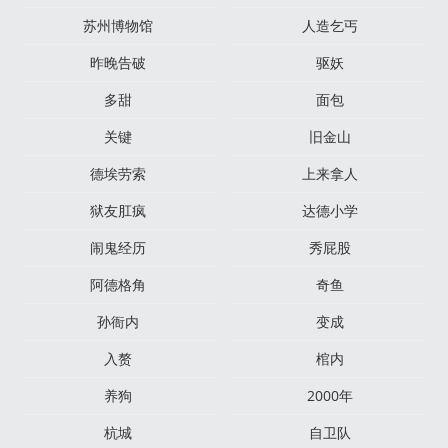
苏州博物馆
人造乞丐
昨晚告破
驱妖
多甜
面包
关键
旧金山
德埃劳索
上来拿人
狱友肛疯
达德小学
闹鬼经历
秀屁股
阿德格角
奇鱼
孙衙内
变成
入赘
棺内
养狗
2000年
杭城
自卫队