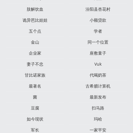
肢解饮血
汾阳县杏花村
诡异芭比娃娃
小额贷款
五个点
学者
金山
同一个位置
企业家
座敷童子
妻子不忠
Vuk
甘比诺家族
代喝奶茶
最著名
古希腊计算机
菌
最新发布
豆腐
扫马路
如今现状
玛哈
军长
一家平安