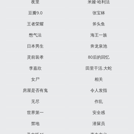
夜里
米娅·哈利法
豆瓣9.0
张宝林
王者荣耀
斧头鱼
憋气法
海王一族
日本男生
奔龙泉池
灵前装孝
80后的回忆
李嘉欣
田里干活.大蛇
女尸
相关
房屋是否有鬼
令人发指
无尽
作乱
世界第一
安全感
禁地
潜屎员