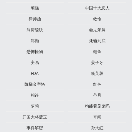
顽强
中国十大恶人
律师函
救命
洞房秘诀
会见亲属
郑颢
死磕到底
恐怖怪物
鲤鱼
变易
姜子牙
FDA
杨芙蓉
阶梯金字塔
红色
相连
范月
萝莉
狗能看见鬼吗
开国大将蓝玉
奇闻
事件解密
孙大虹