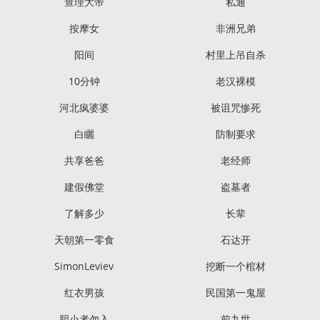
查理大帝
私通
按摩女
非洲兄弟
阳间
村里上吊自杀
10分钟
老汉裸模
河北疯婆婆
被诅咒惨死
白矖
防制要求
共享爸爸
老经师
建假佛堂
盗墓者
了解多少
长辈
天朝第一零食
石达开
SimonLeviev
挖断一个棺材
红衣男孩
民国第一鬼屋
胆小者勿入
前九世