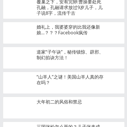
覆巢之下，安有完卵:曹操要处死
孔融，孔融请求放过9岁儿子，儿
子说8字，流传千古
婚礼上，我婆婆穿的比我还像新
娘...？？？Facebook疯传
道家“子午诀”，秘传镇惊、辟邪、
制幻掐诀方法！
“山羊人”之谜！美国山羊人真的存
在吗？
大年初二的风俗和禁忌
三国张松怎么死的？儿子张表成