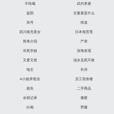
不吃喝
武代李唐
益阳
古曼童是什么
宋丹
得道
四川南充美女
日本海苔荒
简单介绍
产房
吊死学姐
深海发现
又爱又恨
溺水见死不救
地主
长诗
A小姐亲笔信
员工宿舍楼
损失
二手商品
全程记录
僵硬
白袍
劈腿