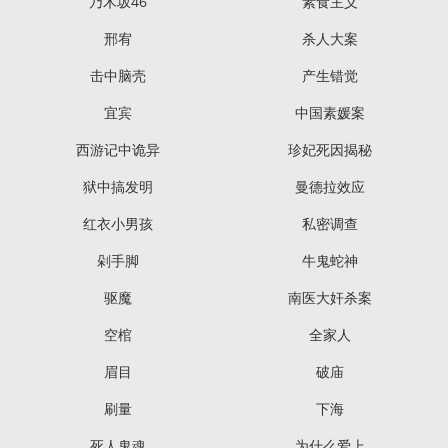
乃木坂46
素食主义
邢宥
杀人大案
击中脑壳
产生错觉
宜宾
中国素媛案
西游记中诡异
珍妃死因揭秘
狱中搞发明
曼德拉效应
红衣小男孩
私密调查
剁手脚
牛鬼蛇神
驱魔
南医大奸杀案
空棺
全家人
眉目
破庙
刷量
下海
死人鬼魂
为什么爱上