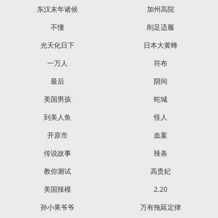
东汉末年诸侯
加州高院
不懂
削足适履
光天化日下
日本大黄蜂
一万人
符布
最后
阴间
美国男孩
蛇城
到美人鱼
怪人
开原市
血案
传说故事
辣条
教你测试
高贵妃
美国辣模
2.20
孙小果爷爷
万有拖延定律