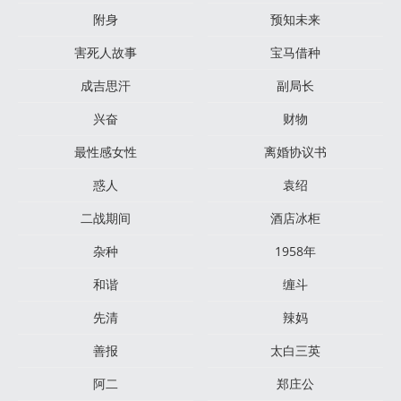
附身
预知未来
害死人故事
宝马借种
成吉思汗
副局长
兴奋
财物
最性感女性
离婚协议书
惑人
袁绍
二战期间
酒店冰柜
杂种
1958年
和谐
缠斗
先清
辣妈
善报
太白三英
阿二
郑庄公