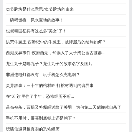
贞节牌坊是什么意思?贞节牌坊的由来
一碗稀饭换一风水宝地的故事 !
也就泰国征兵有这么多“美女”了！
洪荒牛魔王:西游记中的牛魔王，被降服后的结局如何？
西湖灵异事件:夜游西湖，却误入了太子湾公园古墓群...
龙生九子是哪九子？龙生九子的故事名字及图片
非洲连电灯都没有，玩手机怎么充电啊？
灵异故事：三十年的棺材匠 打棺材遇到的诡异事
在“凶宅”里住了半年，恐怖经历不断...
吕布被杀，曹操又将貂蝉送给了关羽，为何第二天貂蝉就自杀了
手机不用时，屏幕到底朝上还是朝下？
玩碟仙通灵板真实的恐怖经历