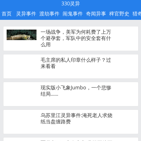
330灵异
首页
灵异事件
渡劫事件
闹鬼事件
奇闻异事
稗官野史
猎
一场战争，美军为何耗费了上万
个避孕套，军队中的安全套有什
么用
毛主席的私人印章什么样子？过
来看看
现实版小飞象Jumbo，一个悲惨
结局......
乌苏里江灵异事件:淹死老人求烧
纸当盘缠路费