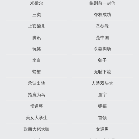
米歇尔
临刑前一封信
三类
夺权成功
上官婉儿
圣徒教
腾讯
是中国
玩笑
杀妻掏肠
李白
卵子
螃蟹
无耻下流
承认出轨
人造双头犬
指鹿为马
血字
儒道释
赐福
美女大学生
首领
政商大佬大咖
女逼男