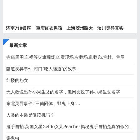
济南718银座
重庆红衣男孩
上海胶州路大
汶川灵异真实
灵异事件
离奇死
火灵异
事件都
最新文章
寺庙周围,车祸等灾难现场,凶案现场,火葬场,乱葬岗,荒村、荒屋
隧道灵异事件:村口“吃人隧道”的故事...
红楼的怨女
无人敢说出孙小果生父的名字，但网友说了孙小果生父名字
东北灵异事件:“三仙附体，野鬼上身”...
人类的本质是复读机吗？
鬼手自拍:英国女星Geldo女儿Peaches揭秘鬼手自拍是真的假的，
名媛
馋鬼虫