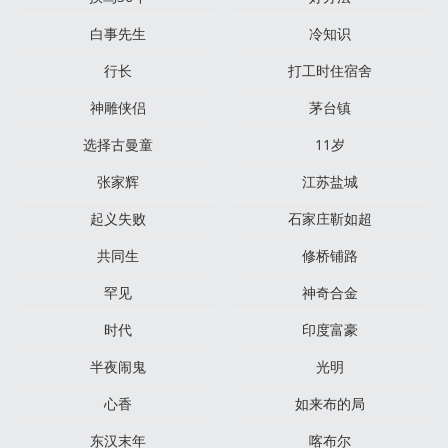
白事先生
冷知识
行长
打工时住宿舍
神雕侠侣
茅台镇
选择古曼童
11岁
张家辉
江苏盐城
起义失败
石家庄靳如超
共同生
修桥铺路
罕见
神奇合金
时代
印度富豪
半夜闹鬼
光明
心香
如来布的局
东汉末年
喀布尔