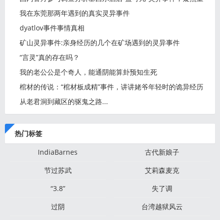
我在东莞那两年遇到的真实灵异事件
dyatlov事件事情真相
矿山灵异事件:亲身经历的几个在矿场遇到的灵异事件
“言灵”真的存在吗？
我的老公公是个奇人，能通阴能算卦预知生死
棺材的传说：“棺材板成精”事件，讲讲姥爷年轻时的诡异经历
从老君洞到藏区的驱鬼之路...
热门标签
IndiaBarnes
古代新娘子
节过苏武
艾莉森麦克
“3.8”
失了调
过阴
台湾越狱风云