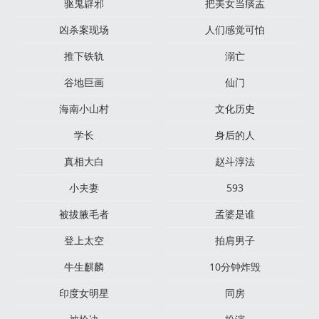
驱鬼辟邪
把美女当痰盂
凶杀案现场
人们感觉可怕
推下铁轨
溺亡
谷地巨画
仙门
海南小山村
文化历史
学长
身后的人
真相大白
赵斗淳法
小夫妻
593
被拔腋毛者
孟婆是谁
登上太空
拍肩男子
牛生麒麟
10分钟炸毁
印度女明星
同房