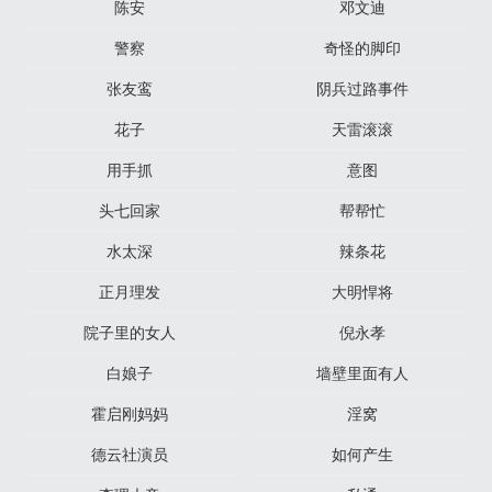
陈安
邓文迪
警察
奇怪的脚印
张友鸾
阴兵过路事件
花子
天雷滚滚
用手抓
意图
头七回家
帮帮忙
水太深
辣条花
正月理发
大明悍将
院子里的女人
倪永孝
白娘子
墙壁里面有人
霍启刚妈妈
淫窝
德云社演员
如何产生