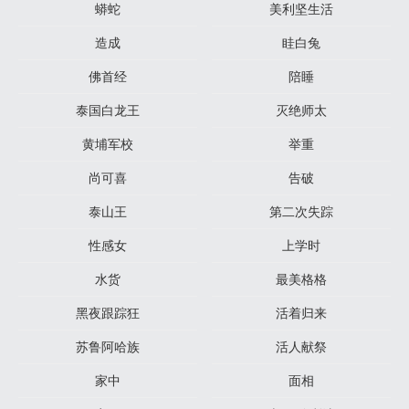
蟒蛇
美利坚生活
造成
眭白兔
佛首经
陪睡
泰国白龙王
灭绝师太
黄埔军校
举重
尚可喜
告破
泰山王
第二次失踪
性感女
上学时
水货
最美格格
黑夜跟踪狂
活着归来
苏鲁阿哈族
活人献祭
家中
面相