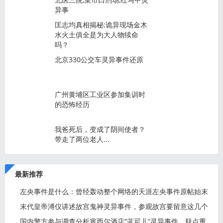
异事
匡志均真相揭秘:诡异现场金木
水火土俱全是为大人物续命
吗？
北京330公交车灵异事件还原
广州黄埔区工业区参加集训时
的恐怖经历
我爸死后，变成了阴间使者？
带走了两位老人...
最新推荐
左央事件是什么：曾经轰动整个网络的天涯左央事件原帖始末
末代皇帝溥仪讲述故宫鬼神灵异事件，参观故宫要留意这几个
地
国内警方参与调查分析塞西尔酒店“蓝可儿”灵异事件，疑点重