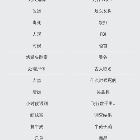
改运
坟头长树
毒死
殴打
人形
FBI
时候
缢首
烤猫失踪案
曼谷
处理尸体
古人取名
吉杰
什么时候死的
唐嫣
吴益栋
小时候遇到
飞行数千里..
瞎炫富
调查结果
挤牛奶
半截子蹦
一只鸟
商品