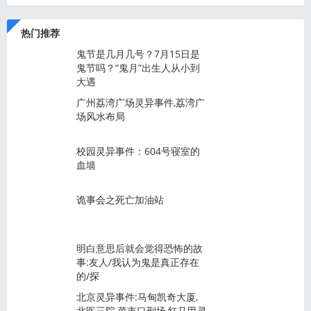
热门推荐
鬼节是几月几号？7月15日是
鬼节吗？“鬼月”出生人从小到
大遇
广州荔湾广场灵异事件,荔湾广
场风水布局
校园灵异事件：604号寝室的
血墙
诡事会之死亡加油站
明白意思后就会觉得恐怖的故
事:友人/我认为鬼是真正存在
的/探
北京灵异事件:马甸凯奇大厦,
北医三院,菜市口刑场,红马甲灵