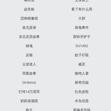
赵良栋
看了有什么用
恐怖蜡像馆
大胆
蚩尤是谁
闹鬼事件
东北灵异故事
西班牙驴子
移魂
SU1492
反噬
蚊子叮咬
云游道人
威灵
罪案故事
惨绝人寰
Ordonio
斯蒂芬妮
打垮14万英军
红色皮鞋
奶奶庙蒲团
木岛佳苗
救主
新骗术升级