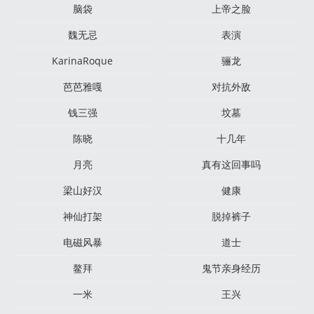
脑袋
上帝之脸
魏无忌
表演
KarinaRoque
骊龙
芭芭雅嘎
对抗外敌
钱三强
坟墓
陈晓
十几年
月亮
真有这回事吗
梁山好汉
健康
神仙打架
脱掉裤子
电磁风暴
道士
鳌拜
鬼节亲身经历
一米
王兴