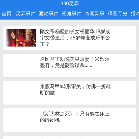
330灵异
首页
灵异事件
渡劫事件
闹鬼事件
奇闻异事
稗官野史
猎
隋文帝杨坚的长女杨丽华18岁成
宇文赟皇后，25岁却变成乐平公
主？
名医马丁劝选美皇后妻子米歇尔
整容，竟是阴险谋杀......
束腹马甲:畸形审美，仿佛一折就
断的腰......
《斯大林之死》：只有躺在床上
的缝纫机