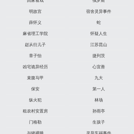
回家看戏
俄罗斯
明故宫
宿舍灵异事件
薛怀义
蛇
麻省理工学院
怀疑人生
赵从衍儿子
江苏昆山
章子怡
捷列茨
凶宅诡异经历
心宜善
束腹马甲
九大
保安
第一人
纵火犯
林场
租农村安置房
孙雨亭
门格勒
生孩子
与猪裸睡
灵异车祸事件