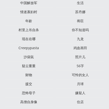
中国解放军
生活
情迷寡妇村
苏丹娜
年龄
将臣
村里上吊自杀
你不知道吗
现在在哪
九龙
Creepypasta
鸡血画符
沙袋鼠
照片儿
疑云重重
56字
财物
可怜的女人
援交
月球
恐怖母子
嫌疑人
高僧自身像
住店