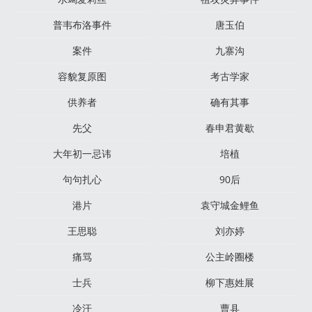
普韦布洛事件
唐玉伯
案件
九寨沟
容貌复原图
考古学家
供养者
确有其事
先父
春申君黄歇
大年初一忌讳
培植
句句扎心
90后
港片
袁守城金鲤鱼
王思聪
刘亦婷
痛骂
公主岭圈楼
士兵
柳下惠姓展
冷汗
曹县