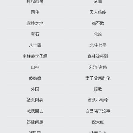
模拟画像
灰仙
同伴
天人临终
寂静之地
都不敢
宝石
化蛇
八十四
北斗七星
南柱赫李圣经
森林被摧毁
山神
刘浒.谢伟
傻姑娘
妻子父亲乱伦
外国
报数
被鬼附身
虐杀小动物
喊我回去
自己喝了没事
违建问题
倪大红
褚民谊
父亲身上