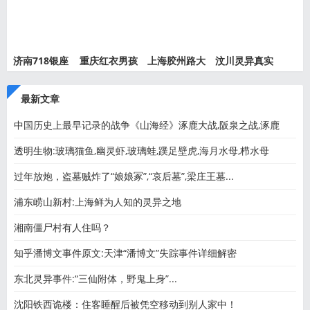
济南718银座
重庆红衣男孩
上海胶州路大
汶川灵异真实
灵异事件
离奇死
火灵异
事件都
最新文章
中国历史上最早记录的战争《山海经》涿鹿大战,阪泉之战,涿鹿
透明生物:玻璃猫鱼,幽灵虾,玻璃蛙,蹼足壁虎,海月水母,栉水母
过年放炮，盗墓贼炸了“娘娘冢”,“哀后墓”,梁庄王墓...
浦东崂山新村:上海鲜为人知的灵异之地
湘南僵尸村有人住吗？
知乎潘博文事件原文:天津“潘博文”失踪事件详细解密
东北灵异事件:“三仙附体，野鬼上身”...
沈阳铁西诡楼：住客睡醒后被凭空移动到别人家中！