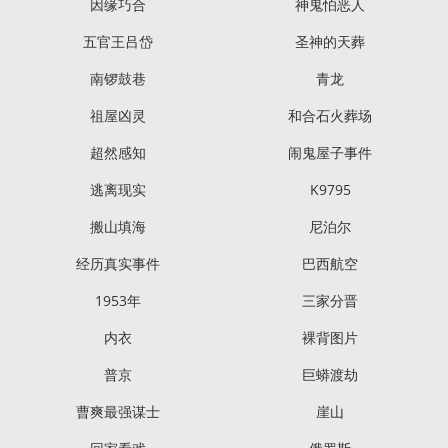
因缘巧合
神鬼怕恶人
五官王吕岱
圣神的天葬
南锣鼓巷
青龙
祖屋凶灵
和合石火葬场
超然感知
闹鬼屋子事件
逃离现实
K9795
搬山填海
尼泊尔
经历真实事件
巴西航空
1953年
三家分晋
内衣
裸背图片
普京
巨蟒渡劫
曹爽最强谋士
崖山