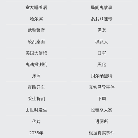
室友睡着后
民间鬼故事
哈尔滨
あおり運転
武警警官
男宠
凌乱桌面
埃及人
美国大使馆
日军
鬼魂探测机
黑化
床照
贝尔纳黛特
夜路开车
真实灵异事件
采生折割
下周
去世时发生
投毒杀人案
代购
进厕所
2035年
根据真实事件