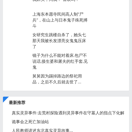
上海东本愿寺民间高人制“尸
兵”，在山上与日本鬼子殊死搏
斗
女研究生跳楼自杀了，她头七
那天我被长发漂亮女鬼鬼压床
了
镜子为什么不能对着床,包尸不
说话,接生婆和屠夫的红手套,见
鬼
舅舅因为踢掉路边的祭祀用
品，之后不久后就去世了...
最新推荐
真实灵异事件:去荒村探险遇到灵异事件在守墓人的指点下化解
诡事会之死亡加油站
人民教师讲述东北真实灵异故事...