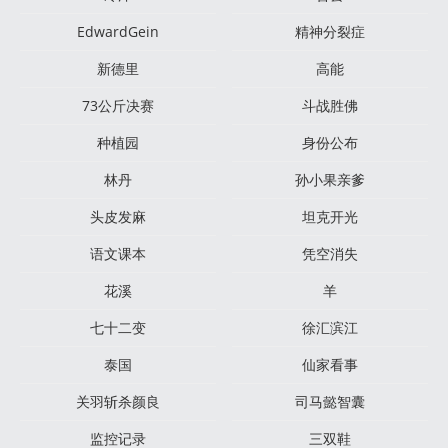
EdwardGein
精神分裂症
新德里
高能
73公斤决赛
斗战胜佛
种植园
身份公布
林丹
孙小果亲爹
头皮发麻
坦克开光
语文课本
凭空消失
花溪
羊
七十二变
徐汇滨江
泰国
仙家看事
关羽斩杀颜良
司马懿智囊
监控记录
三双鞋