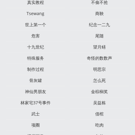
真实教程
不偷不抢
Tsewang
商鞅
世上第一个
纪念一二九
危害
尾随
十九世纪
望月鳝
特殊服务
奇怪的数数声
制作过程
明思宗
骨灰罐
怎么死
神仙男朋友
金棕榈奖
林家宅37号事件
吴益栋
武士
借棺
项圈
吃肉