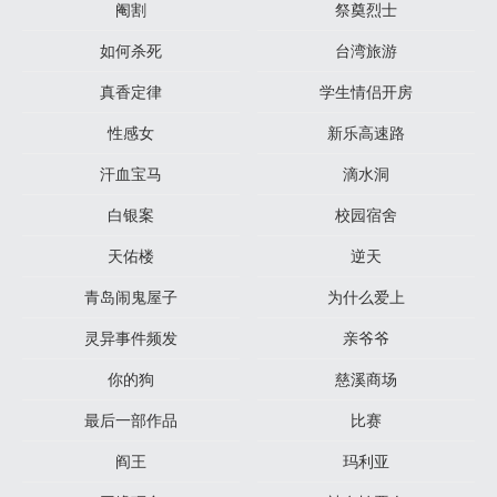
阉割
祭奠烈士
如何杀死
台湾旅游
真香定律
学生情侣开房
性感女
新乐高速路
汗血宝马
滴水洞
白银案
校园宿舍
天佑楼
逆天
青岛闹鬼屋子
为什么爱上
灵异事件频发
亲爷爷
你的狗
慈溪商场
最后一部作品
比赛
阎王
玛利亚