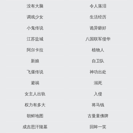
没有大脑
令人落泪
调戏少女
生活经历
小鬼传说
诡异癖好
江苏盐城
八国联军侵华
阿尔卡拉
植物人
新娘
自卫队
飞僵传说
神功出处
避祸
溺死
女主人出轨
入侵
权力有多大
将马钱
朝鲜地图
古曼童佛牌
成吉思汗陵墓
回眸一笑