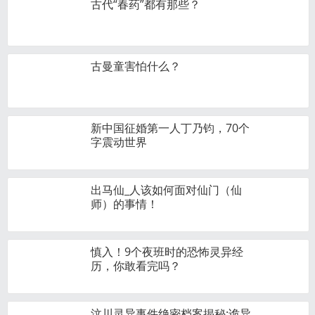
古代“春药”都有那些？
古曼童害怕什么？
新中国征婚第一人丁乃钧，70个
字震动世界
出马仙_人该如何面对仙门（仙
师）的事情！
慎入！9个夜班时的恐怖灵异经
历，你敢看完吗？
汶川灵异事件绝密档案揭秘:诡异