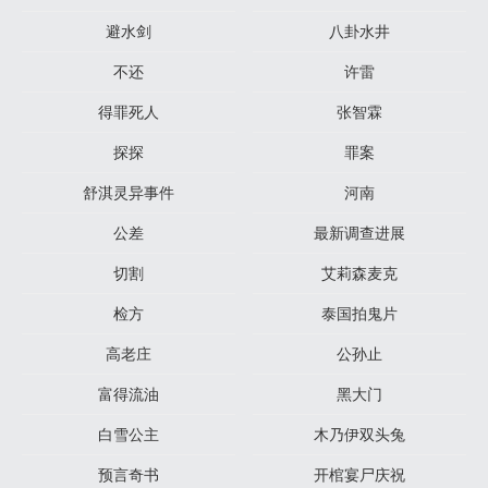
避水剑
八卦水井
不还
许雷
得罪死人
张智霖
探探
罪案
舒淇灵异事件
河南
公差
最新调查进展
切割
艾莉森麦克
检方
泰国拍鬼片
高老庄
公孙止
富得流油
黑大门
白雪公主
木乃伊双头兔
预言奇书
开棺宴尸庆祝