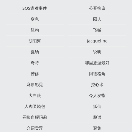
SOS遭难事件
公开抗议
窒息
阳人
舔狗
飞贼
阴阳河
Jacqueline
戛纳
说明
奇特
哪里旅游最好
苦修
阿德格角
麻原彰晃
控心术
大白眼
令人发指
人肉叉烧包
狐仙
召唤血腥玛莉
脸谱
介绍卖淫
聚集