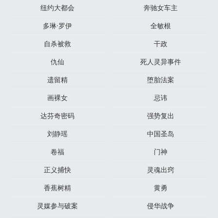
纽约大都会
奔驰女车主
多琳·罗伊
全敏根
自杀被救
干政
仇仙
死人灵异事件
遗留精
堕胎法案
画裸女
忌讳
达芬奇密码
强势复出
刘静瑶
中国圣岛
卷福
门神
正义捕快
灵魂出窍
香蕉树精
黄勇
灵媒参与破案
侵华战争