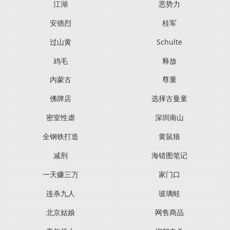
江湖
恶势力
安德烈
桂军
过山黄
Schulte
鸡毛
释放
内蒙古
尊重
佛牌店
选择古曼童
密室性虐
深圳南山
全钢铁打造
黄鼠狼
减刑
海错图笔记
一天赚三万
家门口
连杀九人
玻璃蛙
北京姑娘
网售商品