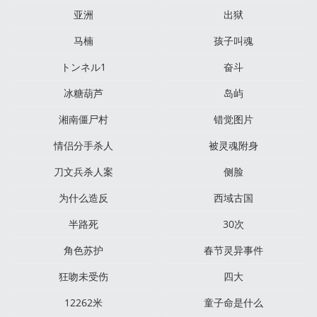
亚洲
出狱
马楠
孩子叫魂
トンネル1
奋斗
冰糖葫芦
岛屿
湘南僵尸村
错觉图片
情侣分手杀人
被灵魂附身
刀文兵杀人案
侧脸
为什么造反
西域古国
半路死
30次
角色苏护
春节灵异事件
狂吻未受伤
四大
12262米
童子命是什么