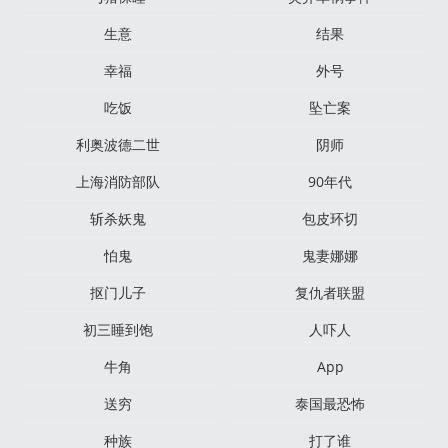
生意
结果
幸福
外号
吃饭
坠亡案
利奥波德二世
阴师
上海消防部队
90年代
斩杀妖鬼
包皮环切
怕鬼
​鬼妻娜娜
抠门儿子
复仇者联盟
初三睡到饱
人吓人
牛角
App
送穷
泰国最恐怖
种族
打了谁