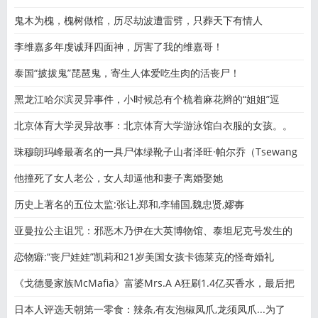
鬼木为槐，槐树做棺，历尽劫波遭雷劈，只葬天下有情人
李维嘉多年虔诚拜四面神，厉害了我的维嘉哥！
泰国“披拔鬼”琵琶鬼，寄生人体爱吃生肉的活丧尸！
黑龙江哈尔滨灵异事件，小时候总有个梳着麻花辫的“姐姐”逗
北京体育大学灵异故事：北京体育大学游泳馆白衣服的女孩。。
珠穆朗玛峰最著名的一具尸体绿靴子山者泽旺·帕尔乔（Tsewang
他撞死了女人老公，女人却逼他和妻子离婚娶她
历史上著名的五位太监:张让,郑和,李辅国,魏忠贤,嫪毐
亚曼拉公主诅咒：邪恶木乃伊在大英博物馆、泰坦尼克号发生的
恋物癖:“丧尸娃娃”凯莉和21岁美国女孩卡德莱克的怪奇婚礼
《戈德曼家族McMafia》富婆Mrs.A A狂刷1.4亿买香水，最后把
老公刷
日本人评选天朝第一零食：辣条,有友泡椒凤爪,龙须凤爪...为了