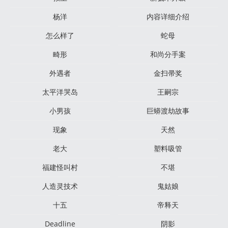
杨洋
内容详细介绍
怎么样了
蛇母
畸形
和尚分手案
外遇者
金扫帚奖
太平洋哭岛
王嗣宗
小男孩
巨蟒渡劫故事
现象
天然
老大
塑料吸管
福建怪叫村
不堪
人造灵技术
鬼姑娘
十五
帝释天
Deadline
阴影