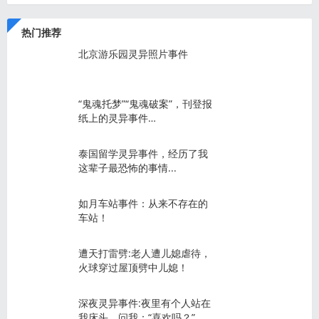
热门推荐
北京游乐园灵异照片事件
“鬼魂托梦”“鬼魂破案”，刊登报
纸上的灵异事件…
泰国留学灵异事件，经历了我
这辈子最恐怖的事情...
如月车站事件：从来不存在的
车站！
遭天打雷劈:老人遭儿媳虐待，
火球穿过屋顶劈中儿媳！
深夜灵异事件:夜里有个人站在
我床头，问我：“喜欢吗？”