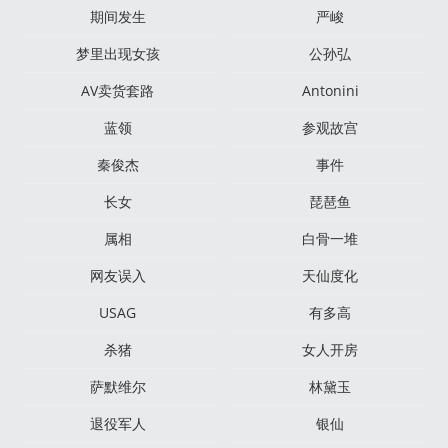
期间发生
严峻
梦里出现女孩
公孙弘
AV卖货套路
Antonini
蓝领
参观故宫
秦俊杰
事件
长女
琵琶鱼
属相
白骨一堆
网友误入
天仙度化
USAG
有多高
杀猪
女人开房
萨默维尔
林黛玉
退役军人
银仙