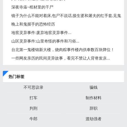
深夜寺庙~棺材里的干尸
镜子为什么不能对着床,包尸不说话,接生婆和屠夫的红手套,见鬼
晚上和鬼握手的恐怖经历
地窖灵异事件:废弃地窖灵异事件...
山区灵异事件:山里奇怪的事件和习俗...
台北第一鬼楼锦新大楼，烧肉粽事件楼内供奉数百块牌位！
一些网友亲历的民间灵异故事，看完不禁让人背脊发凉...
热门标签
不可思议录
骗钱
打车
制作材料
判刑
辞职
牛郎
渡劫强者