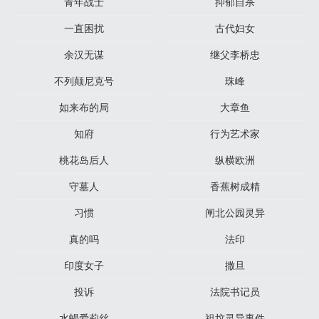
青年战士
抑郁自杀
一直困扰
古代妇女
余汉无谋
继父李桥忠
不列颠尼克号
珠峰
如来布的局
大章鱼
知府
行为艺术家
桃花岛后人
纵横欧洲
守墓人
香蕉树成精
习惯
闸北公园灵异
真的吗
法印
印度女子
撒旦
投诉
法院书记员
水蝎爱莉丝
祖坟灵异事件