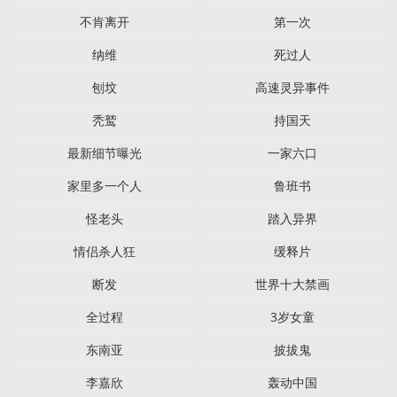
不肯离开
第一次
纳维
死过人
刨坟
高速灵异事件
秃鹫
持国天
最新细节曝光
一家六口
家里多一个人
鲁班书
怪老头
踏入异界
情侣杀人狂
缓释片
断发
世界十大禁画
全过程
3岁女童
东南亚
披拔鬼
李嘉欣
轰动中国