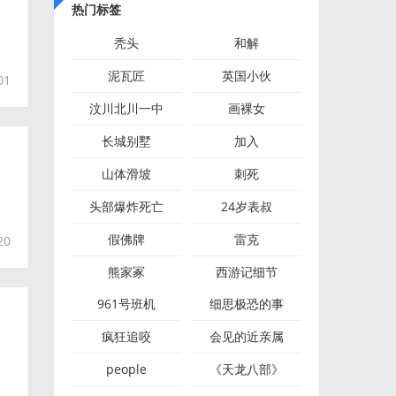
热门标签
秃头
和解
泥瓦匠
英国小伙
01
汶川北川一中
画裸女
长城别墅
加入
山体滑坡
刺死
的
头部爆炸死亡
24岁表叔
假佛牌
雷克
20
熊家冢
西游记细节
961号班机
细思极恐的事
疯狂追咬
会见的近亲属
people
《天龙八部》