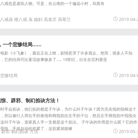
猪八戒也是虚拟人物。可是，在云南的一个偏远小村，却真有
八戒庙
猪八戒
庙
媳妇
高老庄
高翠兰
2019-04-
一个悲惨结局......
的电影《小飞象》，最近正在上映，剧情惹哭了许多观众。然而，很多人不知
它的结局可比童话故事惨多了...... 19世纪，出生在厄利垂亚
悲惨结局
2019-04-
镇惊、辟邪、制幻掐诀方法！
炼时手会掐诀，他们掐的都是子午诀，为什么叫子午诀？因为无名指的指根这个
午，所以修行人用右手的食指和拇指掐住左手的子位，然后左手拇指掐中指指尖
这叫子午诀，道家真人手一支都是这个掐法。 子午诀的作用是什么呢？它的作
人受惊，手就自动的掐紧了，这掐紧就能够
辟邪
制幻掐诀
方法
2019-05-