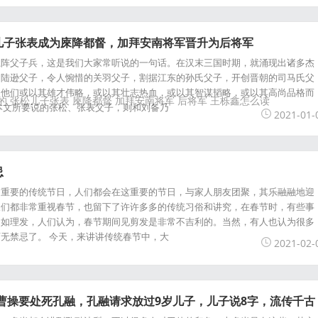
儿子张表成为庲降都督，加拜安南将军晋升为后将军
上阵父子兵，这是我们大家常听说的一句话。在汉末三国时期，就涌现出诸多杰
的陆逊父子，令人惋惜的关羽父子，割据江东的孙氏父子，开创晋朝的司马氏父
。他们或以其雄才伟略，或以其壮志热血，或以其智谋韬略，或以其高尚品格而
的
张松儿子张表
庲降都督
加拜安南将军
后将军
王栎鑫怎么读
本文所要说的张松、张表父子，则和刘备乃
2021-01-
忌
为重要的传统节日，人们都会在这重要的节日，与家人朋友团聚，其乐融融地迎
人们都非常重视春节，也留下了许许多多的传统习俗和讲究，在春节时，有些事
例如理发，人们认为，春节期间见剪发是非常不吉利的。当然，有人也认为很多
无禁忌了。 今天，来讲讲传统春节中，大
2021-02-
曹操要处死孔融，孔融请求放过9岁儿子，儿子说8字，流传千古