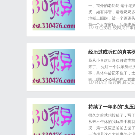
一、窗外的老奶奶 这个老
扰，如有得罪，请老奶奶多
地板上蹦跶，被一个蓬蓬
我一个人在家玩，我倒也乐
红色皮鞋
校园灵异事
经历过或听过的真实
我从小喜欢听喜欢聊这类
来了。 先讲一个我亲身经
事，具体年龄记不住了，太
间，哑巴公公就住在二楼靠
经历过
听过的
真实灵
持续了一年多的“鬼压床”.
很久之前就想投稿了，写了
从来不午休的我玩着手机
哭，第一反应是爸爸去世了
一边想着这么大的事怎么没