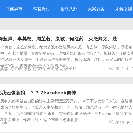
奇闻异事
稗官野史
猎奇八卦
大案要案
未解之谜
:梅超风、李莫愁、周芷若、康敏、何红药、灭绝师太、裘
46个角色，这么多角色，绝大多数都处理得有来龙，有去脉，形象鲜明，栩栩如
中，有七个是属于女魔头的范畴，你知道她们都有谁吗？ 1、梅超风可伶的女
她虽然是一大女魔头，但是命运也是悲惨的。梅若华幼年时期，有父母的百般疼
父母被害后，梅若华饱受恶人的欺侮折磨，
莫愁
周芷若
康敏
何红药
灭绝师太
裘千尺
2021-01-
还像新娘...？？？Facebook疯传
所有人都希望在自己的婚礼上穿得漂漂亮亮的。 对于不少女孩子来说，在结婚
成为全场的焦点，也算是人生梦想之一了。 然而，却总是有一些不解风情的人
最近， 我的婆婆在我们的婚礼上穿得像新娘 的帖子，在Facebook遭到了疯
k） 在贴文当中，作者写到： 这个穿着白色婚礼服
book
2019-05-