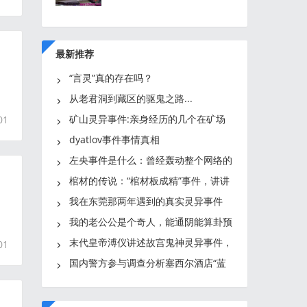
最新推荐
“言灵”真的存在吗？
从老君洞到藏区的驱鬼之路...
矿山灵异事件:亲身经历的几个在矿场
01
遇到的灵异事件
dyatlov事件事情真相
左央事件是什么：曾经轰动整个网络的
天涯左央事件原帖始末
棺材的传说：“棺材板成精”事件，讲讲
姥爷年轻时的诡异经历
我在东莞那两年遇到的真实灵异事件
我的老公公是个奇人，能通阴能算卦预
知生死
末代皇帝溥仪讲述故宫鬼神灵异事件，
01
参观故宫要留意这几个地
国内警方参与调查分析塞西尔酒店“蓝
可儿”灵异事件，疑点重