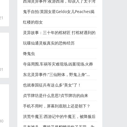
西湖灵异事件:夜游西湖，却误入了太子湾
公园古墓群...
鬼手自拍:英国女星Geldo女儿Peaches揭
21
秘鬼手自拍是真的假的，名媛
红楼的怨女
灵异故事：三十年的棺材匠 打棺材遇到的
诡异事
玩碟仙通灵板真实的恐怖经历
馋鬼虫
寺庙周围,车祸等灾难现场,凶案现场,火葬
01
场,乱葬岗,荒村、荒屋
东北灵异事件:“三仙附体，野鬼上身”...
也就泰国征兵有这么多“美女”了！
贞节牌坊是什么意思?贞节牌坊的由来
手机不用时，屏幕到底朝上还是朝下？
洪荒牛魔王:西游记中的牛魔王，被降服后
30
的结局如何？
吕布被杀，曹操又将貂蝉送给了关羽，为