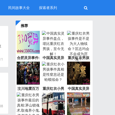
民间故事大全
探索者系列
推荐
魔
合肥灵异事件:
中国真实灵异
重庆红衣男孩
11
新加坡
事件盘
事件是
汶川地震百万
重庆红衣小男
中国真实灵异
“阴兵
孩事件
事件绝
08