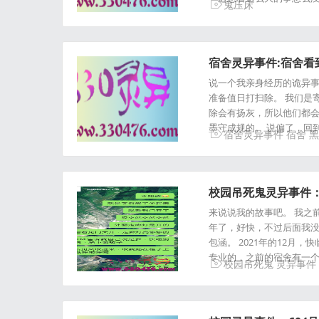
鬼压床
宿舍灵异事件:宿舍
说一个我亲身经历的诡异事
准备值日打扫除。 我们是
除会有扬灰，所以他们都会
墨守成规的。 说偏了，回
宿舍灵异事件
宿舍
黑
校园吊死鬼灵异事件：
来说说我的故事吧。 我之前
年了，好快，不过后面我没
包涵。 2021年的12
专业的，之前的宿舍有一
校园吊死鬼
灵异事件