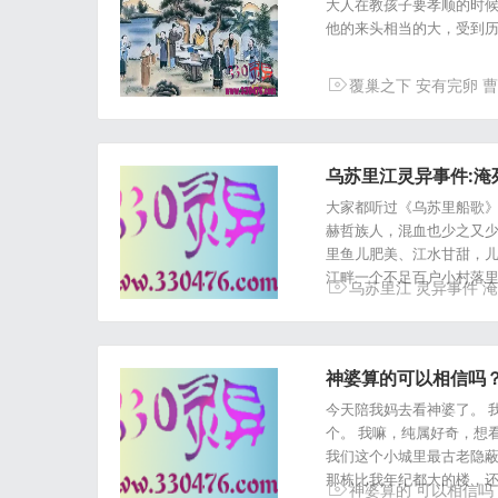
大人在教孩子要孝顺的时
他的来头相当的大，受到
覆巢之下
安有完卵
曹
乌苏里江灵异事件:淹
大家都听过《乌苏里船歌
赫哲族人，混血也少之又
里鱼儿肥美、江水甘甜，
江畔一个不足百户小村落里
乌苏里江
灵异事件
淹
神婆算的可以相信吗？
今天陪我妈去看神婆了。 
个。 我嘛，纯属好奇，想
我们这个小城里最古老隐蔽
那栋比我年纪都大的楼，
神婆算的
可以相信吗