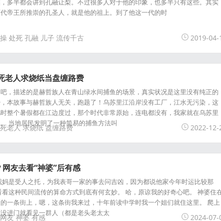
候，多半都会讲到孔融让梨。不过很多人对于他的印象，也多半只有这些。其实
历代帝王所推崇的孔圣人，就是他的祖上。到了他这一代的时
操
处死
孔融
儿子
流传千古
2019-04-
死老人求烧纸当盘缠路费
》吧，描述的是赫哲族人在青山绿水间捕鱼的场景，真实状况是这里没有纯正的
少，本故事与赫哲族人无关，跑题了！乌苏里江沿岸没有工厂，江水无污染，这
儿时整个暑假都在江边度过，那个时代非常原始，连电都没有，我家就在乌苏里
。 当地居民发明了一种简易的捕鱼方法叫
死老人
求烧纸
盘缠路费
2022-12-
网友去看“神婆”后有感
我妈是受人之托，为我表哥一家的事去问吉凶，因为都说他家今年时运比较那
看看这种民间流传的算命方式到底有何玄妙。 哈，原谅我的好奇心吧。 神婆住
的一条街上，嗯，这条街我来过，十年前读中学时我一个姐们就住这里。 爬上
还没进门就看见一群人（都是老头老太太
网友
神婆
有感
2024-07-