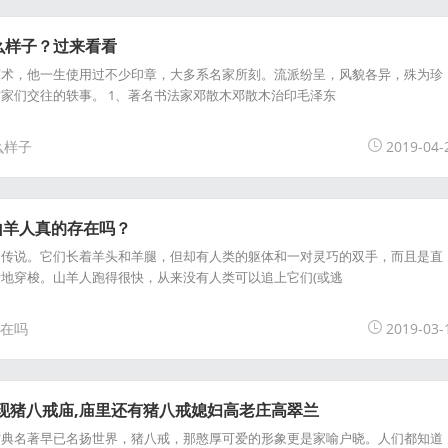
么样子？过来看看
艺术，他一生使用过不少印章，大多系名家所刻。流派纷呈，风貌各异，殊为珍
家们交往的轶事。 1、著名书法家邓散木邓散木治印毛泽东
么样子
2019-04-
山羊人真的存在吗？
的传说。它们长着羊头和羊腿，但却有人类的躯体和一对灵巧的双手，而且是直
地穿梭。山羊人跑得很快，从来没有人类可以追上它们(或逃
在吗
2019-03-
现猪八戒庙,庙里还有猪八戒媳妇高老庄高翠兰
古典名著早已名扬世界，猪八戒，那憨厚可爱的形象更是家喻户晓。人们都知道