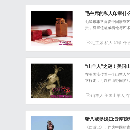
毛主席的私人印章什
毛泽东非常喜爱中国篆刻
贵，有些还蕴藏着他与艺术
毛主席
私人
印章
什
“山羊人”之谜！美国
在美国流传着一个山羊人
立行走，可以在山野间灵活
山羊人
美国山羊人
存
猪八戒娶媳妇:云南惊
《西游记》，作为中国的