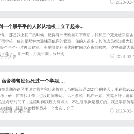
2023-02-
看到一个黑乎乎的人影从地板上立了起来…
情。 那是我上初二的时候，记得有一天晚自习下课后，我和三个死党赶回宿舍
寄宿学校，住的是那种大通铺高低床的寝室，住的人很多，其他成员都知道大扫
晚个半个小时再回寝室。 有的顺便利用这段时间吃点夜宵啥的。 这些都是大
到正题上。 那一晚，月亮半圆，分外明
乎乎人影
2023-02-
宿舍楼曾经吊死过一个学姐....
在某期评论区里说过我考完研来投稿，当时应该是2021年的冬天，现在都202
考上研，忙着找工作，也没时间来写。 话不多说，现在开始。文笔不好，请多
月，快临近考研时间了，这段时间我压力有点大，不过睡眠倒是很好的。我是学新传
个神经病，经常欺负我和另外一个舍友，介于
宿舍楼
吊死学姐
2023-02-