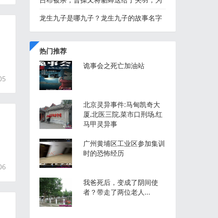
何第二天貂蝉就自杀了
龙生九子是哪九子？龙生九子的故事名字
及图片
热门推荐
诡事会之死亡加油站
05
北京灵异事件:马甸凯奇大
厦,北医三院,菜市口刑场,红
马甲灵异事
广州黄埔区工业区参加集训
时的恐怖经历
06
我爸死后，变成了阴间使
者？带走了两位老人...