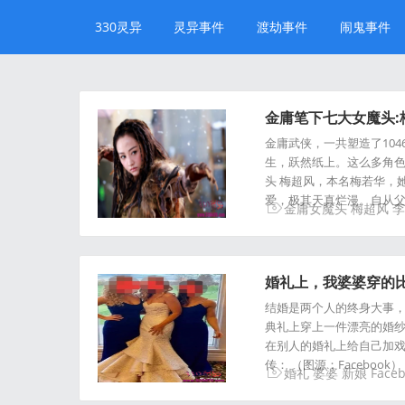
330灵异
灵异事件
渡劫事件
闹鬼事件
金庸笔下七大女魔头
金庸武侠，一共塑造了10
生，跃然纸上。这么多角色
头 梅超风，本名梅若华，
爱，极其天真烂漫。自从
金庸女魔头
梅超风
李
婚礼上，我婆婆穿的比我
结婚是两个人的终身大事，
典礼上穿上一件漂亮的婚纱
在别人的婚礼上给自己加戏。
传： （图源：Faceboo
婚礼
婆婆
新娘
Face