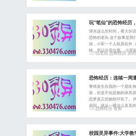
玩“笔仙”的恐怖经历
潜水这么长时间，看大伙说
恐怖的老头 这个故事是我们
候，小军一个人租房在外
样，所以分开住着。 小军
玩笔仙
恐怖经历
房间
恐怖经历：连续一周
事情发生在我的一个朋友身
派，但是不知是她的体质原
恶梦真正把她给吓坏了。 
房间，就从一楼这么直直的
恐怖经历
丧命
校园灵异事件:大学教