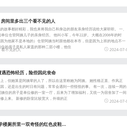
，房间里多出三个看不见的人
的故事都好精彩，我也来将我自己和身边的朋友亲身经历说给大家听听。 一、
单位仓管阿姨儿子的亲身经历。 他叫小军，今年22岁。 大概在2006年的时
（因为他家不是本地的）仓管阿姨当时跟他都在本市，但是因为上班的地点不一
租住的房子是私人家盖的那种二层小楼，他住
看不见的人
2024-07-
遭遇恐怖经历，险些因此丧命
上，但她算是阿姨辈的人了，所以在这里称她为阿姨。 她性格正直、作风正
因，还是出生的时日有问题，常常会遇到一些怪怪的事。 有一次，连续一周的
阿姨住的房子是单位修的一室一厅，后来为了增加福利，又统一为宿舍加了一间
修上来。 新修的卧室比较宽大，外墙的正
2024-07-
学楼厕所里一双奇怪的红色皮鞋...