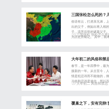
三国张松怎么死的？
俗语有云，打虎亲兄弟，
出的父子，例如出将入相
子，流芳后世的诸葛父子
三国张松
张松怎么死
为历史所铭记。 其中，就
大年初二的风俗和禁
春节，是一年四季中，最
接新的一年。从古至今，
情是犯忌讳而不能做的，
习俗和忌讳是迷信，所以百
大年初二
风俗和禁忌
覆巢之下，安有完卵: