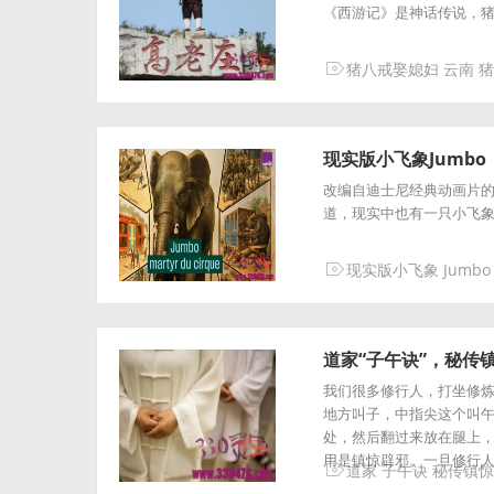
《西游记》是神话传说，
猪八戒娶媳妇
云南
猪
现实版小飞象Jumbo，
改编自迪士尼经典动画片
道，现实中也有一只小飞象，
现实版小飞象
Jumbo
道家“子午诀”，秘传
我们很多修行人，打坐修
地方叫子，中指尖这个叫
处，然后翻过来放在腿上，
用是镇惊辟邪。一旦修行
道家
子午诀
秘传镇惊