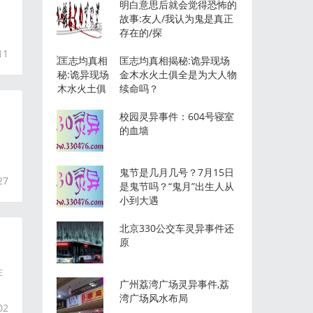
明白意思后就会觉得恐怖的
故事:友人/我认为鬼是真正
存在的/探
11
匡志均真相揭秘:诡异现场
金木水火土俱全是为大人物
续命吗？
校园灵异事件：604号寝室
的血墙
鬼节是几月几号？7月15日
27
是鬼节吗？“鬼月”出生人从
小到大遇
北京330公交车灵异事件还
原
在
广州荔湾广场灵异事件,荔
湾广场风水布局
02