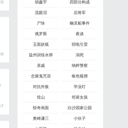
19
胡鑫宇
四部分构成
流眼泪
后将军
尸块
幽灵船事件
俄罗斯
夜谈
玉面妖狐
招电引雷
家
18
益州训练水师
溺死
亲戚
纳粹警察
念驱鬼咒语
银色狐狸
3
对抗外敌
学业灯
坟山
邻座女孩
某
17
惊奇画面
白沙国家公园
奥崎谦三
小伙子