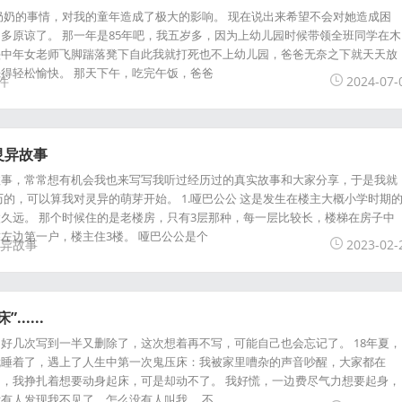
奶奶的事情，对我的童年造成了极大的影响。 现在说出来希望不会对她造成困
多原谅了。 那一年是85年吧，我五岁多，因为上幼儿园时候带领全班同学在木
头中年女老师飞脚踹落凳下自此我就打死也不上幼儿园，爸爸无奈之下就天天放
得轻松愉快。 那天下午，吃完午饭，爸爸
件
2024-07-
灵异故事
故事，常常想有机会我也来写写我听过经历过的真实故事和大家分享，于是我就
历的，可以算我对灵异的萌芽开始。 1.哑巴公公 这是发生在楼主大概小学时期
久远。 那个时候住的是老楼房，只有3层那种，每一层比较长，楼梯在房子中
左边第一户，楼主住3楼。 哑巴公公是个
异故事
2023-02-
.....
好几次写到一半又删除了，这次想着再不写，可能自己也会忘记了。 18年夏，
就睡着了，遇上了人生中第一次鬼压床：我被家里嘈杂的声音吵醒，大家都在
，我挣扎着想要动身起床，可是却动不了。 我好慌，一边费尽气力想要起身，
有人发现我不见了，怎么没有人叫我。 不