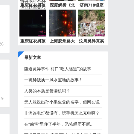
重庆红衣男孩
深度解析《北
济南718银座
事件最
京公交
灵异事件
重庆红衣男孩
上海胶州路大
汶川灵异真实
26
离奇死
火灵异
事件都
最新文章
隧道灵异事件:村口“吃人隧道”的故事...
一碗稀饭换一风水宝地的故事 !
人类的本质是复读机吗？
19
无人敢说出孙小果生父的名字，但网友说
了孙小果生父名字
非洲连电灯都没有，玩手机怎么充电啊？
在“凶宅”里住了半年，恐怖经历不断...