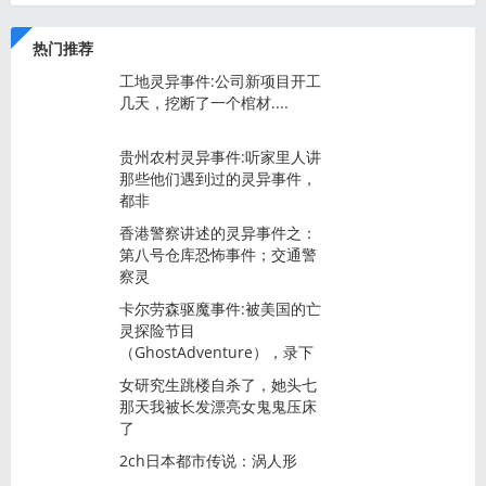
热门推荐
工地灵异事件:公司新项目开工
几天，挖断了一个棺材....
贵州农村灵异事件:听家里人讲
那些他们遇到过的灵异事件，
都非
香港警察讲述的灵异事件之：
第八号仓库恐怖事件；交通警
察灵
卡尔劳森驱魔事件:被美国的亡
灵探险节目
（GhostAdventure），录下
女研究生跳楼自杀了，她头七
那天我被长发漂亮女鬼鬼压床
了
2ch日本都市传说：涡人形