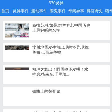
330灵异
首页
灵异事件
渡劫事件
闹鬼事件
奇闻异事
稗官野史
猎
嬴扶苏,柳如是,纳兰容若中国历史
上最好听的名字
汶川地震发生前出现的怪异现象:
鱼鳞云,百鸟争鸣
祖冲之算出了圆周率还发明了水
推磨,指南车,千里船...
铁路上的替死鬼