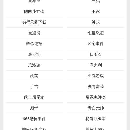
我家里
当妈
阴间小女孩
不死
穷得只剩下钱
神龙
被逮捕
七世恩怨
救命绝招
凶宅事件
最不能
日长石
梁洛施
意大利
姚英
生存游戏
于吉
矢野富荣
的士后尾箱
吊死鬼缠身
彪悍
青面元帅
666恐怖事件
特殊职业者
被疾病折磨死
桃树上的人