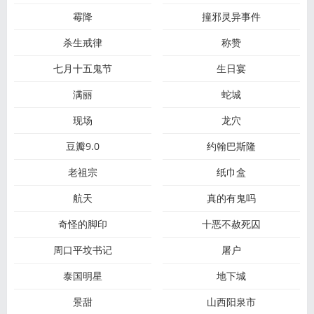
霉降
撞邪灵异事件
杀生戒律
称赞
七月十五鬼节
生日宴
满丽
蛇城
现场
龙穴
豆瓣9.0
约翰巴斯隆
老祖宗
纸巾盒
航天
真的有鬼吗
奇怪的脚印
十恶不赦死囚
周口平坟书记
屠户
泰国明星
地下城
景甜
山西阳泉市