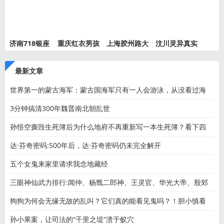
济南718银座
重庆红衣男孩
上海胶州路大
汶川灵异真实
灵异事件
离奇死
火灵异
事件都
最新文章
世界第一的蒙古海军：蒙古国海军只有一人会游泳，从没看过海
3分钟搞清300年魏晋南北朝乱世
孙悟空撕毁生死簿后为什么地府不再重新写一本生死簿？看下四
达·芬奇密码:500年后，达·芬奇密码仍未完全解开
五个女鬼来家里请求我念地藏经
三眼神仙武力排行:闻仲、杨戬二郎神、王灵官、华光大帝、殷郊
狗狗为何会无缘无故的乱叫？它们真的能看见鬼吗？！胆小慎看
孙小果案，让司法的“千里之堤”溃于蚁穴