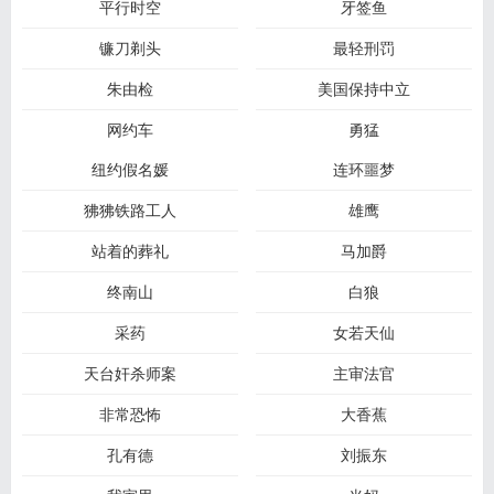
平行时空
牙签鱼
镰刀剃头
最轻刑罚
朱由检
美国保持中立
网约车
勇猛
纽约假名媛
连环噩梦
狒狒铁路工人
雄鹰
站着的葬礼
马加爵
终南山
白狼
采药
女若天仙
天台奸杀师案
主审法官
非常恐怖
大香蕉
孔有德
刘振东