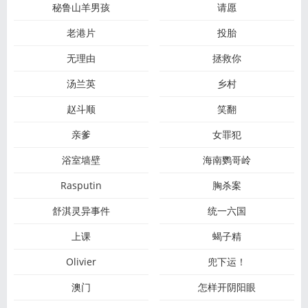
秘鲁山羊男孩
请愿
老港片
投胎
无理由
拯救你
汤兰英
乡村
赵斗顺
笑翻
亲爹
女罪犯
浴室墙壁
海南鹦哥岭
Rasputin
胸杀案
舒淇灵异事件
统一六国
上课
蝎子精
Olivier
兜下运！
澳门
怎样开阴阳眼