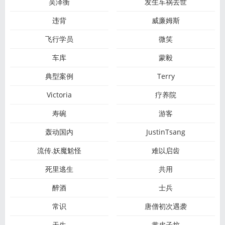
吴泽衡
发生车祸去世
违背
威廉姆斯
飞行学员
微笑
车库
蒙毅
典型案例
Terry
Victoria
疗养院
寿碗
游客
轰动国内
JustinTsang
流传.妖魔魀怪
难以启齿
死里逃生
共用
醉酒
士兵
常识
唐僧初次遇袭
天生
黄皮子坟