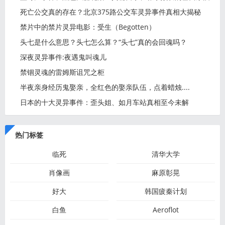
店
死亡公交真的存在？北京375路公交车灵异事件真相大揭秘
禁片中的禁片灵异电影：受生（Begotten）
头七是什么意思？头七怎么算？“头七”真的会回魂吗？
深夜灵异事件:夜遇鬼叫魂儿
禁锢灵魂的雷姆斯诅咒之柜
半夜亲身经历鬼娶亲，全红色的娶亲队伍，点着蜡烛....
日本的十大灵异事件：歪头姐、如月车站真相至今未解
热门标签
临死
清华大学
肖像画
麻原彰晃
好大
韩国疲秦计划
白鱼
Aeroflot