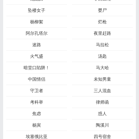
坠楼女子
婴尸
杨柳絮
烂枪
阿尔孔塔尔
夜里赶路
迷路
马拉松
火气盛
汤匙
暗堂口陷阱！
马大哈
中国情侣
未知男童
守卫者
三人混血
考科举
律师函
焦虑
惑人
杨寅
陶溪川
埃塞俄比亚
四号宿舍