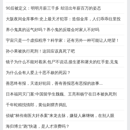
90后被定义：明明月薪三千多 却活出年薪百万的姿态
大阪夜间金库事件:史上最天才犯罪：造假金库，人们乖乖往里投
养小鬼真的运气好吗？养小鬼的反噬会对家人不好吗
宇宙只是一个虚拟程序？科学家：还有另外一种可能让人绝望！
孙小果被执行死刑！这回应该真死了吧
镜子为什么不能对着床,包尸不说话,接生婆和屠夫的红手套,见鬼
为什么会有人爱上十恶不赦的死囚？
善恶终有报，天道好轮回，善有善报恶有恶报的故事...
日本福冈灭门案:中国留学生魏巍、王亮和杨宁在日本被执死刑
千年蛇精找情郎，黄仙刺猬齐捣乱
侦破“林伶南医大奸杀案”来龙去脉，嫌疑人麻继钢，在别人眼
海归博士“跑”快递，是人才浪费吗？