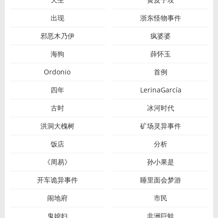
出现
浙东怪物事件
邪恶木乃伊
疯婆婆
海狗
薛怀玉
Ordonio
首例
四年
LerinaGarcía
古时
冰河时代
洪洞大槐树
矿场灵异事件
饭店
分析
《周易》
孙小果是
开车诡异事件
睡里面会梦游
闹地府
市民
鬼媳妇
非洲巨蛙