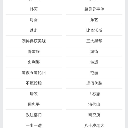
扑灭
超灵异事件
对食
乐艺
逃走
比奇沃斯
朝鲜俘获美舰
三大黑帮
骨灰罐
游街
史利娜
转运
道教五道轮回
艳丽
不愿投胎
虚假伪装
唐装
！标志
周忠平
清代山
政法部门
研究所
一出一进
八十岁老太