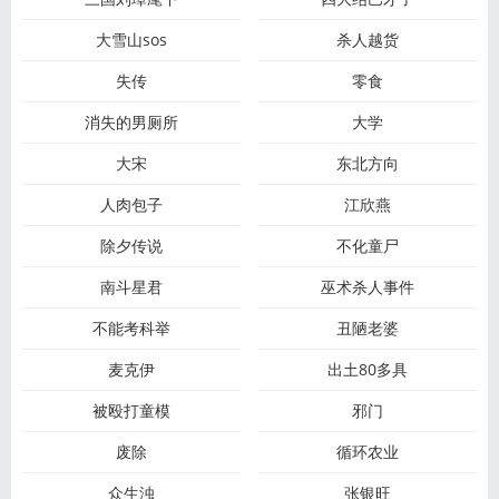
大雪山sos
杀人越货
失传
零食
消失的男厕所
大学
大宋
东北方向
人肉包子
江欣燕
除夕传说
不化童尸
南斗星君
巫术杀人事件
不能考科举
丑陋老婆
麦克伊
出土80多具
被殴打童模
邪门
废除
循环农业
众生浊
张银旺