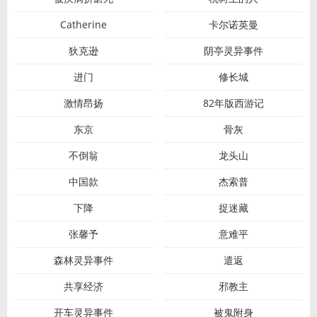
Catherine
卡尔诺英曼
狄克逊
阴亭灵异事件
进门
修长城
激情昂扬
82年版西游记
东京
骨灰
不倒翁
龙头山
中国款
杰索普
下降
捉迷藏
张馨予
意难平
森林灵异事件
遣返
共享经济
邪教主
开车灵异事件
被鬼附身