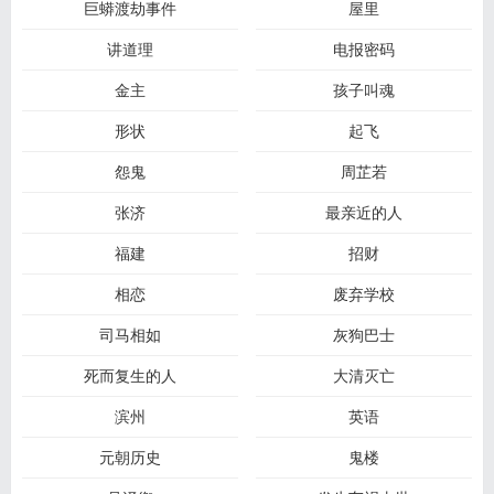
巨蟒渡劫事件
屋里
讲道理
电报密码
金主
孩子叫魂
形状
起飞
怨鬼
周芷若
张济
最亲近的人
福建
招财
相恋
废弃学校
司马相如
灰狗巴士
死而复生的人
大清灭亡
滨州
英语
元朝历史
鬼楼