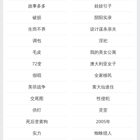
故事多多
娃娃引子
破损
阴阳实录
生而不养
设计谋杀亲夫
调包
淫祀
毛皮
我的美女公寓
72变
澳大利亚女子
假唱
全家移民
美菲战争
黄大仙迷住
交尾图
性侵犯
供灯
灵堂
死后变黄狗
2005年
实力
蜘蛛猎人