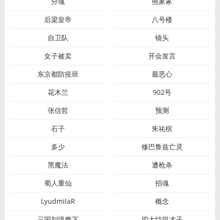
分魂
熊家冢
后梁皇帝
八号楼
自卫队
镜头
女子被卖
开会发言
东京都防疫班
最恶心
花木兰
902号
张信哲
预测
石子
朱祐槟
多少
修巴鲁兹亡灵
黑魔法
遭枪杀
蜀人重仙
招魂
LyudmilaR
概念
三国刘璋麾下
四大结巴才子