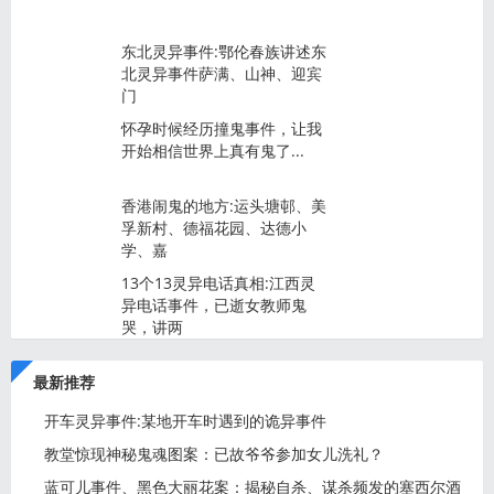
东北灵异事件:鄂伦春族讲述东
北灵异事件萨满、山神、迎宾
门
怀孕时候经历撞鬼事件，让我
开始相信世界上真有鬼了...
香港闹鬼的地方:运头塘邨、美
孚新村、德福花园、达德小
学、嘉
13个13灵异电话真相:江西灵
异电话事件，已逝女教师鬼
哭，讲两
最新推荐
开车灵异事件:某地开车时遇到的诡异事件
教堂惊现神秘鬼魂图案：已故爷爷参加女儿洗礼？
蓝可儿事件、黑色大丽花案：揭秘自杀、谋杀频发的塞西尔酒