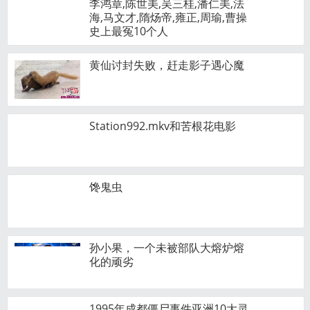
李鸿章,陈世美,吴三桂,潘仁美,法
海,马文才,隋炀帝,雍正,周瑜,曹操
史上最冤10个人
黄仙讨封失败，赶走影子遇心魔
Station992.mkv和苦根花电影
馋鬼虫
孙小果，一个未被部队大熔炉熔
化的顽劣
1995年成都僵尸事件亚洲10大灵