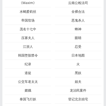
《Maxim》
云南公检法司
水蝎爱莉丝
全裸合法
帝国坟场
恶鬼杀人
茂名十七中
蜂神
压寨夫人
眼睛
江浙人
忍受
韩国堕胎禁令
日本地图
纪录
火
道徒
黑奴
公交车老太太
姐夫
嫦娥
龙治民案件
泰国飞行妖
登记北京凶宅