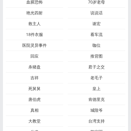
血腥恐怖
70岁老母
艳光四射
说说话
救主人
谢宏
18件衣服
看车流
医院灵异事件
咖位
回应
推背图
杀猪盘
君子之交
吉祥
老毛子
死舅舅
皇上
唐伯虎
肯德里克
真相
城隍爷
大教堂
台湾支持