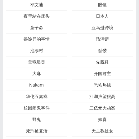
邓文迪
眼镜
夜里站在床头
日本人
童子命
亚马逊跨境
很诡异的事情
玷污癖
池添村
骷髅
鬼魂显灵
先脱鞋
大麻
开国君主
Nakam
恐怖热线
华佗五禽戏
江湖声望很高
校园闹鬼事件
三亿元大劫案
野鬼
妺喜
死刑被复活
天主教处女