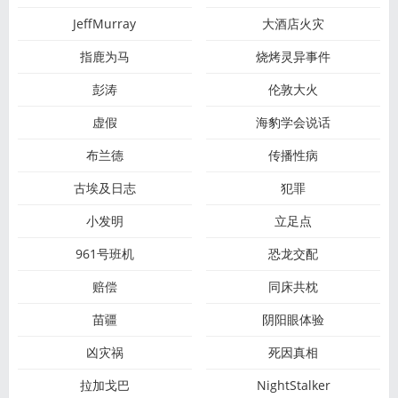
JeffMurray
大酒店火灾
指鹿为马
烧烤灵异事件
彭涛
伦敦大火
虚假
海豹学会说话
布兰德
传播性病
古埃及日志
犯罪
小发明
立足点
961号班机
恐龙交配
赔偿
同床共枕
苗疆
阴阳眼体验
凶灾祸
死因真相
拉加戈巴
NightStalker