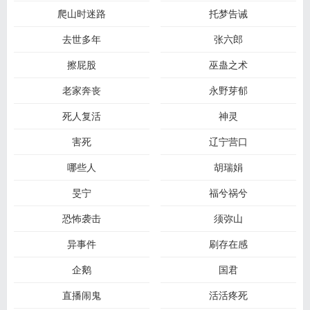
爬山时迷路
托梦告诫
去世多年
张六郎
擦屁股
巫蛊之术
老家奔丧
永野芽郁
死人复活
神灵
害死
辽宁营口
哪些人
胡瑞娟
旻宁
福兮祸兮
恐怖袭击
须弥山
异事件
刷存在感
企鹅
国君
直播闹鬼
活活疼死