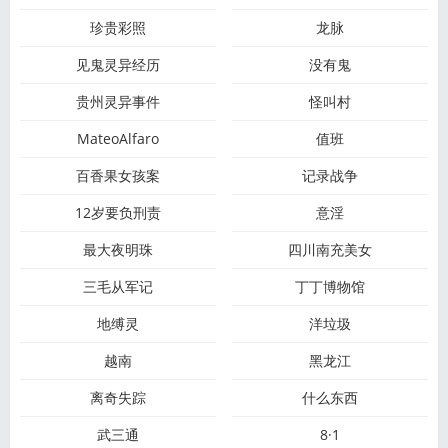
珍贵彩照
龙脉
见鬼灵异经历
没有鬼
贵州灵异事件
怪叫村
MateoAlfaro
值班
百香果女孩案
记录战争
12岁要负刑责
意淫
最大夜明珠
四川南充美女
三毛从军记
丁丁博物馆
地缚灵
洋垃圾
越南
黑龙江
离奇失踪
什么东西
武三通
8·1