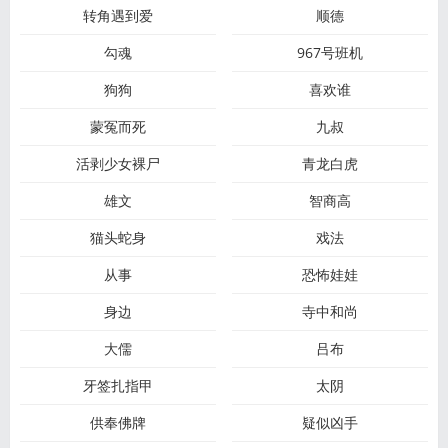
转角遇到爱
顺德
勾魂
967号班机
狗狗
喜欢谁
蒙冤而死
九叔
活剥少女裸尸
青龙白虎
雄文
智商高
猫头蛇身
戏法
从事
恐怖娃娃
身边
寺中和尚
大儒
吕布
牙签扎指甲
太阴
供奉佛牌
疑似凶手