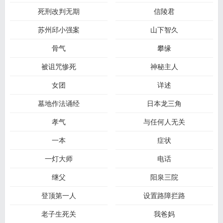
死刑改判无期
信陵君
苏州邱小强案
山下智久
骨气
攀缘
被诅咒惨死
神秘主人
女团
详述
墓地作法诵经
日本龙三角
孝气
与任何人无关
一本
症状
一灯大师
电话
继父
阳泉三院
登顶第一人
设置路障拦路
老子生死关
我爸妈