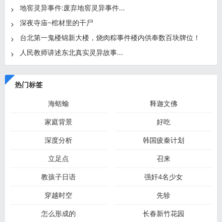
地窖灵异事件:废弃地窖灵异事件...
深夜寺庙~棺材里的干尸
台北第一鬼楼锦新大楼，烧肉粽事件楼内供奉数百块牌位！
人民教师讲述东北真实灵异故事...
热门标签
海蛞蝓
释迦文佛
家庭背景
好吃
深度分析
韩国疲秦计划
立足点
召来
教孩子日语
强奸4名少女
穿越时空
先轸
怎么形成的
长春新竹花园