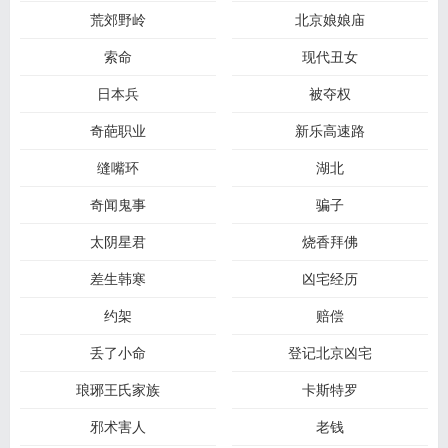
荒郊野岭
北京娘娘庙
索命
现代丑女
日本兵
被夺权
奇葩职业
新乐高速路
缝嘴环
湖北
奇闻鬼事
骗子
太阴星君
烧香拜佛
差生韩寒
凶宅经历
约架
赔偿
丢了小命
登记北京凶宅
琅琊王氏家族
卡斯特罗
邪术害人
老钱