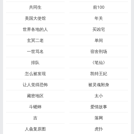
共同生
前100
美国大使馆
年关
世界各地的人
买凶宅
玄冥二老
单间
一世骂名
宿舍刑场
排队
《笔仙》
怎么被发现
凯特王妃
让人觉得恐怖
被灵魂附身
藏密地区
太小
斗蟋蟀
爱情故事
吉
落网
人彘复原图
虎扑