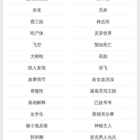
赤龙
无奈
观三姑
林志玲
吃尸体
灵异世界
飞空
预知死亡
大蟒蛇
高励
惊人发现
张飞
故事情节
处女血洗澡
脊髓性
诸葛亮骂王朗
真相解释
已故爷爷
女学生
斯德哥尔摩
被小鬼反噬
神秘主人
郭和卿
冒充男人当兵