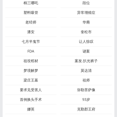
棉三哪吒
段位
塑料吸管
异常增殖症
老经师
华裔
潘安
奎松市
七月半鬼节
让人惊叹
FDA
谜案
祖坟棺材
案发.扒光裤子
梦境解梦
莫达清
梁庄王墓
祖师
要求见受害人
弥勒菩萨像
首例换头手术
93岁
娜英
克勤郡王府