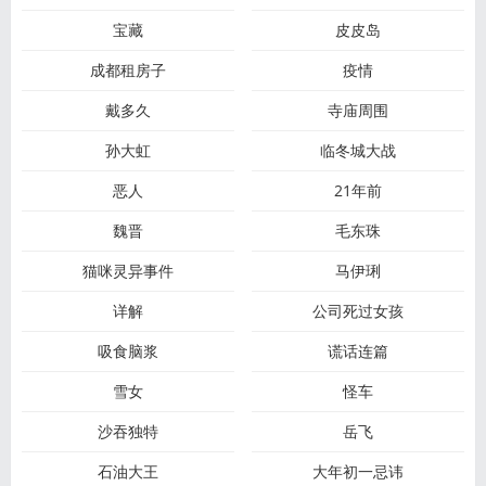
宝藏
皮皮岛
成都租房子
疫情
戴多久
寺庙周围
孙大虹
临冬城大战
恶人
21年前
魏晋
毛东珠
猫咪灵异事件
马伊琍
详解
公司死过女孩
吸食脑浆
谎话连篇
雪女
怪车
沙吞独特
岳飞
石油大王
大年初一忌讳