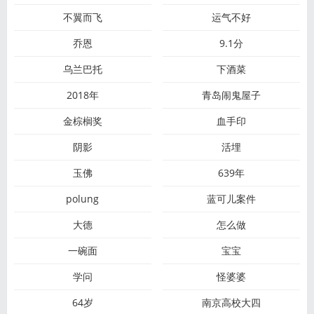
不翼而飞
运气不好
乔恩
9.1分
乌兰巴托
下酒菜
2018年
青岛闹鬼屋子
金棕榈奖
血手印
阴影
活埋
玉佛
639年
polung
蓝可儿案件
大德
怎么做
一碗面
宝宝
学问
怪婆婆
64岁
南京高校大四