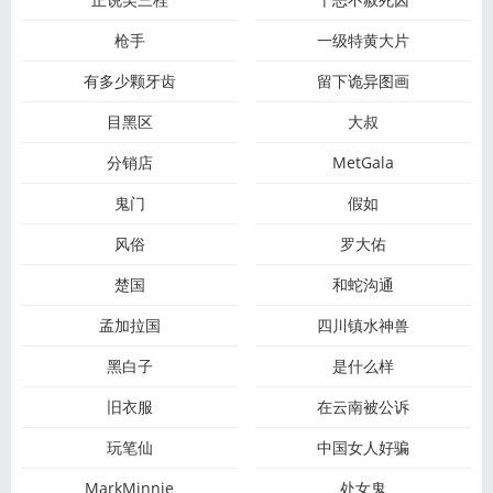
枪手
一级特黄大片
有多少颗牙齿
留下诡异图画
目黑区
大叔
分销店
MetGala
鬼门
假如
风俗
罗大佑
楚国
和蛇沟通
孟加拉国
四川镇水神兽
黑白子
是什么样
旧衣服
在云南被公诉
玩笔仙
中国女人好骗
MarkMinnie
处女鬼