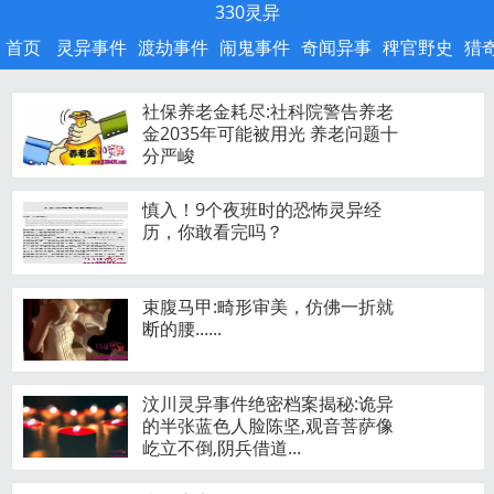
330灵异
首页
灵异事件
渡劫事件
闹鬼事件
奇闻异事
稗官野史
猎
社保养老金耗尽:社科院警告养老
金2035年可能被用光 养老问题十
分严峻
慎入！9个夜班时的恐怖灵异经
历，你敢看完吗？
束腹马甲:畸形审美，仿佛一折就
断的腰......
汶川灵异事件绝密档案揭秘:诡异
的半张蓝色人脸陈坚,观音菩萨像
屹立不倒,阴兵借道...