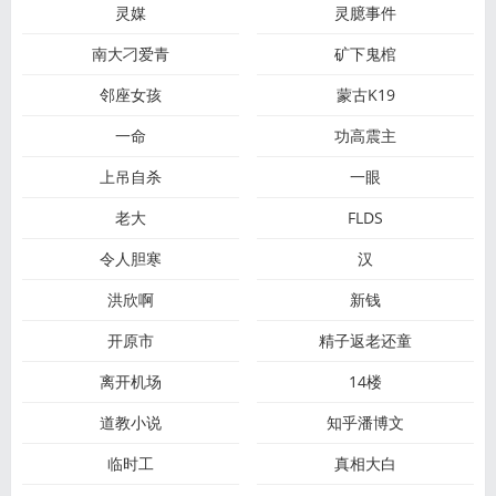
灵媒
灵臆事件
南大刁爱青
矿下鬼棺
邻座女孩
蒙古K19
一命
功高震主
上吊自杀
一眼
老大
FLDS
令人胆寒
汉
洪欣啊
新钱
开原市
精子返老还童
离开机场
14楼
道教小说
知乎潘博文
临时工
真相大白