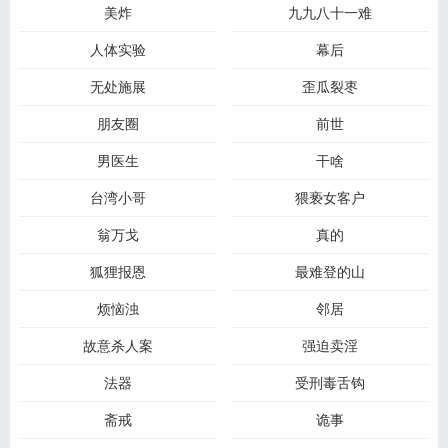
美炸
九九八十一难
人体实验
幕后
无处施展
歪瓜裂枣
朋友圈
前世
男医生
干啥
台湾小哥
猥亵女客户
翁万戈
真的
狐狸报恩
最难登的山
烦恼浊
邻居
故意杀人案
强迫卖淫
法器
受刑毒舌钩
斋戒
诡事