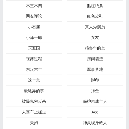
不三不四
贴红纸条
网友评论
红色皮鞋
小石庙
真人秀演员
小泽一郎
女友
灭五国
很多年的鬼
丧葬过程
房间墙壁
东汉末年
军事禁地
这个鬼
脚印
最诡异的事
拜金
被爆私密反杀
保护未成年人
人塞车上抓走
Ace
夫妇
神灵现身救人