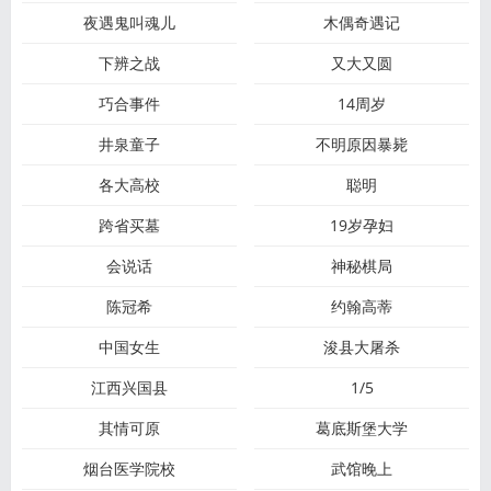
夜遇鬼叫魂儿
木偶奇遇记
下辨之战
又大又圆
巧合事件
14周岁
井泉童子
不明原因暴毙
各大高校
聪明
跨省买墓
19岁孕妇
会说话
神秘棋局
陈冠希
约翰高蒂
中国女生
浚县大屠杀
江西兴国县
1/5
其情可原
葛底斯堡大学
烟台医学院校
武馆晚上