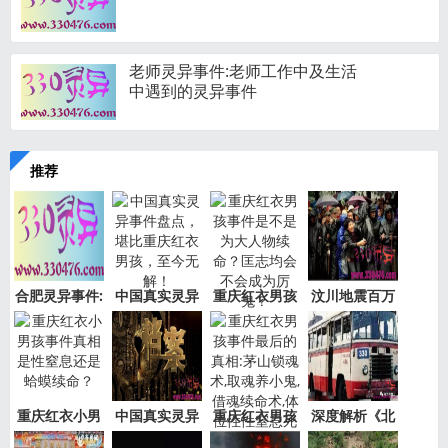
老师灵异事件:老师工作中及生活
中遇到的灵异事件
推荐
合肥灵异事件:
中国真实灵异
重庆红衣男孩
汶川地震百万
新加坡
事件盘
事件是
“阴兵
重庆红衣小男
中国真实灵异
重庆红衣男孩
深度解析《北
孩事件
事件绝
事件最
京公交