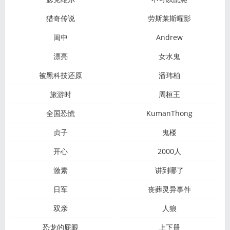
猎奇传说
劳斯莱斯曜影
闺中
Andrew
漂亮
女水鬼
被黑科技还原
潘玮柏
旅游时
周桓王
全国恐慌
KumanThong
贞子
鬼楼
开心
2000人
激素
讲到哪了
日军
丧葬灵异事件
双亲
人狼
恐龙的屁眼
上下册