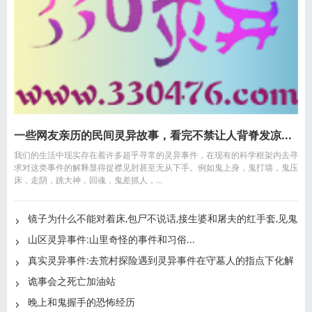
一些网友亲历的民间灵异故事，看完不禁让人背脊发凉...
我们的生活中现实存在着许多超乎寻常的灵异事件，在现有的科学框架内去寻
求对这类事件的解释显得捉襟见肘甚至无从下手。例如鬼上身，鬼打墙，鬼压
床，走阴，跳大神，回魂，鬼差抓人，...
镜子为什么不能对着床,包尸不说话,接生婆和屠夫的红手套,见鬼
山区灵异事件:山里奇怪的事件和习俗...
真实灵异事件:去荒村探险遇到灵异事件在守墓人的指点下化解
诡事会之死亡加油站
晚上和鬼握手的恐怖经历