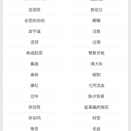
龙现世
曾祖父
去世的伯伯
蝾螈
袁守诚
活祭
违背
过期
构成犯罪
警察开枪
癫蛊
满大街
秦岭
锯割
爆红
七窍流血
过年
除夕前夜
张信哲
盗墓贼的报应
存在吗
转型
噪音
名妓