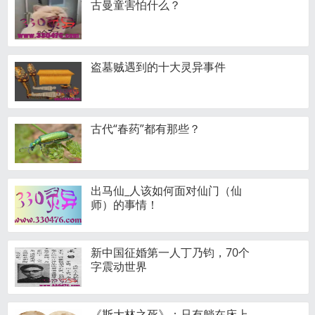
古曼童害怕什么？
盗墓贼遇到的十大灵异事件
古代“春药”都有那些？
出马仙_人该如何面对仙门（仙
师）的事情！
新中国征婚第一人丁乃钧，70个
字震动世界
《斯大林之死》：只有躺在床上