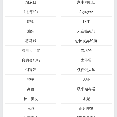
烟灰缸
家中闹狐仙
《道德经》
Agogwe
绑架
17年
汕头
人在临死前
将马钱
恐怖灵异经历
汶川大地震
吉珞特
真的会死吗
太爷爷
俏寡妇
俄亥俄大学
神婆
大师
身价
吸米糊存活
长舌美女
水泥
鬼路
正月理发