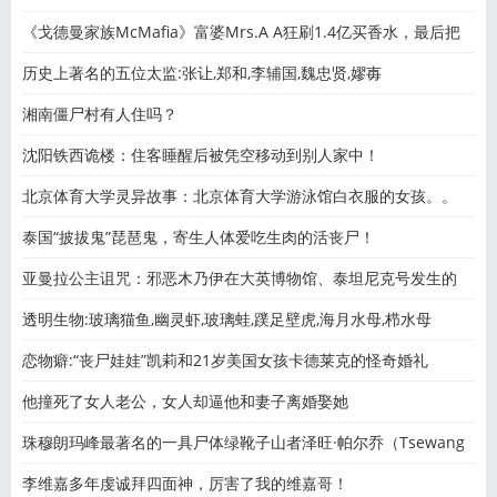
《戈德曼家族McMafia》富婆Mrs.A A狂刷1.4亿买香水，最后把
老公刷
历史上著名的五位太监:张让,郑和,李辅国,魏忠贤,嫪毐
湘南僵尸村有人住吗？
沈阳铁西诡楼：住客睡醒后被凭空移动到别人家中！
北京体育大学灵异故事：北京体育大学游泳馆白衣服的女孩。。
泰国“披拔鬼”琵琶鬼，寄生人体爱吃生肉的活丧尸！
亚曼拉公主诅咒：邪恶木乃伊在大英博物馆、泰坦尼克号发生的
透明生物:玻璃猫鱼,幽灵虾,玻璃蛙,蹼足壁虎,海月水母,栉水母
恋物癖:“丧尸娃娃”凯莉和21岁美国女孩卡德莱克的怪奇婚礼
他撞死了女人老公，女人却逼他和妻子离婚娶她
珠穆朗玛峰最著名的一具尸体绿靴子山者泽旺·帕尔乔（Tsewang
李维嘉多年虔诚拜四面神，厉害了我的维嘉哥！