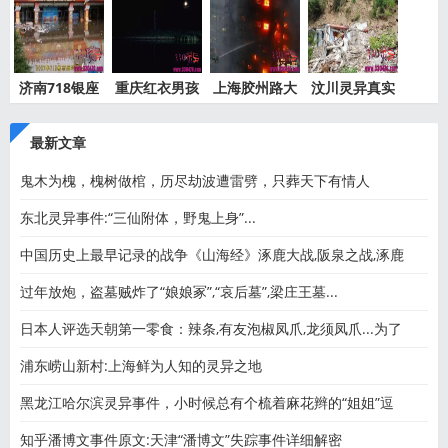
济南718银座
重庆红衣男孩
上海胶州路大
汶川灵异真实
灵异事件
离奇死
火灵异
事件都
最新文章
鬼木为槐，槐树做棺，历尽劫波遭雷劈，只葬天下有情人
东北灵异事件:“三仙附体，野鬼上身”...
中国历史上最早记录的战争《山海经》涿鹿大战,阪泉之战,涿鹿
过年放炮，盗墓贼炸了“娘娘冢”,“哀后墓”,梁庄王墓...
日本人评选天朝第一零食：辣条,有友泡椒凤爪,龙须凤爪...为了
浦东崂山新村:上海鲜为人知的灵异之地
黑龙江哈尔滨灵异事件，小时候总有个梳着麻花辫的“姐姐”逗
知乎潘博文事件原文:天津“潘博文”失踪事件详细解密