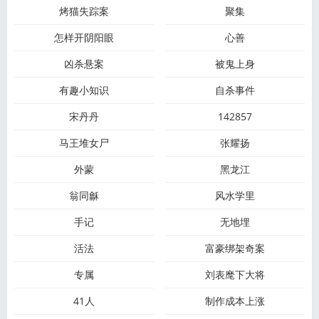
烤猫失踪案
聚集
怎样开阴阳眼
心善
凶杀悬案
被鬼上身
有趣小知识
自杀事件
宋丹丹
142857
马王堆女尸
张耀扬
外蒙
黑龙江
翁同龢
风水学里
手记
无地埋
活法
富豪绑架奇案
专属
刘表麾下大将
41人
制作成本上涨