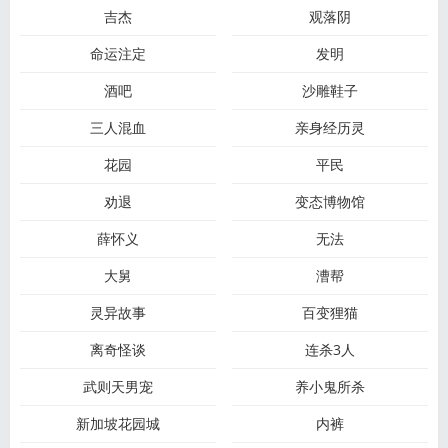
吉杰
观落阴
命运注定
发明
酒吧
沙雕鞋子
三人混血
亲身经历灵
花园
平民
劝退
变态博物馆
薛怀义
无法
大舅
漕帮
灵异故事
百变狸猫
离奇怪谈
连杀3人
武则天男宠
养小鬼所杀
新加坡花园城
内裤