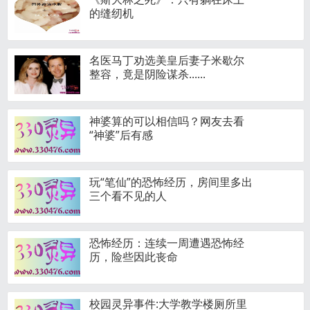
的缝纫机
名医马丁劝选美皇后妻子米歇尔
整容，竟是阴险谋杀......
神婆算的可以相信吗？网友去看
“神婆”后有感
玩“笔仙”的恐怖经历，房间里多出
三个看不见的人
恐怖经历：连续一周遭遇恐怖经
历，险些因此丧命
校园灵异事件:大学教学楼厕所里