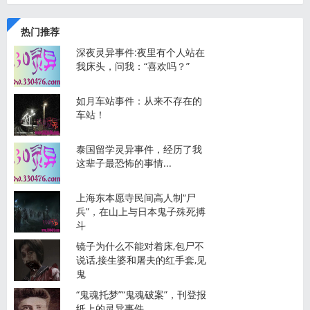
热门推荐
深夜灵异事件:夜里有个人站在
我床头，问我：“喜欢吗？”
如月车站事件：从来不存在的
车站！
泰国留学灵异事件，经历了我
这辈子最恐怖的事情...
上海东本愿寺民间高人制“尸
兵”，在山上与日本鬼子殊死搏
斗
镜子为什么不能对着床,包尸不
说话,接生婆和屠夫的红手套,见
鬼
“鬼魂托梦”“鬼魂破案”，刊登报
纸上的灵异事件…