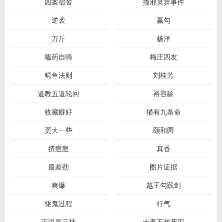
凶案宿舍
撞邪灵异事件
逆袭
赢勾
万斤
杨洋
嗑药自嗨
梅庄四友
鳄鱼法则
刘桂芳
道教五道轮回
裕容龄
收藏癖好
猫有九条命
更大一些
颐和园
挤痘痘
真香
最差劲
图片证据
爽爆
越王勾践剑
驱鬼过程
行气
正说吴三桂
十恶不赦死囚