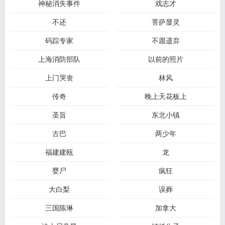
神秘消失事件
戏志才
不还
菩萨显灵
码踪专家
不愿遗弃
上海消防部队
以前的照片
上门哭丧
林风
传奇
晚上天花板上
圣旨
东北小镇
古巴
两少年
福建建瓯
龙
婴尸
疯狂
大白梨
误葬
三国陈琳
加拿大