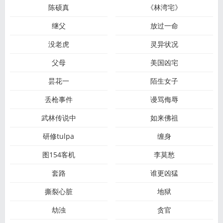
陈硕真
《林湾宅》
继父
放过一命
没老虎
灵异状况
父母
美国凶宅
昙花一
陌生女子
丢枪事件
谩骂侮辱
武林传说中
如来佛祖
研修tulpa
缠身
图154客机
李莫愁
套路
谁更凶猛
撕裂心脏
地狱
劫浊
贪官