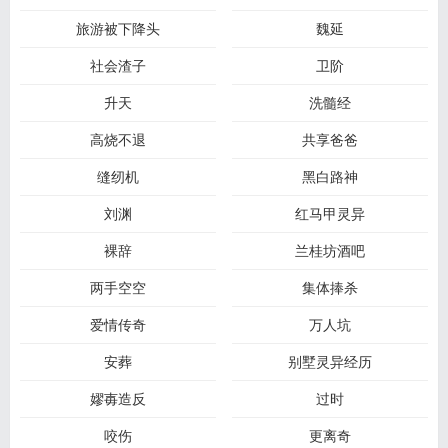
旅游被下降头
魏延
社会渣子
卫阶
升天
洗髓经
高烧不退
共享爸爸
缝纫机
黑白路神
刘渊
红马甲灵异
裸辞
兰桂坊酒吧
两手空空
集体捧杀
爱情传奇
万人坑
安葬
别墅灵异经历
嫪毐造反
过时
咬伤
更离奇