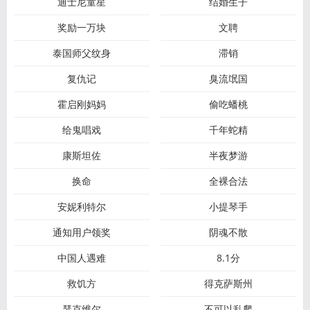
迪士尼童星
结婚生子
奖励一万块
文聘
泰国师父纹身
滞销
复仇记
臭流氓国
霍启刚妈妈
偷吃蟠桃
给鬼唱戏
千年蛇精
康斯坦佐
半夜梦游
换命
全裸合法
安妮利特尔
小提琴手
通知用户领奖
阴魂不散
中国人遇难
8.1分
救饥方
得克萨斯州
瑟克维尔
不可以乱爬