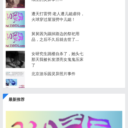
遭天打雷劈:老人遭儿媳虐待，
火球穿过屋顶劈中儿媳！
舅舅因为踢掉路边的祭祀用
品，之后不久后就去世了...
女研究生跳楼自杀了，她头七
那天我被长发漂亮女鬼鬼压床
了
北京游乐园灵异照片事件
最新推荐