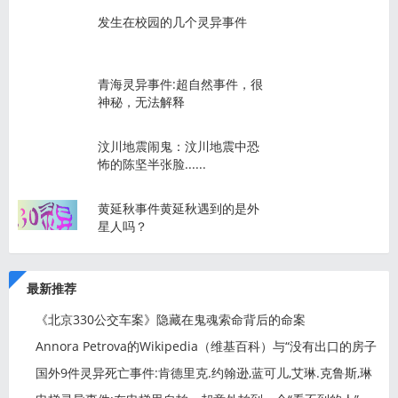
发生在校园的几个灵异事件
青海灵异事件:超自然事件，很
神秘，无法解释
汶川地震闹鬼：汶川地震中恐
怖的陈坚半张脸......
黄延秋事件黄延秋遇到的是外
星人吗？
最新推荐
《北京330公交车案》隐藏在鬼魂索命背后的命案
Annora Petrova的Wikipedia（维基百科）与“没有出口的房子
“
国外9件灵异死亡事件:肯德里克.约翰逊,蓝可儿,艾琳.克鲁斯,琳