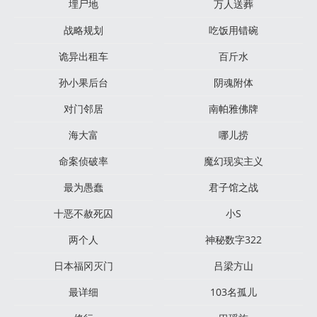
埋尸地
万人送葬
战略规划
吃饭用错碗
诡异出租车
百斤水
孙小果后台
阴魂附体
对门邻居
南帕雅佛牌
海大富
哪儿捞
命案侦破率
魔幻现实主义
最为愚蠢
君子馆之战
十恶不赦死囚
小S
两个人
神秘数字322
日本福冈灭门
吕梁方山
最详细
103名孤儿