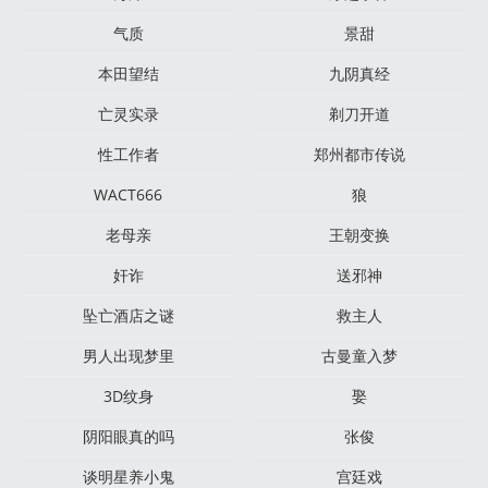
气质
景甜
本田望结
九阴真经
亡灵实录
剃刀开道
性工作者
郑州都市传说
WACT666
狼
老母亲
王朝变换
奸诈
送邪神
坠亡酒店之谜
救主人
男人出现梦里
古曼童入梦
3D纹身
娶
阴阳眼真的吗
张俊
谈明星养小鬼
宫廷戏