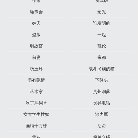
作家
食粪癖
诡事会
念咒
姓氏
谁发明的
盗版
一起
明故宫
凯伦
前妻
帝都
杨玉环
战斗民族的猫
另有隐情
下降头
艺术家
贵州洞葬
添丁拜祠堂
灵异电话
女大学生性奴
涂力军
画梅十万株
活命
骨灰
简单介绍