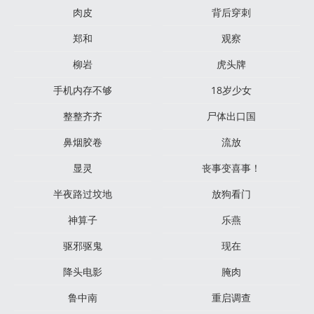
肉皮
背后穿刺
郑和
观察
柳岩
虎头牌
手机内存不够
18岁少女
整整齐齐
尸体出口国
鼻烟胶卷
流放
显灵
丧事变喜事！
半夜路过坟地
放狗看门
神算子
乐燕
驱邪驱鬼
现在
降头电影
腌肉
鲁中南
重启调查