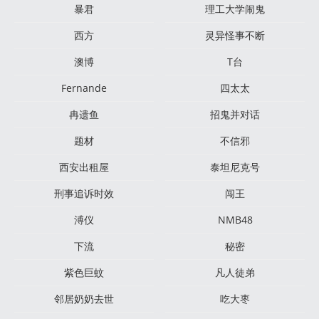
暴君
理工大学闹鬼
西方
灵异怪事不断
澳博
T台
Fernande
四太太
冉遗鱼
招鬼并对话
题材
不信邪
西安出租屋
泰坦尼克号
刑事追诉时效
闯王
溥仪
NMB48
下流
秘密
紫色巨蚊
凡人徒弟
邻居奶奶去世
吃大枣