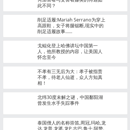
此不同？
削足适履:Mariah Serrano为穿上
高跟鞋，女子将腿锯断,现实中的
削足适履故事......
戈鲲化登上哈佛讲坛中国第一
人，他所教授的内容，让美国人
怀念至今
不孝有三无后为大：孝子被指责
不孝，待老人仙逝，众人方知真
相！
北纬30度未解之谜，中国鄱阳湖
曾发生水手失踪事件
泰国僧人的名称崇笛,周冠,玛哈,龙
达,龙普,龙婆,龙P,古巴,鲁士,阿赞,