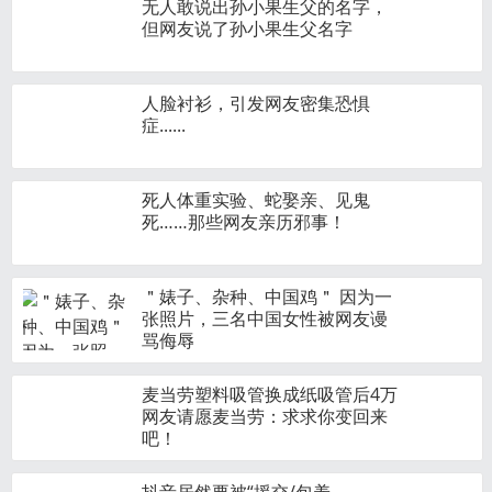
无人敢说出孙小果生父的名字，
但网友说了孙小果生父名字
人脸衬衫，引发网友密集恐惧
症......
死人体重实验、蛇娶亲、见鬼
死……那些网友亲历邪事！
＂婊子、杂种、中国鸡＂ 因为一
张照片，三名中国女性被网友谩
骂侮辱
麦当劳塑料吸管换成纸吸管后4万
网友请愿麦当劳：求求你变回来
吧！