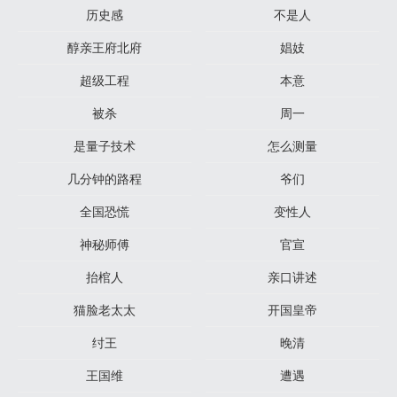
历史感
不是人
醇亲王府北府
娼妓
超级工程
本意
被杀
周一
是量子技术
怎么测量
几分钟的路程
爷们
全国恐慌
变性人
神秘师傅
官宣
抬棺人
亲口讲述
猫脸老太太
开国皇帝
纣王
晚清
王国维
遭遇