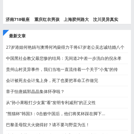
济南718银座
重庆红衣男孩
上海胶州路大
汶川灵异真实
灵异事件
离奇死
火灵异
事件都
最新文章
27岁港姐何艳娟与澳博何鸿燊得力干将67岁老公吴志诚结婚八个
月
中国黑社会教父最悲惨的结局：无间道2中差一步洗白的倪永孝
贵州山村灵异事件，我们当地一直流传着一个关于“小鬼”的传
会计被死去会计鬼上身，死了也要把革命工作做完
章子怡唐嫣郭晶晶集体怀孕啦？
从“孙小果殴打少女案”看“发明专利减刑”的正义性
“熊猫杯”韩国3：0击败中国后，他们将奖杯踩在脚下...
巴黎圣母院大火烧得好？请不要与野蛮为伍！