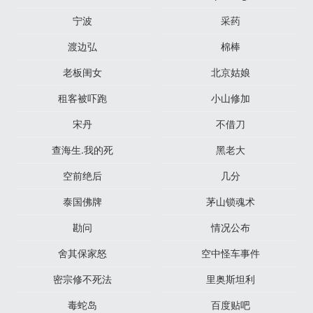
宁波
采药
渡边弘
棉棒
老板闺女
北京姑娘
租客被吓跑
小山修加
宋丹
不借刀
查海生.我的死
黑老大
空前绝后
几分
泰国佛牌
茅山锁魂术
勘问
情况公布
舍其保家怒
空中怪车事件
密宗修不死法
里奥斯坦利
毒蛇岛
百度贴吧