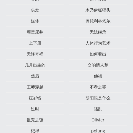
头发
木乃伊狐狸头
媒体
奥托利林塔尔
顽童尿井
无法继承
上下册
人体行为艺术
天降奇祸
如何看出
几月出生的
交响情人梦
然后
佛祖
王莽穿越
不孝之罪
压岁钱
阴阳眼是什么
过时
骚乱
诅咒之谜
Olivier
记得
polung