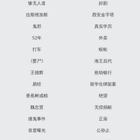
惨无人道
好剧
拉斯维加斯
西安金字塔
鬼邪
真实学历
52年
外卖
打车
蜈蚣
《婴尸》
海王后代
王德辉
抢劫银行
易经
留学生绑架案
香蕉树成精
绝望
魏忠贤
无偿捐献
撞鬼事件
正庙
首度曝光
公孙止