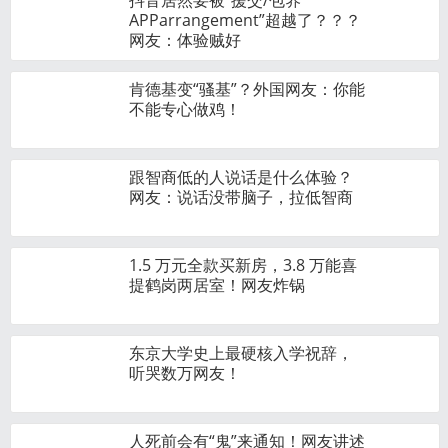
抖音居然要被“援交/包养
APParrangement”超越了？？？
网友：体验贼好
肯德基变“骚基”？外国网友：你能
不能专心做鸡！
跟智商低的人说话是什么体验？
网友：说话没带脑子，拉低智商
1.5 万元全款买新房，3.8 万能喜
提鹤岗两居室！网友炸锅
东京大学史上最硬核入学祝辞，
听哭数万网友！
人死前会有“鬼”来通知！网友讲述