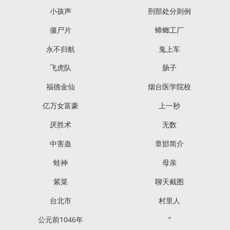
小孩声
刑部处分则例
僵尸片
蟑螂工厂
永不归航
鬼上车
飞虎队
肠子
福德金仙
烟台医学院校
亿万女富豪
上一秒
厌胜术
无数
中害蛊
章邯简介
蛙神
母亲
紫菜
聊天截图
台北市
村里人
公元前1046年
”