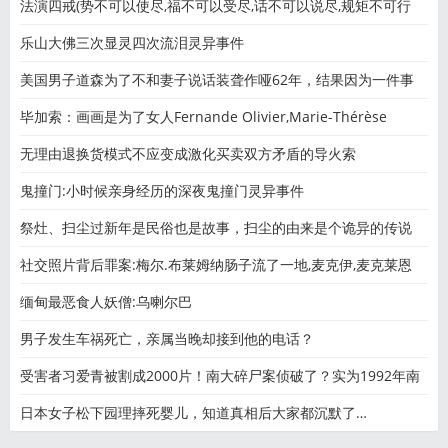
法演四戒(势不可以使尽,福不可以受尽,话不可以说尽,规矩不可行
乐山大佛三次显灵四次流泪灵异事件
美国男子道森为了不和妻子说话装聋作哑62年，结果因为一件事
毕加索：画画是为了女人Fernande Olivier,Marie-Thérèse
Walter,Dora Maa
无理由退换货模式不应变成激化买卖双方矛盾的导火索
鬼撞门:小时候亲身经历的深夜鬼撞门灵异事件
祭灶、扫尘过新年是民俗也是故事，扫尘的由来是个诡异的传说
社交照片背后罪案:梅尔.布莱姆纳肠子流了一地,麦克伊,麦克莱恩
缅甸最恶食人妖僧:乌喇尔巴
男子发生车祸死亡，亲属当晚却接到他的电话？
受害者习爱青被割成2000片！南大碎尸案侦破了？实为1992年南
医
日本女子松下园理摔死婴儿，知道真相后大家都沉默了…