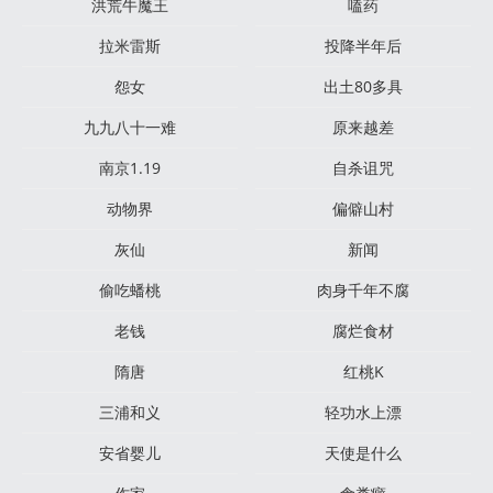
洪荒牛魔王
嗑药
拉米雷斯
投降半年后
怨女
出土80多具
九九八十一难
原来越差
南京​1.19
自杀诅咒
动物界
偏僻山村
灰仙
新闻
偷吃蟠桃
肉身千年不腐
老钱
腐烂食材
隋唐
红桃K
三浦和义
轻功水上漂
安省婴儿
天使是什么