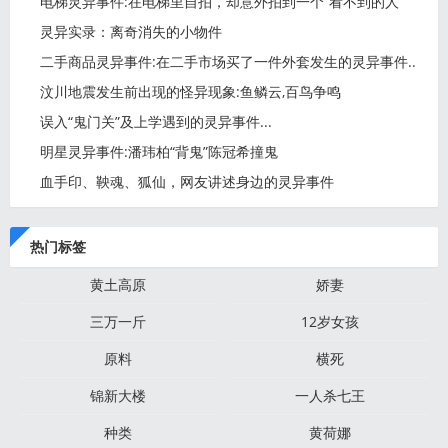
妮
电梯灵异事件:在电梯里自拍，却意外拍到一个“看不到的人”
灵异实录：离奇消失的小物件
二手商品灵异事件:在二手市场买了一件外套发生的灵异事件..
汶川地震发生前出现的怪异现象:鱼鳞云,百鸟争鸣
误入“鬼门关”及上学遇到的灵异事件...
明星灵异事件:潘玮柏“背鬼”陈冠希撞鬼
血手印、鞅魂、狐仙，网友讲述身边的灵异事件
热门标签
黄土高原
娇妻
三万一斤
12岁女孩
原料
横死
锦新大楼
一人杀七王
种类
黄荷娜