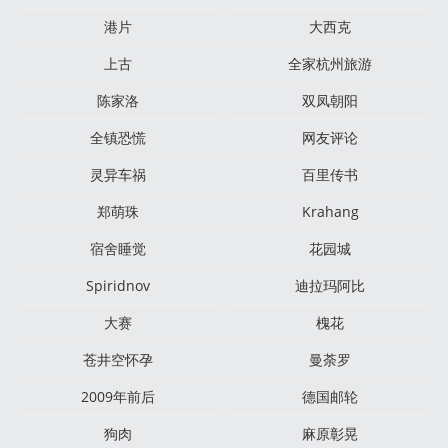
港片
大西克
上古
全家杭州旅游
陈家洛
双凤朝阳
全镇恐慌
网友评论
灵异车祸
百里传书
郑萌珠
Krahang
宿舍睡觉
花园城
Spiridnov
迪拉玛阿比
大赛
槐花
苍井空怀孕
曼荼罗
2009年前后
德国邮轮
狗肉
麻原彰晃