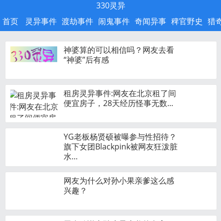
330灵异
首页
灵异事件
渡劫事件
闹鬼事件
奇闻异事
稗官野史
猎
神婆算的可以相信吗？网友去看
“神婆”后有感
租房灵异事件:网友在北京租了间
便宜房子，28天经历怪事无数...
YG老板杨贤硕被曝参与性招待？
旗下女团Blackpink被网友狂泼脏
水…
网友为什么对孙小果亲爹这么感
兴趣？