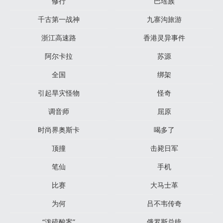
修行
巴瑶族
千古第一战神
九寨沟旅游
浙江高速路
香港灵异事件
阿尔卡拉
苏源
全国
绑架
引起旱灾怪物
怪奇
调音师
屈原
时尚界奥斯卡
喝多了
顶撞
击毙日军
笔仙
手机
比赛
大马士革
为何
吕不韦传奇
“泼硫酸案”
俄罗斯总统