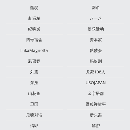
懦弱
网名
刺猬精
八一八
纪晓岚
娱乐活动
四号宿舍
资本家
LukaMagnotta
骷髅会
彩票案
蚂蚁刑
刘震
杀死108人
亲身
USOJAPAN
山花鱼
金字塔群
卫国
野狐禅故事
鬼魂对话
断头案
情郎
解密