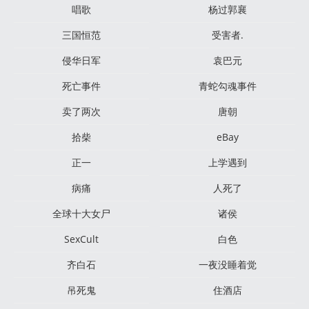
唱歌
杨过郭襄
三国恒范
受害者.
侵华日军
袁巴元
死亡事件
青蛇勾魂事件
卖了两次
唐朝
拾柴
eBay
正一
上学遇到
病痛
人死了
全球十大女尸
诸侯
SexCult
白色
齐白石
一夜没睡着觉
吊死鬼
住酒店