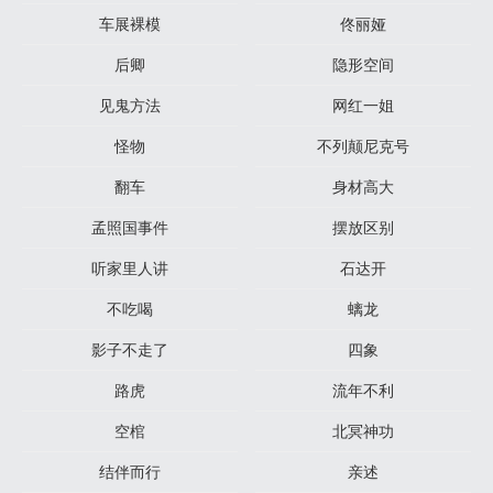
车展裸模
佟丽娅
后卿
隐形空间
见鬼方法
网红一姐
怪物
不列颠尼克号
翻车
身材高大
孟照国事件
摆放区别
听家里人讲
石达开
不吃喝
螭龙
影子不走了
四象
路虎
流年不利
空棺
北冥神功
结伴而行
亲述