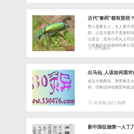
古代“春药”都有那些
男人需要女人，女人离不
因，让这方面并不是很和谐
么发达，蓝色小药丸儿可
个有趣的古代催情剂来分
古代春药
出马仙_人该如何面
各位大德善信，香客缘主
仰，宗教信仰也都是和政
出马仙
仙门
仙师
新中国征婚第一人丁乃