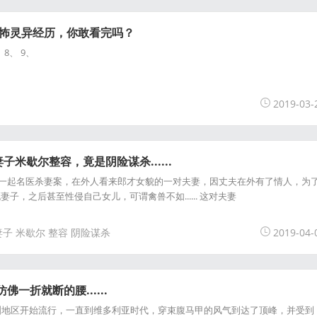
恐怖灵异经历，你敢看完吗？
、 8、 9、
2019-03-
米歇尔整容，竟是阴险谋杀......
生过一起名医杀妻案，在外人看来郎才女貌的一对夫妻，因丈夫在外有了情人，为
子，之后甚至性侵自己女儿，可谓禽兽不如...... 这对夫妻
妻子
米歇尔
整容
阴险谋杀
2019-04-
一折就断的腰......
洲地区开始流行，一直到维多利亚时代，穿束腹马甲的风气到达了顶峰，并受到