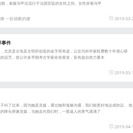
初期，束腹马甲仅流行于法国宫廷的女性之间。女性穿着马甲
佛
一折就断的腰
2019-03-
异事件
长，尤其是古埃及文明所创造的金字塔奇迹，让近代科学家耗费数十年潜心研
力的诅咒，曾让许多早期考古学家命丧黄泉，富有超自然力量木
2019-03-
子叫了过来，因为她是灵媒，通过她和鬼魅沟通，我们能更好地达成协议。 他
亚的降头师兼灵媒，当她走向我们时，一股逼人的寒气灌满了
2019-04-