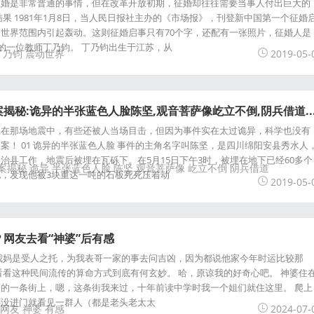
征婚是非常普通的事情，但在改革开放初期，征婚却往往需要当事人付出巨大的
果 1981年1月8日，当人民日报社主办的《市场报》，刊登新中国第一个征婚
世界范围内引起轰动。这则征婚启事只有70个字，还配有一张照片，征婚人是
)的一位教师丁乃钧。 丁乃钧出生于江苏，从
丁乃钧
震动世界
2019-05-
揭秘:诡异的半张蓝色人脸陈坚,观音菩萨像屹立不倒,阴兵借道..
生在那场地震中，有些还被人当场目击，但因为事件实在太过诡异，科学也没有
案！ 01 诡异的半张蓝色人脸 事件的主角名字叫陈坚，是四川绵阳安县秀水人
治县工作，地震后被埋在瓦砾下。在5月15日下午3时，被埋在地下已经60多个
案揭秘
诡异
半张蓝色人脸
陈坚
观音菩萨像
屹立不倒
阴兵借道
，发现他被3块重达一吨的石板死死压着动
2019-05-
网友去看“神婆”后有感
我妈是受人之托，为我表哥一家的事去问吉凶，因为都说他家今年时运比较那
看看这种民间流传的算命方式到底有何玄妙。 哈，原谅我的好奇心吧。 神婆住
的一条街上，嗯，这条街我来过，十年前读中学时我一个姐们就住这里。 爬上
还没进门就看见一群人（都是老头老太太
网友
神婆
有感
2024-07-