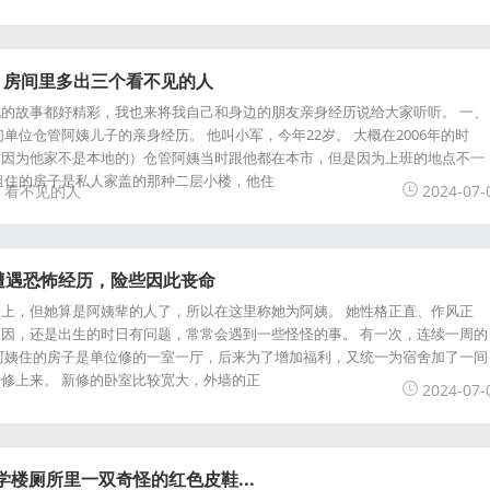
，房间里多出三个看不见的人
的故事都好精彩，我也来将我自己和身边的朋友亲身经历说给大家听听。 一、
单位仓管阿姨儿子的亲身经历。 他叫小军，今年22岁。 大概在2006年的时
（因为他家不是本地的）仓管阿姨当时跟他都在本市，但是因为上班的地点不一
租住的房子是私人家盖的那种二层小楼，他住
看不见的人
2024-07-
遭遇恐怖经历，险些因此丧命
上，但她算是阿姨辈的人了，所以在这里称她为阿姨。 她性格正直、作风正
因，还是出生的时日有问题，常常会遇到一些怪怪的事。 有一次，连续一周的
阿姨住的房子是单位修的一室一厅，后来为了增加福利，又统一为宿舍加了一间
修上来。 新修的卧室比较宽大，外墙的正
2024-07-
学楼厕所里一双奇怪的红色皮鞋...