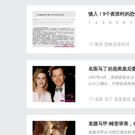
慎入！9个夜班时的
1、 2、 3、 4、 5、 6、 7
夜班
恐怖灵异经历
名医马丁劝选美皇后妻子
2007年4月，美国曾发
让小三继位，不惜设局杀死妻
名医
马丁
选美皇后
束腹马甲:畸形审美，仿佛
束腹马甲从16世纪便在欧