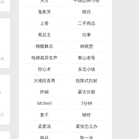
关注
中国恐怖习俗
19
鬼夜哭
模仿
上香
二手商品
蜀后主
往事
蝴蝶舞后
林晓慧
家
电梯诡异笑声
黎山老母
18
控心术
东北小镇
大埔田喜秀
投降式扫射
炸锅
蒙古分裂
3
McNeil
7分钟
某
妻子
牺牲
17
孟婆汤
紧张怎么办
骑马
陈一冰