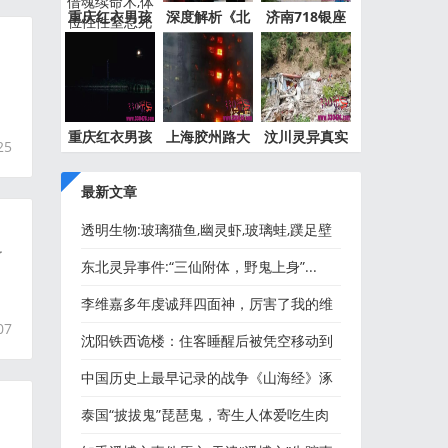
重庆红衣男孩
深度解析《北
济南718银座
事件最
京公交
灵异事件
重庆红衣男孩
上海胶州路大
汶川灵异真实
25
离奇死
火灵异
事件都
最新文章
透明生物:玻璃猫鱼,幽灵虾,玻璃蛙,蹼足壁
了
虎,海月水母,栉水母
东北灵异事件:“三仙附体，野鬼上身”...
李维嘉多年虔诚拜四面神，厉害了我的维
07
嘉哥！
沈阳铁西诡楼：住客睡醒后被凭空移动到
别人家中！
中国历史上最早记录的战争《山海经》涿
鹿大战,阪泉之战,涿鹿
泰国“披拔鬼”琵琶鬼，寄生人体爱吃生肉