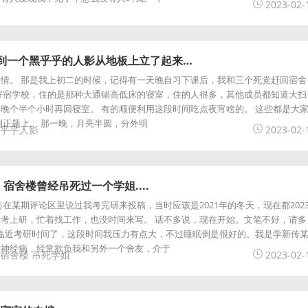
2023-02-
看到一个黑乎乎的人影从地板上立了起来…
情。 那是我上初二的时候，记得有一天晚自习下课后，我和三个死党赶回宿舍
寄宿学校，住的是那种大通铺高低床的寝室，住的人很多，其他成员都知道大扫
晚个半个小时再回寝室。 有的顺便利用这段时间吃点夜宵啥的。 这些都是大
到正题上。 那一晚，月亮半圆，分外明
乎乎人影
2023-02-
宿舍楼曾经吊死过一个学姐....
在某期评论区里说过我考完研来投稿，当时应该是2021年的冬天，现在都202
考上研，忙着找工作，也没时间来写。 话不多说，现在开始。文笔不好，请多
月，快临近考研时间了，这段时间我压力有点大，不过睡眠倒是很好的。我是学新传
个神经病，经常欺负我和另外一个舍友，介于
宿舍楼
吊死学姐
2023-02-