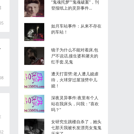
“鬼魂托梦”“鬼魂破案”，刊
启
登报纸上的灵异事件…
05
如月车站事件：从来不存在
的车站！
.
镜子为什么不能对着床,包
尸不说话,接生婆和屠夫的
红手套,见鬼
，
遭天打雷劈:老人遭儿媳虐
08
待，火球穿过屋顶劈中儿
媳！
深夜灵异事件:夜里有个人
站在我床头，问我：“喜欢
吗？”
在
女研究生跳楼自杀了，她头
七那天我被长发漂亮女鬼鬼
02
压床了