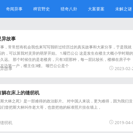
奇闻异事
稗官野史
猎奇八卦
大案要案
未解之谜
灵异故事
故事，常常想有机会我也来写写我听过经历过的真实故事和大家分享，于是我就
历的，可以算我对灵异的萌芽开始。 1.哑巴公公 这是发生在楼主大概小学时期
久远。 那个时候住的是老楼房，只有3层那种，每一层比较长，楼梯在房子中
左边第一户，楼主住3楼。 哑巴公公是个
异故事
2023-02-
有躺在床上的缝纫机
斯大林之死》是一部难得的政治影片。 对中国人来说，更为难得，因为我们没
我们曾把斯大林叫作老大哥，也曾把他的标准照片挂在墙上，
缝纫机
2019-04-