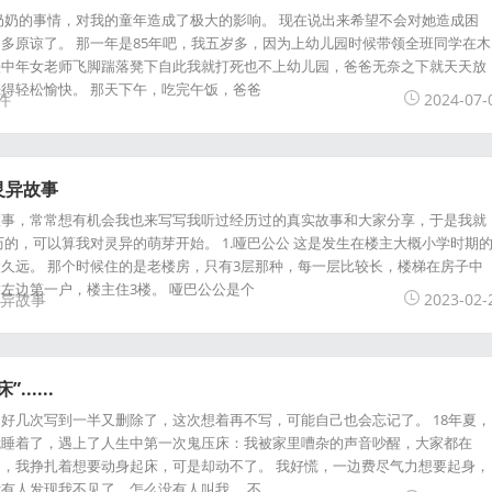
奶奶的事情，对我的童年造成了极大的影响。 现在说出来希望不会对她造成困
多原谅了。 那一年是85年吧，我五岁多，因为上幼儿园时候带领全班同学在木
头中年女老师飞脚踹落凳下自此我就打死也不上幼儿园，爸爸无奈之下就天天放
得轻松愉快。 那天下午，吃完午饭，爸爸
件
2024-07-
灵异故事
故事，常常想有机会我也来写写我听过经历过的真实故事和大家分享，于是我就
历的，可以算我对灵异的萌芽开始。 1.哑巴公公 这是发生在楼主大概小学时期
久远。 那个时候住的是老楼房，只有3层那种，每一层比较长，楼梯在房子中
左边第一户，楼主住3楼。 哑巴公公是个
异故事
2023-02-
.....
好几次写到一半又删除了，这次想着再不写，可能自己也会忘记了。 18年夏，
就睡着了，遇上了人生中第一次鬼压床：我被家里嘈杂的声音吵醒，大家都在
，我挣扎着想要动身起床，可是却动不了。 我好慌，一边费尽气力想要起身，
有人发现我不见了，怎么没有人叫我。 不