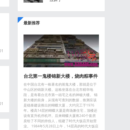
最新推荐
01
台北第一鬼楼锦新大楼，烧肉粽事件
在中国台北有一栋著名的闹鬼大楼，那就是位于
楼内供奉数百块牌位！
中山区的锦新大楼。这栋坐落在台北市精华地
段，是有着台北市第一凶宅之名的神秘大楼。 锦
新大楼的前身，从现有可查到的数据，推测应该
01
是稳泰建设推出的蝴蝶大厦，大约完工于1976
年。楼高14层的蝴蝶大厦是商场兼住宅，顶楼还
设有直升机停机坪。后来蝴蝶大厦将240个套房
卖给了不同的持份人，组建了时代大饭店开始营
业。 1984年5月28日上午，14层高的时代大饭店