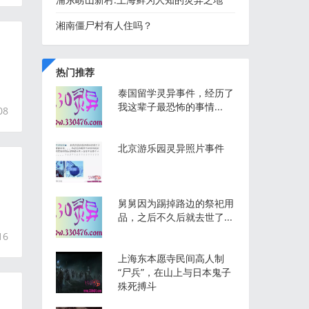
湘南僵尸村有人住吗？
热门推荐
泰国留学灵异事件，经历了
我这辈子最恐怖的事情...
08
北京游乐园灵异照片事件
舅舅因为踢掉路边的祭祀用
品，之后不久后就去世了...
16
上海东本愿寺民间高人制
“尸兵”，在山上与日本鬼子
殊死搏斗