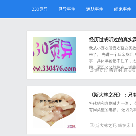
330灵异
灵异事件
渡劫事件
闹鬼事件
经历过或听过的真实
我从小喜欢听喜欢聊这类
来了。 先讲一个我亲身经
事，具体年龄记不住了，太
间，哑巴公公就住在二楼靠
经历过
听过的
真实灵
《斯大林之死》：只
将残酷和喜剧融为一体，《
有同类型的电影。 还因为
斯大林之死
躺在床上