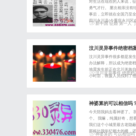
对生活在现在的人来说，
勇气才行。 屡次相亲没有结
事后，立即就在全国乃至全
四川永川县(今重庆永川区
新中国
征婚
第一人
汶川灵异事件绝密档案
汶川灵异事件很多都是发
办法解释，所以成为绝密档
地震发生前正在北川羌族自
汶川灵异事件
绝密档
小时后，救援人员找到了他
神婆算的可以相信吗？
今天陪我妈去看神婆了。 
个。 我嘛，纯属好奇，想
我们这个小城里最古老隐蔽
那栋比我年纪都大的楼，
神婆算的
可以相信吗