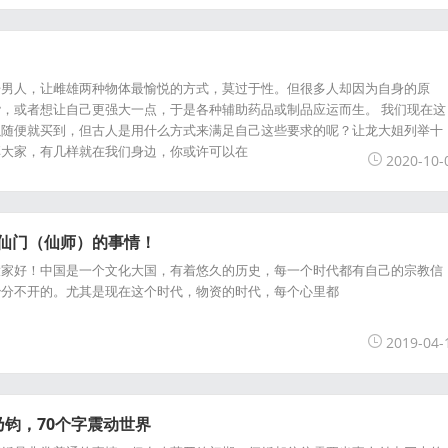
？
开男人，让雌雄两种物体最愉悦的方式，莫过于性。但很多人却因为自身的原
，或者想让自己更强大一点，于是各种辅助药品或制品应运而生。 我们现在这
以随便就买到，但古人是用什么方式来满足自己这些要求的呢？让龙大姐列举十
享大家，有几样就在我们身边，你或许可以在
2020-10-
对仙门（仙师）的事情！
大家好！中国是一个文化大国，有着悠久的历史，每一个时代都有自己的宗教信
治分不开的。尤其是现在这个时代，物资的时代，每个心里都
2019-04-
钧，70个字震动世界