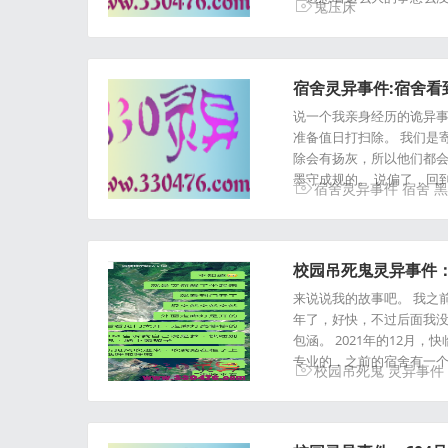
鬼压床
宿舍灵异事件:宿舍
说一个我亲身经历的诡异事
准备值日打扫除。 我们是
除会有扬灰，所以他们都会
墨守成规的。 说偏了，回
宿舍灵异事件
宿舍
黑
校园吊死鬼灵异事件：
来说说我的故事吧。 我之前
年了，好快，不过后面我没
包涵。 2021年的12
专业的，之前的宿舍有一
校园吊死鬼
灵异事件