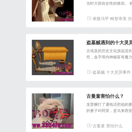
当时大部份女性的推崇。 
束腹马甲
畸形审美
仿
盗墓贼遇到的十大灵
古埃及的历史文化源远流
究，金字塔内神秘富有魔
盗墓贼
十大灵异事件
古曼童害怕什么？
龙普狮打了通电话把他的妻
的妻子叫阿英，是马来西
古曼童
害怕什么