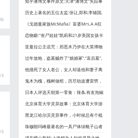
的活丧尸！
知乎潘博文事件原文:天津“潘博文”失踪事
件详细解密
历史上著名的五位太监:张让,郑和,李辅国,
26
魏忠贤,嫪毐
《戈德曼家族McMafia》富婆Mrs.A A狂
刷1.4亿买香水，最后把老公刷
恋物癖:“丧尸娃娃”凯莉和21岁美国女孩卡
德莱克的怪奇婚礼
亚曼拉公主诅咒：邪恶木乃伊在大英博物
馆、泰坦尼克号发生的
过年放炮，盗墓贼炸了“娘娘冢”,“哀后墓”,
梁庄王墓...
他撞死了女人老公，女人却逼他和妻子离
13
婚娶她
鬼木为槐，槐树做棺，历尽劫波遭雷劈，
只葬天下有情人
日本人评选天朝第一零食：辣条,有友泡椒
凤爪,龙须凤爪...为了
北京体育大学灵异故事：北京体育大学游
泳馆白衣服的女孩。。
黑龙江哈尔滨灵异事件，小时候总有个梳
着麻花辫的“姐姐”逗
珠穆朗玛峰最著名的一具尸体绿靴子山者
15
泽旺·帕尔乔（Tsewang
浦东崂山新村:上海鲜为人知的灵异之地