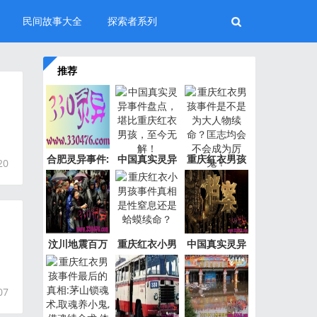
民间故事大全
探索者系列
推荐
的
合肥灵异事件:
中国真实灵异
重庆红衣男孩
20
新加坡
事件盘
事件是
汶川地震百万
重庆红衣小男
中国真实灵异
“阴兵
孩事件
事件绝
07