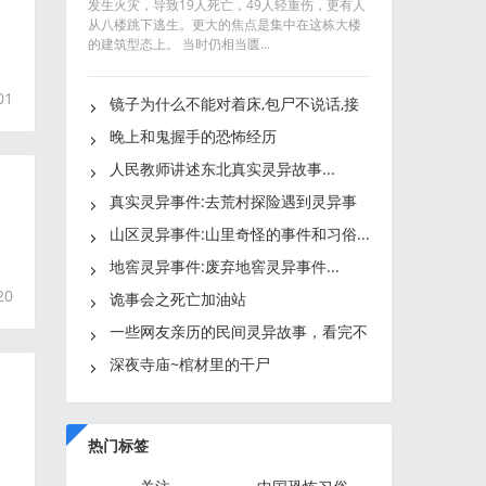
发生火灾，导致19人死亡，49人轻重伤，更有人
从八楼跳下逃生。更大的焦点是集中在这栋大楼
的建筑型态上。 当时仍相当匮...
01
镜子为什么不能对着床,包尸不说话,接
生婆和屠夫的红手套,见鬼
晚上和鬼握手的恐怖经历
人民教师讲述东北真实灵异故事...
真实灵异事件:去荒村探险遇到灵异事
件在守墓人的指点下化解
山区灵异事件:山里奇怪的事件和习俗...
的
地窖灵异事件:废弃地窖灵异事件...
20
诡事会之死亡加油站
一些网友亲历的民间灵异故事，看完不
禁让人背脊发凉...
深夜寺庙~棺材里的干尸
热门标签