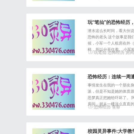
玩“笔仙”的恐怖经历
潜水这么长时间，看大伙说
恐怖的老头 这个故事是我们
候，小军一个人租房在外
样，所以分开住着。 小军
玩笔仙
恐怖经历
房间
恐怖经历：连续一周
事情发生在我的一个朋友身
派，但是不知是她的体质原
恶梦真正把她给吓坏了。 
房间，就从一楼这么直直的
恐怖经历
丧命
校园灵异事件:大学教