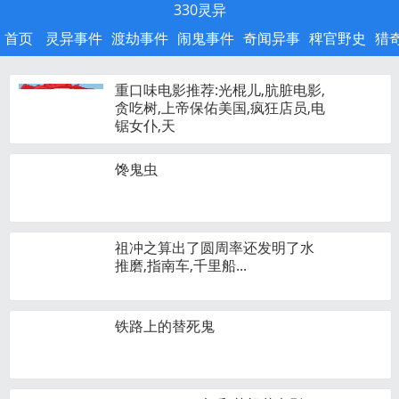
330灵异
首页
灵异事件
渡劫事件
闹鬼事件
奇闻异事
稗官野史
猎
重口味电影推荐:光棍儿,肮脏电影,
贪吃树,上帝保佑美国,疯狂店员,电
锯女仆,天
馋鬼虫
祖冲之算出了圆周率还发明了水
推磨,指南车,千里船...
铁路上的替死鬼