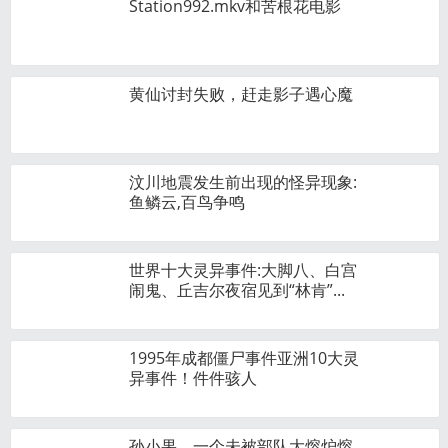
Station992.mkv和苦根花电影
黄仙讨封失败，赶走影子遇心魔
汶川地震发生前出现的怪异现象:
鱼鳞云,百鸟争鸣
世界十大灵异事件:大脚八、白宫
闹鬼、丘吉尔夜宿见到“林肯”...
1995年成都僵尸事件亚洲10大灵
异事件！件件骇人
孙小果，一个未被部队大熔炉熔