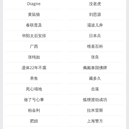
Diagne
没老虎
黄鼠狼
刘思源
春联普及
灞波儿奔
华阳太后安排
日本兵
广西
维基百科
张纯如
张良
遗体22年不腐
佩戴泰国佛牌
养鱼
藏多久
死心塌地
击落
做了亏心事
狐狸渡劫成功
柏金利
拉米雷斯
肥妞
上海警方