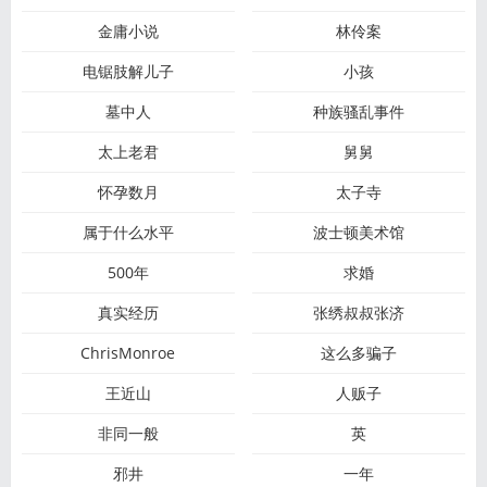
金庸小说
林伶案
电锯肢解儿子
小孩
墓中人
种族骚乱事件
太上老君
舅舅
怀孕数月
太子寺
属于什么水平
波士顿美术馆
500年
求婚
真实经历
张绣叔叔张济
ChrisMonroe
这么多骗子
王近山
人贩子
非同一般
英
邪井
一年