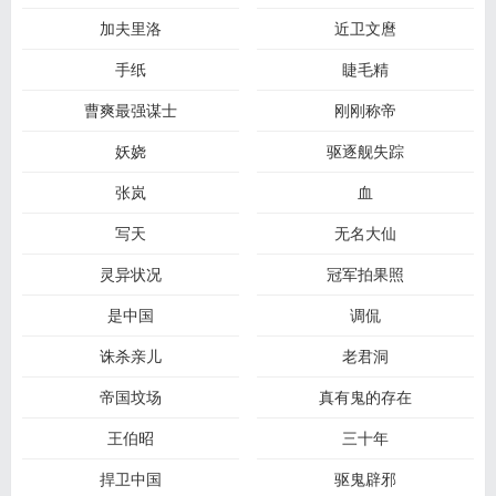
加夫里洛
近卫文麿
手纸
睫毛精
曹爽最强谋士
刚刚称帝
妖娆
驱逐舰失踪
张岚
血
写天
无名大仙
灵异状况
冠军拍果照
是中国
调侃
诛杀亲儿
老君洞
帝国坟场
真有鬼的存在
王伯昭
三十年
捍卫中国
驱鬼辟邪