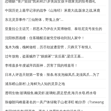
恋物癖:“丧尸娃娃”凯莉和21岁美国女孩卡德莱克的怪奇婚礼
中国历史上最早记录的战争《山海经》涿鹿大战,阪泉之战,涿鹿
东北灵异事件:“三仙附体，野鬼上身”...
亚曼拉公主诅咒：邪恶木乃伊在大英博物馆、泰坦尼克号发生的
沈阳铁西诡楼：住客睡醒后被凭空移动到别人家中！
鬼木为槐，槐树做棺，历尽劫波遭雷劈，只葬天下有情人
过年放炮，盗墓贼炸了“娘娘冢”,“哀后墓”,梁庄王墓...
李维嘉多年虔诚拜四面神，厉害了我的维嘉哥！
日本人评选天朝第一零食：辣条,有友泡椒凤爪,龙须凤爪...为了
浦东崂山新村:上海鲜为人知的灵异之地
透明生物:玻璃猫鱼,幽灵虾,玻璃蛙,蹼足壁虎,海月水母,栉水母
珠穆朗玛峰最著名的一具尸体绿靴子山者泽旺·帕尔乔（Tsewang