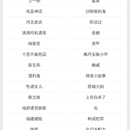
上一秒
鉴真
埃及神话
沙朗巷的鬼
河北老农
听说过
滴滴司机遇害
老赖
纳塞里
美甲
十恶不赦死囚
枫丹实验小学
陈玄风
幽威
遇到鬼
禅道小故事
性虐女儿
西城大妈
蔡文姬
上吊自杀了
地府通货膨胀
虫
福建建瓯
构成犯罪
陕西
化尸水配方