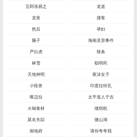
五郎张易之
龙道
龙形
撞客
然后
孕妇
脑子
海南灵异事件
严白虎
辣条
林雪
聪明药
天地神明
夜泳女子
小怪兽
印度拉特瓦
喀迈拉
太平道人于吉
火锅食材
缝纫机
莫名失踪
微山湖
闹地府
请你夸夸我