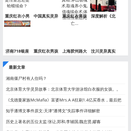
重庆红衣小男
中国真实灵异
重庆红衣男孩
深度解析《北
孩事件
事件绝
事件最
京公交
济南718银座
重庆红衣男孩
上海胶州路大
汶川灵异真实
灵异事件
离奇死
火灵异
事件都
最新文章
湘南僵尸村有人住吗？
北京体育大学灵异故事：北京体育大学游泳馆白衣服的女孩。。
《戈德曼家族McMafia》富婆Mrs.A A狂刷1.4亿买香水，最后把
老公刷
知乎潘博文事件原文:天津“潘博文”失踪事件详细解密
历史上著名的五位太监:张让,郑和,李辅国,魏忠贤,嫪毐