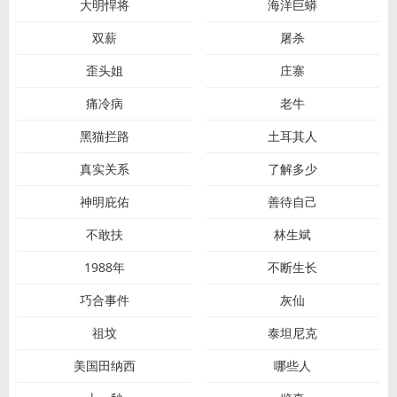
大明悍将
海洋巨蟒
双薪
屠杀
歪头姐
庄寨
痛冷病
老牛
黑猫拦路
土耳其人
真实关系
了解多少
神明庇佑
善待自己
不敢扶
林生斌
1988年
不断生长
巧合事件
灰仙
祖坟
泰坦尼克
美国田纳西
哪些人