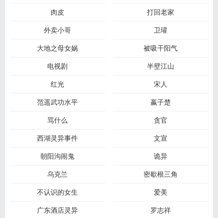
肉皮
打回老家
外卖小哥
卫瓘
大地之母女娲
被吸干阳气
电视剧
半壁江山
红光
宋人
范遥武功水平
嬴子楚
骂什么
贪官
西湖灵异事件
文宣
朝阳沟闹鬼
诡异
乌克兰
密歇根三角
不认识的女生
爱美
广东酒店灵异
罗志祥