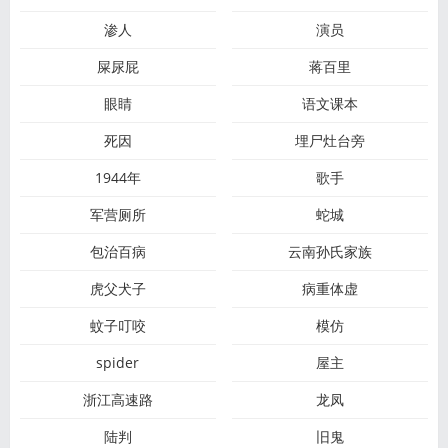
渗人
演员
屎尿屁
蒋百里
眼睛
语文课本
死因
埋尸灶台旁
1944年
歌手
军营厕所
蛇城
包治百病
云南孙氏家族
虎父犬子
病重体虚
蚊子叮咬
模仿
spider
屋主
浙江高速路
龙凤
陆判
旧鬼