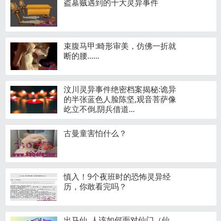
盗墓贼遇到的十大灵异事件
束腹马甲:畸形审美，仿佛一折就
断的腰......
汶川灵异事件绝密档案揭秘:诡异
的半张蓝色人脸陈坚,观音菩萨像
屹立不倒,阴兵借道...
古曼童害怕什么？
慎入！9个夜班时的恐怖灵异经
历，你敢看完吗？
出马仙_人该如何面对仙门（仙