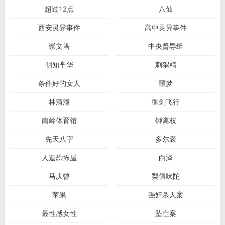
超过12点
八仙
西安灵异事件
高中灵异事件
崇文塔
中央督导组
明知芈华
刺猬精
条件好的女人
噩梦
林清潼
御剑飞行
南岭体育馆
钟离权
先天八字
多尔衮
人造恐怖屋
白泽
马庆曾
梨俱吠陀
苹果
强奸杀人案
最性感女性
坠亡案