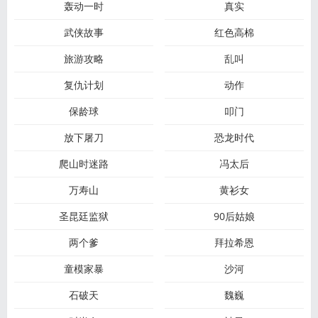
轰动一时
真实
武侠故事
红色高棉
旅游攻略
乱叫
复仇计划
动作
保龄球
叩门
放下屠刀
恐龙时代
爬山时迷路
冯太后
万寿山
黄衫女
圣昆廷监狱
90后姑娘
两个爹
拜拉希恩
童模家暴
沙河
石破天
魏巍