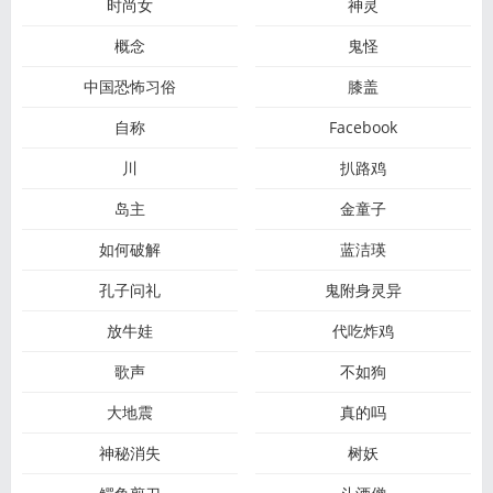
时尚女
神灵
概念
鬼怪
中国恐怖习俗
膝盖
自称
Facebook
川
扒路鸡
岛主
金童子
如何破解
蓝洁瑛
孔子问礼
鬼附身灵异
放牛娃
代吃炸鸡
歌声
不如狗
大地震
真的吗
神秘消失
树妖