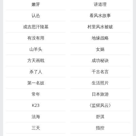
嫩芽
讲道理
认怂
看风水故事
成吉思汗陵墓
村里风水被破
有没有用
地缘战略
山羊头
女娲
方天画戟
成功秘诀
杀了人
千古名言
第一名妓
生活照片
常年
日本旅游
K23
《监狱风云》
法海
舒淇
三天
指控