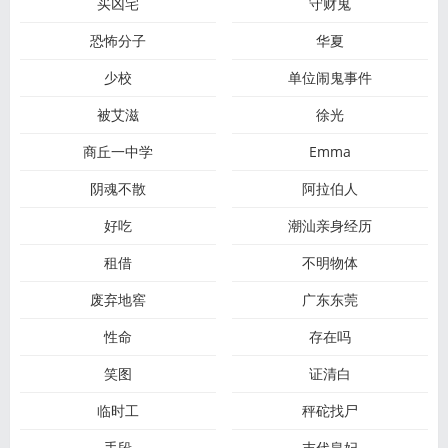
买凶宅
守财鬼
恐怖分子
华夏
少校
单位闹鬼事件
被艾滋
徐光
商丘一中学
Emma
阴魂不散
阿拉伯人
好吃
潮汕亲身经历
租借
不明物体
废弃地窖
广东东莞
性命
存在吗
笑图
证清白
临时工
秤砣找尸
手段
末代皇妃