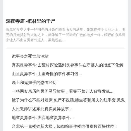
深夜寺庙~棺材里的干尸
漆黑的夜空之中一轮明亮的月亮伴随着满天的满星，笼罩在整个大地之上，明
亮的月光折射到大地之上，就像铺了一层层银白色的地摊一样，轻轻的凉风袭
来让人不由自觉寒气逼人，虽然现在...
诡事会之死亡加油站
真实灵异事件:去荒村探险遇到灵异事件在守墓人的指点下化解
山区灵异事件:山里奇怪的事件和习俗...
晚上和鬼握手的恐怖经历
一些网友亲历的民间灵异故事，看完不禁让人背脊发凉...
镜子为什么不能对着床,包尸不说话,接生婆和屠夫的红手套,见鬼
人民教师讲述东北真实灵异故事...
地窖灵异事件:废弃地窖灵异事件...
台北第一鬼楼锦新大楼，烧肉粽事件楼内供奉数百块牌位！