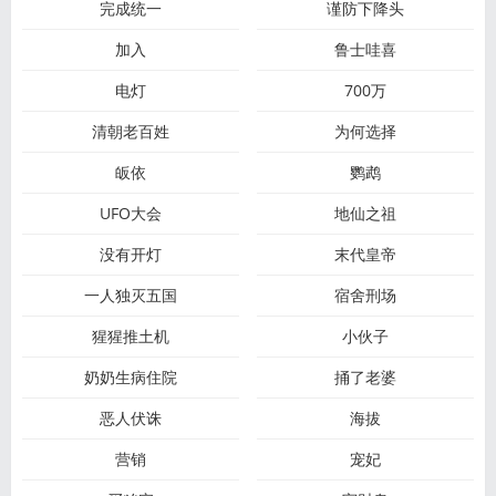
完成统一
谨防下降头
加入
鲁士哇喜
电灯
700万
清朝老百姓
为何选择
皈依
鹦鹉
UFO大会
地仙之祖
没有开灯
末代皇帝
一人独灭五国
宿舍刑场
猩猩推土机
小伙子
奶奶生病住院
捅了老婆
恶人伏诛
海拔
营销
宠妃