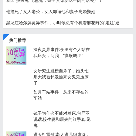
泰国“披拔鬼”琵琶鬼，寄生人体爱吃生肉的活丧尸！
他撞死了女人老公，女人却逼他和妻子离婚娶她
黑龙江哈尔滨灵异事件，小时候总有个梳着麻花辫的“姐姐”逗
热门推荐
深夜灵异事件:夜里有个人站在
我床头，问我：“喜欢吗？”
女研究生跳楼自杀了，她头七
那天我被长发漂亮女鬼鬼压床
了
如月车站事件：从来不存在的
车站！
镜子为什么不能对着床,包尸不
说话,接生婆和屠夫的红手套,见
鬼
遭天打雷劈:老人遭儿媳虐待，