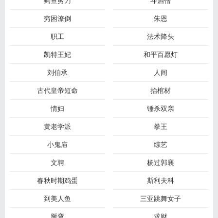
鳄鱼剪刀
斗酒僧
穷困潦倒
朱恩
职工
法术降头
凯特王妃
和平百愿灯
刘伯承
人间
古代皇帝短命
抬棺材
情妇
锤杀双亲
黄老学派
拳王
小鬼庙
综艺
文聘
杨过郭襄
春秋时期鸡蛋
斯利夫科
到美人鱼
三亚跳舞女子
掰弯
求财