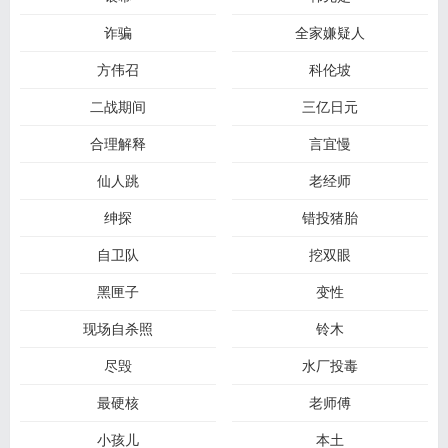
诈骗
全家嫌疑人
方伟召
科伦坡
二战期间
三亿日元
合理解释
言宜慢
仙人跳
老经师
绅探
错投猪胎
自卫队
挖双眼
黑匣子
变性
现场自杀照
铃木
尽毁
水厂投毒
最硬核
老师傅
小孩儿
本土