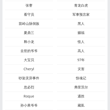
张謇
青龙白虎
看守员
军事预言家
苗岭山脉侗族
黑人
夏鼎三
赐福
释小龙
怪人
去世的爷爷
高人
大宝贝
97年
Cheryl
灾害
吵架灵异事件
惊魂记
忽必烈
弗里茨尔
Roque
通胜
孙小果爷爷
藏虱