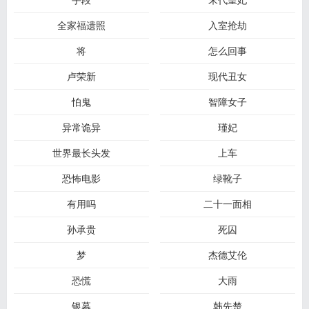
全家福遗照
入室抢劫
将
怎么回事
卢荣新
现代丑女
怕鬼
智障女子
异常诡异
瑾妃
世界最长头发
上车
恐怖电影
绿靴子
有用吗
二十一面相
孙承贵
死囚
梦
杰德艾伦
恐慌
大雨
银幕
韩先楚