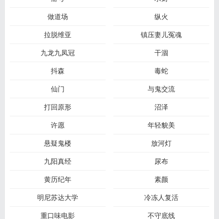
做道场
纵火
拉脱维亚
镇压妻儿冤魂
九龙九凤冠
干涸
抖森
毒蛇
仙门
与鬼交流
打回原形
沼泽
许愿
年轻貌美
悬疑鬼楼
放河灯
九阳真经
尿布
黄历纪年
素颜
明尼苏达大学
冷冻人复活
重口味电影
不守底线