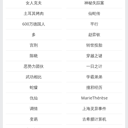
女人克夫
神秘失踪案
土耳其烤肉
仙蛇传
600万德国人
平行
多
赵弈钦
宫刑
转世投胎
陈晓
穿越之谜
恶势力团伙
一日之计
武功相比
学霸弟弟
蛇獴
撞邪经历
仇仙
MarieThérèse
调情
上海灵异事件
变易
古希腊计算机