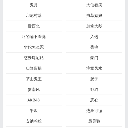
鬼月
大仙看病
印尼村落
虫草姑娘
晋西北
加拿大鹅
吓的睡不着觉
入选
华佗怎么死
丢魂
慈云庵尼姑
豪门
归降曹操
注意风水
茅山鬼王
肠子
贾南风
野猫
AKB48
恶心
平沢
迹象可循
安纳莉丝
最灵验