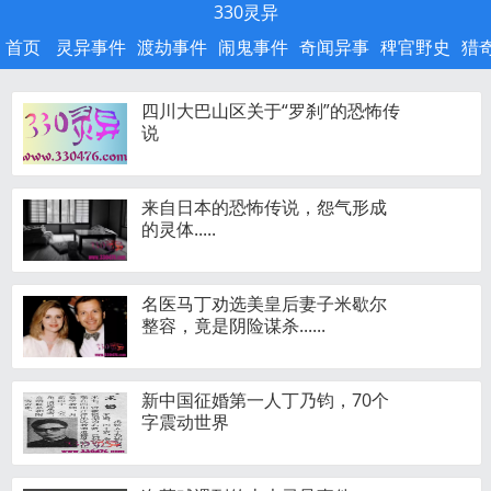
330灵异
首页
灵异事件
渡劫事件
闹鬼事件
奇闻异事
稗官野史
猎
四川大巴山区关于“罗刹”的恐怖传
说
来自日本的恐怖传说，怨气形成
的灵体.....
名医马丁劝选美皇后妻子米歇尔
整容，竟是阴险谋杀......
新中国征婚第一人丁乃钧，70个
字震动世界