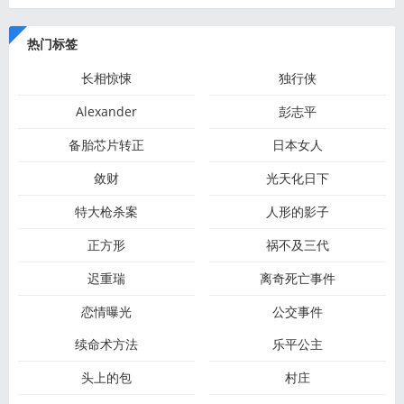
热门标签
长相惊悚
独行侠
Alexander
彭志平
备胎芯片转正
日本女人
敛财
光天化日下
特大枪杀案
人形的影子
正方形
祸不及三代
迟重瑞
离奇死亡事件
恋情曝光
公交事件
续命术方法
乐平公主
头上的包
村庄