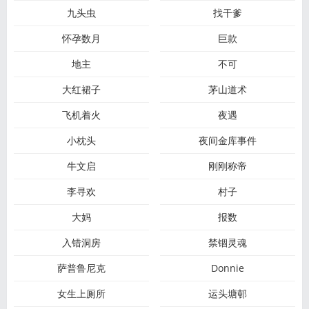
九头虫
找干爹
怀孕数月
巨款
地主
不可
大红裙子
茅山道术
飞机着火
夜遇
小枕头
夜间金库事件
牛文启
刚刚称帝
李寻欢
村子
大妈
报数
入错洞房
禁锢灵魂
萨普鲁尼克
Donnie
女生上厕所
运头塘邨