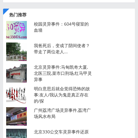
热门推荐
校园灵异事件：604号寝室的
血墙
我爸死后，变成了阴间使者？
带走了两位老人...
北京灵异事件:马甸凯奇大厦,
北医三院,菜市口刑场,红马甲灵
异事
明白意思后就会觉得恐怖的故
事:友人/我认为鬼是真正存在
的/探
广州荔湾广场灵异事件,荔湾广
场风水布局
北京330公交车灵异事件还原