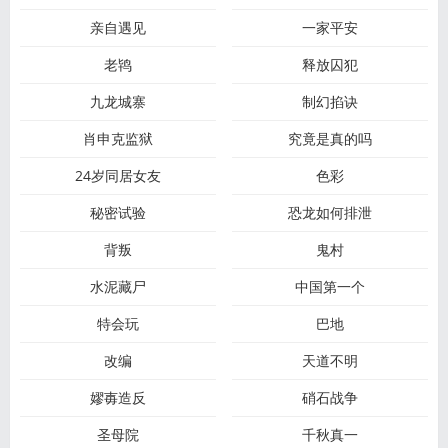
亲自遇见
一家平安
老鸨
释放囚犯
九龙城寨
制幻掐诀
肖申克监狱
究竟是真的吗
24岁同居女友
色彩
秘密试验
恐龙如何排泄
背叛
鬼村
水泥藏尸
中国第一个
特会玩
巴地
改编
天道不明
嫪毐造反
硝石战争
圣母院
千秋真一