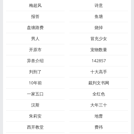
梅超风
诗意
报答
鱼塘
盘缠路费
烧掉
男人
冒充少女
开原市
宠物数量
异兽介绍
142857
判刑了
十大高手
10年前
裁判文书网
一家五口
全红色
汉斯
大年三十
朱莉安
地曹
西开教堂
费祎