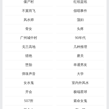
僵尸村
红纸蓝纸
不翼而飞
假唱事件
风水师
荡妇
骨女
头疼
广州城中村
90年代
戈兰高地
几种推理
猎艳
磨关
堕胎
串通男友
弹珠声音
大学
女水鬼
室内外风水
开会
极端星球
507所
索命女鬼