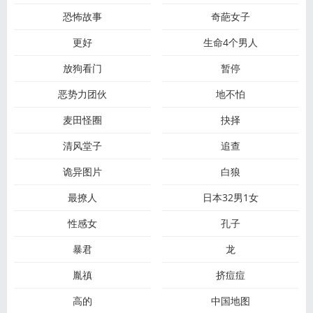
恐怖故事
奇葩女子
更好
生命4个男人
放狗看门
暂停
恶势力团伙
地不怕
麦田怪圈
抉择
清风堂子
追查
诡异图片
白狼
最撩人
日本32男1女
性感女
孔子
暴君
龙
胤禛
挤痘痘
高的
中国地图