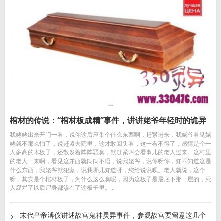
棺材的传说：“棺材板成精”事件，讲讲姥爷年轻时的诡异
我姥姥出来开门一看，说你这后座带个什么东西啊，赶紧进来，我姥爷看见姥
经历
姥就不那么怕了，说赶紧去院里，这才敢回头看，这一看不得了，感情是个一
人多高的木板子，还散发着阵阵恶臭，就赶紧叫会看事儿的老人过来。这村里
的老人一来啊，看见这东西就闷闷不语，说我姥爷，说你呀你，知不知道这是
什么东西，我姥爷就犯蒙，说我哪儿知道呀，您给说说呗。老人就说，这个
呀，其实是个棺材板子，为什么这么臭呢，因为这板子是最底下那一层的，死
人腐烂了以后尸身都渗在了这板子里。...
末代皇帝溥仪讲述故宫鬼神灵异事件，参观故宫要留意这几个