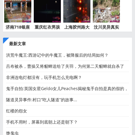
济南718银座
重庆红衣男孩
上海胶州路大
汶川灵异真实
灵异事件
离奇死
火灵异
事件都
最新文章
洪荒牛魔王:西游记中的牛魔王，被降服后的结局如何？
吕布被杀，曹操又将貂蝉送给了关羽，为何第二天貂蝉就自杀了
非洲连电灯都没有，玩手机怎么充电啊？
鬼手自拍:英国女星Geldo女儿Peaches揭秘鬼手自拍是真的假的，
名媛
隧道灵异事件:村口“吃人隧道”的故事...
红楼的怨女
手机不用时，屏幕到底朝上还是朝下？
馋鬼虫