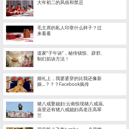
大年初二的风俗和禁忌
毛主席的私人印章什么样子？过
来看看
道家“子午诀”，秘传镇惊、辟邪、
制幻掐诀方法！
婚礼上，我婆婆穿的比我还像新
娘...？？？Facebook疯传
猪八戒娶媳妇:云南惊现猪八戒庙,
庙里还有猪八戒媳妇高老庄高翠
兰