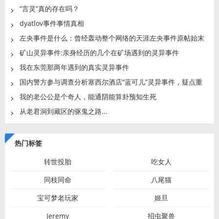
地
“言灵”真的存在吗？
dyatlov事件事情真相
左央事件是什么：曾经轰动整个网络的天涯左央事件原帖始末
矿山灵异事件:亲身经历的几个在矿场遇到的灵异事件
我在东莞那两年遇到的真实灵异事件
国内警方参与调查分析塞西尔酒店“蓝可儿”灵异事件，疑点重
我的老公公是个奇人，能通阴能算卦预知生死
从老君洞到藏区的驱鬼之路...
热门标签
转世投胎
吃女人
同枝同命
八尾猫
宝可梦老玩家
姬旦
Jeremy
招虫聚兽