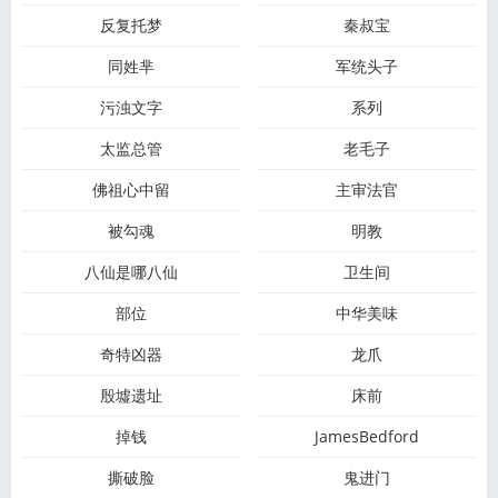
反复托梦
秦叔宝
同姓芈
军统头子
污浊文字
系列
太监总管
老毛子
佛祖心中留
主审法官
被勾魂
明教
八仙是哪八仙
卫生间
部位
中华美味
奇特凶器
龙爪
殷墟遗址
床前
掉钱
JamesBedford
撕破脸
鬼进门