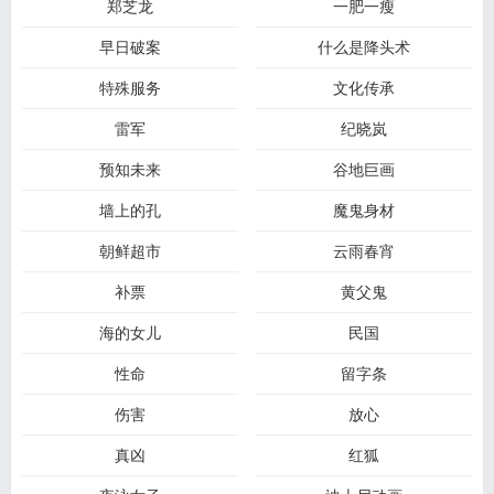
郑芝龙
一肥一瘦
早日破案
什么是降头术
特殊服务
文化传承
雷军
纪晓岚
预知未来
谷地巨画
墙上的孔
魔鬼身材
朝鲜超市
云雨春宵
补票
黄父鬼
海的女儿
民国
性命
留字条
伤害
放心
真凶
红狐