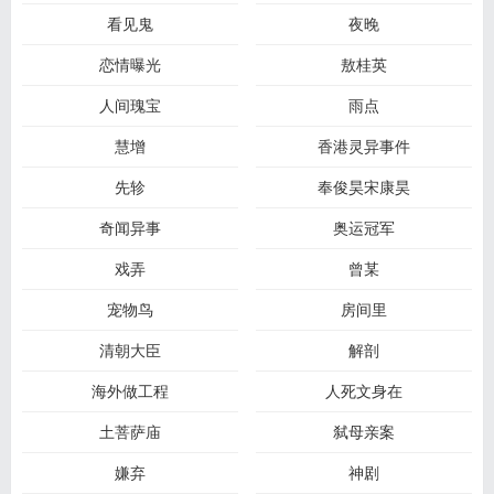
看见鬼
夜晚
恋情曝光
敖桂英
人间瑰宝
雨点
慧增
香港灵异事件
先轸
奉俊昊宋康昊
奇闻异事
奥运冠军
戏弄
曾某
宠物鸟
房间里
清朝大臣
解剖
海外做工程
人死文身在
土菩萨庙
弑母亲案
嫌弃
神剧