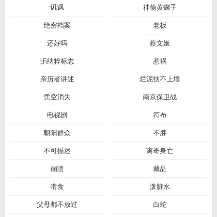
讥讽
神偷黄瘸子
绝密档案
老板
还好吗
蔡文姬
卐纳粹标志
惹祸
亲历者讲述
烂泥扶不上墙
凭空消失
南京保卫战
电视剧
符布
朝阳群众
不胖
不可描述
离奇身亡
崩溃
藏品
啃食
泼脏水
父母都不放过
白蛇