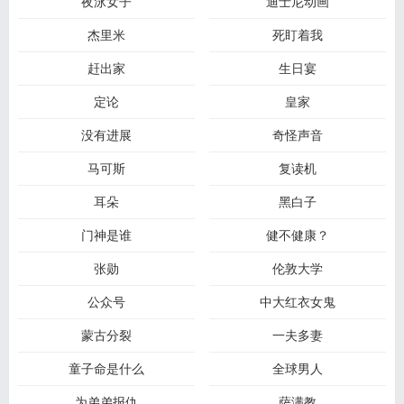
夜泳女子
迪士尼动画
杰里米
死盯着我
赶出家
生日宴
定论
皇家
没有进展
奇怪声音
马可斯
复读机
耳朵
黑白子
门神是谁
健不健康？
张勋
伦敦大学
公众号
中大红衣女鬼
蒙古分裂
一夫多妻
童子命是什么
全球男人
为弟弟报仇
萨满教