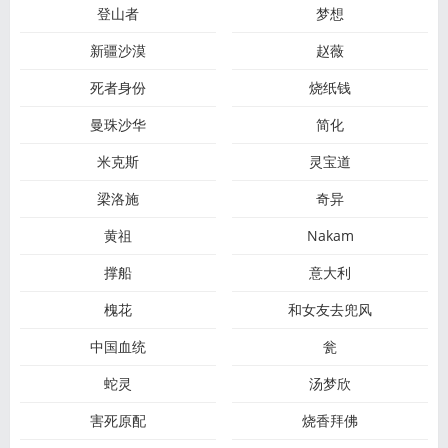
登山者
梦想
新疆沙漠
赵薇
死者身份
烧纸钱
曼珠沙华
简化
米克斯
灵宝道
梁洛施
奇异
黄祖
Nakam
撑船
意大利
槐花
和女友去兜风
中国血统
瓮
蛇灵
汤梦欣
害死原配
烧香拜佛