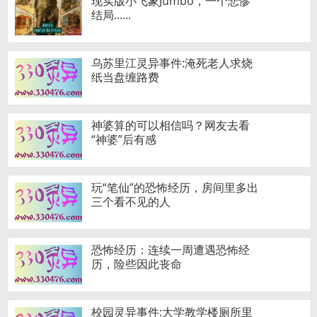
现实版小飞象Jumbo，一个悲惨
结局......
乌苏里江灵异事件:淹死老人求烧
纸当盘缠路费
神婆算的可以相信吗？网友去看
“神婆”后有感
玩“笔仙”的恐怖经历，房间里多出
三个看不见的人
恐怖经历：连续一周遭遇恐怖经
历，险些因此丧命
校园灵异事件:大学教学楼厕所里