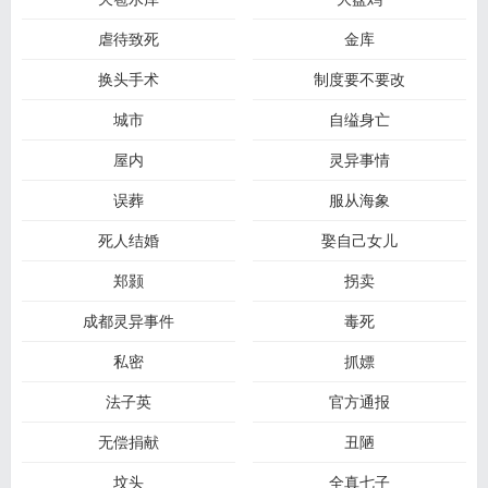
虐待致死
金库
换头手术
制度要不要改
城市
自缢身亡
屋内
灵异事情
误葬
服从海象
死人结婚
娶自己女儿
郑颢
拐卖
成都灵异事件
毒死
私密
抓嫖
法子英
官方通报
无偿捐献
丑陋
坟头
全真七子