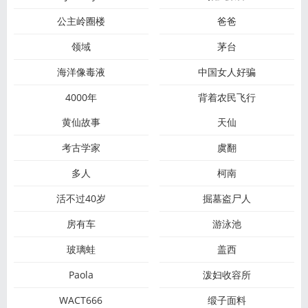
公主岭圈楼
爸爸
领域
茅台
海洋像毒液
中国女人好骗
4000年
背着农民飞行
黄仙故事
天仙
考古学家
虞翻
多人
柯南
活不过40岁
掘墓盗尸人
房有车
游泳池
玻璃蛙
盖西
Paola
泼妇收容所
WACT666
缎子面料