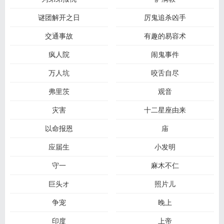
谜团解开之日
厉鬼追杀凶手
交通事故
有趣的易容术
疯人院
闹鬼事件
万人坑
咬舌自尽
弗里茨
观音
灾害
十二星座由来
以命报恩
庙
应届生
小发明
守一
麻木不仁
巨头オ
照片儿
争宠
晚上
印度
上帝