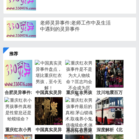
老师灵异事件:老师工作中及生活
中遇到的灵异事件
推荐
合肥灵异事件:
中国真实灵异
重庆红衣男孩
汶川地震百万
新加坡
事件盘
事件是
“阴兵
重庆红衣小男
中国真实灵异
重庆红衣男孩
深度解析《北
孩事件
事件绝
事件最
京公交