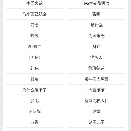
牛粪火锅
6G太赫兹频谱
马来西亚航空
昏睡
习惯
是什么
暗淡
为国争光
2009年
身亡
《周易》
满族人
红色
鲁班徒弟
发展
精神病人离婚
为什么破不了
天雷滚滚
腿毛
南京高校大四
王德辉
许雷
点香
赌王儿子