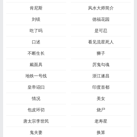
肯尼斯
风水大师简介
刘镁
德福花园
吃了吗
是可忍
口述
看见流星死人
不断生长
狮子
戴面具
厉鬼勾魂
地铁一号线
浙江遂昌
皇帝诏曰
印度首都
情况
美女
包皮环切
烧尸
唐太宗李世民
老寿星
鬼夫妻
换算