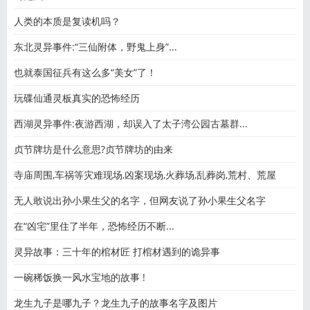
人类的本质是复读机吗？
东北灵异事件:“三仙附体，野鬼上身”...
也就泰国征兵有这么多“美女”了！
玩碟仙通灵板真实的恐怖经历
西湖灵异事件:夜游西湖，却误入了太子湾公园古墓群...
贞节牌坊是什么意思?贞节牌坊的由来
寺庙周围,车祸等灾难现场,凶案现场,火葬场,乱葬岗,荒村、荒屋
无人敢说出孙小果生父的名字，但网友说了孙小果生父名字
在“凶宅”里住了半年，恐怖经历不断...
灵异故事：三十年的棺材匠 打棺材遇到的诡异事
一碗稀饭换一风水宝地的故事 !
龙生九子是哪九子？龙生九子的故事名字及图片