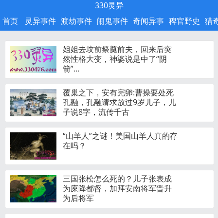
330灵异
首页
灵异事件
渡劫事件
闹鬼事件
奇闻异事
稗官野史
猎
姐姐去坟前祭奠前夫，回来后突
然性格大变，神婆说是中了“阴
箭”...
覆巢之下，安有完卵:曹操要处死
孔融，孔融请求放过9岁儿子，儿
子说8字，流传千古
“山羊人”之谜！美国山羊人真的存
在吗？
三国张松怎么死的？儿子张表成
为庲降都督，加拜安南将军晋升
为后将军