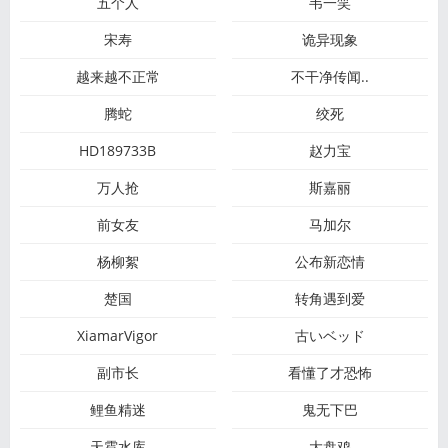
五个人
韦一笑
宋寿
诡异现象
越来越不正常
不干净传闻..
腾蛇
绞死
HD189733B
赵力宝
万人抢
斯嘉丽
前女友
马加尔
杨柳絮
公布新恋情
楚国
转角遇到爱
XiamarVigor
古いベッド
副市长
看懂了才恐怖
鲤鱼精迷
鬼无下巴
天雹水库
大盘鸡