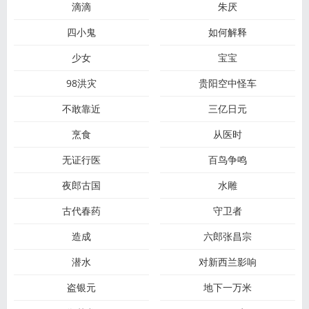
滴滴
朱厌
四小鬼
如何解释
少女
宝宝
98洪灾
贵阳空中怪车
不敢靠近
三亿日元
烹食
从医时
无证行医
百鸟争鸣
夜郎古国
水雕
古代春药
守卫者
造成
六郎张昌宗
潜水
对新西兰影响
盗银元
地下一万米