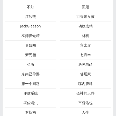
不好
回顾
江欣燕
百香果女孩
JackGleeson
动物成精
巫师抓蛇精
材料
贵妇圈
宣太后
新死相
七月半
弘历
遇见自己
东南亚导游
邻居家
想一个问题
嘴内膜环
评估系统
圣神的天葬
塔佐蠕虫
市桥达也
罗斯福
人生