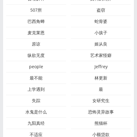
507所
盗窃
巴西角蝉
蛇骨婆
麦克莱恩
小孩子
原谅
姬从良
纵欲无度
艺术家怪癖
people
Jeffrey
最不能
林更新
上学遇到
最
失踪
女研究生
水鬼是什么
恐怖灵异故事
九阳真经
熊猫杯
不适应
小额贷款