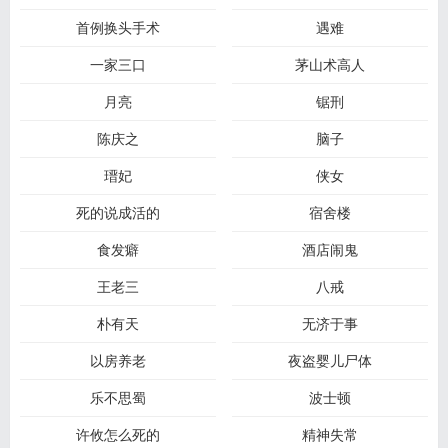
首例换头手术
遇难
一家三口
茅山术高人
月亮
锯刑
陈庆之
脑子
瑨妃
侠女
死的说成活的
宿舍楼
食发癖
酒店闹鬼
王老三
八戒
朴有天
无济于事
以房养老
夜盗婴儿尸体
乐不思蜀
波士顿
许攸怎么死的
精神失常