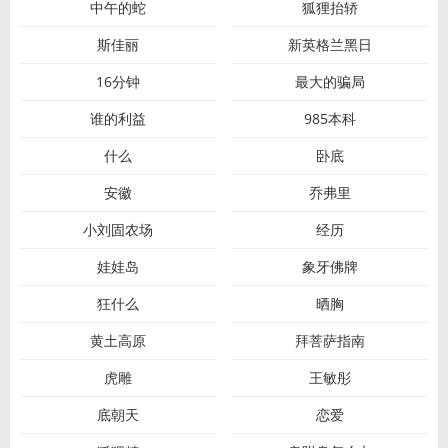
中午的蛇
狐狸抬轿
斯佳丽
新英格兰黑日
16分钟
最大的骗局
谁的利益
985本科
什么
卧底
安徽
乔弗里
小刘固农场
经历
娃娃岛
象牙佛牌
狂什么
晒胸
黄土高原
拜菩萨指南
虎雕
王敏彤
底朝天
恋爱