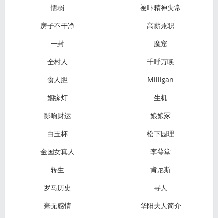
懦弱
被吓精神失常
房子不干净
高薪兼职
一封
魔窟
全村人
千呼万唤
食人胆
Milligan
姻缘灯
生机
影响财运
娘娘冢
白玉杯
松下园理
金国女真人
李萼堂
转生
肯尼斯
罗马历史
寻人
毫无感情
华阳夫人简介