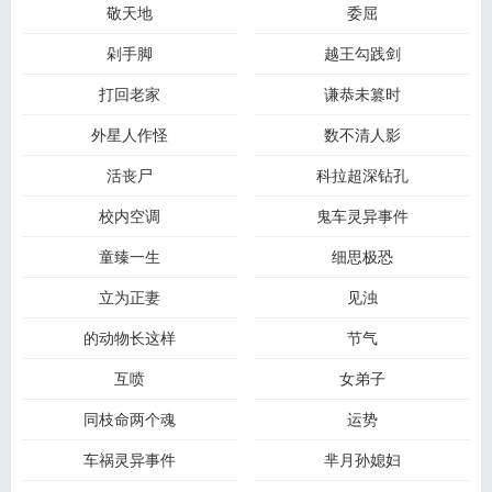
敬天地
委屈
剁手脚
越王勾践剑
打回老家
谦恭未篡时
外星人作怪
数不清人影
活丧尸
科拉超深钻孔
校内空调
鬼车灵异事件
童臻一生
细思极恐
立为正妻
见浊
的动物长这样
节气
互喷
女弟子
同枝命两个魂
运势
车祸灵异事件
芈月孙媳妇