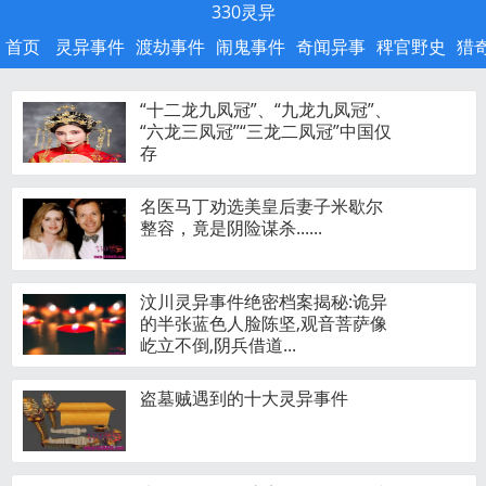
330灵异
首页
灵异事件
渡劫事件
闹鬼事件
奇闻异事
稗官野史
猎
“十二龙九凤冠”、“九龙九凤冠”、
“六龙三凤冠”“三龙二凤冠”中国仅
存
名医马丁劝选美皇后妻子米歇尔
整容，竟是阴险谋杀......
汶川灵异事件绝密档案揭秘:诡异
的半张蓝色人脸陈坚,观音菩萨像
屹立不倒,阴兵借道...
盗墓贼遇到的十大灵异事件