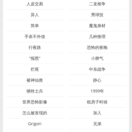
人皮交易
二龙相争
异人
秀球技
简单
魔鬼身材
手表不外借
几种推理
行夜路
恐怖的夜晚
“报恩”
小脾气
烂尾
中东战争
被神仙救
静心
牺牲士兵
1999年
世界恐怖影像
租房子时候
怎么被发现的
加入
Grigori
兄弟