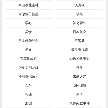
泰国泰北素林
沃克顿
当做骗子拉黑
蜈蚣
暖心
神之职业
卖惨
日本航空
日本侵华战争
平远县
庙妓
最甜电视剧
霍克Ⅲ战机
恐怖经典电影
华夏文明龙脉
迁坟
神雕侠侣后人
未解之迷
众筹
阴间团聚
相遇
墨子
澳洲
集体死亡事件