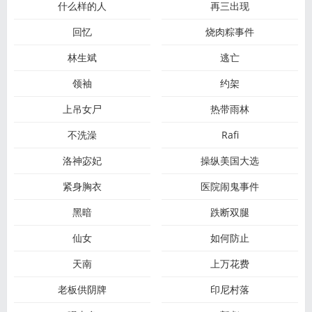
什么样的人
再三出现
回忆
烧肉粽事件
林生斌
逃亡
领袖
约架
上吊女尸
热带雨林
不洗澡
Rafi
洛神宓妃
操纵美国大选
紧身胸衣
医院闹鬼事件
黑暗
跌断双腿
仙女
如何防止
天南
上万花费
老板供阴牌
印尼村落