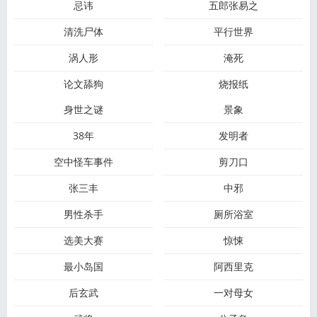
忌讳
五郎张易之
清洗尸体
平行世界
涡人形
淹死
论文舔狗
烧报纸
身世之谜
景象
38年
发明者
空中怪车事件
剪刀口
张三丰
中邪
男性杀手
厕所浴室
选美大赛
惊悚
最小岛国
阿西里克
后玄武
一对母女