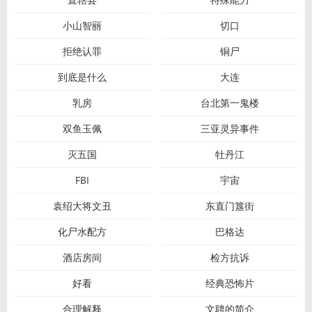
小山智丽
切口
拒绝认罪
铜尸
到底是什么
大连
乳房
台北第一鬼楼
双鱼玉佩
三亚灵异事件
灭五国
牡丹江
FBI
宇宙
袁绍大将文丑
东直门簋街
化尸水配方
巴格达
酒店房间
检方抗诉
好看
经典恐怖片
合理解释
文聘的简介