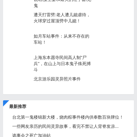
鬼
遭天打雷劈:老人遭儿媳虐待，
火球穿过屋顶劈中儿媳！
如月车站事件：从来不存在的
车站！
上海东本愿寺民间高人制“尸
兵”，在山上与日本鬼子殊死搏
斗
北京游乐园灵异照片事件
最新推荐
台北第一鬼楼锦新大楼，烧肉粽事件楼内供奉数百块牌位！
一些网友亲历的民间灵异故事，看完不禁让人背脊发凉...
诡事会之死亡加油站