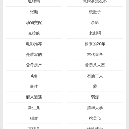
狐狸精
鬼附身怎么办
张顺
饿肚子
动物交配
录影
克拉航
老刺猬
电影推荐
偷来的20年
是谁写的
末代皇帝
父母房产
黄勇杀人案
4娃
石油工人
最佳
蒙
醒来遭遇
弱爆
新生儿
清华大学
驯鹿
棺盖飞
直辖县
特殊能力