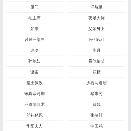
厦门
洋垃圾
毛主席
夜场大佬
如来
父亲身上
射雕三部曲
Festival
冰冷
芈月
孙媳妇
看他伯父
谜案
妖精
秦王嬴政
少看两道眉
宋真宗时期
猪来穷
不道德邪术
致残
丝袜勒死
张敬轩
华阳夫人
中国鸡