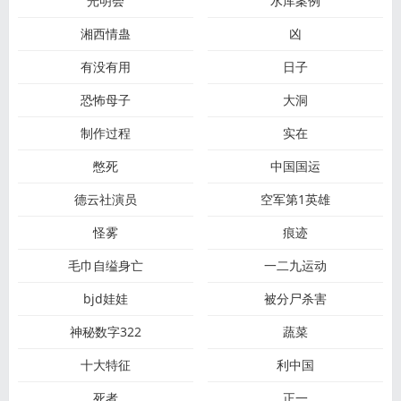
光明会
水库案例
湘西情蛊
凶
有没有用
日子
恐怖母子
大洞
制作过程
实在
憋死
中国国运
德云社演员
空军第1英雄
怪雾
痕迹
毛巾自缢身亡
一二九运动
bjd娃娃
被分尸杀害
神秘数字322
蔬菜
十大特征
利中国
死者
正一