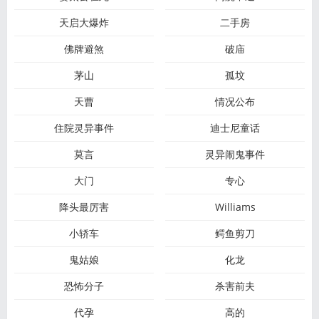
天启大爆炸
二手房
佛牌避煞
破庙
茅山
孤坟
天曹
情况公布
住院灵异事件
迪士尼童话
莫言
灵异闹鬼事件
大门
专心
降头最厉害
Williams
小轿车
鳄鱼剪刀
鬼姑娘
化龙
恐怖分子
杀害前夫
代孕
高的