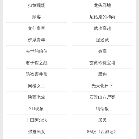
扫黄现场
龙头邪地
顾客
尼姑庵的和尚
文佳皇帝
武功高超
佛系青年
捉迷藏
去世的伯伯
身高
君子馆之战
玄黄玲珑宝塔
防盗窨井盖
黑狗
同楼女工
光天化日下
陕西老农
石景山八尸案
SLI现象
纳命饭
丰田阿尔法
居民
强抢民女
86版《西游记》