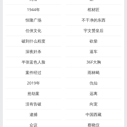
1944年
棺材匠
恒隆广场
不干净的东西
任侠文化
宇文赟皇后
破到什么程度
砍柴
深夜奸杀
逼车
半张蓝色人脸
36F大胸
案件经过
雨林蝎
2019年
仇仙
抢劫案
远离
没有告破
向宠
逮捕
中国西藏
众议
蔡晓仪