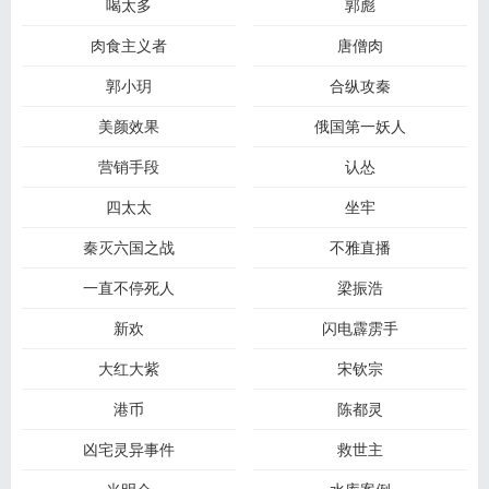
喝太多
郭彪
肉食主义者
唐僧肉
郭小玥
合纵攻秦
美颜效果
俄国第一妖人
营销手段
认怂
四太太
坐牢
秦灭六国之战
不雅直播
一直不停死人
梁振浩
新欢
闪电霹雳手
大红大紫
宋钦宗
港币
陈都灵
凶宅灵异事件
救世主