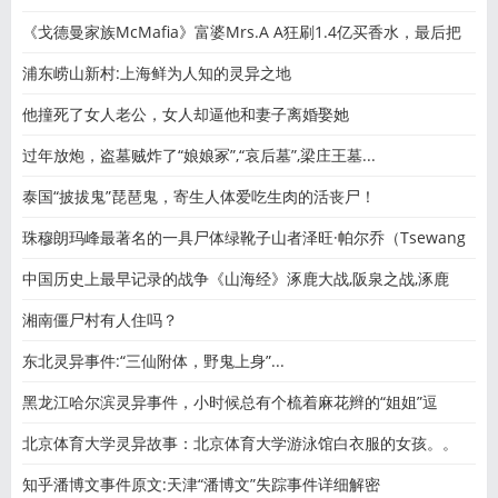
《戈德曼家族McMafia》富婆Mrs.A A狂刷1.4亿买香水，最后把
老公刷
浦东崂山新村:上海鲜为人知的灵异之地
他撞死了女人老公，女人却逼他和妻子离婚娶她
过年放炮，盗墓贼炸了“娘娘冢”,“哀后墓”,梁庄王墓...
泰国“披拔鬼”琵琶鬼，寄生人体爱吃生肉的活丧尸！
珠穆朗玛峰最著名的一具尸体绿靴子山者泽旺·帕尔乔（Tsewang
中国历史上最早记录的战争《山海经》涿鹿大战,阪泉之战,涿鹿
湘南僵尸村有人住吗？
东北灵异事件:“三仙附体，野鬼上身”...
黑龙江哈尔滨灵异事件，小时候总有个梳着麻花辫的“姐姐”逗
北京体育大学灵异故事：北京体育大学游泳馆白衣服的女孩。。
知乎潘博文事件原文:天津“潘博文”失踪事件详细解密