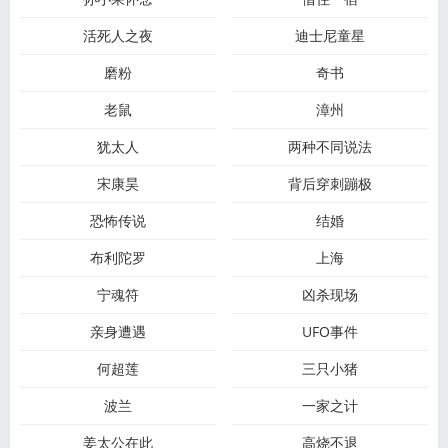
活死人之夜
迪士尼童星
磨粉
奇书
老鼠
漳州
犹太人
两种不同说法
宋康昊
背后穿刺蹦极
恐怖传说
结婚
布利陀罗
上海
宁魂符
凶杀现场
亲身遭遇
UFO事件
何超莲
三只小猪
波兰
一家之计
姜太公在此
高烧不退