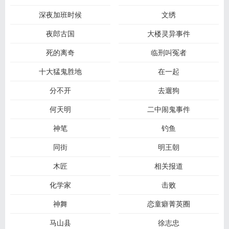
深夜加班时候
文绣
夜郎古国
大楼灵异事件
死的离奇
临刑叫冤者
十大猛鬼胜地
在一起
分不开
去遛狗
何天明
二中闹鬼事件
神笔
钓鱼
同街
明王朝
木匠
相关报道
化学家
击败
神舞
恋童癖菁英圈
马山县
徐志忠