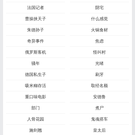
法国记者
阴宅
曹操挟天子
什么感觉
朱德孙子
火锅食材
奇异事件
焦虑
俄罗斯客机
怪叫村
骚年
光绪
德国私生子
刷牙
吸米糊存活
取经名额
重口味电影
安德鲁
部门
煮尸
人骨花园
鬼魂搭车
施剑翘
皇太后