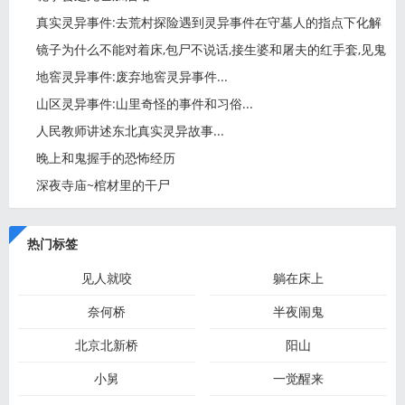
真实灵异事件:去荒村探险遇到灵异事件在守墓人的指点下化解
镜子为什么不能对着床,包尸不说话,接生婆和屠夫的红手套,见鬼
地窖灵异事件:废弃地窖灵异事件...
山区灵异事件:山里奇怪的事件和习俗...
人民教师讲述东北真实灵异故事...
晚上和鬼握手的恐怖经历
深夜寺庙~棺材里的干尸
热门标签
见人就咬
躺在床上
奈何桥
半夜闹鬼
北京北新桥
阳山
小舅
一觉醒来