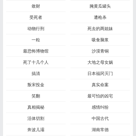
敛财
腌黄瓜罐头
受死者
遭枪杀
动物行刑
死去的两姐妹
一粒
吸食脑浆
最恐怖博物馆
沙漠青铜
死了十几个人
大地之母女娲
搞清
日本福冈灭门
叛宋投金
真实命案
笑翻
最可怕的凶宅
真相揭秘
感情纠纷
活体切割
中国古代
奔波儿灞
湖南常德