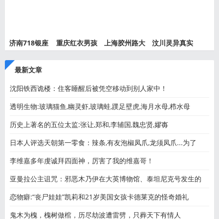
济南718银座
重庆红衣男孩
上海胶州路大
汶川灵异真实
灵异事件
离奇死
火灵异
事件都
最新文章
沈阳铁西诡楼：住客睡醒后被凭空移动到别人家中！
透明生物:玻璃猫鱼,幽灵虾,玻璃蛙,蹼足壁虎,海月水母,栉水母
历史上著名的五位太监:张让,郑和,李辅国,魏忠贤,嫪毐
日本人评选天朝第一零食：辣条,有友泡椒凤爪,龙须凤爪...为了
李维嘉多年虔诚拜四面神，厉害了我的维嘉哥！
亚曼拉公主诅咒：邪恶木乃伊在大英博物馆、泰坦尼克号发生的
恋物癖:“丧尸娃娃”凯莉和21岁美国女孩卡德莱克的怪奇婚礼
鬼木为槐，槐树做棺，历尽劫波遭雷劈，只葬天下有情人