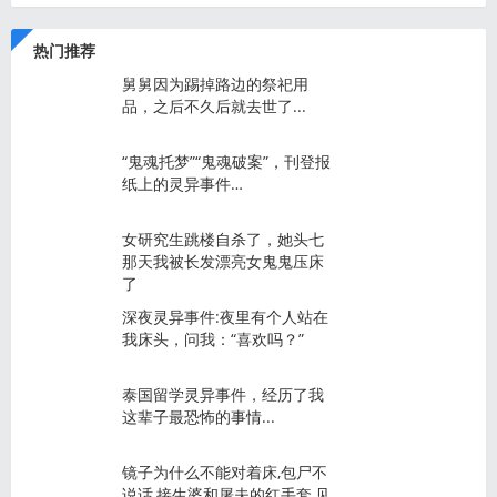
热门推荐
舅舅因为踢掉路边的祭祀用
品，之后不久后就去世了...
“鬼魂托梦”“鬼魂破案”，刊登报
纸上的灵异事件…
女研究生跳楼自杀了，她头七
那天我被长发漂亮女鬼鬼压床
了
深夜灵异事件:夜里有个人站在
我床头，问我：“喜欢吗？”
泰国留学灵异事件，经历了我
这辈子最恐怖的事情...
镜子为什么不能对着床,包尸不
说话,接生婆和屠夫的红手套,见